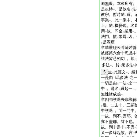
遍無礙。本來所有。
是改轉
。是故名
法
一
二
教宗。暫時隨
縁。
レ
事業
。此一乘中。
一
上。隨
機變現。名
レ
用
故。即全
業用
一
二
一
法門。攬
果爲
因。
レ
レ
是深廣
レ
章華嚴經云菩薩若善
彼經第六會十忍品中
諸法皆悉如幻
。觀
一
二
多法
。於
衆多法
一
二
5
生
此經文
。縁
二
一
一是由
藉多法
之
一
一切是由
一法
之一
二
一
中
。是名
縁起一
一
二
一
無性縁成義
一
章四句護過去非顯徳
過。二去非。三顯
レ
中護過
。問一門中
一
一故。問不
盡耶。
レ
亦不盡耶。答不也。
故。問非盡非
不盡
二
一
又一多縁起故。言
二