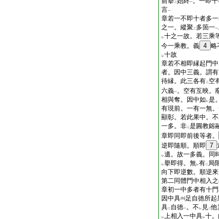
前擧
始終
。一即十
二
一
言
一
章若一不即十者多一
之一。縱聚
多箇一
二
一
十之一故。若三乘
レ
今一乘教。義
4
略
十故
レ
章若不相即縁起門中
者。因中三義。謂有
待縁。此三各有
空
二
六義
。空有互映。
一
相與奪。因中如
是
レ
有現前。一有一無。
顯彰。若此果中。不
一多。非
是圓教鎔
二
章即同即前後等者。
逆即隨順。順即
7
遺。故一多義。同
レ
擧即得。無
有
局
レ
レ
二
向下即逆數。順逆來
第二同體門中相入之
章初一中多者有十門
因中具
足自徳所起
具
自徳
。不
見
他
二
一
レ
二
上相入一中具
十。
レ
レ