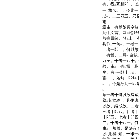
有。得
互相即
。以
二
一
一
故名
十。今此一
一
レ
成
。二三四五。乃
一
爾
章由一有體餘皆空故
此中文言。兼
包始
然壽靈師。於
上一
二
具作
十句
。一者一
二
一
二者一即二。何以故
一有體。二爲
空故
乃至。十者一即十。
故。由
一有
體十爲
二
レ
矣。言
一即十
者。
二
一
言
十。若無一即無
レ
十。今是故此一即
レ
十
レ
章一者十何以故縁成
擧
其始終
。具作應
二
一
以故。縁成故。二者
三者十即八。四者十
十即五。七者十即四
二。十者十即一。何
由
一無體。是餘有
二
一
以
此得
知。十即一
レ
レ