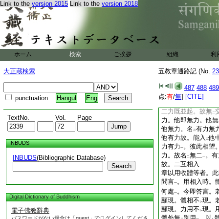
Link to the
version 2015
Link to the
version 2018
交徹事
。成
互相入
一
中
勢強勝。奪
他勢
故
二
一
故此自即攝
餘法
。
二
一
反上可知
者。他有
一
二
無
力故。所以能入
レ
レ
章不據自體故非相即
ホーム
検索
ご挨拶
組織
利
差別
。令
此二
12
一
二
即相入。是一具法。
大正蔵検索
五教章通路記 (No.
23
據
體空有
。是名
二
一
二
相
13
即
。今此相
487
488
489
一
法體彼此有無
。故
点:
有
/
無
]
[CITE]
一
punctuation
Hangul
Eng
章二有力二無力各不
二力既並起。故無
二
TextNo.
Vol.
Page
力。他即無力。他無
他無力。名
有力無
二
他有力故。能入
他
二
INBUDS
力有力
。彼此相望
一
力。故名
無二
。有
INBUDS
(Bibliographic Database)
二
一
故。二互相入
Search
章以用收體等者。此
問言
。用相入時。
一
何處
。今即答言。
一
Digital Dictionary of Buddhism
顯現。體相不
現。
レ
顯現。力用不
現。
電子佛教辭典
レ
體外無
別用
。以
パスワードがない場合は「guest」でログインしてくださ