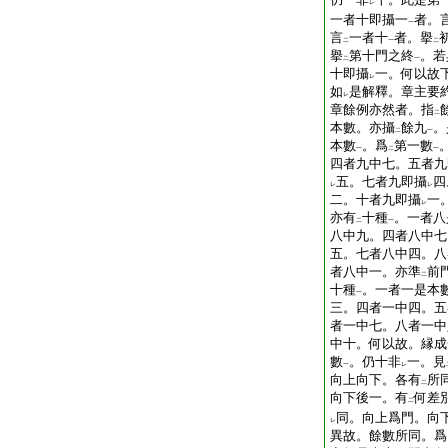
レ
一者十即攝一
者。
一
言
一者十
者。擧
二
一
二
擧
第十門之終
。若
二
一
十即攝
一。何以故
レ
如
是解釋。章主要
レ
章餘例亦然者。指
二
本數。亦攝
餘九
。
二
一
本數
。爲
第一數
一
二
一
四者九中七。五者九
五。七者九即攝
四
レ
レ
二。十者九即攝
一
レ
亦有
十種
。一者八
二
一
八中九。四者八中七
五。七者八中四。八
者八中一。亦準
前
二
十種
。一者一是本
一
三。四者一中四。五
者一中七。八者一中
中十。何以故。縁成
數
。仍十非
一。見
一
レ
向上向下。各有
所
二
向下後一。有
何差
二
同。向上爲門。向
レ
異故。餘數所同。爲