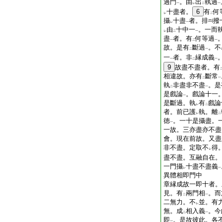
過門
。由
出
執過
一
レ
二
一
十盡者。
6
有
何
レ
二
攝
十盡
者。排
撥
レ
一
由
十中一
。一而
レ
二
一
盡
者。有
何等過
一
二
一
故。是有
斷過
。不
二
一
一
者。非
縁成義
一
二
一
9
故盡不盡者。有
相違故。亦有
斷常
二
一
執
非盡非不盡
。是
二
一
是戲論
。戲論十一
一
是斷過。執
有
戲論
レ
二
者。前已護
執。離
レ
二
徳
。一十是攝盡。
一
一故。三亦盡亦不盡
會。現在前故。又盡
非不盡。定取不
得
レ
盡不盡。互融自在。
一門攝
十盡不盡義
レ
一
異體相即門中
章縁成故一即十者。
見。有
兩門相
。而
二
一
二無力。不
並。有
レ
無。成
相入義
。今
二
一
即
。是故彼此。各
一