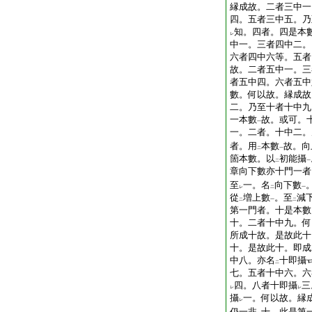
縁成故。二者三中一
四。五者三中五。乃
知。四者。四是本
レ
中一。三者四中二。
六者四中六等。五者
故。二者五中一。三
者五中四。六者五中
數。何以故。縁成故
二。乃至十者十中九
一本數
故。或可。
一
一。二者。十中二。
者。用
本數
故。向
二
一
箇本數。以
初能攝
二
一
章向下數亦十門一者
至
一。名
向下數
レ
二
一
從
増上數
。至
減
二
一
二
第一門者。十是本數
十。二者十中九。何
所成十故。是故此十
十。是故此十。即成
中八。亦名
十即攝
二
七。五者十中六。六
四。八者十即攝
三
レ
レ
攝
一。何以故。縁
レ
仍一非
十。此是第