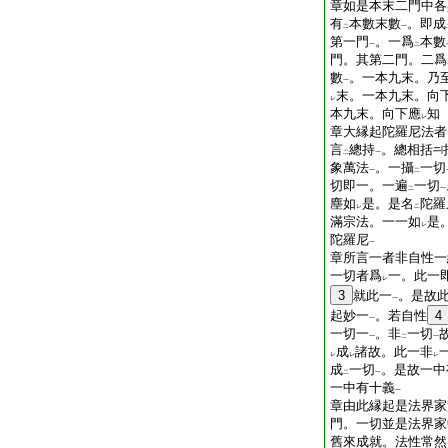
章如是本末二門中各
有
本數末數
。即成
二
一
第一門
。一爲
本數
一
二
門。其第二門。二爲
數
。一本九末。乃
一
末。一本九末。向
レ
本九末。向下應
知
レ
章大縁起陀羅尼法者
言
總持
。總相括
二
一
象萬法
。一攝
一切
一
二
切即一。一遍
一切
二
一
塵如
是。是名
陀羅
レ
二
滿宗法。一一如
是
レ
陀羅尼
一
章所言一者非自性一
一切者爲
一。此一
レ
3
就此一
。是故
一
起妙一
。若自性
4
一
一切一
。非
一切
一
二
一
成
諸故。此一非
レ
レ
レ
成
一切
。是故一中
二
一
一中有十義
一
章由此縁起是法界家
門。一切並是法界家
舊來成就。法性常然