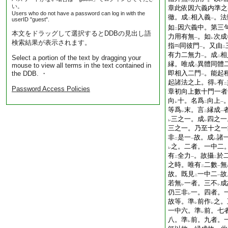
二
一
レ
い。
章此依因六義内準之
Users who do not have a password can log in with the
徹。成
相入義
。法
userID "guest".
二
一
如
因六義中。第三
二
本文をドラッグして選択するとDDBの見出し語
力用有無
。如
次成
一
レ
検索結果が表示されます。
指
同彼門
。又由
一
二
有力二無力
。成
相
Select a portion of the text by dragging your
一
二
縁。唯成
異體同體
mouse to view all terms in the text contained in
二
即相入二門
。能起
the DDB. ・
一
起諸法之上。得
有
レ
二
Password Access Policies
章初向上數十門一者
向
十。名爲
向上
レ
二
一
等爲
末。言
縁成
レ
二
一
三之一。成
四之一
レ
レ
三之一。乃至十之一
非
是一
故。成
諸
二
一
レ
之。二者。一中二
レ
有
全力
。故攝
於
二
一
二
之時。唯有
二數
無
二
一
故。既見
一中二
故
二
一
若無
一者。三不
成
レ
レ
仍三非
一。四者。
レ
故等。準
前作
之。
レ
レ
一中六。準
前。七
レ
八。準
前。九者。
レ