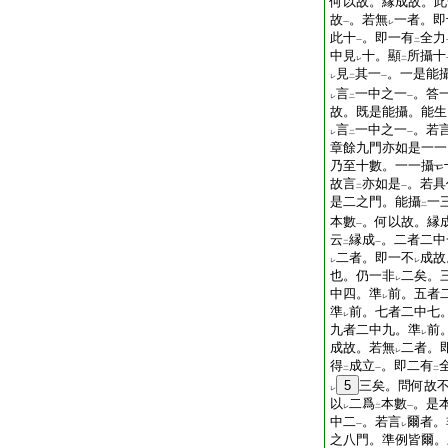
何以故。縁成故。此
故
。若無
一者。即
一
レ
此十
。即一有
全力
一
二
中見
十。顯
所攝十
レ
二
見
其一
。一是能
レ
二
一
言
一中之一
。答
レ
二
一
故。既是能攝。能生
言
一中之一
。若
レ
二
一
章餘九門亦如是一一
乃至十數。一一攝
故言
亦如是
。若具
二
一
是二之門。能攝
一
二
本數
。何以故。縁
一
云
縁成
。二者二中
二
一
二者。即一不
成故
レ
レ
也。仍一非
二矣。
レ
中四。準
前。五者
レ
準
前。七者二中七
レ
九者二中九。準
前
レ
成故。若無
二者。
レ
得
成立
。即二有
二
一
二
5
三矣。問何故
レ
以
二爲
本數
。是
レ
二
一
中二
。若言
爾者。
一
レ
之八門。準例皆爾。