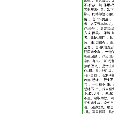
因生
。而其親因。
一
不
住故。無
作用
レ
二
一
其非無因生者。次下
顯
。此時即遮
無因
一
二
用
。言
非
共生
。
一
レ
二
一
者。各字宋本無
之
レ
作
各字
。更亦安
二
一
二
方成
因義
。即遮
二
一
二
者。此結
用門
。因
二
一
故。非
因縁合
。非
二
一
全奪
。言
故地論云
一
二
門因縁全奪
。十地
一
相生因縁
。作
此四
一
二
今約
有支
。言
行
二
一
二
無明望
行。是増上
レ
作
縁。起
行支
故
レ
二
一
有
自種
。若無
惑
レ
二
一
二
若無
惑縁
。行支不
二
一
句
。一行種不
生。
一
レ
惑縁不
生。行自種
レ
不
從
共生
。無
知
二
レ
一
二
不生。竝取用故。四
初句縁生故。次句自
者。因縁竝取。總言
此。重重解釋。具
レ