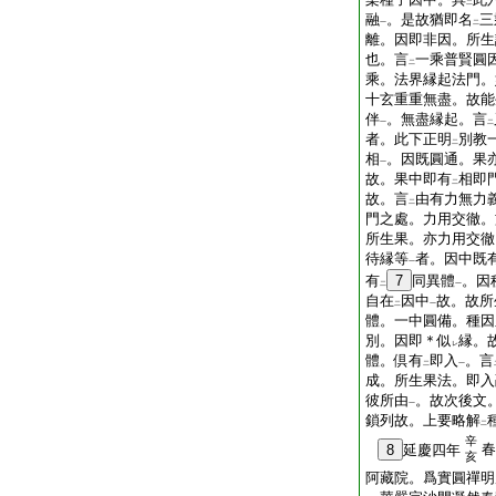
二
融
。是故猶即名
三
一
二
離。因即非因。所生
也。言
一乘普賢圓
二
乘。法界縁起法門。
十玄重重無盡。故能
伴
。無盡縁起。言
一
二
者。此下正明
別教
二
相
。因既圓通。果
一
故。果中即有
相即
二
故。言
由有力無力
二
門之處。力用交徹。
所生果。亦力用交徹
待縁等
者。因中既
一
有
7
同異體
。因
二
一
自在
因中
故。故所
二
一
體。一中圓備。種因
別。因即＊似
縁。
レ
體。倶有
即入
。言
二
一
成。所生果法。即入
彼所由
。故次後文
一
鎖列故。上要略解
二
辛
春
8
延慶四年
亥
阿藏院。爲實圓禪明