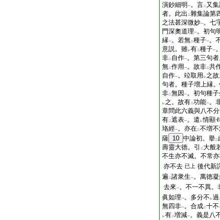
演鈔細明
。言
又集
一
二
者。此出
雜集論第
二
之法甚深微妙
。七
一
門深奧道理
。初句
一
縁
。若無
種子
。
一
二
一
意説。雖
有
種子
レ
二
一
非
自作
。第三句者
二
一
無
作用
。故非
共
二
一
二
自作
。竝取用
之故
一
レ
句者。種子増上縁。
非
無因
。初句種子
二
一
之。故有
功能
。
レ
二
一
章問此六義與八不分
有
遮表
。遣
情顯
二
一
レ
珞經
。亦在
不増不
一
二
薩
10
中論初。擧
二
壽靈大徳。引
大般
二
不生亦不滅。不常亦
亦不去
後代新
已上
遍
諸衆生
。萬徳凝
二
一
去來
。不一不異。
一
眞如理
。多分不
過
一
レ
無四非
。合成
十不
一
二
有
増減
。義是八
レ
二
一