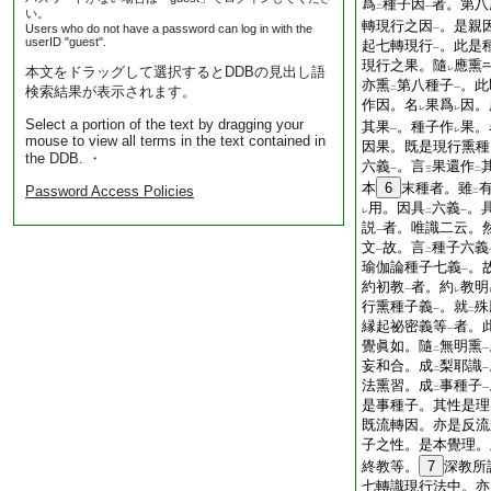
爲
種子因
者。第八
二
一
い。
轉現行之因
。是親
Users who do not have a password can log in with the
一
userID "guest".
起七轉現行
。此是
一
現行之果。隨
應熏
本文をドラッグして選択するとDDBの見出し語
レ
亦熏
第八種子
。此
検索結果が表示されます。
二
一
作因。名
果爲
因。
レ
レ
Select a portion of the text by dragging your
其果
。種子作
果。
一
レ
mouse to view all terms in the text contained in
因果。既是現行熏種
the DDB. ・
六義
。言
果還作
一
三
二
本
6
末種者。雖
Password Access Policies
二
用。因具
六義
。
レ
二
一
説
者。唯識二云。
一
文
故。言
種子六義
一
二
瑜伽論種子七義
。
一
約初教
者。約
教明
一
レ
行熏種子義
。就
殊
一
二
縁起祕密義等
者。
一
覺眞如。隨
無明熏
二
一
妄和合。成
梨耶識
二
一
法熏習。成
事種子
二
一
是事種子。其性是理
既流轉因。亦是反流
子之性。是本覺理。
終教等。
7
深教所
七轉識現行法中。亦