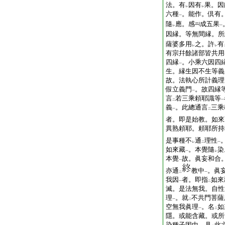
法。有
因有
果。因
レ
レ
六種
。能作。倶有
一
隨
應。感
成五果
レ
一
因縁。等無間縁。所
薩婆多用
之。許
有
レ
レ
有宗幷餘諸部皆共用
四縁
。小乘六因四
一
生。縁生因不生等義
故。法執心所計義理
假立義門
。故四縁
一
言
若三乘頼耶識等
二
一
義
。此總通言
三乘
一
二
者。即是始教。如來
異熟頼耶。頼耶所持
是事種不
通
理性
レ
二
一
如來藏
。本覺隨
染
一
レ
本覺
故。眞妄和合
一
亦通
教中
。眞
二
一
我因
者。即指
如來
一
二
滅。是法無我。自性
理
。就
不共門菩薩
一
二
空無我眞理
。名
如
一
二
隱。或能含藏。或所
染種子因中。具
此