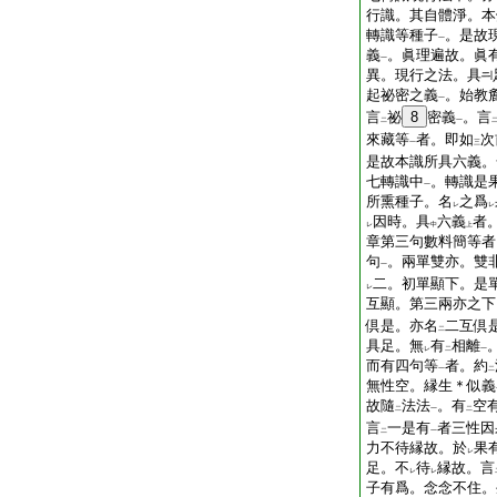
行識。其自體淨。本
轉識等種子
。是故
一
義
。眞理遍故。眞
一
異。現行之法。具
起祕密之義
。始教
一
言
祕
8
密義
。言
二
一
來藏等
者。即如
次
一
三
是故本識所具六義。
七轉識中
。轉識是
一
所熏種子。名
之爲
レ
レ
因時。具
六義
者
レ
中
上
章第三句數料簡等者
句
。兩單雙亦。雙
一
二。初單顯下。是
レ
互顯。第三兩亦之下
倶是。亦名
二互倶
二
具足。無
有
相離
レ
二
一
而有四句等
者。約
一
二
無性空。縁生＊似義
故隨
法法
。有
空
二
一
二
言
一是有
者三性因
二
一
力不待縁故。於
果
レ
足。不
待
縁故。言
レ
レ
子有爲。念念不住。