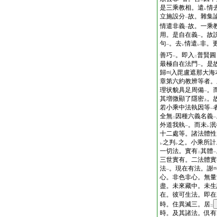
一
二
是三乘教相。遣
情
レ
立施設分
故。雜集
一
情遣非義
故。一乘
一
用。是自在義
。故
一
句
。去
情遣
非。
一
レ
レ
善巧
。即入
普賢圓
一
二
最極自在法門
。是
一
歸
入毘盧遮那大海
章第六約教辨等者。
理状貌具足周備
。
一
其増微顯了隱密
。
上
若小乘中法執因等
一
全無
因種六義名義
二
一
外道我執
。而未
泯
一
レ
十二處等。諸法體性
之判
之。小乘所計
レ
レ
一切法。實有
其體
二
一
三世實有。二法體實
法
。現在有法。謝
一
心。非色非心。無量
盡。未來藏中。未生
在。彼可生法。即在
時。住異滅三。居
二
時。及其諸法。倶有