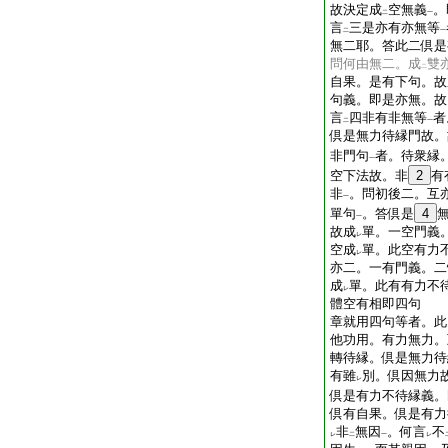
故決定成
空無義
。
二
一
言
三是亦有亦無等
二
一
無二耶。答此二倶是
問何由無二。成
雙
二
自果。是有下句。故
句義。即是亦無。故
言
四非有非無等
者
二
一
倶是無力待縁門故。
非門句
者。待衆縁
一
空下法故。非
2
有
非
。問初後二。互
一
單句
。答倶是
4
一
故成
單。一空門義
レ
空成
單。此空有力
レ
亦二。一有門義。二
成
單。此有有力不
レ
體空有相即四句
章就用四句等者。此
他功用。有力無力。
轉待縁。倶是無力待
有雖
別。倶因無力
レ
倶是有力不待縁義。
倶有自果。倶是有力
非
無因
。何言
不
レ
二
一
レ