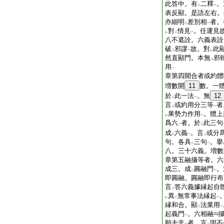
此答中。有
二釋
。
二
一
表反顯。是語左右。
亦細明
差別相
者。
二
一
對
情見
。任運見
レ
二
一
八不遮詮。六義表詮
破
邪謬
故。對
此
二
一
レ
然直顯門。本無
邪
二
用
一
章第四開合者或約體
増數開
11
數。一
於
此一法
。無
12
二
一
言
或約用分三等
者
二
一
果勢力作用
。體上
レ
一
爲六
者。於
此三句
一
二
成
六義
。言
或分
二
一
二
句。各具
三句
。擧
二
一
八。三十六義。増數
章第五融攝等者。六
成三。成
圓融門
。
二
一
即圓融。圓融即行布
言
答六義據縁起自
二
異
無常事法縁起
レ
二
一
縁和合。顯
法業用
二
一
起義門
。六相融
一
順去非
者。言
因不