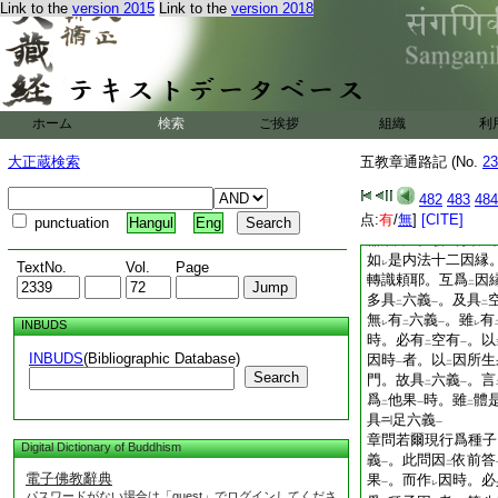
Link to the
version 2015
Link to the
version 2018
有
空有義
。言
謂
二
一
二
法本不
自有
。從
二
一
レ
有。即成
空義
。
レ
二
一
因故是有義
者。此
一
云
酬因故是有義
。
二
一
處必有
取果之用。
二
ホーム
検索
ご挨拶
組織
利
果故。既果現有。
果説等
者。以
此爲
大正蔵検索
五教章通路記 (No.
23
一
レ
果
爲
因。即以
此
一
レ
二
成果。是名
482
互爲因
483
484
二
点:
依持。作
有
/
無
]
[CITE]
建立因
。
punctuation
Hangul
Eng
二
一
器燋
炷。發
明破
レ
レ
レ
如
是内法十二因縁
TextNo.
Vol.
Page
レ
轉識頼耶。互爲
因
二
多具
六義
。及具
二
一
二
無
有
六義
。雖
有
INBUDS
レ
二
一
レ
時。必有
空有
。以
二
一
INBUDS
(Bibliographic Database)
因時
者。以
因所生
一
二
Search
門。故具
六義
。言
二
一
爲
他果
時。雖
體
二
一
二
具
足六義
一
章問若爾現行爲種子
Digital Dictionary of Buddhism
義
。此問因
依前答
一
二
電子佛教辭典
果
。而作
因時。必
一
レ
パスワードがない場合は「guest」でログインしてくださ