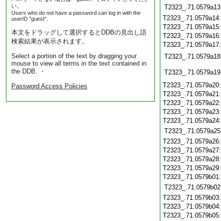
い。
T2323_.71.0579a13
Users who do not have a password can log in with the
T2323_.71.0579a14
userID "guest".
T2323_.71.0579a15
本文をドラッグして選択するとDDBの見出し語
T2323_.71.0579a16
検索結果が表示されます。
T2323_.71.0579a17
Select a portion of the text by dragging your
T2323_.71.0579a18
mouse to view all terms in the text contained in
the DDB. ・
T2323_.71.0579a19
T2323_.71.0579a20
Password Access Policies
T2323_.71.0579a21
T2323_.71.0579a22
T2323_.71.0579a23
T2323_.71.0579a24
T2323_.71.0579a25
T2323_.71.0579a26
T2323_.71.0579a27
T2323_.71.0579a28
T2323_.71.0579a29
T2323_.71.0579b01
T2323_.71.0579b02
T2323_.71.0579b03
T2323_.71.0579b04
T2323_.71.0579b05