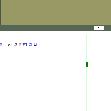
無
] [返り点:
無
/
有
]
[CITE]