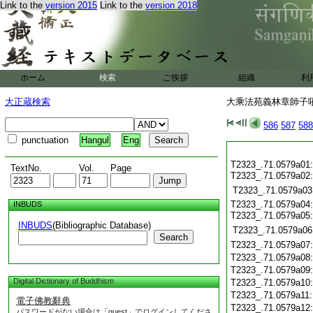
Link to the
version 2015
Link to the
version 2018
ホーム
検索
ご挨拶
組織
利
大正蔵検索
大乘法苑義林章師子吼鈔
586
587
588
punctuation
Hangul
Eng
T2323_.71.0579a01:
TextNo.
Vol.
Page
T2323_.71.0579a02
T2323_.71.0579a03
T2323_.71.0579a04:
INBUDS
T2323_.71.0579a05
INBUDS
(Bibliographic Database)
T2323_.71.0579a06
Search
T2323_.71.0579a07
T2323_.71.0579a08
T2323_.71.0579a09
Digital Dictionary of Buddhism
T2323_.71.0579a10
T2323_.71.0579a11
電子佛教辭典
T2323_.71.0579a12
パスワードがない場合は「guest」でログインしてくださ