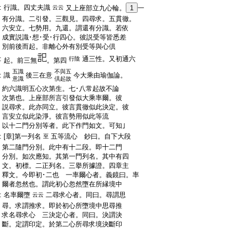
:
行識。四丈夫識
云云
又上座部立九心輪。
1
一
:
有分識。二引發。三觀見。四尋求。五貫徹。
:
六安立。七勢用。九還。謂還有分識。若依
:
成實説識･想･受･行四心。彼説受等皆悉差
:
別前後而起。非離心外有別受等與心倶
:
通三性。又初通六
行陰
起。前三無
。第四
五識
不與五
:
識
後三在意
今大乘由瑜伽論。
意識
倶起故
:
約六識明五心次第生。七･八常起故不論
:
次第也。上座部所言引發似大乘率爾。彼
:
説尋求。此亦同立。彼言貫徹似此決定。彼
:
言安立似此染淨。彼言勢用似此等流
:
以十二門分別等者。此下作門如文。可知｣
:
[章]第一列名
五等流心 鈔曰。自下大段
至
:
第二隨門分別。此中有十二段。即十二門
:
分別。如次應知。其第一門列名。其中有四
:
文。初標。二正列名。三擧所據證。四章主
:
釋文。今即初･二也 一率爾心者。義鏡曰。率
:
爾者忽然也。謂此初心忽然墮在所縁境中
:
名率爾墮
二尋求心者。同曰。尋謂思
云云
:
尋。求謂推求。即於初心所墮境中思尋推
:
求名尋求心 三決定心者。同曰。決謂決
:
斷。定謂印定。於第二心所尋求境決斷印