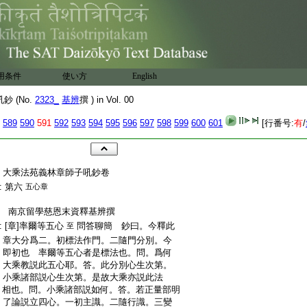
用条件
使い方
English
 (No.
2323_
基辨
撰 ) in Vol. 00
589
590
591
592
593
594
595
596
597
598
599
600
601
[行番号:
有
/
:
大乘法苑義林章師子吼鈔卷
:
第六
五心章
:
南京留學慈恩末資釋基辨撰
:
[章]率爾等五心
問答聊簡 鈔曰。今釋此
至
:
章大分爲二。初標法作門。二隨門分別。今
:
即初也 率爾等五心者是標法也。問。爲何
:
大乘教説此五心耶。答。此分別心生次第。
:
小乘諸部説心生次第。是故大乘亦説此法
:
相也。問。小乘諸部説如何。答。若正量部明
:
了論説立四心。一初主識。二隨行識。三變