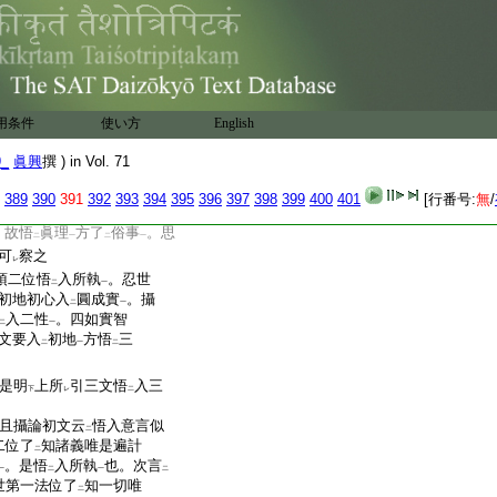
哉。答。論云。無分別智證
二
言能了
達依他起性如
幻
三
二
等
取陽炎･水月･鏡像･光
二
。即依他八喩也。疏曰。非
二
第五地後及佛能爾
｣
云云
用条件
使い方
English
二空理有
淺深
。悟生
ヲ以
二
一
淺深。不
悟深時必不
悟
レ
レ
9_
眞興
撰 ) in Vol. 71
事也
如何答耶。答。次
云云
。斷
生執
不
悟
法空
。二性
389
390
391
392
393
394
395
396
397
398
399
400
401
[行番号:
無
/
二
一
レ
二
一
理
不
能
悟
末事
。未有
先
一
レ
レ
二
一
三
。故悟
眞理
方了
俗事
。思
二
一
二
一
可
察之
レ
頂二位悟
入所執
。忍世
二
一
初地初心入
圓成實
。攝
二
一
入二性
。四如實智
二
一
文要入
初地
方悟
三
二
一
二
是明
上所
引三文悟
入三
下
レ
二
且攝論初文云
悟入意言似
二
二位了
知諸義唯是遍計
二
。是悟
入所執
也。次言
一
二
一
二
世第一法位了
知一切唯
二