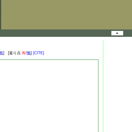
有
] [返り点:
有
/
無
]
[CITE]