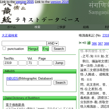
Link to the
version 2015
Link to the
version 2018
問。如何與
長行
同
二
一
眞如
已。後得智中
一
事等
言
等者
云云
一
レ
影･谷響･夢境･變化
一
初見位一時雙見
。
一
ホーム
検索
ご挨拶
組織
利
問。樞要下曰。何故
不
必悟
法。二性
二
大正蔵検索
唯識義私記 (No.
231
淺。要達
理方達
レ
レ
レ
云。答
二理別
障
386
387
388
二
無
別障
。不
悟
本
二
一
レ
二
punctuation
Hangul
Eng
悟
事而後悟
生空
レ
二
一
之可
知
如
文
云云
レ
レ
レ
TextNo.
Vol.
Page
章曰。攝論初文煗
第一法悟
入依他
。
二
一
論第二文煗頂尋思悟
INBUDS
悟
入圓成
。成唯識
二
一
INBUDS
(Bibliographic Database)
性
云云
一
Search
問。此文意何。答。
性
位之差別
也
一
上
問。其差別何。答。
義相故
者。謂煗頂
Digital Dictionary of Buddhism
一
分別所作
觀
所取空
一
二
電子佛教辭典
悟入唯識故
。謂忍
一
パスワードがない場合は「guest」でログインしてくださ