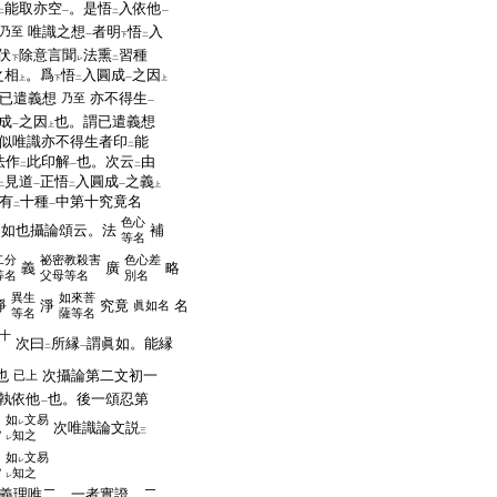
能取亦空
。是悟
入依他
二
一
二
一
唯識之想
者明
悟
入
乃至
一
下
二
伏
除意言聞
法熏
習種
下
レ
二
之相
。爲
悟
入圓成
之因
上
下
二
一
上
已遣義想
亦不得生
乃至
一
成
之因
也。謂已遣義想
一
上
似唯識亦不得生者印
能
二
法作
此印解
也。次云
由
二
一
二
見道
正悟
入圓成
之義
二
一
二
一
上
有
十種
中第十究竟名
二
一
色心
眞如也攝論頌云。法
補
等名
二分
祕密教殺害
色心差
義
廣
略
等名
父母等名
別名
異生
如來菩
淨
淨
究竟
名
眞如名
等名
薩等名
十
次曰
所縁
謂眞如。能縁
二
一
也
次攝論第二文初一
已上
執依他
也。後一頌忍第
一
如
文易
レ
也
次唯識論文説
三
知之
レ
如
文易
レ
也
知之
レ
義理唯二。一者實證。二