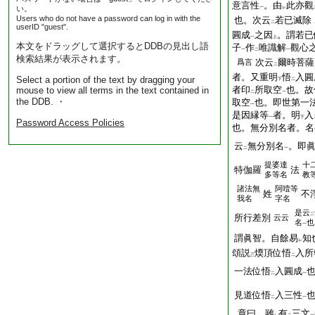
意言性
。由
此亦觀
い。
一
レ
Users who do not have a password can log in with the
也。次云
若已滅除
二
userID "guest".
圓成
之因
。謂若已
一
上
本文をドラッグして選択するとDDBの見出し語
子
作
唯識解
觀心
一
二
一
検索結果が表示されます。
次云
爾時菩薩
爲言
二
者。又重明
悟
入圓
Select a portion of the text by dragging your
下
二
者印
所取空
也。故
mouse to view all terms in the text contained in
二
一
the DDB. ・
取空
也。即世第一
一
是因縁等
者。明
入
一
下
Password Access Policies
也。無分別名者。名
云
無分別名
。即
二
一
提婆達
十
特伽羅
法
多等名
教
諸法無
阿噎等
姓
不
我名
字名
是云
二
所行差別
云云
名
也
一
謂眞智。自餘易
知
レ
頌説
煗頂位悟
入所
三
二
一法位悟
入圓成
二
一
見道位悟
入三性
二
一
章曰。雖
有
三文