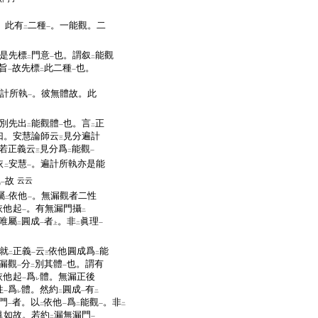
。此有
二種
。一能觀。二
二
一
是先標
門意
也。謂叙
能觀
二
一
二
旨
故先標
此二種
也。
一
二
一
計所執
。彼無體故。此
一
別先出
能觀體
也。言
正
二
一
二
曰。安慧論師云
見分遍計
三
若正義云
見分爲
能觀
三
二
一
依
安慧
。遍計所執亦是能
二
一
執
故
云云
一
屬
依他
。無漏觀者二性
二
一
依他起
。有無漏門攝
一
二
唯屬
圓成
者
。非
眞理
二
一
上
二
一
就
正義
云
依他圓成爲
能
二
一
三
二
漏觀
分
別其體
也。謂有
一
二
一
依他起
爲
體。無漏正後
一
レ
性
爲
體。然約
圓成
有
一
レ
二
一
二
門
者。以
依他
爲
能觀
。非
一
二
一
二
一
二
眞如故。若約
漏無漏門
二
一