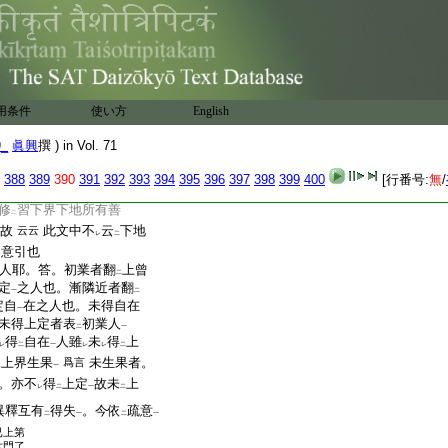
自在者得
定自在
菩薩
二
一
初修業人･漸隣近人
也｣
一
下地不
能修
於上
者。以
レ
二
一
二
者
説。未
得
自在
一
レ
二
一
上修
。近未生果故。非
勝
一
二
用条件
使い方
English
是會
違文
重成
前義
也｣
二
一
二
一
何。答。第十曰。復次依
二
9_
眞興
撰 ) in Vol. 71
。謂依
初靜慮地
現修
道
二
一
レ
有善根
。於
彼得
自在
故。
388
389
390
391
392
393
394
395
396
397
398
399
400
[行番号:
無
/
一
レ
二
一
欲界善
。如
是依
一切上
上
レ
二
修
習下界下地所有善
二
故
此文中不
云
下地
云云
レ
二
意引也
レ
人耶。答。初業者翻
上曾
二
定
之人也。漸隣近者翻
一
二
定自
在之人也。未得自在
一
未得上定者表
初業人
二
一
得
自在
人雖
未
得
上
レ
二
一
レ
レ
二
上界生果
未生果者。
爲言
二
一
。亦不
得
上定
故未
上
レ
二
一
二
異釋互有
得失
。今依
疏意
二
一
二
一
已上第
六門了