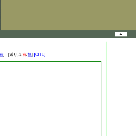
有
] [返り点:
有
/
無
]
[CITE]