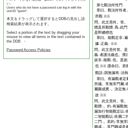
い。
第七觀法何性門
Users who do not have a password can log in with the
章曰。觀法何性者
userID "guest".
所觀
云云
本文をドラッグして選択するとDDBの見出し語
問。此文意何。答。
検索結果が表示されます。
體及所觀體
爲
此門
一
二
Select a portion of the text by dragging your
是即總標也
mouse to view all terms in the text contained in
章曰。能觀定非
遍
二
the DDB. ・
據
正義
云云
二
一
問。此文意何答。是
Password Access Policies
義
者護法義也。濱
一
故非
能觀
也。是故
二
一
也
護命曰。若
云云
觀説
因無漏有
法
三
二
章曰。有漏觀者定
所攝。常無常門屬
二
屬圓成實
。決定無
一
下
故
云云
問。此文意何。答。
觀體
。約
有漏觀無
一
二
漏加行智能觀定以
二
二智能觀以
依圓二
二
二門
。若約
常無常
一
二
圓成
。常門圓成是
一