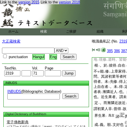
位修
上定菩薩也
。
Link to the
version 2015
Link to the
version 2018
二
一
也。非餘品類者簡
二
章曰。對法論曰。
諸初業及漸隣近習修
未
得
上定
不
能
レ
二
一
レ
二
者可
爾
云云
ホーム
検索
ご挨拶
組織
利
問。此文意何。答。
問。先對法論正文如
大正蔵検索
唯識義私記 (No.
231
止修道
分
別修義
一
二
一
時。亦修
欲界繋所
385
386
387
二
如
依
初靜慮地
修
下
二
一
中
punctuation
Hangul
Eng
地
現修
道時。皆能
一
レ
根
。於
彼得
自在
一
レ
二
一
TextNo.
Vol.
Page
不
能
修
上章家得
レ
レ
問。其諸初業等者何
得者。未
先修
得上
INBUDS
三
二
上自在者
。未
得
一
レ
二
INBUDS
(Bibliographic Database)
者表
漸隣近人
也。
二
一
Search
也。近生果者。謂未
定
。而漸隣近故近
一
謂初業人非
曾得
故
二
一
Digital Dictionary of Buddhism
界生果
爲言
諸
一
電子佛教辭典
成
義。順
文好也
レ
レ
パスワードがない場合は「guest」でログインしてくださ