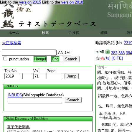
Link to the
version 2015
Link to the
version 2018
問。此等文意何。答
有
種子修
。謂縁
二
一
二
現行修
。又名
習修
一
二
故。由
此現行道力
二
一
増長
名爲
種子修
一
二
一
成就故
ホーム
検索
ご挨拶
組織
云云
利
章曰。習謂現行。
大正蔵検索
唯識義私記 (No.
231
是章家之詞也。即依
義
也
382
383
384
一
問。且何故名
地修
点:
有
/
無
]
[CITE]
二
一
punctuation
Hangul
Eng
心
修時。修
増上下
一
二
地修
一
TextNo.
Vol.
Page
問。如何修増耶。答
地觀心
。現行修
増
一
二
約
他地觀心
。但修
二
一
INBUDS
問。其地者何地耶。
INBUDS
(Bibliographic Database)
謂欲界一地。色界
Search
也。珠曰。無色界
非
定地
故。上界
二
一
十地名爲
地也
Digital Dictionary of Buddhism
レ
問。就
色
裏書曰
二
電子佛教辭典
第二間
定。唯是一
パスワードがない場合は「guest」でログインしてくださ
一