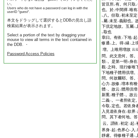
い。
皆亘所
有。何只取
レ
レ
Users who do not have a password can log in with the
也。於
中間禪
唯有
二
一
userID "guest".
八。但取
初未至定
レ
二
本文をドラッグして選択するとDDBの見出し語
屬
未至
義顯也。
レ
二
一
検索結果が表示されます。
下倶定地故。互屬
二
取也
レ
Select a portion of the text by dragging your
章曰。有依
下地
起
mouse to view all terms in the text contained in
二
一
修通
上。得
縁
上
the DDB. ・
レ
下
二
増。上唯用増故
云
Password Access Policies
問。此文意何。答。
類
。是第一明
身在
一
下
觀
之時。現行修唯
一
下地種子體用倶増。
問。何故爾耶。答。
心力
故修
増本有種
一
二
體
。故云
體用倶増
一
二
新熏
種子體
。故云
二
一
二義
。一者所依定
一
今取
定也。若依身
レ
入見道依身在
欲界
二
一
問。其下者何地。答
云。謂依
初定
起
二
一
二
界身
起
色界心
入
一
二
一
二
靜慮。得修種子通
二