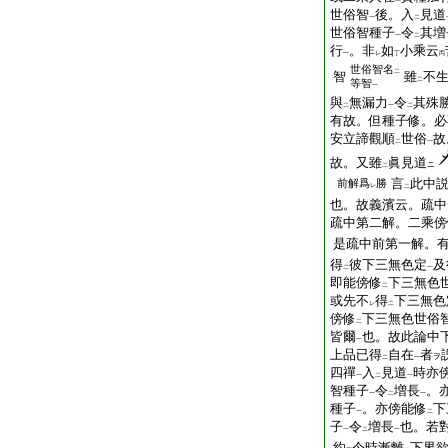
世俗智
後。入
見道
一
二
世俗智種子
令
其増
一
二
行
。非
如
小乘云
一
レ
丁
丙
世俗智名
二
智
雖
不
二
等智
一
與
無漏力
令
其殊
二
一
二
有故。但種子修。必
安立諦觀順
世俗
故
二
一
故。又雖
眞見道
ニ
二
言
此中
前解爲
勝
レ
二
也。故義濱云。疏中
疏中第二解。二乘傍
是疏中前第一解。
得
彼下三無色定
及
二
一
即能傍修
下三無色
二
或先不
得
下三無色
レ
二
傍修
下三無色世俗
二
皆爾
也。故此論中
一
上品已得
自在
者
ヲ
二
一
四禪
入
見道
時亦
一
二
一
智種子
令
増長
。
一
二
一
種子
。亦傍能修
下
一
二
子
令
増長
也。若
一
二
一
約
今時漸離
下界