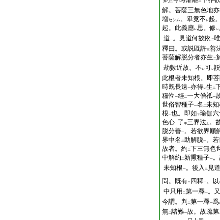
三
二
解。菩薩三無色地亦
増
。畢竟不
起
セシム
レ
起。此義應
思。修
レ
レ
道
。見道何故依
一
二
釋曰。或説既許
善
三
菩薩解脱分者亦生
二
劫數近故。不
可
レ
レ
此根者未知根。即菩
時既長遠
亦得
生
一
レ
二
糧位
經
一大僧祗
一
二
一
世俗智種子
名
未知
一
二
根
也。即如
瑜伽六
一
下
色心
了
三界法
。
一
中
上
脱分善
。若欲界順
一
界中名
助解脱
。若
二
一
故者。約
下三無色
二
中解約
新熏種子
。
二
一
未知根
。後入
見
一
二
問。既有
四釋
。以
二
一
中只用
第一釋
。
二
一
今謂。判
第一釋
爲
二
一
無
諸難
故。故疏第
二
一