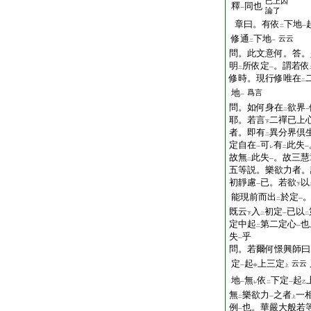
已上因
釋
同也
一
論了
章曰。有依
下地
二
一
修通
下地
云云
二
一
問。此文意何。答。
明
所依定
。謂若依
二
一
修時。現行修唯在
二
地
爲言
一
問。如何身在
欲界
二
一
耶。若言
二禪已上
下
者。即有
異分界倶
二
定自在
可
有
此失
一
レ
二
一
故無
此失
。故三慧
二
一
五等説。樂欲力者。
初靜慮
已。若欲
以
一
下
能現前而出
於定
二
一
既云
入
初定
已以
下
二
一
二
定中起
第二定心
也
二
一
失
乎
一
問。若爾何憬興師曰
定
起
上三定
云云
一
中
上
地
無
依
下定
起
一
レ
二
一
乙
無
樂欲力
之者
一
二
一
上
例
也。華嚴大般若
一