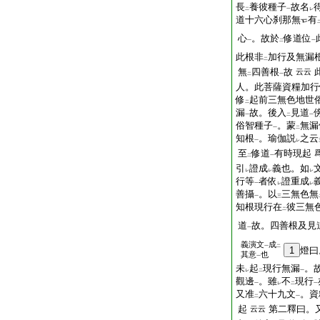
長
養彼種子
故名
二
一
レ
道十六心刹那無
有
心
。故於
修道位
一
二
一
此根非
加行及無漏
二
無
四善根
故
云云
二
一
人。此菩薩資糧加行
修
起前三無色地世
二
漏
故。後入
見道
一
二
一
俗智種子
。蒙
無漏
一
二
知根
。瑜伽説
之云
一
レ
至
修道
有時現起
二
一
引
證成
義也。如
レ
レ
レ
行等
者依
證重成
一
レ
レ
善攝
。以
三無色無
一
三
知根現行在
彼三無
二
道
故。四善根及見
一
義演文
成
一
二
1
燈曰
其意
也
一
未
起
現行無漏
。
レ
二
一
觀邊
。雖
不
現行
一
レ
二
一
又准
六十九文
。資
二
一
起
第二釋曰。
云云