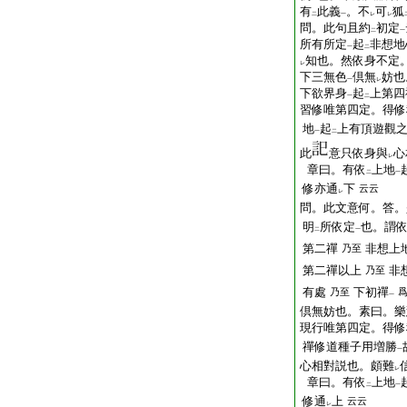
有
此義
。不
可
狐
二
一
レ
レ
問。此句且約
初定
二
一
所有所定
起
非想地
一
二
知也。然依身不定
レ
下三無色
倶無
妨也
一
レ
下欲界身
起
上第四
一
二
習修唯第四定。得修
地
起
上有頂遊觀
一
二
此
意只依身與
心
レ
章曰。有依
上地
二
一
修亦通
下
云云
レ
問。此文意何。答。
明
所依定
也。謂
二
一
第二禪
非想上
乃至
第二禪以上
非
乃至
有處
下初禪
乃至
一
倶無妨也。素曰。樂
現行唯第四定。得修
禪修道種子用増勝
一
心相對説也。頗難
レ
章曰。有依
上地
二
一
修通
上
云云
レ