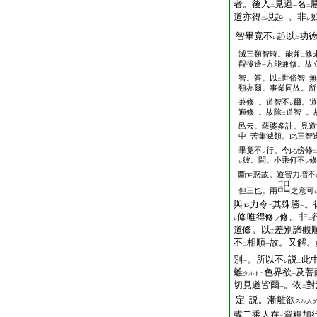
者。後入
見道
名
二
一
二
道亦得
現起
。非
二
一
レ
智畢竟不
起以
功
レ
二
滅三類智時。能兼
修
二
觀後邊
方能兼修。故
一
智。答。以
世俗智
無
二
一
類亦爾。事業同故。所
兼修
。道智不
爾。道
一
レ
遍修
。故除
道智
。
一
二
一
邑云。薩婆多計。見道
中
苦集滅類。此三智
一
畢竟不
行。今此傍修
レ
二
彼。問。小乘何不
修
レ
レ
斷
惑故。道智力増不
但三也。兩
之意可
與
力令
其殊勝
。
二
一
修唯得修
修。非
ノ
レ
二
道修。以
差別諦觀
三
不
相順
故。又解。
二
一
別
。所以不
説
此
一
レ
二
離
色界欲
及菩
タルト
二
一
切見道皆爾
。依
對
一
二
定
説。漸離欲
スル人
一
或二乘人在
資糧加
二