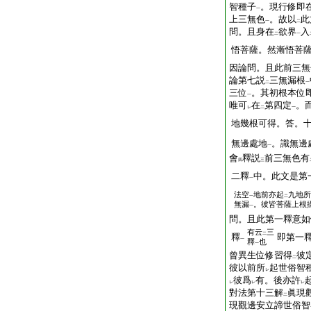
智種子
。現行修即
一
上三無色
。故以
此
一
二
問。且身在
欲界
入
二
一
悟菩薩。然漸悟菩
因論問。且此前三無
論第七説
三無漏根
二
一
三位
。其初根本位
一
唯可
在
第四定
。
レ
二
一
地幾根可得。答。
無邊處地
。識無邊
一
會
釋説
前三無色有
四
三
二釋
中。此文是第
一
法空
地前亦起
九地所
一
二
無漏
。彼皆菩薩上根
一
問。且此第一釋意如
有云
三
二
釋
即第一
一
釋
也
一
曾異生位修習得
彼
二
彼以前所
起世俗智
レ
彼爲
有。後亦許
レ
レ
レ
對法第十三解
眞現
二
現觀邊安立諦世俗智