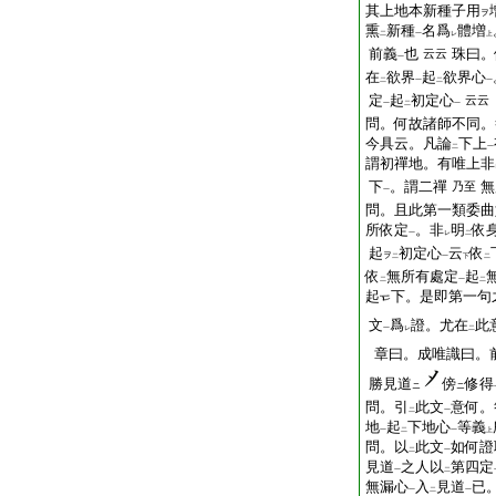
其上地本新種子用
ヲ
熏
新種
名爲
體増
二
一
レ
上
前義
也
珠曰。
云云
一
在
欲界
起
欲界心
二
一
二
一
定
起
初定心
云云
一
二
一
問。何故諸師不同。
今具云。凡論
下上
二
一
謂初禪地。有唯上非
下
。謂二禪
無
乃至
一
問。且此第一類委曲
所依定
。非
明
依
一
レ
二
起
初定心
云
依
ヲ
二
一
下
二
依
無所有處定
起
二
一
二
起
下。是即第一句
文
爲
證。尤在
此
一
レ
二
章曰。成唯識曰。
勝見道
傍
修得
ニ
ニ
問。引
此文
意何。
二
一
地
起
下地心
等義
一
二
一
上
問。以
此文
如何證
二
一
見道
之人以
第四定
一
二
無漏心
入
見道
已
一
二
一