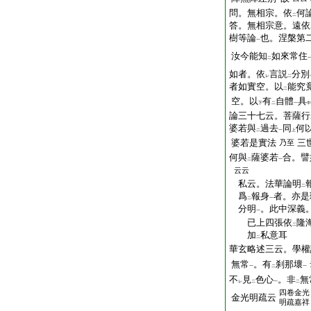
一
問。無相宗。依
何
二
答。無相宗意。遠依
樹等論
也。涅槃第
一
汝今能知
如來常住
二
如者。依
言説
分別
レ
二
者如實空。以
能究
二
空。以
有
自體
具
下
二
一
中
論三十七云。菩薩行
婆若與
過去
同
何
二
一
上
婆若是實法
三
乃至
何與
薩婆若
合。譬
二
一
云云
私云。法華論明
二
爲
報身
者。亦是
二
一
分明
。此中深義
一
已上四張依
隆
二
加
私意耳
二
華玄略述三云。學權
無常
。有
刹那壞
一
二
一
不
見
色心
。非
無
レ
二
一
二
四卷金光
金光明疏云
明疏嘉祥