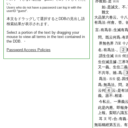
亦復如
是
云云
レ
い。
如
是誠文。不
Users who do not have a password can log in with the
レ
レ
userID "guest".
難文
大品第六卷云。十八
本文をドラッグして選択するとDDBの見出し語
有爲法
何會。答。
検索結果が表示されます。
一
言
有爲非
生滅有
三
二
Select a portion of the text by dragging your
mouse to view all terms in the text contained in
問。既云何爲
有
二
the DDB. ・
界無色界
十
乃至
Password Access Policies
名
有爲法
。
2
二
一
謂生住滅
何
云云
生住滅且據
三界
二
又一義。生住二義
不共等。雖
爲
3
レ
二
爲法
從
因
云云
一
レ
爲
無爲法。問。
二
云何
4
云
是有
三
義。故不
相違
二
一
今私云。一乘義云
此是内應。即報身
上報。梨耶八識五
耳
可
合
有義
文
下
二
一
無垢稱經第五云。有