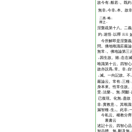
故今有
般若
。既約
二
一
無非
今非
本。故
レ
レ
二惠
略
一
二
釋之
一
涅槃疏第十八。二義
約
迷悟
以釋
云云
二
一
今所解即是涅槃義
問。佛地唯識莊嚴論
無常
。佛地論第三
一
因生故。雖
念念
レ
二
唯識第十云。四智心
故亦説爲
常。非
自
レ
二
滅。一向記故。不
レ
嚴論云。常有
三種
二
一
身本來。性常住故。
受
法樂
。無
間斷
二
一
二
一
已復現。化無
盡故
レ
非
實教意
。其唯識
二
一
漏智種
生
。此非
一
上
二
今私云。權教分齊
裏書云
述記十云。四智心品
智品體。無
斷及無
レ
レ