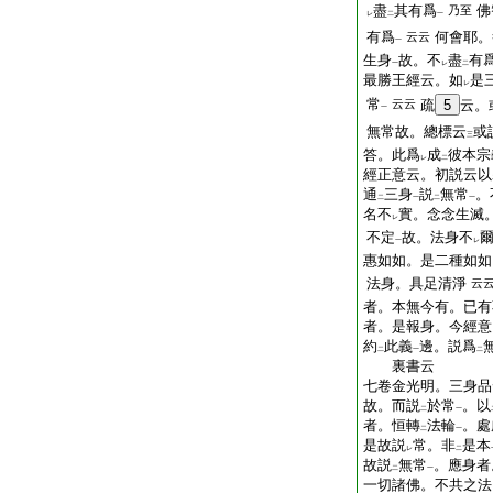
盡
其有爲
佛
乃至
レ
二
一
有爲
何會耶。
云云
一
生身
故。不
盡
有
一
レ
二
最勝王經云。如
是
レ
常
云云
疏
5
云。
一
無常故。總標云
或
三
答。此爲
成
彼本宗
レ
二
經正意云。初説云以
通
三身
説
無常
。
二
一
二
一
名不
實。念念生滅
レ
不定
故。法身不
一
レ
惠如如。是二種如如
法身。具足清淨
云
者。本無今有。已有
者。是報身。今經意
約
此義
邊。説爲
二
一
二
裏書云
七卷金光明。三身品
故。而説
於常
。以
二
一
者。恒轉
法輪
。處
二
一
是故説
常。非
是本
レ
二
故説
無常
。應身者
二
一
一切諸佛。不共之法