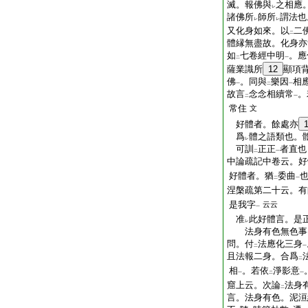
滅。報佛與
之相應
レ
諸佛所
師所
謂法也
レ
レ
又化身如來。以
二
二
體縁無盡故。化身亦
如
七卷經中明
。應
二
一
薩業識所
12
顯項
佛
。同與
樂因
相
一
二
一
故言
念念相續常
。
二
一
常住
文
好體者。餘處亦
爲
體之語類也。
レ
可訓
正正
者直也
二
一
中論疏記中卷云。好
好體者。猶
委曲
二
一
涅槃疏第二十云。有
是我字
云云
一
准
此好體言。是
レ
法身有色無色事
問。付
法應化三身
二
一
且法報二身。合爲
二
相
。若依
淨影意
一
二
一
窟上云。次論
法身
二
言。法身有色。泥洹