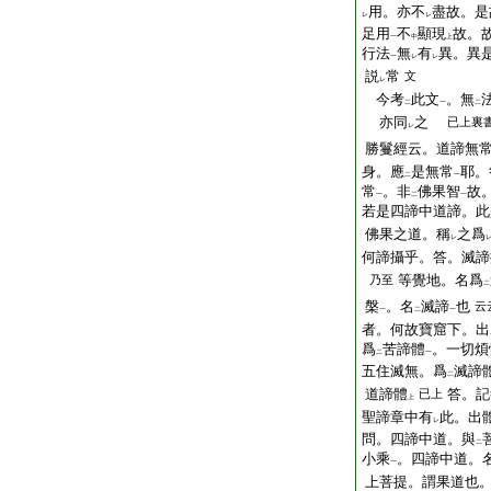
用。亦不
盡故。是
レ
レ
足用
不
顯現
故。
一
中
上
行法
無
有
異。異
一
レ
レ
説
常
文
レ
今考
此文
。無
二
一
二
亦同
之
已上裏
レ
勝鬘經云。道諦無
身。應
是無常
耶。
二
一
常
。非
佛果智
故
一
二
一
若是四諦中道諦。此
佛果之道。稱
之爲
レ
何諦攝乎。答。滅諦
等覺地。名爲
乃至
二
槃
。名
滅諦
也
云
一
二
一
者。何故寶窟下。出
爲
苦諦體
。一切煩
二
一
五住滅無。爲
滅諦
二
道諦體
答。記
已上
上
聖諦章中有
此。出
レ
問。四諦中道。與
二
小乘
。四諦中道。
一
上菩提。謂果道也