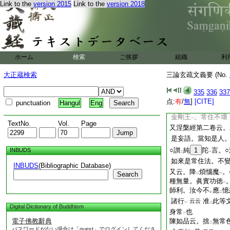
Link to the
version 2015
Link to the
version 2018
要用
。略出
其文
一
二
報身佛第一義故。非
亦常亦無常
又
云云
明
寂滅忍
。中。
二
一
又明
上忍
云。超
二
一
二
第十一地
。薩云。
ホーム
検索
ご挨拶
組織
利
一
常住不變。同
眞際
二
大正蔵検索
三論玄疏文義要 (No.
智之階級
。又云。
一
又大佛頂經第四卷云
335
336
337
眞如佛性。菴摩羅識
点:
有
/
無
]
[CITE]
punctuation
Hangul
Eng
七種名稱。謂雖
別
レ
金剛王
。常住不壞
一
TextNo.
Vol.
Page
又涅槃經第二卷云。
是妄語。當知是人
○讃
純
1
陀
言。
INBUDS
二
一
如來是常住法。不
INBUDS
(Bibliographic Database)
又云。降
煩惱魔
。
Search
二
一
種無量。眞實功徳
一
師利。汝今不
應
憶
レ
二
諸行
准
此等
云云
一
二
Digital Dictionary of Buddhism
身常
也
一
電子佛教辭典
陳如品云。捨
無常
二
パスワードがない場合は「guest」でログインしてくださ