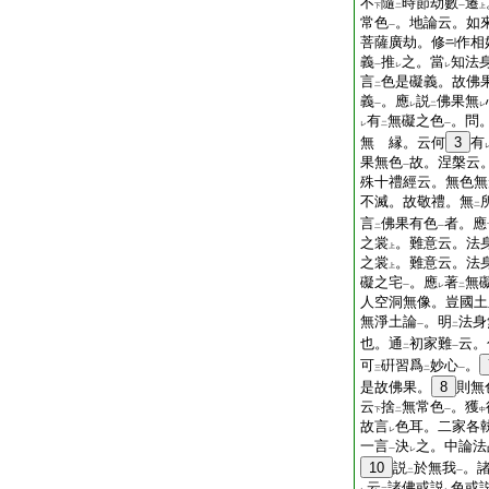
不
隨
時節劫數
遷
下
二
一
上
常色
。地論云。如
一
菩薩廣劫。修
作相
義
推
之。當
知法
一
レ
レ
言
色是礙義。故佛
二
義
。應
説
佛果無
一
レ
二
レ
有
無礙之色
。問
レ
二
一
無 縁。云何
3
有
果無色
故。涅槃云
一
殊十禮經云。無色無
不滅。故敬禮。無
二
言
佛果有色
者。應
二
一
之裳
。難意云。法
上
之裳
。難意云。法
上
礙之宅
。應
著
無
一
レ
二
人空洞無像。豈國土
無淨土論
。明
法身
一
二
也。通
初家難
云。
二
一
可
硏習爲
妙心
。
三
二
一
是故佛果。
8
則無
云
捨
無常色
。獲
下
二
一
中
故言
色耳。二家各
レ
一言
決
之。中論法
一
レ
10
説
於無我
。
二
一
云
諸佛或説
色或