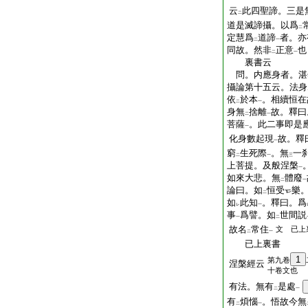
云
此四聖諦。三是
二
道是滅諦攝。以爲
二
定慧爲
道諦
者。亦
二
一
同故。然非
正意
也
二
一
裏書云
問。内應身者。湛
攝論第十五云。法身
依
於本
。相續恒在
二
一
身無
捨離
故。釋曰
二
一
菩薩
。此二事即是
一
化身數起現
故。釋
一
窮
生死際
。無
一
二
一
三
上菩提。及般涅槃
一
如來大悲。無
體廢
二
一
論曰。如
恒受
樂
二
如
此知
。釋曰。爲
レ
一
事
爲譬。如
世間説
一
二
故名
常住
文 已上
二
一
已上裏書
1
第九卷
涅槃經云
十卷文也
有法。無有
是處
二
一
有
煩惱
。悟故今無
二
一