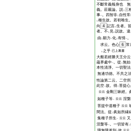
不斷常義報身也 無
義。莊嚴論。説
三
二
事
。四智非
自性常
一
二
種生故。若初唯生
レ
向
4
記言
生者。
レ
者。不
見
説故。違
レ
レ
由
願力
化
有情
。
二
一
二
一
求云。色心
6
常
之乎
已上裏書
レ
大般若經勝天王分云
蘊界處中
。從
無始
一
二
本性清淨。一切聖法
無邊功徳。不共之
性論第二云。二空所
此空
故。得
菩提心
一
二
金剛三昧經。
云云
如種子等
涅槃
云云
一
菩提中道種子
云云
間法。從
眞如所縁
二
集種子所生
又
云云
一
涅槃等
。一切皆有
一
二
障無障差別
故
云云