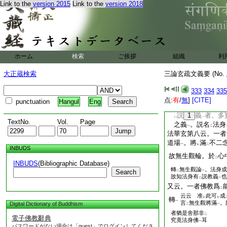
Link to the
version 2015
Link to the
version 2018
寶
8
今即是法身
一
此是入
三徳涅槃
。
二
一
義中。第三義。多寶
法身
。故知即是法
一
常在
世間
故。世間
二
一
涅槃
。言亡慮絶
云
ホーム
検索
ご挨拶
組織
利
一
見塔品疏。引
釋
二
大正蔵検索
三論玄疏文義要 (No.
塔
化身云歟
云云
言
三身中何佛
レ
二
一
333
334
335
歟。此中第三門意
点:
有
/
無
]
[CITE]
punctuation
Hangul
Eng
稱
大惠平等
。故
二
一
説
1
義
者。多
レ
一
TextNo.
Vol.
Page
之義
。説名
法身
一
二
法華玄第八云。一者
道場
。將
滿
不二
一
レ
二
INBUDS
故無生觀輪。於
心
二
INBUDS
(Bibliographic Database)
轉
無生觀論
。法身成
Search
二
一
故知法身有
説教義
也
二
一
又云。一者佛教爲
二
云云 准
此可
成
レ
レ
轉
一
言
無生觀將滿
。
Digital Dictionary of Buddhism
二
一
者猶是舍那非
二
電子佛教辭典
究竟法身佛
耳
一
パスワードがない場合は「guest」でログインしてくださ