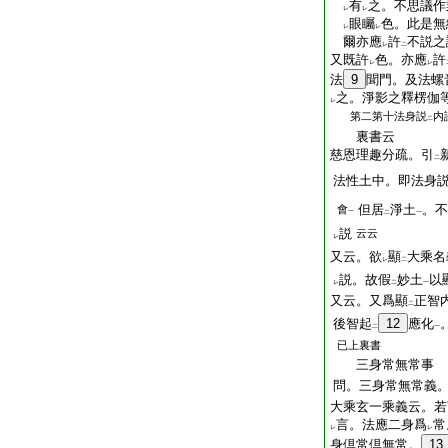
有
之。不思議作
レ
レ
眼矚
色。此是無
レ
レ
爾亦應
許
不説之
レ
二
又既許
色。亦應
許
レ
レ
法
9
聞門。及法螺
之。淨影之釋楞伽
レ
第二第十法身説
内
二
裏書云
慈恩理趣分疏。引
二
法性土中。即法身
但居
淨土
。不
會
一
二
一
説
云云
レ
又云。欲
顯
大乘名
レ
二
説。故假
妙土
以
レ
二
一
又云。又爲顯
正智
二
後智起
12
應化
二
一
已上裏書
三身常無常事
問。三身常無常義
大乘玄一乘義云。若
言。法應二身爲
常
レ
レ
身倶常倶無常。
13