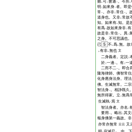
難
可
會通
。今所
レ
二
一
レ
明
如來身
者。即是
二
一
常
。亦非
常住
。
一
二
一
道身也。又非
常故
レ
知。如來有
知。是
レ
有爲
故如來身非
有
一
二
故是非
常住
。異
二
一
二
之身。不可思議也。
已
5
不
爲
無。故
レ
レ
有非
無也
文
レ
レ
二身義者。定説
二
於
一邊
。有
一
二
一
二
二而不二
。即合
一
隆海律師。佛智常住
化身應身法身。理法
佛。生滅無常。二宗
智法身
。相諍既久
一
無所得家。立
無爲
二
生滅執
焉
文
一
智法身者。亦名
二
要用
。略出
其文
一
二
報身佛第一義故。非
亦常亦無常
又
云云
明
寂滅忍
。中。