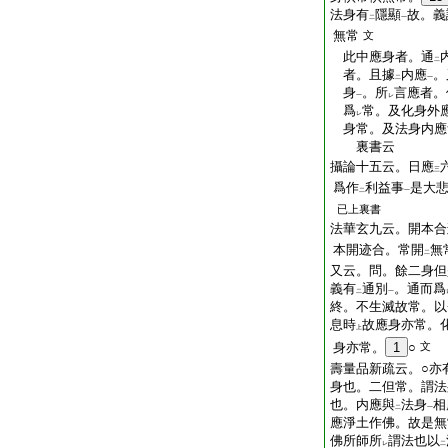
法身有
隱顯
故。義
二
一
無常
文
此中應身者。通
二
者。且據
内應
。
二
一
身
。所
言應者。
一
レ
爲
常。及化身外
レ
身常。及法身内應
裏書云
攝論十五云。日應
三
爲作
利益事
是大
二
一
已上裏書
法華玄九云。開本合
本開迹合。常開
無
二
又云。問。餘二身但
義有
通別
。通而爲
二
一
終。不生滅故常。以
息時
故應身亦常。
上
身亦常。
1
○
文
壽量品新疏云。○亦
身也。二但常。謂法
也。内應與
法身
相
二
一
應淨土作佛。故是無
佛所師所
謂法也以
レ
二