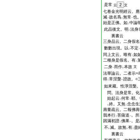
是常
2
云
文
七卷金光明經云。應
滅
故名爲
無常
也
一
二
一
始是正佛。如
中論
二
此品後文。明
法身
二
裏書云
三身品云。二身假名
數數出現。以
不定
二
同上文云。唯有
如
二
二種身是假名。有
二
二身
而作
本故
文
一
レ
法華論云。二者示
得
常涅槃
證故。○
二
一
如來藏。性淨涅槃
問。法身是常。化
始起云
何常
耶。
二
一
終。又無
念念生
レ
二
壽量疏云。二報佛壽
我本行
菩薩道
。所
二
一
因滿初證
佛果
。是
二
一
不
滅。故無
有
盡
レ
レ
二
裏書云