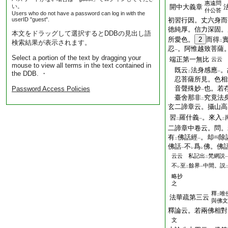
惠遠問
い。
開中大義章
什公答
Users who do not have a password can log in with the
userID "guest".
初習行因。丈六身而
徳純厚。信力深固。
本文をドラッグして選択するとDDBの見出し語
所愛色。
2
而得
検索結果が表示されます。
二
忍
。阿惟越致菩薩
一
Select a portion of the text by dragging your
端正第一無比
云云
mouse to view all terms in the text contained in
既云
法身感應
。
the DDB. ・
二
一
忍菩薩所見。色相
音聲殊妙
也。若
Password Access Policies
一
臺舍那非
究竟法
二
玄二諦章云。攝山高
習
羅什義
。來入
二
一
二
二諦章中卷云。問。
有
佛話經
。却
除
二
一
佛話
不
爲
佛。佛
一
レ
レ
云云 私記出
梵網説
二
一
不
至
餘界
中間。説
レ
二
一
略抄
之
釋
唯
二
法華疏第三云
與佛文
釋論云。若兩佛相對
文