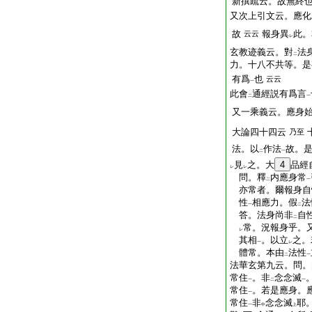
新撰疏云。故無終
又次上引文云。應化
故
報身異
此。
云云
レ
玄教迹義云。對
法
二
力。十八不共等。是
有爲
也
云云
一
此會
通經説有爲言
二
一
又一乘義云。應身
大論四十四云
乃至
法。以
作法
故。
二
一
見
之。大
4
品經
レ
レ
問。釋
内應身常
二
一
亦常者。爾報身自
性
相應力。假
法
一
二
答。法身尚非
自
二
常。況報身乎。
レ
其相
。以立
之。
一
レ
體常。本由
法性
二
一
法華玄第九云。問。
常住
。非
念念滅
一
二
一
常住
。若是應身。
一
常住
非
念念滅
耶
一
中
上