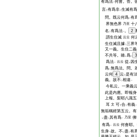
有爲法
何會。答。
一
言
有爲非
生滅有
三
二
問。既云何爲
有
二
界無色界
十
乃至
名
有爲法
。
2
二
一
謂生住滅
何
云云
生住滅且據
三界
二
又一義。生住二義
不共等。雖
爲
3
レ
二
爲法
從
因
云云
一
レ
爲
無爲法。問。
二
云何
4
云
是有
三
義。故不
相違
二
一
今私云。一乘義云
此是内應。即報身
上報。梨耶八識五
耳
可
合
有義
文
下
二
一
無垢稱經第五云。有
盡
其有爲
佛
乃至
レ
二
一
有爲
何會耶。
云云
一
生身
故。不
盡
有
一
レ
二
最勝王經云。如
是