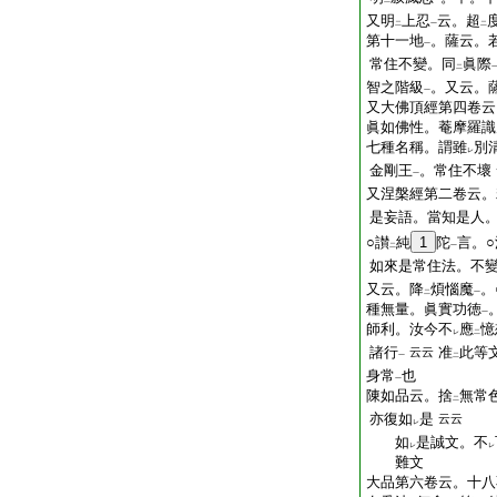
二
一
又明
上忍
云。超
二
一
二
第十一地
。薩云。
一
常住不變。同
眞際
二
智之階級
。又云。
一
又大佛頂經第四卷云
眞如佛性。菴摩羅識
七種名稱。謂雖
別
レ
金剛王
。常住不壞
一
又涅槃經第二卷云。
是妄語。當知是人
○讃
純
1
陀
言。
二
一
如來是常住法。不
又云。降
煩惱魔
。
二
一
種無量。眞實功徳
一
師利。汝今不
應
憶
レ
二
諸行
准
此等
云云
一
二
身常
也
一
陳如品云。捨
無常
二
亦復如
是
云云
レ
如
是誠文。不
レ
レ
難文
大品第六卷云。十八