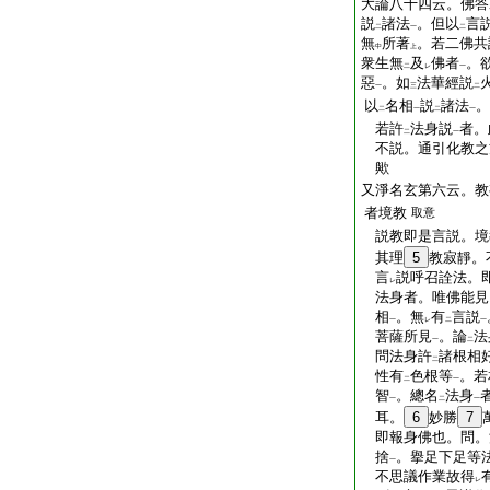
大論八十四云。佛答
説
諸法
。但以
言
二
一
二
無
所著
。若二佛共
中
上
衆生無
及
佛者
。
二
レ
一
惡
。如
法華經説
一
三
二
以
名相
説
諸法
。
二
一
二
一
若許
法身説
者。
二
一
不説。通引化教之
歟
又淨名玄第六云。教
者境教
取意
説教即是言説。境
其理
5
教寂靜。
言
説呼召詮法。
レ
法身者。唯佛能見
相
。無
有
言説
一
レ
二
一
菩薩所見
。論
法
一
二
問法身許
諸根相
二
性有
色根等
。若
二
一
智
。總名
法身
一
二
一
耳。
6
妙勝
7
即報身佛也。問。
捨
。擧足下足等
一
不思議作業故得
レ