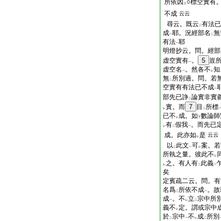
所依因
○標空實有
上
不成
云云
尋云。既云
有法已
二
成
耶。況經部名
無
一
二
有法
耶
一
明燈抄云。問。經部
虚空實有
。
5
豈
一
虚空名
。然各不
知
一
レ
無
所別過。問。若
二
空實有有法已不成
一
部先已諍
論實非實
二
實。而
7
目
所標
レ
二
已不
成。如
數論師
レ
下
有
假我
。而先已
レ
二
一
成。此亦如
是
云云
レ
以
此文
可
案。若
二
一
レ
所執之量。彼此不
レ
之。有人有
此義
レ
二
一
矣
定賓疏二云。問。有
名爲
所依不成
。故
二
一
成
。不
立
宗中所
一
レ
二
義不
定。謂或宗中
レ
於
宗中
不
成
所別
二
一
レ
二