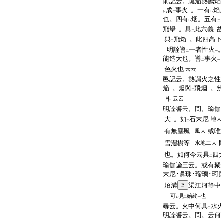
前記云。疏焔熱騰焔
成
事火
。一有
焔
レ
二
一
レ
也。四有
烟。五有
レ
二
飛擧
。具
此六義
一
二
一
與
飛焔
。此四高
二
一
明詮噵
一者性火
二
一
能造大也。噵
事火
二
一
色火也
云云
邑記云。熱謂火之性
焔
。烟與
飛烟
。
一
二
一
耳
云云
明詮噵云。問。瑜伽
大
。如
石末尼
地
一
二
有無塵風
或唯
風大
一
雪濕樹等
水地二大
一
也。如何今云具
四
二
瑜伽論三云。或有聚
末尼･眞珠･瑠璃･珂
沼溝
3
渠江河等中
可
見
始終
也
レ
二
一
尋云。火中何具
水
二
明詮噵云。問。云何