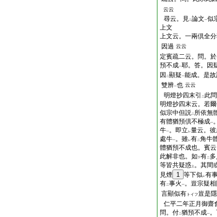
云云
尋云。見
論文
似
二
一
上文
上文云。一兩倶全分
因過
云云
定賓疏二云。問。於
預不成
耶。答。因
一
因
顯疑
能成。是故
二
一
雙辨
也
云云
一
明燈抄四末引
此問
二
明燈抄四末云。若爾
似宗中但説
所依無
二
有體猶預倶不極成
一
牛
。即立
量云。彼
一
レ
處牛
。雖
有
角牛
一
レ
二
體猶預不成也。賓云
此解非也。如
有
多
下
二
等皆共疑惑
。其間
上
見煙
1
等下似
有
レ
有
事火
。豈宗疑相
二
一
言顯似有
豈是隱
トイフ
仁平二年正月御齋
問。付
猶預不成
。
二
一