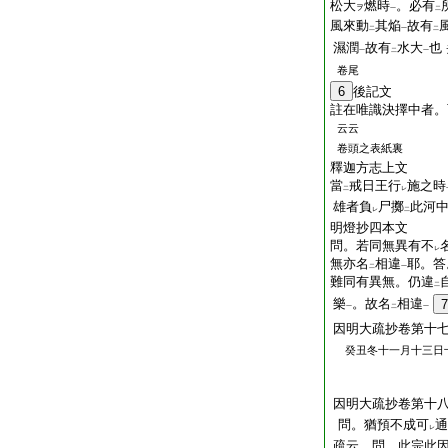
松大
燃時
。必有
ヲ
一
二
風來動
其焔
故有
二
一
二
濕潤
故有
水大
也
一
二
一
卷尾
6
後記文
註在唯識決擇中者。
云云
卷頭之表紙裏
釋迦方志上文
當
戒日王行
施之時
二
レ
雄者負
尸擲
此河
レ
二
明燈抄四本文
問。若同無異有不
レ
無亦名
相違
耶。答
二
一
難同有異無。仍違
二
樂
。故名
相違
7
一
二
一
因明大疏抄卷第十
癸丑冬十一月十三日
因明大疏抄卷第
問。猶預不成可
通
レ
疏云。問。此宗此