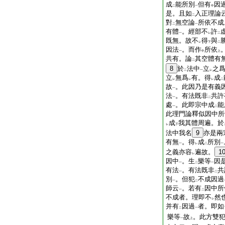
成
能所別
但有
因
二
一
中
是。且如
入正理論
二
對
無空論
所依不成
二
一
有體
。經部不
許
一
レ
二
既無。故不
得
與
レ
下
二
因法
。而作
所依
一
中
上
共有。論
其空體有
二
8
於
法中
立
之
二
一
レ
立
無爲
有。得
成
レ
レ
レ
二
故
。此因乃是有義
一
法
。有法既非
共許
一
二
處
。此即宗中成
能
一
二
此理門論釋似因中所
成
我其體周遍。於
レ
下
法中我名
9
亦是兩
有無
。得
成
所別
一
レ
二
一
之義亦容
遍故。
1
レ
因中
。生
樂等
因
一
二
一
有法
。有法既非
共
一
二
別
。但犯
不成因過
一
二
師云
。若有
因中所
一
二
不成者。理即不
然
レ
并有
因過
者。即如
二
一
樂等
故
。此方雙
一
上