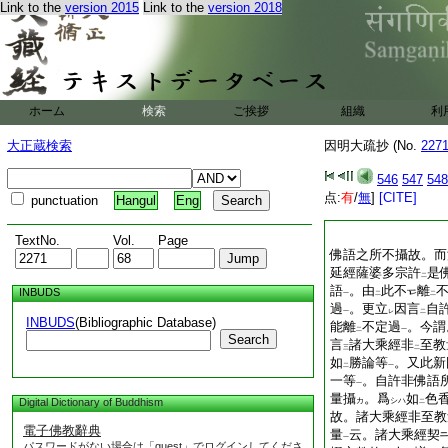
Link to the
version 2015
Link to the
version 2018
ホーム
検索
ご挨拶
組織
利
大正蔵検索
因明大疏抄 (No.
227
546
547
548
点:
有
/
無
]
[CITE]
punctuation
Hangul
Eng
TextNo.
Vol.
Page
佛語之所不攝故。而
延經薩婆多宗許
是
二
語
。由
此不
離
INBUDS
一
二
二
過
。更立
因言
自
一
レ
二
INBUDS
(Bibliographic Database)
能離
不定過
。今謂
二
一
Search
言
諸大乘經非
至教
三
二
如
勝論等
。又此新
二
一
一等
。自許非佛語
一
量攝
。爲
如
色
Digital Dictionary of Buddhism
カ
シハ
二
故。諸大乘經非至教
電子佛教辭典
量
云。諸大乘經契
一
パスワードがない場合は「guest」でログインしてくださ