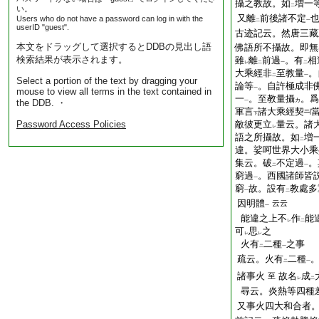
攝之教故。如
増一
二
い。
又離
前後諸不定
Users who do not have a password can log in with the
二
一
userID "guest".
古迹記云。然唐三藏
本文をドラッグして選択するとDDBの見出し語
佛語所不攝故。即無
検索結果が表示されます。
雖
離
前過
。有
相
レ
二
一
二
大乘經非
至教量
。
二
一
Select a portion of the text by dragging your
論等
。自許極成非
一
mouse to view all terms in the text contained in
一
。至教量攝
。爲
カ
the DDB. ・
一
軍言
諸大乘經契
下
Password Access Policies
敵彼更立
量云。諸
レ
語之所攝故。如
増
二
違。娑呵世界大小乘
集云。破
不定過
。
二
一
窮過
。西國諸師皆
一
窮
故。設有
教處多
一
二
因明體
云云
一
能違之上不
作
能
レ
二
可
思
之
レ
レ
火有
二種
之事
二
一
疏云。火有
二種
二
一
諸事火
故名
成
至
レ
二
尋云。炎熱等四種
又事火四大和合者