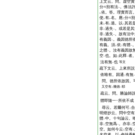
上文云。問。虚空實
分
別有法
。佛法
一
依。答。理實而言
レ
使
有
名。應
分
レ
レ
三
未
有
過。以
其若
レ
レ
二
非
過失
。或若是其
二
一
非
過失
。故有法中
二
一
有義因
。義因徳所
一
有義。須
依
有體
レ
二
一
之體
。汝有義因故
一
空
也。如
此釋
者
一
二
一
法有無
也
等文
一
疏下文云。上來所説
依唯有。因通
有無
二
問。徳所依故因。
又空有
幾徳
耶
二
一
疏云。問。勝論師
體即隨一･所依不成
尋云。若爾何可
合
二
明燈抄云。問中空有
體
中。十句論云。
一
非
空無爲
。亦非
二
一
二
空。如何今云
空有
三
二
名空者。以
色味香