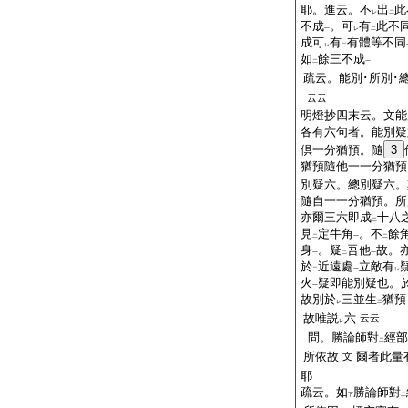
耶。進云。不
出
此
レ
二
不成
。可
有
此不
一
レ
二
成可
有
有體等不同
レ
二
如
餘三不成
二
一
疏云。能別･所別･
云云
明燈抄四末云。文能
各有六句者。能別疑
倶一分猶預。隨
3
猶預隨他一一分猶預
別疑六。總別疑六。
隨自一一分猶預。所
亦爾三六即成
十八
二
見
定牛角
。不
餘
二
一
二
身
。疑
吾他
故。
一
二
一
於
近遠處
立敵有
二
一
レ
火
疑即能別疑也。
一
故別於
三並生
猶預
レ
二
故唯説
六
云云
レ
問。勝論師對
經部
二
所依故
爾者此量
文
耶
疏云。如
勝論師對
下
二