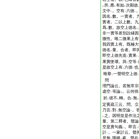
二
所
應
有如
次顯故
レ
レ
レ
レ
文中
。空有
六徳
一
二
一
因名
數。一實者。
レ
實者。二以上數。九
爲
數。故空上徳名
レ
レ
非一實等差別詮縁因
微性。唯二微果上有
我四實上有。既極大
徳名
量。合者。即
レ
即空上徳先造
實果
二
一
果實便壞。與
空等
二
一
是故空上有
六徳
也
二
一
唯擧
一聲明空上徳
二
問
理門論云。若無常宗
虚空
等論
。云何得
一
上
於
彼不
轉。合
無
レ
レ
レ
レ
定賓疏三云。問。立
乃言
對
無空論
。
レ
二
一
之。因明並是作法
レ
量。第二釋者。聲論
空是實句義
。即言
一
二
計
。一家計云。聲
一
是無
障礙
處。聲在
二
一