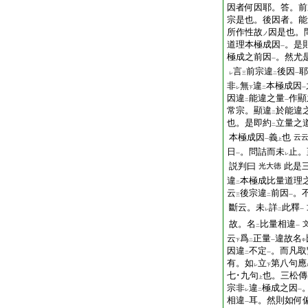
因者何因耶。答。前
宗是也。後因者。能
所作性故
因是也。
ノ
道理本極成因
。是
一
極成之前因
。然尤
一
言
前宗違
後因
耶
レ
三
二
一
非
無
違
本極成因
レ
下
二
一
因違
能違之量
作顯
二
一
常宗。顯違
於能違
二
也。是即約
立量之
二
本極成因
義
也
云
一
上
日
。問詰而未
止。
一
レ
説判曰
此是
光大徳
違
本極成比量道理
二
云
後宗違
前因
。
三
二
一
斷云。未
詳
此釋
レ
二
一
故。名
比量相違
二
一
云
爲
正量
違故名
下
二
一
中
因違
不定
。而凡取
二
一
有。如
立
第八句應
レ
下
七･九句
也。三松傳
上
宗非
違
極成之因
レ
二
一
相違
耳。然則如何
一