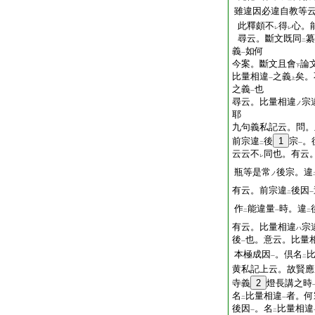
雖違因必違自教等
此釋頗不
得
心。
レ
レ
尋云。斷文既同
纂
二
義
如何
一
今案。斷文且會
論
下
比量相違
之義
矣。
一
上
之義
也
一
尋云。比量相違
宗
ノ
耶
九句義私記云。問。
前宗違
後
1
宗
。
二
一
云云不
同也。有云
レ
瓶等是常
後宗。違
ノ
有云。前宗違
後因
二
一
作
能違量
時。違
二
一
二
有云。比量相違
宗
ハ
後
也。意云。比量
一
本極成因
。倶名
一
二
黄私記上云。故賢應
寺義
2
燈長講之時
名
比量相違
者。何
二
一
後因
。名
比量相違
一
二