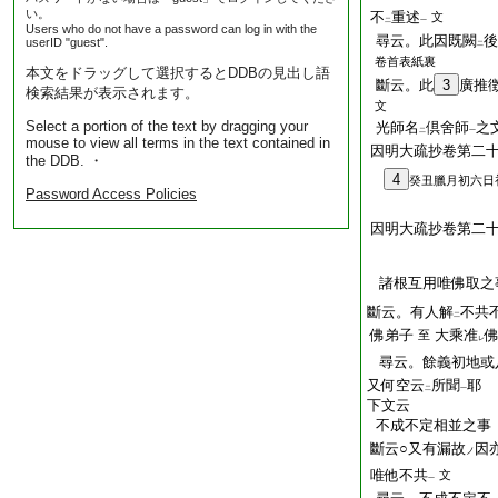
い。
不
重述
文
二
一
Users who do not have a password can log in with the
尋云。此因既闕
後
userID "guest".
二
卷首表紙裏
本文をドラッグして選択するとDDBの見出し語
斷云。此
3
廣推
検索結果が表示されます。
文
Select a portion of the text by dragging your
光師名
倶舍師
之
二
一
mouse to view all terms in the text contained in
因明大疏抄卷第二
the DDB. ・
4
癸丑臘月初六日
Password Access Policies
因明大疏抄卷第二十
諸根互用唯佛取之
斷云。有人解
不共
二
佛弟子
大乘准
至
レ
尋云。餘義初地或
又何空云
所聞
耶
二
一
下文云
不成不定相並之事
斷云○又有漏故
因
ノ
唯他不共
文
一