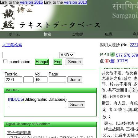
Link to the
version 2015
Link to the
version 2018
問
又云。若云。但對
二
決定過
故
文
一
尋云。其相違決定
問。他比量
自不定
ノ
爲
眞過
耶
ホーム
検索
ご挨拶
組織
利
レ
二
一
斷云。有人云。共比
大正蔵検索
因明大疏抄 (No.
227
定
者
爲
違
於他
至
一
レ
二
下文云。復判
不定
577
578
579
二
点:
亦如
有
/
無
前
]
[CITE]
文
punctuation
Hangul
Eng
レ
以上疏纂并斷之釋
共比他不定。他比自
TextNo.
Vol.
Page
尤淄州之所
盛立
也
二
一
問。於
共不定有
多
下
二
他
共不定而非
2
INBUDS
ノ
二
釋
付無云義不明
一
INBUDS
(Bibliographic Database)
斷云。有人云。有犯
Search
定
者
或可
無
此
至
一
レ
レ
故
文
尋云。以
後作法
Digital Dictionary of Buddhism
二
一
縁生故因具
三相
二
一
電子佛教辭典
又云。此縁生因闕
二
パスワードがない場合は「guest」でログインしてくださ