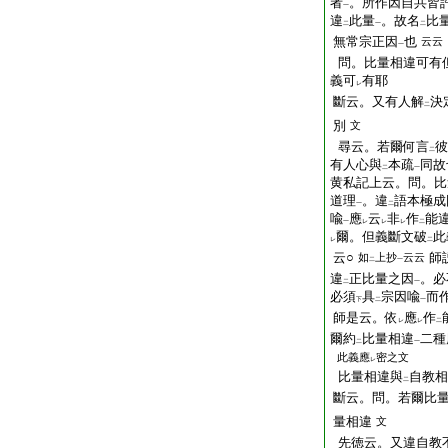
者
。所作因自共皆
一
違
此量
。故名
比
二
一
二
無常宗正因
也
云云
一
問。比量相違可有
義可
有耶
レ
斷云。又有人解
決
二
別
文
尋云。若爾何言
彼
二
有人心與
本疏
同故
二
一
黄私記上云。問。比
道理
。違
語本極成
一
二
喩
應
云
非
作
能
一
レ
レ
レ
二
爾。但義斷文破
此
レ
二
云○
師
如
上抄
云云
二
一
違
正比量之因
。必
二
一
必須
具
宗因喩
而
下
二
一
師是云。依
應
作
レ
レ
二
爾約
比量相違
二種
二
一
此義應
密之文
レ
比量相違與
自教相
二
斷云。問。若爾比
量相違
文
先徳云。又違自教