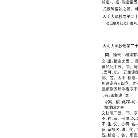
相違
。違
能違量因
一
二
尤彼師偏執之甚。
因明大疏抄卷第二
癸丑臘月初七日書寫
因明大疏抄卷第二十
問。論云。相違有
文
證
相違之因
。
一
二
一
黄私記中云。問。能
因可
立
十五相違
レ
レ
二
耶。答。因不
相違
二
一
相違宗有
四立。而
義顯別因所乖返宗不
有
四相違
文
レ
二
一
今案。依
此釋
可
二
一
レ
相違因之事
文軌疏二云。問。宗
不
在
宗。何得
名
レ
レ
レ
レ
不
生
父。亦得
名
レ
レ
レ
レ
反
宗故名
違。問。
レ
レ
説
相違
。答。宗言
二
一