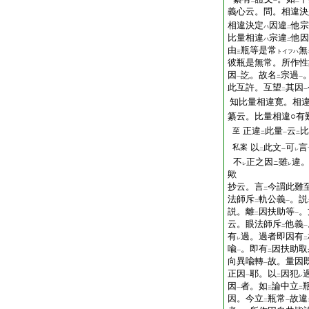
二
一
二
義心云。問。相違決
相違決定
因違
他宗
ハ
二
比量相違
宗違
他因
ハ
二
由
瓶等是常
無
トイフハ
三
彼瓶是無常。所作性
因
訖。故名
宗過
一
二
一
此互許。互望
其因
二
一
知比量相違寛。相
纂云。比量相違○有
正違
此量
云
比
至
二
一
二
以
此文
可
言
私案
二
一
レ
不
正之因
雖
違
ニ
レ
レ
歟
抄云。言
今謂此難
二
法師斥
軌公義
。説
二
一
説。離
因扶助等
。
二
一
云。眼法師斥
他義
二
一
有
過。過者即因有
レ
二
喩
。即有
因扶助取
一
二
向異喩轉
故。量因
一
正因
耶。以
因犯
一
二
レ
因
者。如
論中立
一
三
二
因。今立
瓶常
故違
二
一