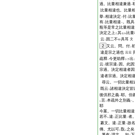
過。比量相違兼過
一
比量相違也。比量
擧
相違決定
付
比
二
一
二
有
比量相違
。既具
二
一
瓶等是常之比量相違
決定之上
其
比量
ニ
セル
云
因二不
具耳
文
二
2
又云。問。付
二
違是宗之過也
云云
疏釋
今更助釋
出
トテ
一
云
彼宗違
因。此因
二
レ
宗過。決定相違者因
違者宗過。決定相
尋云。一切比量相
既云
諸相違決定皆
二
後倶邪之義
耶。但
一
言
本疏外之別義
レ
二
一
耶
今案。一切比量相違
若不
違
正比量
者
レ
二
一
纂文。違
正量
故
二
一
傳。尤以可
翫
之矣
レ
レ
纂有
證文
。如
下