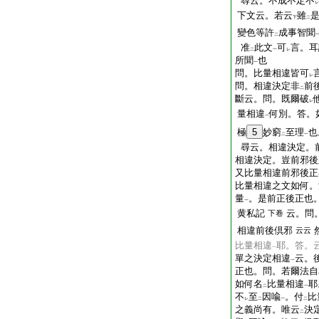
尋云。不成不定不
レ
下文云。若云
雖
下
二
變色等許
成事智聞
二
准
此文
可
言。耳
二
一
レ
所聞
也
一
問。比量相違皆可
レ
問。相違決定非
前
二
斷云。問。既爾破
レ
量相違
何別。答。
一
極
5
妙窮
至理
也
二
一
尋云。相違決定。
相違決定。豈前邪後
又比量相違前邪後正
比量相違之文如何。
量
。是前正後正也
一
黄私記
云。問
下卷
相違前後倶邪
云云
比量相違
耶。答。
一
單之決定相違
云。
一
正也。問。若爾法自
如何名
比量相違
耶
二
一
不
至
因喩
。付
比
レ
二
一
二
之義尚有。唯云
決
二