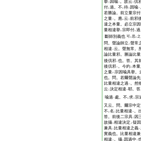
擧
因喩
。故云
倶
二
一
二
付
過。不
待
因喩
レ
レ
二
一
若勝論。前立量宗付
之量
。應
云
前邪
一
レ
二
違之本量。必立宗因
量相違擧
宗即付
過
レ
レ
斷師別義也
可
思
之
レ
レ
問。聲論師立
聲常
二
相違
云。聲無常。
一
論比量邪。勝論比量
後倶邪
也。答。其
一
後倶邪
。今約
本量
一
二
之量
宗因喩具擧。
ハ
也。問。若爾聲論先
比量相違之過
。然
一
云
決定相違
耶。答
二
一
喩過
處。不
求
宗
一
レ
二
又云。問。爾宗中定
不
名
比量相違
。
レ
二
一
答。前後二宗具
因
二
故攝
相違決定
疑因
ノ
二
兼具
比量相違之義
二
一
實義也。比量相違兼
相違
。攝
因過中
一
二
一