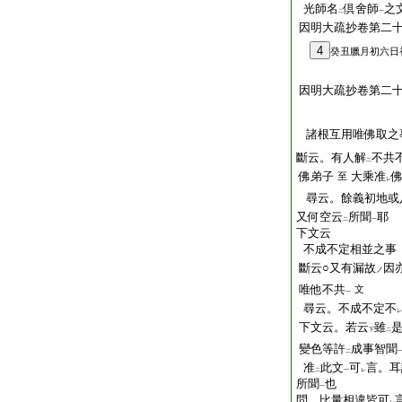
光師名
倶舍師
之
二
一
因明大疏抄卷第二
4
癸丑臘月初六日
因明大疏抄卷第二十
諸根互用唯佛取之
斷云。有人解
不共
二
佛弟子
大乘准
至
レ
尋云。餘義初地或
又何空云
所聞
耶
二
一
下文云
不成不定相並之事
斷云○又有漏故
因
ノ
唯他不共
文
一
尋云。不成不定不
レ
下文云。若云
雖
下
二
變色等許
成事智聞
二
准
此文
可
言。耳
二
一
レ
所聞
也
一
問。比量相違皆可