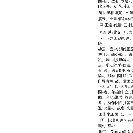
因
訖。故名
宗過
一
二
一
此互許。互望
其因
二
一
知比量相違寛。相
纂云。比量相違○有
正違
此量
云
比
至
二
一
二
以
此文
可
言
私案
二
一
レ
不
正之因
雖
違
ニ
レ
レ
歟
抄云。言
今謂此難
二
法師斥
軌公義
。説
二
一
説。離
因扶助等
。
二
一
云。眼法師斥
他義
二
一
有
過。過者即因有
レ
二
喩
。即有
因扶助取
一
二
向異喩轉
故。量因
一
正因
耶。以
因犯
一
二
レ
因
者。如
論中立
一
三
二
因。今立
瓶常
故違
二
一
者
。所作因自共皆
一
違
此量
。故名
比
二
一
二
無常宗正因
也
云云
一
問。比量相違可有
義可
有耶
レ
斷云。又有人解
決
二