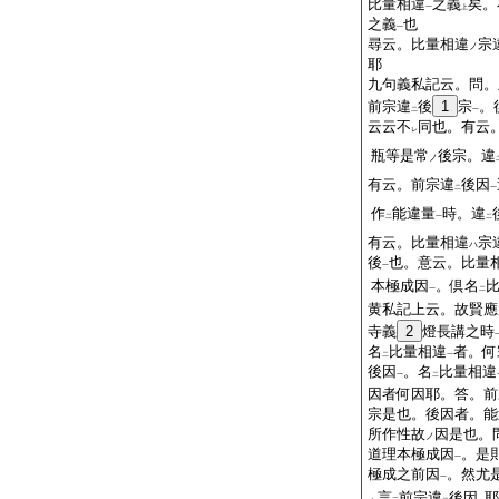
比量相違
之義
矣。
一
上
之義
也
一
尋云。比量相違
宗
ノ
耶
九句義私記云。問。
前宗違
後
1
宗
。
二
一
云云不
同也。有云
レ
瓶等是常
後宗。違
ノ
有云。前宗違
後因
二
一
作
能違量
時。違
二
一
二
有云。比量相違
宗
ハ
後
也。意云。比量
一
本極成因
。倶名
一
二
黄私記上云。故賢應
寺義
2
燈長講之時
名
比量相違
者。何
二
一
後因
。名
比量相違
一
二
因者何因耶。答。前
宗是也。後因者。能
所作性故
因是也。
ノ
道理本極成因
。是
一
極成之前因
。然尤
一
言
前宗違
後因
耶