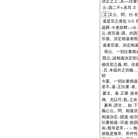
決定之上
其
比量
ニ
セル
云
因二不
具耳
文
二
2
又云。問。付
二
違是宗之過也
云云
疏釋
今更助釋
出
トテ
一
云
彼宗違
因。此因
二
レ
宗過。決定相違者因
違者宗過。決定相
尋云。一切比量相
既云
諸相違決定皆
二
後倶邪之義
耶。但
一
言
本疏外之別義
レ
二
一
耶
今案。一切比量相違
若不
違
正比量
者
レ
二
一
纂文。違
正量
故
二
一
傳。尤以可
翫
之矣
レ
レ
纂有
證文
。如
下
二
一
二
義心云。問。相違決
相違決定
因違
他宗
ハ
二
比量相違
宗違
他因
ハ
二
由
瓶等是常
無
トイフハ
三
彼瓶是無常。所作性