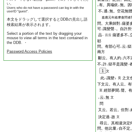
い。
有。異喩依
無。因
レ
レ
Users who do not have a password can log in with the
不
通
無。空花無
userID "guest".
レ
レ
嘉應元年維摩會問者
本文をドラッグして選択するとDDBの見出し語
問。大乘師對
薩婆
検索結果が表示されます。
二
可
識變聲
。自許所
二
一
Select a portion of the text by dragging your
品
薩婆多不
云云
一
レ
mouse to view all terms in the text contained in
耶
the DDB. ・
問。有部心可
云
獄
レ
二
Password Access Policies
兩方
斷云。有人約
六不
二
不
許
獄卒是識變
レ
二
一
1
文
此
識變
之文
見
ハ
ト
下文云。有人云。有
經部夢聞
聲。
至
レ
云
無
文
レ
レ
問
又云。若云。但對
二
決定過
故
文
一
尋云。其相違決定
問。他比量
自不定
ノ