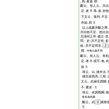
爲
眞過
耶
レ
二
一
斷云。有人云。共比
定
者
爲
違
於他
至
一
レ
二
下文云。復判
不定
二
亦如
前
文
レ
以上疏纂并斷之釋
共比他不定。他比自
尤淄州之所
盛立
也
二
一
問。於
共不定有
多
下
二
他
共不定而非
2
ノ
二
釋
付無云義不明
一
斷云。有人云。有犯
定
者
或可
無
此
至
一
レ
レ
故
文
尋云。以
後作法
二
一
縁生故因具
三相
二
一
又云。此縁生因闕
二
不
重述
文
二
一
尋云。此因既闕
後
二
卷首表紙裏
斷云。此
3
廣推
文