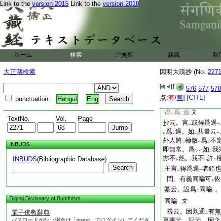
定
。皆爲
過者。
Link to the
version 2015
Link to the
version 2018
一
過。何云
不
成
自
レ
下
レ
二
相義
云
爾。意宗因
一
レ
定不
成
過言也。今
レ
レ
量。因共約
比量
。
二
一
成
自不定
。約
此
二
一
レ
ホーム
検索
ご挨拶
組織
利
量中共比量
問
云云
破
相違決定
云。宗
大正蔵検索
因明大疏抄 (No.
二
一
227
明
。答。其約
一
一
二
576
577
578
問。共比量他不定
点:
有
/
無
]
[CITE]
punctuation
Hangul
Eng
纂云。又云。共量
得
爲
過
文
レ
レ
TextNo.
Vol.
Page
抄云。言
或得爲過
二
一
爲
過。如
共量云
レ
レ
二
一
外人將
極微
爲
不
二
一
二
INBUDS
即無常。爲
如
我
シハ
二
亦不
然。我不
許
INBUDS
(Bibliographic Database)
レ
レ
二
Search
主言
得爲過
者錯
二
一
問。有義同喩可
依
レ
纂云。設爲
同喩
二
一
Digital Dictionary of Buddhism
同喩
文
一
尋云。因既通
有無
電子佛教辭典
二
裏書云。記云。因之
パスワードがない場合は「guest」でログインしてくださ