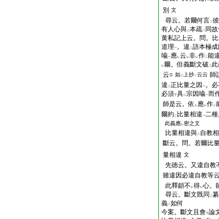
別
文
尋云。若爾何言
彼
二
有人心與
本疏
同故
二
一
黄私記上云。問。比
道理
。違
語本極成
一
二
喩
應
云
非
作
能
一
レ
レ
レ
二
爾。但義斷文破
此
レ
二
云○
師
如
上抄
云云
二
一
違
正比量之因
。必
二
一
必須
具
宗因喩
而
下
二
一
師是云。依
應
作
レ
レ
二
爾約
比量相違
二種
二
一
此義應
密之文
レ
比量相違與
自教相
二
斷云。問。若爾比
量相違
文
先徳云。又違自教
雖違因必違自教等
此釋頗不
得
心。
レ
レ
尋云。斷文既同
纂
二
義
如何
一
今案。斷文且會
論
下