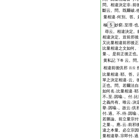
レ
問。相違決定非
前
二
斷云。問。既爾破
レ
量相違
何別。答。
一
極
5
妙窮
至理
也
二
一
尋云。相違決定。
相違決定。豈前邪後
又比量相違前邪後正
比量相違之文如何。
量
。是前正後正也
一
黄私記
云。問
下卷
相違前後倶邪
云云
比量相違
耶。答。
一
單之決定相違
云。
一
正也。問。若爾法自
如何名
比量相違
耶
二
一
不
至
因喩
。付
比
レ
二
一
二
之義尚有。唯云
決
二
擧
因喩
。故云
倶
二
一
二
付
過。不
待
因喩
レ
レ
二
一
若勝論。前立量宗付
之量
。應
云
前邪
一
レ
二
違之本量。必立宗因
量相違擧
宗即付
過
レ
レ