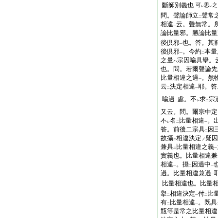
斷師別義也
可
思
之
レ
レ
問。聲論師立
聲常
二
相違
云。聲無常。
一
論比量邪。勝論比量
後倶邪
也。答。其
一
後倶邪
。今約
本量
一
二
之量
宗因喩具擧。
ハ
也。問。若爾聲論先
比量相違之過
。然
一
云
決定相違
耶。答
二
一
喩過
處。不
求
宗
一
レ
二
又云。問。爾宗中定
不
名
比量相違
。
レ
二
一
答。前後二宗具
因
二
故攝
相違決定
疑因
ノ
二
兼具
比量相違之義
二
一
實義也。比量相違兼
相違
。攝
因過中
一
二
一
過。比量相違兼過
一
比量相違也。比量
擧
相違決定
付
比
二
一
二
有
比量相違
。既具
二
一
瓶等是常之比量相違