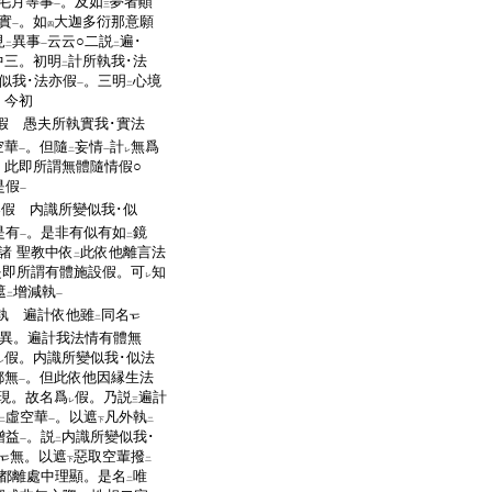
毛月等事
。及如
夢者顚
一
三
實
。如
大迦多衍那意願
一
四
見
異事
云云○二説
遍･
二
一
二
中三。初明
計所執我･法
二
似我･法亦假
。三明
心境
一
二
。今初
假 愚夫所執實我･實法
空華
。但隨
妄情
計
無爲
一
二
一
レ
。此即所謂無體隨情假○
是假
一
假 内識所變似我･似
レ
是有
。是非有似有如
鏡
一
二
諸 聖教中依
此依他離言法
二
是即所謂有體施設假。可
知
レ
遮
增減執
二
一
執 遍計依他雖
同名
二
異。遍計我法情有體無
假。内識所變似我･似法
レ
都無
。但此依他因縁生法
一
現。故名爲
假。乃説
遍計
レ
三
虛空華
。以遮
凡外執
二
一
下
二
增益
。説
内識所變似我･
一
二
無。以遮
惡取空輩撥
下
二
都離處中理顯。是名
唯
二