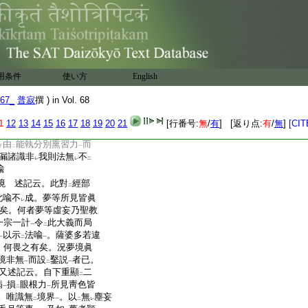
法喩
明
依他及計所執
。
一
二
一
增減執
。三依
二諦
攝
彼
一
二
一
二
法。後喩。今初
法 若護法･難陀等解
於第六･第七二識
。若安
二
一
護法
。法執除
第七
餘七
一
二
一
用条件
使い方
English
法分別熏習因縁力故
法。此似我法雖
在
内識
レ
二
一
67_
普寂
撰 ) in Vol. 68
他
。諸有情類縁
此執爲
一
レ
二
計所執
。寂曰。述記･演祕
1
12
13
14
15
16
17
18
19
20
21
[行番号:
無
/
有
] [返り点:
有
/
無
]
[CIT
一
生
云云。此釋恐不
允當。
一
二
由
能執分別熏習力
而
下
二
一
漏諸識非
我則法無
不
レ
レ
二
喩
境 述記云。此對
經部
二
此喩不
成。夢等所見皆眞
レ
矣。何者夢等虛妄乃聖教
一宗一計
令
此大義而局
一
二
以示
法喩
。薩婆多若違
一
二
一
。何畏之有矣。況夢境眞
境非無
而設
鑿説
者已。
一
二
一
又述記云。自下重顯
二
二
病
損
眼根力
所見靑色皆
一
二
一
。唯識無
境界
。以
無
塵妄
二
一
二
レ