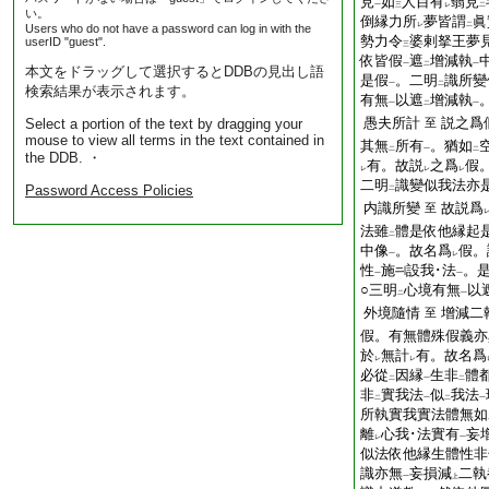
見
如
人目有
翳見
一
三
レ
二
い。
倒縁力所
夢皆謂

レ
二
Users who do not have a password can log in with the
勢力令
婆剌拏王夢
userID "guest".
三
依皆假
遮
增減執
一
二
一
本文をドラッグして選択するとDDBの見出し語
是假
。二明
識所變
一
二
検索結果が表示されます。
有無
以遮
增減執
一
二
一
愚夫所計
説之爲
Select a portion of the text by dragging your
至
mouse to view all terms in the text contained in
其無
所有
。猶如
二
一
二
the DDB. ・
有。故説
之爲
假
レ
レ
レ
二明
識變似我法亦
Password Access Policies
二
内識所變
故説爲
至
法雖
體是依他縁起
二
中像
。故名爲
假。
一
レ
性
施
設我･法
。
一
一
○三明
心境有無
以
二
一
外境隨情
增減二
至
假。有無體殊假義亦
於
無計
有。故名爲
レ
レ
必從
因縁
生非
體
二
一
二
非
實我法
似
我法
二
一
二
一
所執實我實法體無如
離
心我･法實有
妄
レ
一
似法依他縁生體性非
識亦無
妄損減
二執
一
上