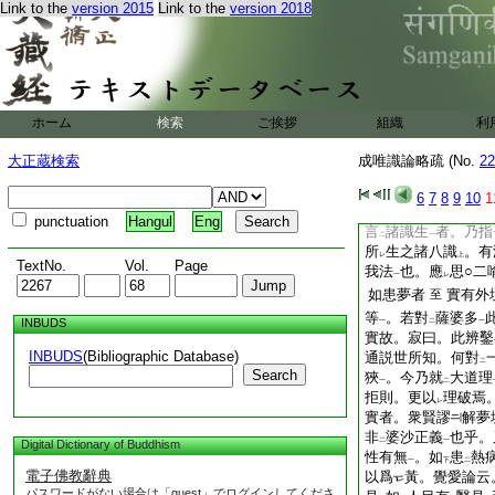
廣分別中三。一以
Link to the
version 2015
Link to the
version 2018
二
二明
遍･依皆假
遮
二
一
二
二假
。初中二。初
一
我法分別
實我實
至
則。我法分別熏習在
慧解則。我執同
於
二
ホーム
検索
ご挨拶
組織
利
識皆有。無始時來我
諸識生時。似
我似
レ
レ
大正蔵検索
成唯識論略疏 (No.
22
似
外境現。是名
依
二
二
實我實法
。是名
遍
6
7
8
9
10
1
一
二
於
能執識
釋
諸識
二
一
二
punctuation
Hangul
Eng
言
諸識生
者。乃指
二
一
所
生之諸八識
。有
レ
上
TextNo.
Vol.
Page
我法
也。應
思○二
一
レ
如患夢者
實有外
至
等
。若對
薩婆多
INBUDS
一
二
一
實故。寂曰。此辨鑿
INBUDS
(Bibliographic Database)
通説世所知。何對
二
Search
狹
。今乃就
大道理
一
二
拒則。更以
理破焉
レ
實者。衆賢謬
解夢
非
婆沙正義
也乎。
二
一
Digital Dictionary of Buddhism
性有無
。如
患
熱
一
下
二
電子佛教辭典
以爲
黃。覺愛論云
パスワードがない場合は「guest」でログインしてくださ