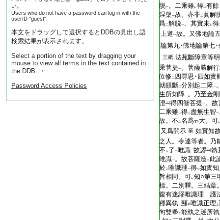
脱
。二乘雖
得
有餘
い。
一
レ
二
Users who do not have a password can log in with the
涅槃
故。亦非
眞解
一
二
userID "guest".
爲
解脱
。其實未
得
二
一
レ
本文をドラッグして選択するとDDBの見出し語
上道
故。又佛地論
一
検索結果が表示されます。
論第九･佛地論第七
Select a portion of the text by dragging your
法苑斷障章等明
三紙
mouse to view all terms in the text contained in
乘菩提
。菩薩勝解行
the DDB. ・
一
位修
四尋思･四如實
二
就頓斷
分別起二障
Password Access Policies
二
一
生所知障
。乃至金剛
一
證
得四智菩提
。故
一
二乘雖
得
盡無生智
レ
二
一
故。不
名爲
大。可
二
又爲開示
如實知
至
之人。令達等者。乃
不
了
唯識
故謬
執
レ
二
一
唯識
。故菩薩造
此
一
二
於
唯識理
得
如實知
二
一
中
旨相同。可
知○第三
レ
標。二別釋。三結章
復有迷謬唯識理 護
種異執
顯
唯識正理
一
中
上
句雙擧
能執之迷所執
二