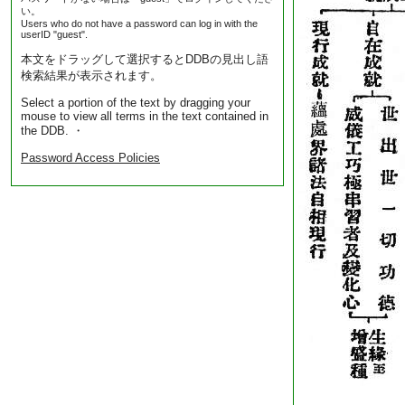
い。
Users who do not have a password can log in with the
userID "guest".
本文をドラッグして選択するとDDBの見出し語
検索結果が表示されます。
Select a portion of the text by dragging your
mouse to view all terms in the text contained in
the DDB. ・
Password Access Policies