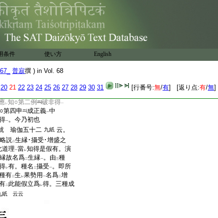
又具下以
具
得者應
三
三
レ
二
六若待下難意可
知。此一
レ
二
之意
。俱舍論第四
九紙
一
之旨粗同
此意
。可
尋○
一
二
一
レ
用 此破
正理救
。正理
用条件
使い方
English
二
一
不失因
。破意謂所得法不
一
67_
普寂
撰 ) in Vol. 68
得
不
可
別有
實有得
爲
一
レ
下
二
一
中
於
一切色心隨
屬於己
20
21
22
23
24
25
26
27
28
29
30
31
[行番号:
無
/
有
] [返り点:
有
/
無
]
三
一
身非情上亦有
自在隨屬
二
應
知○第二例
破非得
レ
一
○第四申
成正義
中
一
得
。今乃初也
一
就 瑜伽五十二
云。
九紙
若略説
生縁･攝受･增盛之
二
此道理
當
知得是假有。演
一
レ
縁故名爲
生縁
。由
種
二
一
三
得
有。種名
攝受
。即所
レ
二
一
種有
生
果勢用
名爲
增
二
レ
一
二
有
此能假立爲
得。三種成
二
レ
九紙 云云