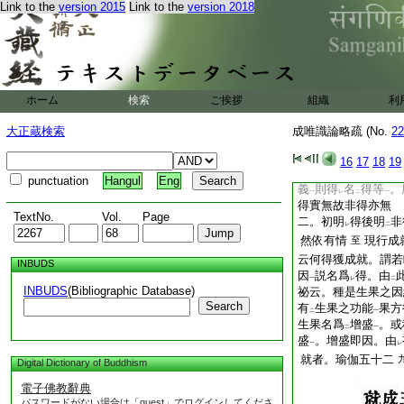
以
生相無用
難。五
Link to the
version 2015
Link to the
version 2018
二
一
性法一時頓現
難。
一
段難全依
瑜伽五十
二
經部難
有部
十四紙
二
二難
不失因
二
一
若得於法
俱爲無
ホーム
検索
ご挨拶
組織
至
利
十二
以
得爲
三紙
レ
二
大正蔵検索
成唯識論略疏 (No.
22
離
有情
應
假
立
レ
二
一
レ
不失因
也。大乘則
16
17
18
19
上
假立爲
得故。設他
レ
punctuation
Hangul
Eng
義
則得
名
得等
。
一
レ
二
一
得實無故非得亦無 
TextNo.
Vol.
Page
二。初明
得後明
非
レ
二
然依有情
現行
至
云何得獲成就。謂
INBUDS
因
説名爲
得。由
一
レ
二
INBUDS
(Bibliographic Database)
祕云。種是生果之因
Search
有
生果之功能
果方
二
一
生果名爲
增盛
。或
二
一
盛
。增盛即因。由
一
レ
就者。瑜伽五十二
Digital Dictionary of Buddhism
電子佛教辭典
パスワードがない場合は「guest」でログインしてくださ