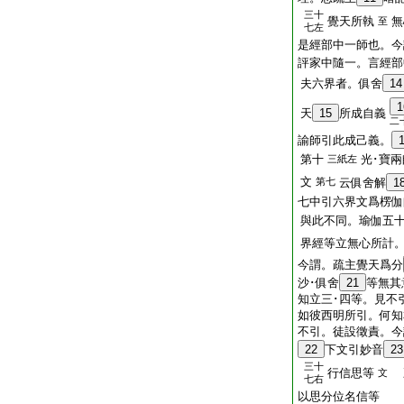
三十
覺天所執
無
至
七左
是經部中一師也。今
評家中隨一。言經部
夫六界者。俱舍
14
1
天
15
所成自義
二
諭師引此成己義。
第十
光･寶
三紙左
文
第七
云俱舍解
1
七中引六界文爲楞伽
與此不同。瑜伽五
界經等立無心所計
今謂。疏主覺天爲分
沙･俱舍
21
等無其
知立三･四等。見不
如彼西明所引。何知
不引。徒設徵責。今
22
下文引妙音
23
三十
行信思等
文
七右
以思分位名信等