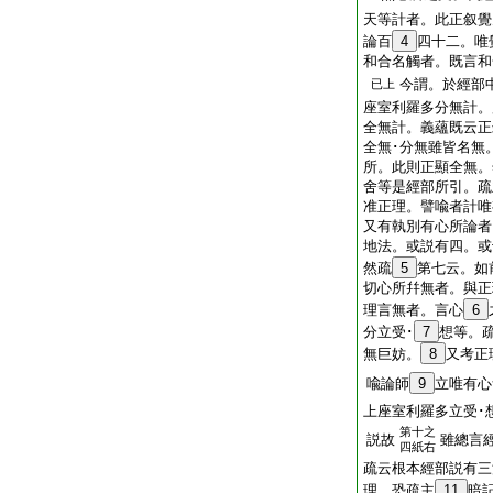
天等計者。此正叙覺
論百
4
四十二。唯
和合名觸者。既言和
今謂。於經部
已上
座室利羅多分無計。
全無計。義蘊既云正
全無･分無雖皆名無
所。此則正顯全無。
舍等是經部所引。疏
准正理。譬喩者計唯
又有執別有心所論者
地法。或説有四。或
然疏
5
第七云。如
切心所幷無者。與正
理言無者。言心
6
分立受･
7
想等。
無巨妨。
8
又考正
喩論師
9
立唯有心
上座室利羅多立受･
第十之
説故
雖總言
四紙右
疏云根本經部説有三
理。恐疏主
11
暗