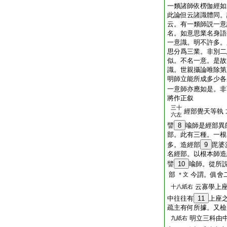
一類諸師依楞伽經如
此論但云諸識體同。
云。有一類師説一意
名。如意思業名身語
一意識。明不許多。
思分爲三業。非別二
似。不名一意。是故
識。世親攝論唯除第
明師立能所成多少各
一意師亦應如是。非
將作正叙
三十
經部覺天等執
六左
譬
8
喩師是經部異
部。此有三種。一根
多。造經部
9
毘婆
名經部。以根本師造
譬
10
喩師。從所
部
今謂。俱舍
＊文
云寡學上
十八紙右
中往往有
11
上座
疏主有何所據。又檢
明立三科由
九紙右