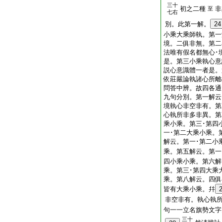
三十
初之二種
非
至
七右
別。此第一解。
24
小乘大乘師執。第一
境。二俱非無。第二
法唯有假名都無心･
是。第三小乘執心意
説心意識體一者是。
依莊嚴論執諸心所離
問答中辨。故四各通
九句分別。第一解云
境執心非空非有。第
心執所非多非異。第
乘小乘。第三･第四
一･第二大乘小乘。
解云。第一･第二小
乘。第五解云。第一
四小乘小乘。第六解
乘。第三･第四大乘
乘。第八解云。四俱
皆有大乘小乘。幷
非空非有。執心執
句一一立名旗勢文字
三十