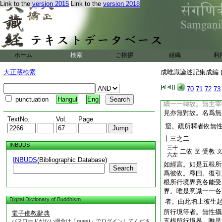
Link to the
version 2015
Link to the
version 2018
或説唯有三大地法。
十。或説十四故。唯
多種心心所別。如甘
受等別體可得
又
文
所家引此文以爲證。
ホーム
検索
ご挨拶
組織
利
三十
一依
行教
至
六左
大正蔵検索
成唯識論述記集成編 (
者。按瑜伽論五十
説遠行等。答。依意
70
71
72
73
故。遍縁一切所知境
punctuation
Hangul
Eng
續一一轉故。無主宰
見亦無對故。名爲無
TextNo.
Vol.
Page
窟。疏所釋者依無
十三之二
INBUDS
三十
二依
受教
至
六左
INBUDS
(Bibliographic Database)
如經言。如是五根所
Search
爲彼依。釋曰。復引
根所行境界意各能受
界。唯是意識一一各
Digital Dictionary of Buddhism
者。由此增上彼生
所行境等者。無性攝
電子佛教辭典
五根所行境界。唯是
パスワードがない場合は「guest」でログインしてくださ