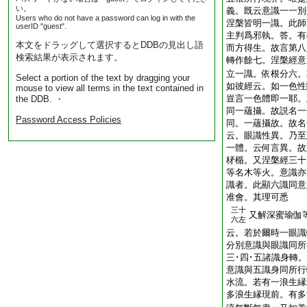
い。
義。既云意識一一別
Users who do not have a password can log in with the
涅槃皆明一識。此師
userID "guest".
主判爲邪執。答。有
本文をドラッグして選択するとDDBの見出し語
而方得生。故言第八
検索結果が表示されます。
轉作餘七。涅槃經意
立一識。依根分六。
Select a portion of the text by dragging your
如彼經云。如一色性
mouse to view all terms in the text contained in
豈言一色體即一耶。
the DDB. ・
同一蘊攝。故説名一
Password Access Policies
同。一蘊攝故。故名
云。眼識性異。乃至
一體。云何言異。故
柕楯。又涅槃經三十
等名木等火。意識亦
識者。此顯六識同意
准會。其理可悉
三十
又解深蜜瑜伽
六左
云。若於爾時一眼識
分別意識與眼識同所
三･四･五諸識身轉
意識與五識身同所行
水流。若有一浪生縁
多浪生縁現前。有多