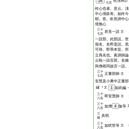
然淸辨計
28
七左
何心也者。意云。淸
中心境俱有。如何今
耶。答。依世諦中心
境無心
三十
邪見一説
文
七左
一説部。此部説。世
假名。名即是説。意
可得。即乖本旨。所
立爲名也。眞諦師論
云執一語言部。名雖
與僧祇同故言一説。
三十
正量部師
文
七左
安慧及小乘中正量部
縁
＊文
1
如此編
三十
即安慧師
文
八右
三十
如僧
4
伽等
八右
三
具明
紙
三十
如吠世等
文
八右