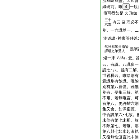
流無斷無盡。又如善
縁現前。唯
4
一鏡
盡可得如是
瑜伽
文
三十
有云
理必不
至
六左
別。一六識體一。二
測道證･神廓等幷以
然神廓師是攝論
義演
譯場之筆受人
燈一末
云。
八紙右
云。有説。八識多一
説七･八。雖有二解
世親釋云。唯除別有
意識別有餘識。唯除
別有第八自體。雖無
別有。要集三解。第
不爾。若無唯言。可
有第八。更許離六別
集又會。如深密經。
中合説第六･七故。
未信有第七末那。故
不除第七。若爾。那
第八與七如水起浪執
又復無性但言此中無