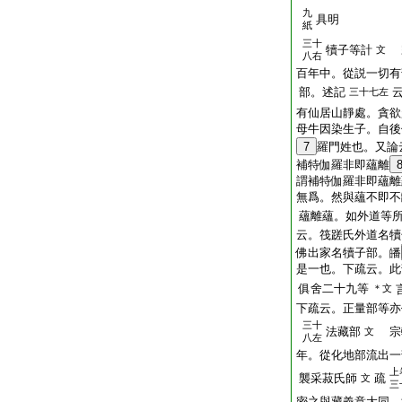
九
具明
紙
三十
犢子等計
文
八右
百年中。從説一切有
部。述記
三十七左
有仙居山靜處。貪欲
母牛因染生子。自後
7
羅門姓也。又論
補特伽羅非即蘊離
謂補特伽羅非即蘊離
無爲。然與蘊不即不
蘊離蘊。如外道等
云。筏蹉氏外道名犢
佛出家名犢子部。皤
是一也。下疏云。此
俱舍二十九等
＊文
下疏云。正量部等亦
三十
法藏部
宗
文
八左
年。從化地部流出一
上
襲采菽氏師
疏
文
三
密之與藏義意大同。