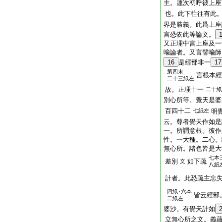
主。連次初呼彼上座
也。此下往往有此
界是勝義。此爲上座
言恐依此等論文。
又正理中言上座及一
喩論者。又言譬喩師
16
是經部非一
17
第四末
言根本經
二十三紙左
故。正理十一
二十紙
別心所等。覺天是婆
百四十二
七紙左
明
云。尊者覺天作如是
一。所謂意根。彼作
性。一大種。二心。
無心所。諸色皆是大
七本
差別
如下疏
文
八紙
計者。此恐疏主忘
四紙･六本
皆云經部
二紙左
婆沙。有覺天計如
立無心所之文。義