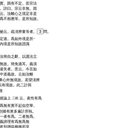
實。因有不定。若宗法
。詳曰。宗云非無。因
云。汝離心之境定非是
爲不相應等。是所知故。
祕云。疏淸辨量等者。
3
問。
定過。爲如外境是所･
內境是所知故證識
汝簡自之辭。以護法立
無故。簡免過耳。義演
違失者。意云。今言如
中道義故。云如汝離
乘心外無境故。若望淸辨
以有境故。此二計與
難
彼論上
云。眞性有爲
二紙
爲無有實不起似空華。
別雖有衆多遍計所執。
一者有爲。二者無爲。
義諦理有爲無爲無
差別增益種種邪見