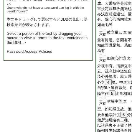
成。大乘瓶等是境非
い。
Users who do not have a password can log in with the
言決定非無故無過也
userID "guest".
亦決定相違過也。量
本文をドラッグして選択するとDDBの見出し語
有。除心心所內境無
検索結果が表示されます。
如龜毛等
三十
彼立量云
文
演
Select a portion of the text by dragging your
六右
mouse to view all terms in the text contained in
量有何過。答因有不
the DDB. ・
知故證識是無。爲如
爲有
Password Access Policies
三十
如汝心外境
文
六右
外境非有。淸辨立非
云。疏今就中道無自
汝心外境者。就大乘
心之
4
境。中道大
自宗即･違自宗失。
論主作
5
比量相違
三十
掌珍中等
文
六右
空。如幻縁生故。無
於自他宗計度
6
分
然所知境略有二種。
以諸愚夫不正覺了勝
顚倒性妄執諸法自性