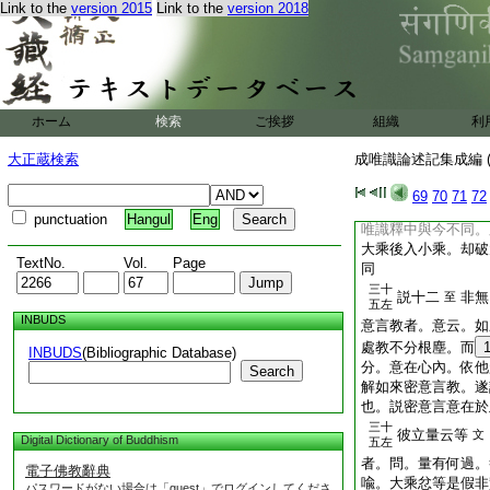
Link to the
version 2015
Link to the
version 2018
意爲如斯二轉依果。
有所執轉。迷唯識故
空證圓成實。十
13
迷唯識故聖道無。令
唯識理如實知故。以
理配釋
ホーム
検索
ご挨拶
組織
利
三十
先小乘學
＊文
五右
大正蔵検索
成唯識論述記集成編 (
以下言造十地疏故
三十
69
70
71
72
徳光論師
文
五右
punctuation
Hangul
Eng
唯識釋中與今不同。
大乘後入小乘。却破
TextNo.
Vol.
Page
同
三十
説十二
非無
至
五左
INBUDS
意言教者。意云。如
處教不分根塵。而
INBUDS
(Bibliographic Database)
分。意在心內。依他
Search
解如來密意言教。遂
也。説密意言意在於
三十
彼立量云等
文
Digital Dictionary of Buddhism
五左
者。問。量有何過。
電子佛教辭典
喩。大乘忿等是假非
パスワードがない場合は「guest」でログインしてくださ