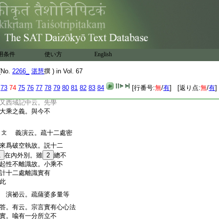
九遣斷證。謬執我法
不悟依他。令逹二
麁心。謬執我法麁重起。
逹二空證眞心。於
上諸釋隨其所應如
用条件
使い方
English
今謂。小字恐大字寫誤。
No.
2266_
湛慧
撰 ) in Vol. 67
73
74
75
76
77
78
79
80
81
82
83
84
[行番号:
無
/
有
] [返り点:
無
/
有
]
如上已述。義林章云。二十
又西域記中云。先學
大乘之義。與今不
義演云。疏十二處密
文
來爲破空執故。説十二
1
在內外別。雖
2
總不
起性不離識故。小乘不
計十二處離識實有
此
演祕云。疏薩婆多量等
答。有云。宗言實有心心法
實。喩有一分所立不