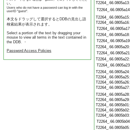
T2264_.66.0805a13
い。
Users who do not have a password can log in with the
T2264_.66.0805a14
userID "guest".
T2264_.66.0805a15
本文をドラッグして選択するとDDBの見出し語
T2264_.66.0805a16
検索結果が表示されます。
T2264_.66.0805a17
Select a portion of the text by dragging your
T2264_.66.0805a18
mouse to view all terms in the text contained in
T2264_.66.0805a19
the DDB. ・
T2264_.66.0805a20
Password Access Policies
T2264_.66.0805a21
T2264_.66.0805a22
T2264_.66.0805a23
T2264_.66.0805a24
T2264_.66.0805a25
T2264_.66.0805a26
T2264_.66.0805a27
T2264_.66.0805a28
T2264_.66.0805a29
T2264_.66.0805b01
T2264_.66.0805b02
T2264_.66.0805b03
T2264_.66.0805b04
T2264_.66.0805b05