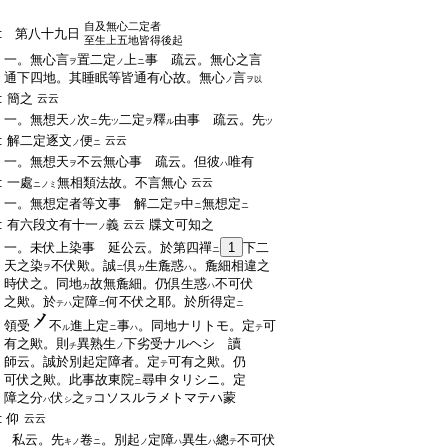
:
自及無心二定者
:
第八十九日
至生上五地皆得後起
:
一。無心言
置二定
上
事 疏云。無心之言
ヲ
ノ
ニ
:
通下四地。其睡眠等皆通有心故。無心
言
ノ
ヲ以
:
簡之
云云
:
一。無想天
次
先
二定
釋
由事 疏云。先
ノ
ニ
ツ
ヲ
ル
ツ
:
解二定逐文
便
云云
ノ
ニ
:
一。無想天
不云無心事 疏云。但彼
唯有
ヲ
ハ
:
一處
無相類法故。不言無心
云云
ニノミ
:
一。無想定者等文事 解二定
中
無想定
ヲ
ニ
ニ
:
有六段文有十一
義
牒文可知之
云云
ノ
:
一。未伏上染事 延公云。於第四禪
1
下二
ニ
:
天之染
不伏歟。誠
倶
生麁惑
。麁細相違之
ヲ
ニ
カ
ハ
:
時伏之。同地
故無麁細。仍倶生惑
不可伏
カ
ハ
:
之歟。於
定障
何不伏之耶。於所得定
テハ
ニ
ニ
:
領受
不
進上定
事
。同地ナリトモ。定
可
ル
ニ
ハ
テ
:
有之歟。則
異熟生
下劣受ナルヘシ 讀
チ
ノ
:
師云。誠於別起定障者。定
可有之歟。仍
テ
:
可伏之歟。此事故東院
尋申タリシニ。定
ニ
:
障之分
伏
之
コソスルラメトマテハ蒙
ハ
シ
ヲ
:
仰
云云
:
私云。先
卷
。別起
定障
異生
總
不可伏
キノ
ニ
ノ
ハ
ハ
テ