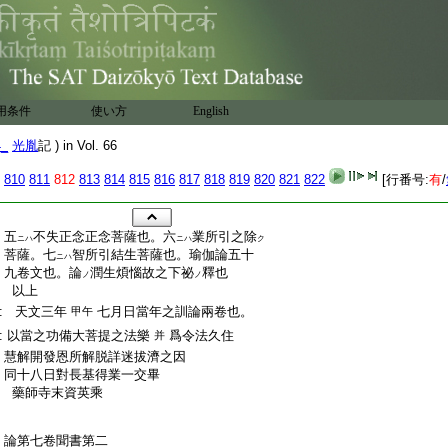
用条件
使い方
English
4_
光胤
記 ) in Vol. 66
810
811
812
813
814
815
816
817
818
819
820
821
822
[行番号:
有
/
:
五
不失正念正念菩薩也。六
業所引之除
ニハ
ニハ
ク
:
菩薩。七
智所引結生菩薩也。瑜伽論五十
ニハ
:
九卷文也。論
潤生煩惱故之下祕
釋也
ノ
ノ
:
以上
:
天文三年
七月日當年之訓論兩卷也。
甲午
:
以當之功備大菩提之法樂
爲令法久住
并
:
慧解開發恩所解脱詳迷拔濟之因
:
同十八日對長基得業一交畢
:
藥師寺末資英乘
:
:
:
論第七卷聞書第二