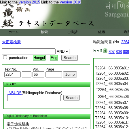
Link to the
version 2015
Link to the
version 2018
ホーム
検索
ご挨拶
組織
利
大正蔵検索
唯識論聞書 (No.
226
807
808
809
punctuation
Hangul
Eng
T2264_.66.0805a01
TextNo.
Vol.
Page
T2264_.66.0805a02
T2264_.66.0805a03
T2264_.66.0805a04
INBUDS
T2264_.66.0805a05
INBUDS
(Bibliographic Database)
T2264_.66.0805a06
Search
T2264_.66.0805a07
T2264_.66.0805a08
T2264_.66.0805a09
Digital Dictionary of Buddhism
T2264_.66.0805a10
T2264_.66.0805a11
電子佛教辭典
T2264_.66.0805a12
パスワードがない場合は「guest」でログインしてくださ