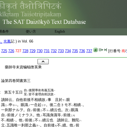
用条件
使い方
English
4_
光胤
記 ) in Vol. 66
725
726
727
728
729
730
731
732
733
734
735
736
737
[行番号:
有
/
:
藥師寺末資蝙蝠僧英乘
:
:
:
論第四卷聞書第三
:
自
後開導依有義五識
二
一
:
第五十五日
至
皆不違理由前説故
二
一
:
讀師云。自他前後不相續故
事 且於
眼
ノ
テ
二
:
識
申
。眼識
一念起
。後二念トモ不
相續
。
ニ
サハ
ノ
リテ
一
二
一
:
一刹那ナルヲ。自
前後
不
續云也。次
眼識
ノ
ニ
ト
ニ
レ
:
自
前後ノミナラス。他
耳識身識等
前後
ノ
ノ
ノ
ニモ
:
不
相續
。他
前後
不
續云也 讀師云。難陀
ノ
ニ
ト
ハ
二
一
レ
:
立
五識唯一刹那之義
。自前後
不
續。他
前
ヲ
モ
ノ
二
一
レ