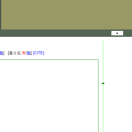
無
] [返り点:
有
/
無
]
[CITE]