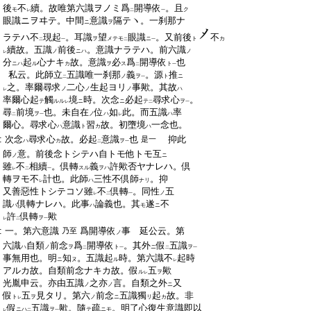
:
後
不
續。故唯第六識ヲノミ爲
開導依
。且
モ
ク
レ
二
一
:
眼識ニヲヰテ。中間
意識
隔
テヽ。一刹那ナ
ニ
ヲ
:
ラテハ不
現起
。耳識
望
眼識
。又前後
不
ヲ
メテモ
ニ
ト
カ
二
一
二
一
:
續故。五識
前後
。意識ナラテハ。前六識
ノ
ニハ
ノ
レ
:
分
起
心ナキ
故。意識
必
爲
開導依
也
ニハ
ル
カ
ヲ
ス
ト
二
一
:
私云。此師立
五識唯一刹那
義
。源
推
ノ
ヲ
ト
ニ
二
一
:
之。率爾尋求
二心
生起ヨリ
事歟。其故
ノ
ノ
ノ
ハ
レ
:
率爾心起
觸
境
時。次念
必起
尋求心
。
テ
ルル
ニ
ニ
テ
ヲ
レ
二
一
:
尋
前境
也。未自在
位
如
此。而五識
率
ヲ
ノ
ハ
ハ
二
一
レ
:
爾心。尋求心
意識
習
故。初墮境
一念也。
ハ
ト
カ
ハ
:
次念
尋求心
故。必起
意識
也
抑此
是一
ハ
カ
ヲ
二
一
:
師
意。前後念トシテハ自トモ他トモ互
ノ
ニ
:
雖
不
相續
。倶轉
義
許歟否ヤナレハ。倶
スル
ヲハ
レ
二
一
:
轉ヲモ不
計也。此師
三性不倶師
。抑
ハ
ナリ
レ
:
又善惡性トシテコソ雖
不
倶轉
。同性
五
ノ
レ
二
一
:
識
倶轉ナレハ。此事
論義也。其
遂
不
ハ
ハ
モ
ニ
:
許
倶轉
歟
ヲ
レ
二
一
:
一。第六意識
爲開導依
事 延公云。第
乃至
ノ
:
六識
自類
前念
爲
開導依
。其外
假
五識
ハ
ノ
ヲ
ト
ニ
ヲ
二
一
二
一
:
事無用也。明
知
。五識起
時。第六識不
起時
ニ
ヌ
ル
レ
:
アルカ故。自類前念ナキカ故。假
五
歟
ル
ヲ
レ
:
光胤申云。亦由五識
之亦
言。自類之外
又
ノ
ノ
ニ
:
假
五
見タリ。第六
前念
五識獨
起
故。非
ト
ヲ
ノ
ニ
リ
カ
レ
:
假
五識
歟。隨
疏
。明了心復生意識即以
ニハ
ヲ
テ
ニモ
レ
二
一