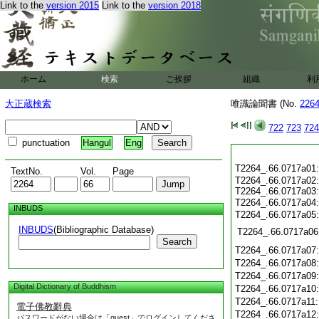
Link to the
version 2015
Link to the
version 2018
ホーム
検索
ご挨拶
組織
利
大正蔵検索
唯識論聞書 (No.
226
722
723
724
punctuation
Hangul
Eng
T2264_.66.0717a01
TextNo.
Vol.
Page
T2264_.66.0717a02
T2264_.66.0717a03
T2264_.66.0717a04
INBUDS
T2264_.66.0717a05
INBUDS
(Bibliographic Database)
T2264_.66.0717a06
Search
T2264_.66.0717a07
T2264_.66.0717a08
T2264_.66.0717a09
Digital Dictionary of Buddhism
T2264_.66.0717a10
T2264_.66.0717a11
電子佛教辭典
T2264_.66.0717a12
パスワードがない場合は「guest」でログインしてくださ