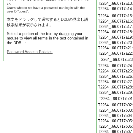
T2264_.66.0717a13
い。
Users who do not have a password can log in with the
T2264_.66.0717a14
userID "guest".
T2264_.66.0717a15
本文をドラッグして選択するとDDBの見出し語
T2264_.66.0717a16
検索結果が表示されます。
T2264_.66.0717a17
T2264_.66.0717a18
Select a portion of the text by dragging your
T2264_.66.0717a19
mouse to view all terms in the text contained in
T2264_.66.0717a20
the DDB. ・
T2264_.66.0717a21
Password Access Policies
T2264_.66.0717a22
T2264_.66.0717a23
T2264_.66.0717a24
T2264_.66.0717a25
T2264_.66.0717a26
T2264_.66.0717a27
T2264_.66.0717a28
T2264_.66.0717a29
T2264_.66.0717b01
T2264_.66.0717b02
T2264_.66.0717b03
T2264_.66.0717b04
T2264_.66.0717b05
T2264_.66.0717b06
T2264_.66.0717b07