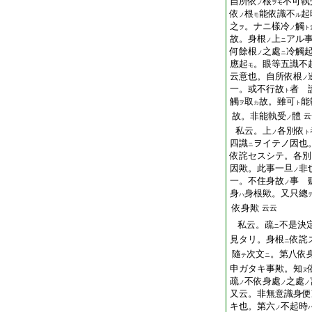
自所依
根
不可執
ノ
ヲモ
依
根
能依識不
起
ノ
モ
ル
之
。ナニ樣冷
觸
ヲ
ノ
ト
故。身根
上
アル
ノ
ニ
何餘根
之處
冷觸
ノ
ニ
應起
。眼等五識不
モ
云意也。自所依根
ノ
一。或不行故
者 
ト
觸
取
故。雖可
能
ヲ
カ
ト
故。非能執受
體
云
ノ
私云。上
各別依
ノ
ト
四識
ヲイテノ因也
ニ
依詫セスシテ。各別
因歟。此事一旦
非
ノ
一。不住身故
事 
ノ
身
身根歟。又只總
ハ
依身歟
云云
私云。疏
不是決
ニ
見タリ。身根
依詫
ニ
隨
次文
。第八依
テ
ニ
申ガタキ事歟。知
ヌ
疏
不依身處
之處
ノ
ノ
ノ
又云。非無意識身便
キ也。第六
不起時
ノ