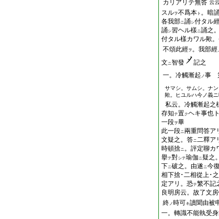
カリアリテ無答
云
スル
不爲本
。暗
ヲ
ト
各我部
誦
付タル
ニ
シ
誦
習ヘル樣
誦之
シ
ニ
付タル樣カワル歟。
不頌此經
。我部經
ヲ
文
智發
記之
ニ
一。冷觸漸起
事 
ノ
サマシ。サムシ。ナン
歟。ヒユルハ今ノ義ニ
私云。冷觸漸起之
存知
置
ヘキ事也
テ
ク
一段
畢
ヲ
此一段
兩重問答ア
ニ
文疑之。答
二釋ア
ニ
時頓捨
。評定聊カ
ニ
擧
對
瑜伽
疑之
テ
シテ
ニ
下
破之。由遂
今
ニ
ニ
相下捨･二相從上･
定アリ。恐
繁不記
テ
良明房云。故了文房
終
時可
讀
聞
由被
ノ
キ
一。轉識不能執受身