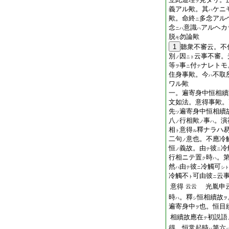
ヲ
義アル歟。其
ケニ
ハ
歟。命終
多念アル
ニ
念
意識
アルヘカ
ニハ
ハ
脱
勿論歟
モ
1
聽衆不審云。不
別
因
云事不審。
ノ
ニト
等
事
付
ナレトモ
ヲ
ニ
テ
住身事歟。今
不取
ハ
ワル歟
一。遍寄身中恒相續
文如法。意得事歟。
先
遍寄身中恒相續
ツ
八
行相歟
事
。演
ノ
ノ
ハ
相
意得
釋ナラハ
ト
ル
二句
意也。不應冷
ノ
恒
義故。由
彼
冷
ノ
テ
ニ
行相ニテ置
時
。
ク
ハ
然
由
彼
冷觸可
ハ
テ
ニ
シト
冷觸不
可由彼
云
ト
ニ
意得
光胤申
云云
時
。釋
恒相續故
ハ
シ
ヲ
遍寄身中
也。恒目
ヲ
相續故應在
初説語
テ
得。恒常起時
第六
ハ