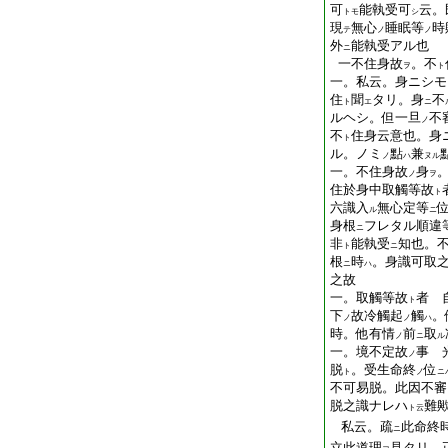
可
能執受可
云。
トモ
シ
現
無心
睡眠等
時
テ
ノ
ノ
外
能執受アル也
ニ
一不住身故
。不
ヲ
ト
一。私云。身ニシモ
住
聞
タリ。身
不
ト
エ
ニ
ルヘシ。但一旦
不
ノ
不
住身云意也。身
ト
ル。ノミ
點
兼
ノ
ハ
ヌル
一。不住身故
身
ノ
ヲ
住於身中取觸等故
ト
六識入
無心定等
ル
ニ
身根
フレタル順違
ニ
非
能執受
知也。
ト
ニ
根
時
。身識可取
ニ
ハ
之故
一。取觸等故
者 
ト
下
故冷觸起
觸
。
ノ
ノ
ハ
時。他有情
前
取
ノ
ニ
ル
一。境不定故
事 
ノ
脱
。受生命終
位
ト
ノ
ニ
不可易脱。此因不審
脱之識ナレハ
難
ト云
私云。疏
此命終
ニ
立此道理
見タリ。