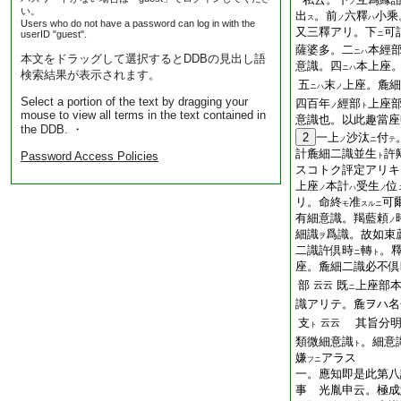
ノ
い。
出
。前
六釋
小乘
ス
ノ
ハ
Users who do not have a password can log in with the
又三釋アリ。下
可
userID "guest".
ニ
薩婆多。二
本經
ニハ
本文をドラッグして選択するとDDBの見出し語
意識。四
本上座
ニハ
検索結果が表示されます。
五
末
上座。麁細
ニハ
ノ
Select a portion of the text by dragging your
四百年
經部
上座
ノ
ト
mouse to view all terms in the text contained in
意識也。以此趣當座
the DDB. ・
2
一上
沙汰
付
ノ
ニ
テ
計麁細二識並生
許
Password Access Policies
ト
スコトク評定アリキ
上座
本計
受生
位
ノ
ハ
ノ
リ。命終
准
可
モ
スルニ
有細意識。
羯藍頼
ノ
細識
爲識。故如
束
ヲ
二識許倶時
轉
。
ニ
ト
座。麁細二識必不倶
部
既
上座部
云云
ニ
識アリテ。麁ヲハ名
支
其旨分明
云云
ト
類微細意識
。細意
ト
嫌
アラス
フニ
一。應知即是此第八
事 光胤申云。極成