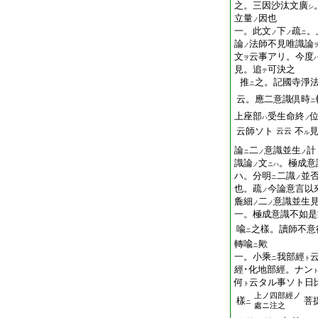
之。三因沙汰文廣
シ
立量
因也
ノ
一。此文
下
疏
。
ノ
ノ
ニ
論
法師不見唯識論
ノ
文
云事アリ。今度
ヲ
見。追
可決之
テ
推
之。記國寺淨
ニ
云。應二意識倶時
ニ
上座部
受生命終
ハ
ノ
云師ソト
不
云云
ル
論
二
意識並生
計
ニ
ノ
ノ
識論
文
。極成意
ノ
ニハ
ハ。分明
二識
並
ニ
ノ
也。疏
今論意言以
ノ
麁細
二
意識並生
ノ
ノ
一。極成意識不如是
喩
之樣。讀師不意
ニ
轉喩
歟
ニ
一。小乘
我部經
ニ
ト
經･化地部經。ナン
何
云タル事ソト日
ト
上ノ四部經ノ
樣
菩
ニ
處ニ注之