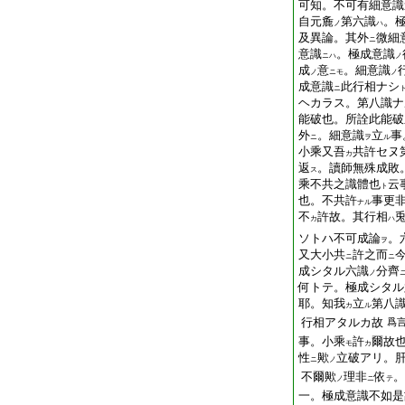
可知。不可有細意識
自元麁
第六識
。
ノ
ハ
及異論。其外
微細
ニ
意識
。極成意識
ニハ
ノ
成
意
。細意識
ノ
ニモ
ノ
成意識
此行相ナシ
ニ
ヘカラス。第八識ナ
能破也。所詮此能破
外
。細意識
立
事
ニ
ヲ
ル
小乘又吾
共許セヌ
カ
返
。讀師無殊成敗
ス
乘不共之識體也
云
ト
也。不共許
事更
ナル
不
許故。其行相
カ
ハ
ソトハ不可成論
。
ヲ
又大小共
許之而
ニ
ニ
成シタル六識
分齊
ノ
何
トテ。極成シタル
耶。知我
立
第八
カ
ル
行相アタルカ故
爲
事。小乘
許
爾故
モ
カ
性
歟
立破アリ。
ニ
ノ
不爾歟
理非
依
。
ノ
ニ
テ
一。極成意識不如是