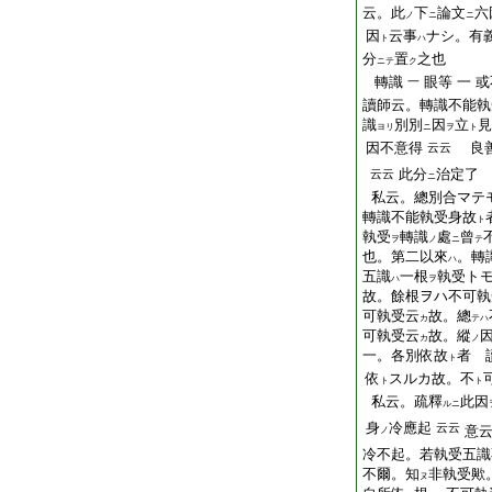
云。此
下
論文
六
ノ
ニ
ニ
因
云事
ナシ。有
ト
ハ
分
置
之也
ニテ
ク
轉識
眼等
一
或
一
讀師云。轉識不能執
識
別別
因
立
見
ヨリ
ニ
ヲ
ト
因不意得
良善
云云
此分
治定了
云云
ニ
私云。總別合マテ
轉識不能執受身故
ト
執受
轉識
處
曾
ヲ
ノ
ニ
テ
也。第二以來
。轉
ハ
五識
一根
執受ト
ハ
ヲ
故。餘根ヲハ不可執
可執受云
故。總
カ
テハ
可執受云
故。縱
カ
ノ
一。各別依故
者 
ト
依
スルカ故。不
ト
ト
私云。疏釋
此因
ルニ
身
冷應起
云云
意
ノ
冷不起。若執受五識
不爾。知
非執受歟
ヌ