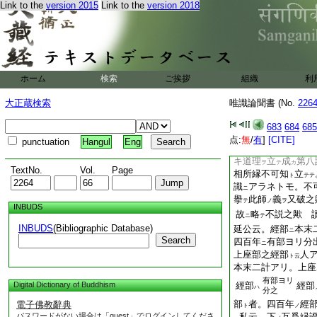
Link to the
version 2015
Link to the
version 2018
此師
細意識
立
ハ
ヲ
テテ
意識
此位
起
計
モ
ニ
ルト
ハ
本計
。此位
細意
モ
ニハ
可有差別。末計
必
ノ
斷
事也。細
意
スル
ノ
ハ
差異 光胤申云。細
ホーム
検索
ご挨拶
組織
利
分
間斷
申
同學抄
ハ
ト
ス
有差別歟 讀師云。
大正蔵検索
唯識論聞書 (No.
226
有差別歟 光胤申云
得并生
計
云事。
ト
ト
683
684
685
意識之樣
説
マテ
ヲ
ク
点:
無
/
有
]
[CITE]
punctuation
Hangul
Eng
不見。上
頻
此位
ニ
ニ
ニ
キ道理
立
成
第八
ヲ
テ
カ
TextNo.
Vol.
Page
相所縁不可知
立
ト
テテ
識
アラネトモ。不
ニ
擧
此師
義
又破之
テ
ノ
ヲ
INBUDS
故
略
不説之歟 
ニ
テ
INBUDS
(Bibliographic Database)
延公云。經部
本末
ニ
Search
四百年
有部ヨリ分
ニ
上座部之經部
人
ト云
本末二計アリ。上座
有部ヨリ
Digital Dictionary of Buddhism
經部
經部
ハ
分之
部
者。四百年
經
電子佛教辭典
ト
ノ
パスワードがない場合は「guest」でログインしてくださ
私云。下
互爲縁