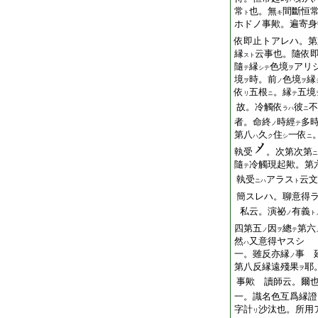
常
也。無
間斷恒
ト
キ
ホドノ事歟。遍寄身
依即止トアレハ。第
縁
云事也。隨依
スト
隨
縁
色境
アリ
テ
シテ
ヲ
境
時。
前
色境
縁
ヲ
ノ
ヲ
依
五根
。縁
五境
リ
ニ
テ
故。冷觸依
彼
不
ラハ
ニ
者。命終
時經
多
ノ
テ
第八
久
住
一依
ハ
ク
シ
ニ
執受
。次第次第
ニ
隨
冷觸現起歟。第
テ
執受
アラス
云文
ニハ
ト
簡スレハ。聊意得
私云。演祕
有義
ノ
ト
四第五
因
總
第六
ノ
ヲ
テ
然
又意得ヤスシ
ハ
一。雖反亦縁
事 
ノ
第八反縁遠殘果
耶
ヲ
事歟 讀師云。爾
一。識名色互爲縁證
字計
沙汰也。所用
リ