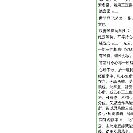
安名樂。若第三定樂
總言樂
云云
世間品已説
指三
文
文也
以善等持爲自性
文
此云等持。平等持心
强説心
光云。
云云
一切三性相應〇皆應
有等持。體性劣故
答謂能令心專一所
心所不散。於一境
經部宗中。唯心無所
在之。今論所載。受
義也。此師意。計受
心所。或云心王上假
邊。可有也。所謂心
分位。又思造作爲能
所。皆以思爲體云義
多心･所別體義。論
問何名靜慮
此問
文
云。由此定寂靜慧能
義。從用及思爲名。