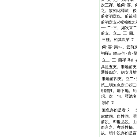
次三禪。離伺･喜。
之。故如此釋歟 後
前者初定也。前後相
前初定支
漸漸離之
ヲ
一･二･三。如次立
前支。立二･三･四
三種。如其次第
文
伺･喜･樂
。云前
ヲ
一
初禪
離
伺･喜･
ニ
ス
一
二
立二･三･四禪
爲言
具足五支。漸離前支
通於四定。約支具離
漸離前四支。立二･
第二明無色定〇頌曰
明體性。離下地。約
想。次一句。釋總名
別名
文
無色亦如是者
光
文
慮數同。自性同。謂
前説。即世品説。由
而言之。亦善性攝。
故。頌中説亦如是言