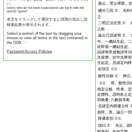
惠云。梵云禪那。
い。
Users who do not have a password can log in with the
總分三段
光科同
文
userID "guest".
之
本文をドラッグして選択するとDDBの見出し語
二明正法住世
此
文
検索結果が表示されます。
之歟
Select a portion of the text by dragging your
論云已説諸智
光
文
mouse to view all terms in the text contained in
中。一總結生起。二
the DDB. ・
此即第一總結生起。
Password Access Policies
説諸智所成無諍等功
次當辨。於中先辨所
生起定。且諸定内靜
起頌文
云云
餘性功徳
神云。
文
尋。餘性功徳
云云
指定云餘。性者。定
定體性。謂所依止定
四無量･八解脱等歟
且諸定内靜慮云何
如何。答。論云一切
靜慮差別
云云
頌曰
光云。就頌
文
顯差別。此中言樂。