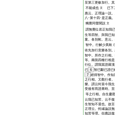
至第三更修加行。其
不能成也
已下二
文
惠云。正理論一説。
八･第十四･是正義
獨覺同聲聞説
文
謂無覺位若正知我
生等四智。與我已知
案。各別歟。意云。
智中。行解少異歟
依先加行意樂各別。
智中。所作之行相。
等。兩箇四種行相是
行位。謂我當證羅漢
已
6
智已斷已證已
7
經得智中。作知
之行相。又觀行者。
樂。謂云何當今我生
受後有而證果時。至
等之行相。自生慶
云我已知苦。云不復
生智知不退也。故言
正理云。何縁論説無
知苦等理。但應説復