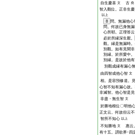
自生慶喜
古
文
堯
智入觀位。正非生慶
以上
8
問。無漏他心
問。何故已身無漏
心所耶。正理答云
必於所縁深生厭。
觀。縁是無漏時。
別觀。如有見聞非
別縁。於所愛中。
別縁。是故於他有
別觀成縁有漏心無
由四智成他心智
文
相。是容預修道。
心智不知有漏心故。
非滅智。他心智是見
非盡・無生智
文
於勝地根位〇明他
正文云。何故但云不
智所不知心
以上
不知勝地
惠云。
文
有十五。謂欲界･四