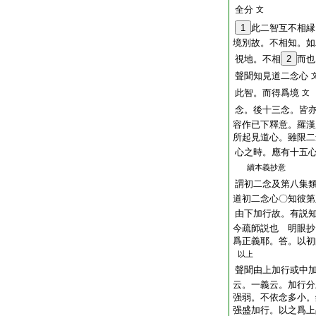
全分
文
1
此二智互不相縁
境別故。不相知。如
視地。不相
2
而也
聲聞知見道二念心
此智。而得爲境
文
念。後十三念。皆
容作已下釋意。羅漢
所起見道心。雖限二
心之時。應有十五
續本義抄意
謂初二念及第八集
道初二念心〇知彼第
由下加行故。有説
今疏師説也 明眼抄
爲正義耶。答。以初
以上
聲聞由上加行或中
云。一義云。加行分
强弱。不依念多小。
强盛加行。以之爲上