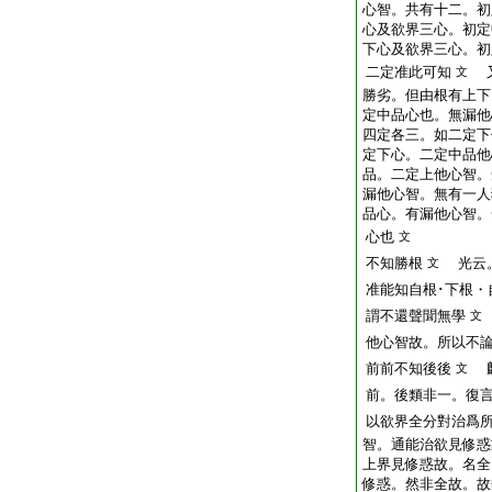
心智。共有十二。初
心及欲界三心。初定
下心及欲界三心。初
二定准此可知
又
文
勝劣。但由根有上下
定中品心也。無漏他
四定各三。如二定下
定下心。二定中品他
品。二定上他心智。
漏他心智。無有一人
品心。有漏他心智。
心也
文
不知勝根
光云。
文
准能知自根･下根・
謂不還聲聞無學
文
他心智故。所以不
前前不知後後
麟
文
前。後類非一。復
以欲界全分對治爲
智。通能治欲見修惑
上界見修惑故。名全
修惑。然非全故。故