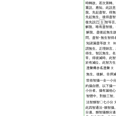
時轉故。若次第轉。
重説。應知。此説意
脫。先起盡智。得無
先起無生。後得盡智
復先説已
1
智等言
解脫。唯有盡智後。
解脫。盡後起無生
問。盡智･無生智得
知諸漏盡等故
文 如
謂無生。正理師言。
得生。智託無生。名
常。得彼滅時。此智
於有滅位。此智方生
𣵀槃得亦名𣵀槃
文
無生。後解。非擇
世俗智攝一全一小
約攝自體。以下攝一
小分者。攝有漏他心
智體中。對餘三智
法智類智〇七小分
此四智通法･類智攝
分邊。類智攝類分邊