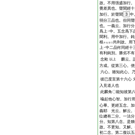
故。不用强盛加行。
覺差異也。聲聞經十
加行。於聲聞
3
中
弱分三品也。但同聲
也。一義云。加行分
爲上･中。五念爲下
聞利。用中加行。鈍
根
尚利故。用
ナルヨリ
上･中二品何同經十
有利鈍別。勝劣不有
念歟
麟云。謂
以上
方成。從第三心。便
六心。雖知此心。
彼已度至第十六心
入見道人也
此麟角〇能知彼第
喩起他心智。加行
心畢。更經五念。加
義耶 光云。解云。
位總有二分。一法分
分。知第八念。是類
故。不更知。又解。
初二念。第二復以五