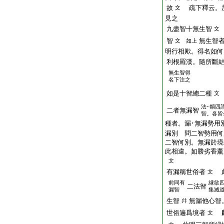
故
疏下釋云。
文
見之
九盡智十無生智
文
智
無生智
文 如上
明行相歟。得名如何
利根羅漢。隨所斷
無生智得
名下注之
如是十智總二種
文
法･類四
二者無漏智
智。各皆
種者。漏･無漏勢用
漏別 問二智勢用何
二智何別。無漏於境
此相違。如勝劣香薰
文
有漏稱世俗者
此
文
前同有
縁欲
二法智
漏智
集滅
生智
無漏他心智
幷
世俗遍爲境者
麟
文