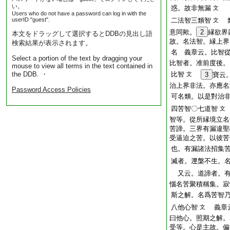
い。
惑。故非無漏
文
Users who do not have a password can log in with the
userID "guest".
二法智三類智
類
文
意同歟。
2
縁欲界
本文をドラッグして選択するとDDBの見出し語
故。名法智。縁上界
検索結果が表示されます。
名 義章云。比智
Select a portion of the text by dragging your
比智者。准前度後。
mouse to view all terms in the text contained in
the DDB. ・
比智
文
3
寶云
治上界非法。亦應名
Password Access Policies
可名類。以是對治非
四苦智〇七道智
文
智等。從所縁境立名
苦諦。三界有漏違聖
受逼迫之苦。以彼苦
也。有漏諸法招集
滅者。𣵀槃不生。
又云。道諦者。有
惱名苦聚積稱集。寂
斯之解。名爲苦智
八他心智
義章云
文
曰他心。照期之解。
受等。心是主故。偏