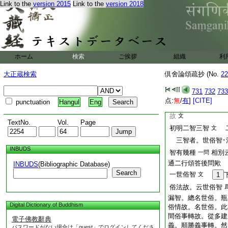
Link to the
version 2015
Link to the
version 2018
一有情於一切境無始
之。故有漏慧皆是
染一切有漏諸慧。
唯六亦是見性
文身
慧。所餘善慧。皆名
ホーム
検索
ご挨拶
組織
利
諸染慧中。唯五名
惠云。五識相應慧。
大正蔵検索
倶舍論頌疏抄 (No.
22
取意識相應慧
文
731
732
733
如上聖慧及有漏慧
点:
無
/
有
]
[CITE]
punctuation
Hangul
Eng
漏慧。於一切處皆得
故
文
TextNo.
Vol.
Page
初明二智三智
二
文
三智者。世俗智･
INBUDS
智有幾種
相別
一問
通二行頌答後問歟
INBUDS
(Bibliographic Database)
Search
一世俗智
文
1
俗法故。云世俗智
漏智。總名世俗。瓶
Digital Dictionary of Buddhism
俗情故。名世俗。此
間俗事轉故。從多建
電子佛教辭典
義。順勝義事轉。然
パスワードがない場合は「guest」でログインしてくださ