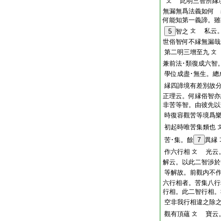
此明三智所縁
文
無漏無爲法義如何 
何能知第一義諦。雖
私云。
5
智之
文
世俗智何不縁無漏哉
第二明三增至九
文
兼前法･類復成六智
學位成盡･無生。總
縁四諦境有差別故
正理云。何縁俗智亦
非苦等智。由彼先以
時復容觀苦等境爲
初起時唯苦集類也
苦･集。餘
7
異縁
作六行相
光云。
文
解云。以此二智渉於
等解故。前觀内不
六行相者。苦集八行
行相。此二智行相。
空非我行相違之除
觀有頂蘊
寶云。
文