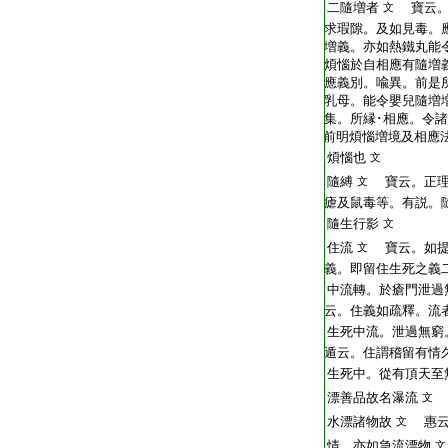
T2254_.64.0679c04:
二隨増者
寶云。
文
T2254_.64.0679c05:
求瑕隙。及如見毒。
T2254_.64.0679c06:
増義。亦如熱鐵丸能
T2254_.64.0679c07:
煩惱於自相應有隨増
T2254_.64.0679c08:
應義別。喩異。前是
T2254_.64.0679c09:
乳母。能令嬰兒隨増
T2254_.64.0679c10:
集。所縁･相應。令
T2254_.64.0679c11:
前明煩惱増境及相應
T2254_.64.0679c12:
煩惱也
文
T2254_.64.0679c13:
隨縛
寶云。正理
文
T2254_.64.0679c14:
瘧及鼠毒等。有説。
T2254_.64.0679c15:
隨生行影
文
T2254_.64.0679c16:
住流
寶云。如提
文
T2254_.64.0679c17:
義。即留住生死之義
T2254_.64.0679c18:
中流轉。於瘡門泄過
T2254_.64.0679c19:
云。住義如疏釋。流
T2254_.64.0679c20:
生死中流。泄過無窮
T2254_.64.0679c21:
遁云。住謂稽留有情
T2254_.64.0679c22:
生死中。從有頂天至
T2254_.64.0679c23:
漂善品故名瀑流
文
T2254_.64.0679c24:
水漂諸物故
惠云
文
T2254_.64.0679c25:
情。亦如急流漂物
文