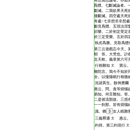
T2254_.64.0679b10:
有想無想論者。亦如
T2254_.64.0679b11:
爲體。七斷滅論者。
T2254_.64.0679b12:
斷滅。二我欲界天死
T2254_.64.0679b13:
後斷滅。四空處天死
T2254_.64.0679b14:
有處･七非想非非想
T2254_.64.0679b15:
斷見爲體。五現法涅
T2254_.64.0679b16:
郤樂。二於初定受定
T2254_.64.0679b17:
於三定受樂。五於四
T2254_.64.0679b18:
執劣爲勝。見取爲體
T2254_.64.0679b19:
第三云遊戲忘今天。
T2254_.64.0679b20:
耶 答。大梵也。計
T2254_.64.0679b21:
念天歟。義章第六可
T2254_.64.0679b22:
行相難知
寶云。
文
T2254_.64.0679b23:
難陀言。我今不知於
T2254_.64.0679b24:
全。以慢隨眠行相微
T2254_.64.0679b25:
況諸異生。餘例應爾
T2254_.64.0679b26:
惠云。問。貪等煩惱
T2254_.64.0679b27:
易知。何言難知。答
T2254_.64.0679b28:
二是彼流類故。三惑
T2254_.64.0679b29:
一一刹那。皆有煩惱
T2254_.64.0679c01:
識。猶
3
女人眠難
T2254_.64.0679c02:
三義釋通
惠云。
文
T2254_.64.0679c03:
約得。第三約現行
文