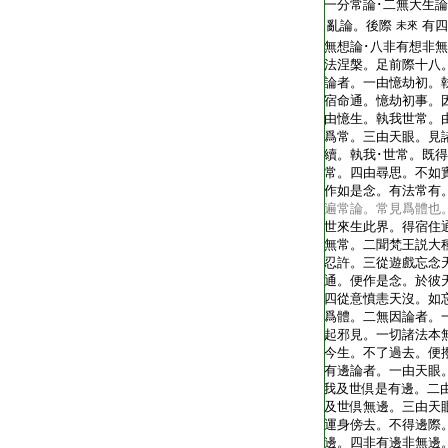
T2254_.64.0678c19:
一分常論･二無大生論
T2254_.64.0678c20:
亂論。後際
有四
未來
T2254_.64.0678c21:
無想論･八非有想非無
T2254_.64.0678c22:
法涅槃。足前際十八
T2254_.64.0678c23:
論者。一由憶劫初。
T2254_.64.0678c24:
宿命通。憶劫初事。
T2254_.64.0678c25:
由憶生。執我世常。
T2254_.64.0678c26:
爲常。三由天眼。見
T2254_.64.0678c27:
續。執我･世常。既
T2254_.64.0678c28:
常。四由尋思。不如
T2254_.64.0678c29:
作如是念。有法常有
T2254_.64.0679a01:
遍常論。常見爲體也
T2254_.64.0679a02:
世來生此界。得宿住
T2254_.64.0679a03:
無常。二聞梵王説大
T2254_.64.0679a04:
忍許。三從遊戲忘念
T2254_.64.0679a05:
通。便作是念。於彼
T2254_.64.0679a06:
四從意憤恚天沒。如
T2254_.64.0679a07:
爲體。二無因論者。
T2254_.64.0679a08:
起邪見。一切諸法本
T2254_.64.0679a09:
今生。不了過去。便
T2254_.64.0679a10:
有邊論者。一由天眼
T2254_.64.0679a11:
我及世倶是有邊。二
T2254_.64.0679a12:
及世倶無邊。三由天
T2254_.64.0679a13:
運身傍去。不得邊際
T2254_.64.0679a14:
邊。四非有邊非無邊