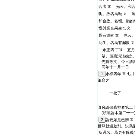
T2254_.64.0679c26:
合者
光云。和合
文
T2254_.64.0679c27:
軛。故名爲軛
遁
文
T2254_.64.0679c28:
和合故。名軛。猶如
T2254_.64.0679c29:
惱與業合果生也
文
T2254_.64.0680a01:
爲有漏依
惠云。
文
T2254_.64.0680a02:
此生。名爲有漏依
文
T2254_.64.0680a03:
永正四
五月
丁卯
T2254_.64.0680a04:
望。頌疏講談始之。
T2254_.64.0680a05:
光寶等文。今日清
T2254_.64.0680a06:
同年十一月十日
T2254_.64.0680a07:
七月
1
永祿四年
酉
T2254_.64.0680a08:
筆寫之
T2254_.64.0680a09:
花嚴礫
T2254_.64.0680a10:
一校了
T2254_.64.0680a11:
T2254_.64.0680a12:
T2254_.64.0680a13:
倶舍論頌疏抄卷第二
T2254_.64.0680a14:
(頌疏論本第二十
T2254_.64.0680a15:
2
論云如是已辨
文
T2254_.64.0680a16:
世尊就過差別。説爲漏
T2254_.64.0680a17:
所過名。爲更有餘義