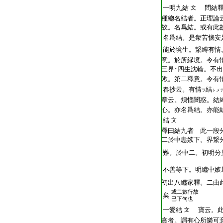
T2254_.64.0680a18:
一明九結
問結釋
文
T2254_.64.0680a19:
種總名結者。正理論
T2254_.64.0680a20:
故。名爲結。或有此
T2254_.64.0680a21:
名爲結。是衆苦惱安
T2254_.64.0680a22:
能於境生。繋縛有情
T2254_.64.0680a23:
意。於所縁境。令有
T2254_.64.0680a24:
三界･四生沈輪。不
T2254_.64.0680a25:
歟。第二釋意。令有
T2254_.64.0680a26:
春抄云。有情
結
ヲ
トメ
T2254_.64.0680a27:
章云。煩惱闇惑。結
T2254_.64.0680a28:
心。亦名爲結。亦能
T2254_.64.0680a29:
結
文
T2254_.64.0680b01:
釋曰結九者 此一段
T2254_.64.0680b02:
二於中恚嫉下。界繋
T2254_.64.0680b03:
難。於中二。初明分
T2254_.64.0680b04:
不善等下。明纒中嫉
T2254_.64.0680b05:
初出八纒家釋。二由
或二數行故
T2254_.64.0680b06:
矣
已下句也
T2254_.64.0680b07:
一愛結
寶云。此
文
T2254_.64.0680b08:
貪者。謂有心所樂可