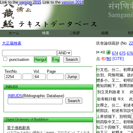
Link to the
version 2015
Link to the
version 2018
T2254_.64.0678b05:
無明諸有本
光云
文
T2254_.64.0678b06:
死根本故。十二支無
T2254_.64.0678b07:
明諸有本者。釋列立
T2254_.64.0678b08:
業故。名爲有本
文
T2254_.64.0678b09:
支中無明別者。此唯
ホーム
検索
ご挨拶
組織
利
T2254_.64.0678b10:
體與漏同故説亦然
文
大正蔵検索
倶舍論頌疏抄 (No.
22
T2254_.64.0678b11:
離合異。且體同故。
T2254_.64.0678b12:
體。此明瀑流及軛體
674
675
676
T2254_.64.0678b13:
十八隨眠爲體
文
点:
有
/
無
]
[CITE]
punctuation
Hangul
Eng
T2254_.64.0678b14:
謂前欲漏折出諸見
文
T2254_.64.0678b15:
行文也。分二。初釋
TextNo.
Vol.
Page
T2254_.64.0678b16:
合別。同無明漏。故
T2254_.64.0678b17:
體多小。又二。初明
T2254_.64.0678b18:
應知四軛下。類釋四
INBUDS
T2254_.64.0678b19:
別立見利故者
此
文
INBUDS
(Bibliographic Database)
T2254_.64.0678b20:
欲有軛幷癡
此
等文
Search
T2254_.64.0678b21:
次釋之。分二。初述
T2254_.64.0678b22:
經部説。初述有宗説
T2254_.64.0678b23:
上界煩惱下。別明我
Digital Dictionary of Buddhism
T2254_.64.0678b24:
明四取中又二。初明
T2254_.64.0678b25:
知三十四物下。明四
電子佛教辭典
T2254_.64.0678b26:
中又三。初釋名。二
パスワードがない場合は「guest」でログインしてくださ