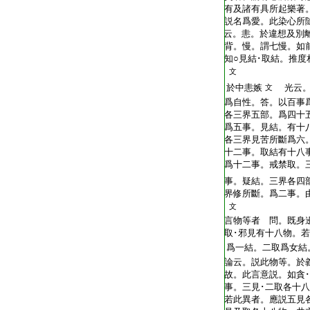
T2254_.64.0680b09:
有及諸有具所起樂著
T2254_.64.0680b10:
説名爲愛。此染心所
T2254_.64.0680b11:
云。恚。於違想及別
T2254_.64.0680b12:
背。慢。謂七慢。如
T2254_.64.0680b13:
知○見結･取結。推
T2254_.64.0680b14:
文
T2254_.64.0680b15:
於中恚嫉
光云。
文
T2254_.64.0680b16:
爲自性。答。以百事
T2254_.64.0680b17:
各三界五部。爲四十
T2254_.64.0680b18:
爲五事。見結。有十
T2254_.64.0680b19:
各三界見苦所斷爲六
T2254_.64.0680b20:
十二事。取結有十八
T2254_.64.0680b21:
爲十二事。戒禁取。
T2254_.64.0680b22:
事。疑結。三界各四
T2254_.64.0680b23:
界修所斷。爲二事。
T2254_.64.0680b24:
文
T2254_.64.0680b25:
言物等者 問。既身
T2254_.64.0680b26:
取･邪見有十八物。
T2254_.64.0680b27:
爲一結。二取爲女結
T2254_.64.0680b28:
論云。説此物等。於
T2254_.64.0680b29:
故。此言意説。如貪
T2254_.64.0680c01:
事。三見･二取各十
T2254_.64.0680c02:
若此異者。應説五見