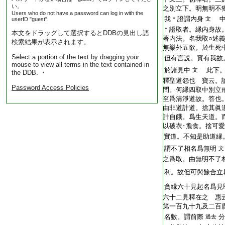
い。
T2254_.64.0678b27:
之別立下。明無明不
Users who do not have a password can log in with the
T2254_.64.0678b28:
我＊證謂内身
中
文
userID "guest".
T2254_.64.0678b29:
＊證取者。縁内身故
本文をドラッグして選択するとDDBの見出し語
T2254_.64.0678c01:
著内法。名我取○述
検索結果が表示されます。
T2254_.64.0678c02:
無樂外五欲。於生死
Select a portion of the text by dragging your
T2254_.64.0678c03:
但有言説。實有我故
mouse to view all terms in the text contained in
T2254_.64.0678c04:
於諸見中
此下。
文
the DDB. ・
T2254_.64.0678c05:
釋聖道怨也 寶云。
Password Access Policies
T2254_.64.0678c06:
問。何縁四取中別立
T2254_.64.0678c07:
至爲清淨道故。答也
T2254_.64.0678c08:
由非道計道。捨其眞
T2254_.64.0678c09:
計自餓。爲生天道。
T2254_.64.0678c10:
以破衣･麁食。捨可
T2254_.64.0678c11:
實道。不知是助道縁
T2254_.64.0678c12:
謂不了相名爲無明
文
T2254_.64.0678c13:
之爲取。由無明不了
T2254_.64.0678c14:
利。故但可與餘合立
T2254_.64.0678c15:
貪縁六十見起名爲見
T2254_.64.0678c16:
六十二見釋在之 惠
T2254_.64.0678c17:
第一百九十九及二百
T2254_.64.0678c18:
名數。謂前際
分
過去