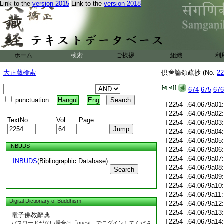
T2254_.64.0678c19
Link to the
version 2015
Link to the
version 2018
T2254_.64.0678c20
T2254_.64.0678c21
T2254_.64.0678c22
T2254_.64.0678c23
T2254_.64.0678c24
ホーム
検索
ご挨拶
組織
利
T2254_.64.0678c25
T2254_.64.0678c26
大正蔵検索
倶舍論頌疏抄 (No.
22
T2254_.64.0678c27
T2254_.64.0678c28
674
675
676
T2254_.64.0678c29
punctuation
Hangul
Eng
T2254_.64.0679a01
T2254_.64.0679a02
TextNo.
Vol.
Page
T2254_.64.0679a03
T2254_.64.0679a04
T2254_.64.0679a05
INBUDS
T2254_.64.0679a06
T2254_.64.0679a07
INBUDS
(Bibliographic Database)
T2254_.64.0679a08
Search
T2254_.64.0679a09
T2254_.64.0679a10
T2254_.64.0679a11
Digital Dictionary of Buddhism
T2254_.64.0679a12
T2254_.64.0679a13
電子佛教辭典
T2254_.64.0679a14
パスワードがない場合は「guest」でログインしてくださ