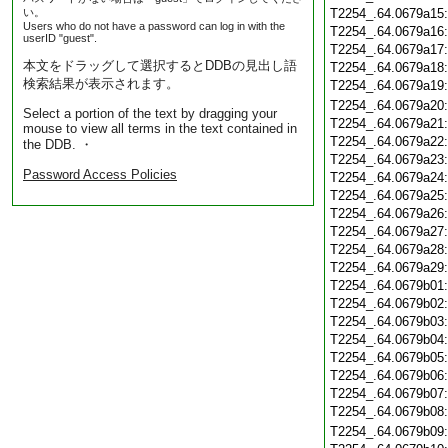
い。
T2254_.64.0679a15
Users who do not have a password can log in with the
T2254_.64.0679a16
userID "guest".
T2254_.64.0679a17
本文をドラッグして選択するとDDBの見出し語
T2254_.64.0679a18
検索結果が表示されます。
T2254_.64.0679a19
T2254_.64.0679a20
Select a portion of the text by dragging your
T2254_.64.0679a21
mouse to view all terms in the text contained in
T2254_.64.0679a22
the DDB. ・
T2254_.64.0679a23
Password Access Policies
T2254_.64.0679a24
T2254_.64.0679a25
T2254_.64.0679a26
T2254_.64.0679a27
T2254_.64.0679a28
T2254_.64.0679a29
T2254_.64.0679b01
T2254_.64.0679b02
T2254_.64.0679b03
T2254_.64.0679b04
T2254_.64.0679b05
T2254_.64.0679b06
T2254_.64.0679b07
T2254_.64.0679b08
T2254_.64.0679b09