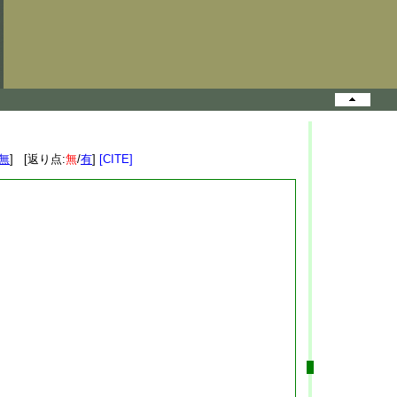
無
] [返り点:
無
/
有
]
[CITE]