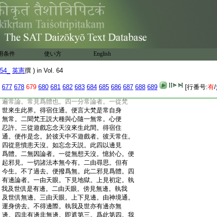
:
一分常論･二無大生論･四有邊論･四不死憍
:
亂論。後際
有四十四。謂十六有想論･八
未來
:
無想論･八非有想非無想論･七斷滅論･五現
:
法涅槃。足前際十八。成六十二見也。四遍常
:
論者。一由憶劫初。執我･世常。謂由彼外道得
:
宿命通。憶劫初事。因此起見。執我･世常。二
用条件
使い方
English
:
由憶生。執我世常。由彼得通。憶多生事。便執
:
爲常。三由天眼。見諸有情死此生彼諸蘊相
54_
英憲
撰 ) in Vol. 64
:
續。執我･世常。既得天眼見不斷故。便謂是
:
常。四由尋思。不如實知。執我世常。彼諸外道
677
678
679
680
681
682
683
684
685
686
687
688
689
[行番号:
有
/
:
作如是念。有法常有。無法常無便謂是常。四
:
遍常論。常見爲體也。四一分常論者。一從梵
:
世來生此界。得宿住通。便言大梵是常自身
:
無常。二聞梵王説大種與心隨一無常。心便
:
忍許。三從遊戲忘念天沒來生此間。得宿住
:
通。便作是念。於彼天中不遊戲者。彼天常住。
:
四從意憤恚天沒。如忘念天説。此四以邊見
:
爲體。二無因論者。一從無想天沒。憶於心。便
:
起邪見。一切諸法本無今有。二由尋思。但有
:
今生。不了過去。便撥爲無。此二邪見爲體。四
:
有邊論者。一由天眼。下見地獄。上見初定。執
:
我及世倶是有邊。二由天眼。傍見無邊。執我
:
及世倶無邊。三由天眼。上下見邊。由神境通。
:
運身傍去。不得邊際。執我及世亦有邊亦無
:
邊。四非有邊非無邊。即遮第三。爲此第四。我