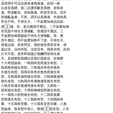
:
及世間不可定説爲有邊爲無邊。此四一師
:
以身見爲體。第二説通常斷見爲體。若執有
:
邊。即是斷見。若執無邊。即是常見也。四不
:
死矯亂論者。不死。謂天以長壽者。外道執爲
:
常住不死。不得生天。一不如實知佈忌語故。
:
便
1
矯。答。是法應證不應説。二不如實知佈
:
邪見故不得生天便矯亂。答應證不應説。三
:
不如實知佈愚癡故不得生天便矯亂。答。應
:
證不應説。四不如實知怖不了故。不得生天。
:
便返詰彼。若有問言。我於後世爲有非有。便
:
返詰言。汝何所欲。汝若言有。我意亦然。此四
:
計天不死。是常即彼復計善酬問答得生彼
:
天。是戒禁取爲體以非因計因故也。於後際
:
十六有想論者。一執我有色死後生有想。二
:
執我無色後生有想。三執我亦有色亦無色
:
生後生有想。四我非有色非無色死後生有
:
想。五執我有邊死後生有想。六執我無邊死
:
後生有想。七執我亦有邊無邊死後生有想。
:
八執非有邊非無邊死後生有想。九我有一
:
想死後生有想。十我有種種想死後生有想。
:
十一我有小想死後生有想。十二我有無量
:
想死後生有想。十三我純有苦。十四我純有
:
樂。十五我有苦樂。十六我有非苦非樂。八無
:
想論者。取有想中前八。唯無
2
想名別。八非