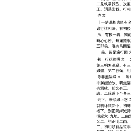
二見執常我己。次復
王。謂爲常我。行相
也
文
十一隨眠相應倶有
遍行諸相法。有初後
法。有後一義。闕
時心心所。無遍隨眠
五部義。唯有爲因遍
一義。皆是遍行因
初一行頌總明
光
文
第三明無漏縁。有三
縁體。第二行頌。明
等非無漏縁
遁云
文
非勝能治故。明無漏
有漏縁。前文有三。
諦。二縁道下至各三
云下。兼顯縁上惑
就明縁滅諦中。初總
者下。別正明縁滅諦
明縁六･九地。二由
又二。初正明二由。
二。初明類智品道非