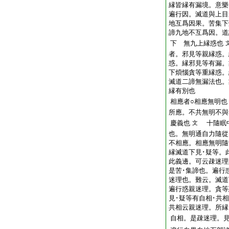
縁皆縁有漏境。意樂
遍行因。滅道與上目
地互爲因果。苦集下
諦九地不互爲因。道
下 無九上縁惑也
者。邪見等親縁惑。
惑。縁邪見等有漏。
下煩惱貪等重縁惑。
滅道二諦無漏法也。
縁有別也
相應者○相應無明也
所應。不共無明不與
慶義也
十隨眠中
文
也。無明通自力隨從
不相應。相應無明隨
縁滅道下見･疑等。
此義邊。可云疎迷理
是苦･集諦也。遍行
迷理也。難云。滅道
遍行惑親迷理。貪等
見･疑等有自相･共
共相云親迷理。所縁
自相。是疎迷理。