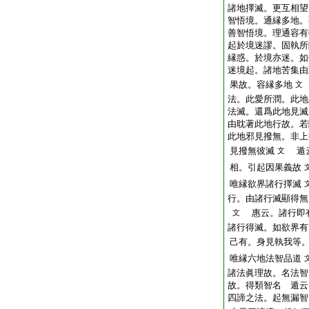
諸地擇滅。更互相望
智悟境。通縁多地。
善智悟境。理通容有
起於境迷謬。固執所
縁惑。於境亦迷。如
迷境起。諸地苦集由
果故。容縁多地
文
法。此愛所潤。此地
法滅。還爲此地見滅
由耽著此地行故。若
此地邪見撥無。非上
見撥無彼滅
遁云
文
相。引起因果義故
唯縁欲界諸行擇滅
行。由諸行滅顯得無
惠云。諸行即有
文
諸行得滅。如欲界有
己有。身見執我等
唯縁六地法智品道
諸法眞理故。名法智
故。得類智名 遁云
四諦之法。起無漏智