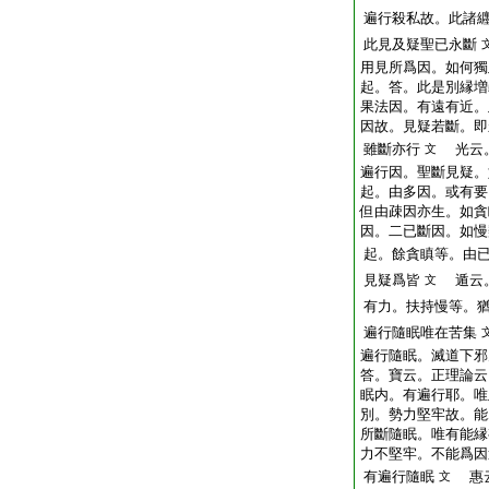
遍行殺私故。此諸
此見及疑聖已永斷
用見所爲因。如何獨
起。答。此是別縁増
果法因。有遠有近。
因故。見疑若斷。即
雖斷亦行
光云。
文
遍行因。聖斷見疑。
起。由多因。或有要
但由疎因亦生。如貪
因。二已斷因。如慢
起。餘貪瞋等。由
見疑爲皆
遁云。
文
有力。扶持慢等。
遍行隨眠唯在苦集
遍行隨眠。滅道下邪
答。寶云。正理論云
眠内。有遍行耶。唯
別。勢力堅牢故。能
所斷隨眠。唯有能縁
力不堅牢。不能爲因
有遍行隨眠
惠云
文