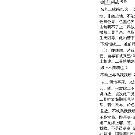
微
1
縛故
云云
名九上縁惑也
惠
文
地。非離染地。不能
色無色界。色無色界
由無明不了上二界故
撥無上界苦果。見取
生天因等。此約苦下
下煩惱縁上。准前
五部。即隨増。若縁
云。自界有彼異熟･
上相違。二異熟地別
縁上不隨増也
文
不執上界爲我我所
明地字落。光
云云
云。問。何故此二不
境力故。復次此二見
二見唯於麁顯現見諸
常。若生欲界。於色
見故。不執爲我我
王爲常我。即是身･
邊二見縁上耶。答。
我故。不是己身身･
耶智攝。謂與無明相