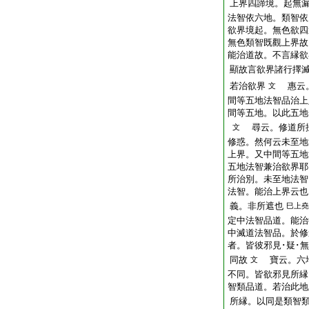
上界四諦境。起無
法智依六地。類智依
欲界境起。無色欲四
無色類智既觀上界故
能治道故。不言縁欲
顯故言欲界諸行擇
若治欲界
惠云。
文
間等五地法智品治上
間等五地。以此五地
尋云。修道所攝
文
修惑。然何云未至地
上界。又中間等五地
五地法智兼治欲界耶
所治別。未至地法智
法智。能治上界云也
義。非所遮也
巳上堯
定中法智品道。能治
中滅道法智品。於修
者。皆彼邪見･疑･
同故
寶云。六地
文
不同。皆欲邪見所縁
智類品道。若治此地
所縁。以同是類智