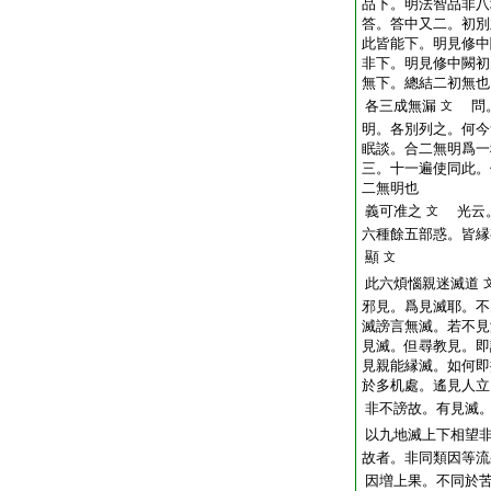
品下。明法智品非八
答。答中又二。初別
此皆能下。明見修中
非下。明見修中闕初
無下。總結二初無也
各三成無漏
問。
文
明。各別列之。何今
眠談。合二無明爲一
三。十一遍使同此。
二無明也
義可准之
光云。
文
六種餘五部惑。皆縁
顯
文
此六煩惱親迷滅道
邪見。爲見滅耶。不
滅謗言無滅。若不見
見滅。但尋教見。即
見親能縁滅。如何即
於多机處。遙見人立
非不謗故。有見滅
以九地滅上下相望
故者。非同類因等流
因増上果。不同於