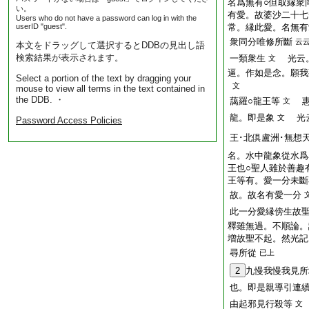
名爲無有○但取縁衆
い。
有愛。故婆沙二十七
Users who do not have a password can log in with the
userID "guest".
常。縁此愛。名無有
衆同分唯修所斷
云
本文をドラッグして選択するとDDBの見出し語
検索結果が表示されます。
一類衆生
光云。
文
逼。作如是念。願我
Select a portion of the text by dragging your
文
mouse to view all terms in the text contained in
the DDB. ・
藹羅○龍王等
惠
文
龍。即是象
光云
文
Password Access Policies
王･北倶盧洲･無想
名。水中龍象從水爲
王也○聖人雖於善趣
王等有。愛一分未斷
故。故名有愛一分
此一分愛縁傍生故
釋雖無過。不順論。
増故聖不起。然光記
尋所從
已上
2
九慢我慢我見所
也。即是親導引連
由起邪見行殺等
文