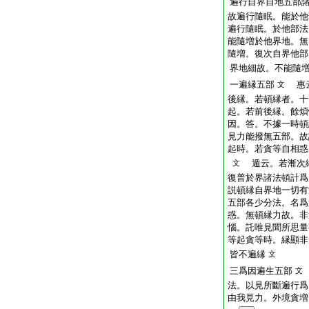
遍行自界自地五部
故遍行隨眠。能於他
遍行隨眠。於他部法
能隨増於他界地。無
隨増。復次自界他部
界地細故。不能隨
一遍縁五部
惠云
文
後縁。若頓縁者。十
起。若前後縁。餘煩
因。答。不據一時頓
見力能撥無五部。故
起時。若貪等自相惑
遁云。若漸次縁
文
復普於界諸法頓計爲
説頓縁自界地一切有
五部各少分法。名爲
惑。無頓縁力故。非
惱。託唯見聞所思量
等起貪等時。縁顯非
皆不遍縁
文
三爲因遍生五部
文
法。以見所斷遍行爲
由我見力。外境貪増