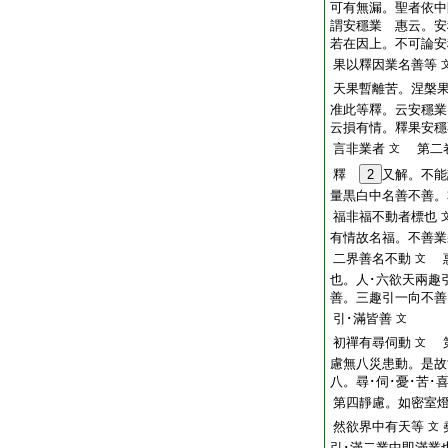
可有無漏。聖者依中
謂安穩業 惠云。安
若在因上。不可論安
果以釋因業名善等
天果暫離苦。涅槃
准此等釋。云安穩業
云損有情。釋果安穩
言非業者
第二卷
文
釋
2
又解。不能
量黒白中名善不善。
福非福不動者標也
有情故名福。不善業
二界善名不動
惠
文
也。人･六欲天兩趣
善。三趣引一向不善
引･滿皆善
文
初禪有尋伺動
第
文
慮無八災患動。是故
八。尋･伺･憂･苦･
第四靜慮。如密室
然欲界中有天等
文
引･滿二業中即滿業