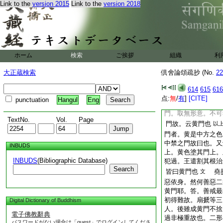
Link to the
version 2015
Link to the
version 2018
於人趣中唯三洲
文
等麁重業道。無不
搋･損壞扇搋。半擇
半擇迦･半月半擇迦
黄門 古
云。大
定
ホーム
検索
ご挨拶
組織
利
土后宮令守護心人也
大正蔵検索
倶舍論頌疏抄 (No.
22
也
堯抄云。扇
以上
根者黄布令卷腰。令
614
615
616
爲黄門。扇搋･半擇
点:
無
/
有
]
[CITE]
punctuation
Hangul
Eng
決云。大國作法。召
門。取無形意。不可
TextNo.
Vol.
Page
門故。云黄門也
以
門者。黄是中方之色
中禁之門故曰也。又
INBUDS
上。黄色塗其門上。
INBUDS
(Bibliographic Database)
犯過。王遣割其根治
Search
皆曰黄門也
堯抄
文
惡依身。然何善惡二
黄門耶。答。善戒最
初得難故。扇搋等三
Digital Dictionary of Buddhism
人。後雖成黄門不捨
電子佛教辭典
過非極重故也。二形
パスワードがない場合は「guest」でログインしてくださ