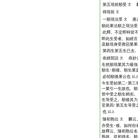
第五現前順受
麟
文
得現前
文
一順現法受
惠云
文
順此果法順之現法受
此釋。不定即時皆
即此生受者。如經言
及餘現身受善惡業果
第四生第五生已去
依經部説
堯抄云
文
生然順現業其力最強
順生･順後。順生業
必招順後果云也
以
今生受始第二･第三
一業引一生故也。順
世中受之順生稍劣。
生等受之。順後其力
至第四･第五生等受
也
以上
隨初熟位
麟云。
文
亦受生･後。如何但
故釋云。隨初熟位名
熟故。從初得名。順