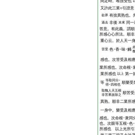
間定時。唯捨受也
又許此三業○引證意
有捨異熟也。
欲界
非後
同一
過去
未來
答意。有此義。謂順
所感心心所法。順非
重心云。於人天一
色･香･味･觸
苦受
感也。次苦受及相
業所感也。次命根･
業所感也
第一
以上
等取同分･
等
順樂受
得･四相也
取醜人天五根
順苦受
非苦果故除之
異熟。順非二業所
一身中。樂受及相
感也。次命根･衆同
也。次眼等五根･色
所感也 以上光所引