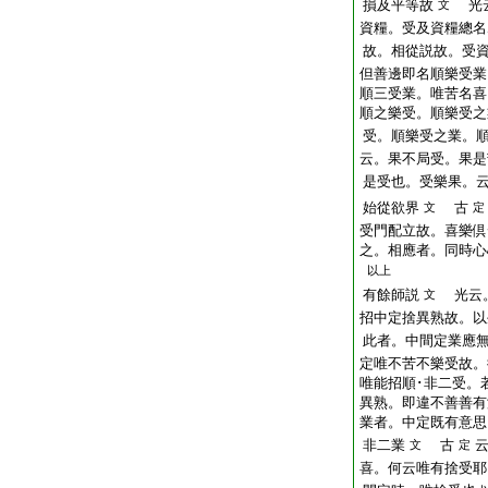
損及平等故
光云
文
資糧。受及資糧總名
故。相從説故。受
但善邊即名順樂受業
順三受業。唯苦名喜
順之樂受。順樂受之
受。順樂受之業。
云。果不局受。果是
是受也。受樂果。
始從欲界
古
文
定
受門配立故。喜樂倶
之。相應者。同時心
以上
有餘師説
光云。
文
招中定捨異熟故。以
此者。中間定業應
定唯不苦不樂受故。
唯能招順･非二受。
異熟。即違不善善有
業者。中定既有意思
非二業
古
文
定
喜。何云唯有捨受耶