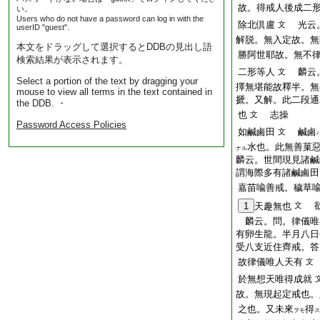
故。得戒人後成二
い。
Users who do not have a password can log in with the
除北倶盧
光云。
文
userID "guest".
解脱。無入定故。無
本文をドラッグして選択するとDDBの見出し語
勝阿世耶故。無不
検索結果が表示されます。
二形等人
麟云。
文
Select a portion of the text by dragging your
擇無堪能故釋半。無
mouse to view all terms in the text contained in
搋。又解。此二段通
the DDB. ・
也
志操
文
Password Access Policies
如鹹鹵田
鹹鹵
文
水也。此無善菓
ナル
麟云。世間現見諸鹹
謂海際多有諸鹹鹵田
嘉苗喩善戒。穢草
欲
1
天趣無也
文
麟云。問。律儀唯
有卵生龍。半月八日
受八支近住齊戒。答
故律儀唯人天有
文
於無想天唯得成就
故。無現起定戒也。
之也。又未來
得
ヲモ
ス