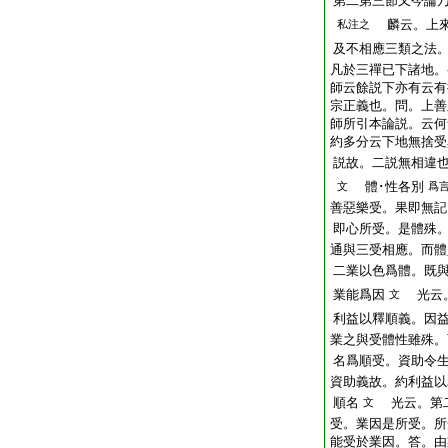
第二第三節又今論
麟云。上來
私注之
及不相應三類之法
凡於三禪已下諸地。
師云餘説下亦有云有
宗正義也。問。上善
師所引本論説。云何
約多分云下地無捨受
説故。二説無相違
體･性各別
文
爲
善惡樂受。果即無記
即心所受。是體殊
通與三受相應。而體
二業以色爲體。既
業能爲因
光云。
文
利益以釋順義。因
業之與受體性雖殊。
名爲順受。資助令
資助義故。約利益以
順名
光云。第二
文
受。業因是所受。所
能受於業因。答。由