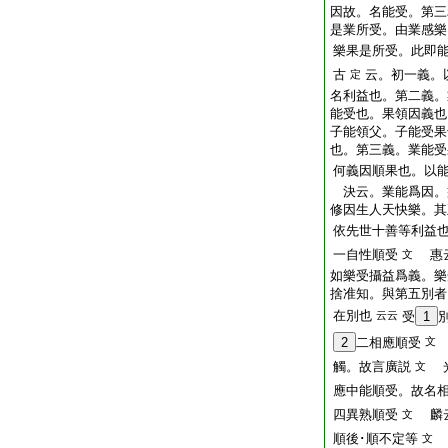
因故。名能受。第三
是業所受。由業感樂
樂果是所受。此即
古
云。初一義。
定
名利益也。第二義。
能受也。果領因義也
子能領父。子能受果
也。第三義。業能受
何義因順果也。以能
決云。業能爲因。
修因生人天快樂。其
依先世十善等利益
一自性順受
惠云
文
如樂受攝益爲義。樂
捨准知。與第五別者
在別也
云云
受
1
2
二相應順受
文
觸。故言廣説
光
文
應中能順受。故名
四異熟順受
麟云
文
順後･順不定等
文