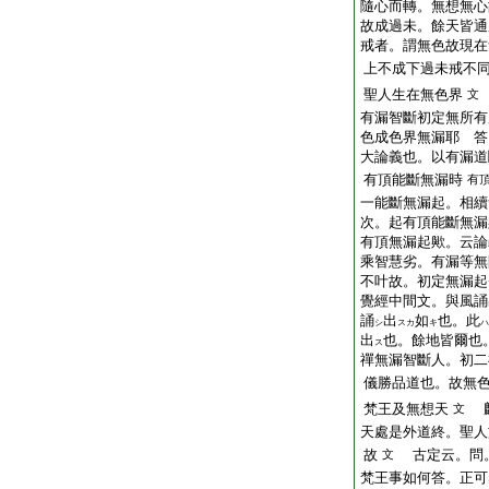
隨心而轉。無想無心
故成過未。餘天皆通
戒者。謂無色故現在
上不成下過未戒不
聖人生在無色界
文
有漏智斷初定無所有
色成色界無漏耶 答
大論義也。以有漏道
有頂能斷無漏時
有
一能斷無漏起。相續
次。起有頂能斷無漏
有頂無漏起歟。云論
乘智慧劣。有漏等無
不叶故。初定無漏起
覺經中間文。與風誦
誦
出
如
也。此
シ
スカ
キ
ハ
出
也。餘地皆爾也
ス
禪無漏智斷人。初二
儀勝品道也。故無
梵王及無想天
麟
文
天處是外道終。聖人
故
古定云。問。
文
梵王事如何答。正可