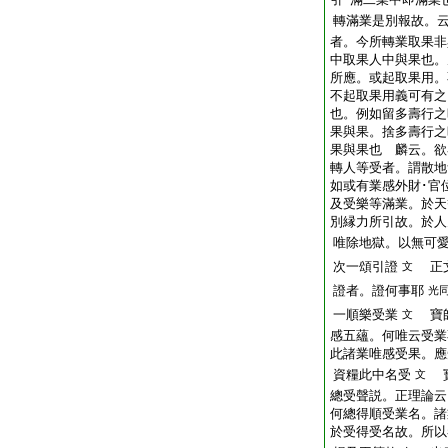
轉滿業是別報故。
者。今所轉業取果非
中取果人中與果也。
所應。或起取果用。
不起取果用義可有之
也。例如留多壽行之
果與果。捨多壽行之
果與果也 麟云。欲
轉人等受者。謂散地
如或有業感外財･官
及受樂等滿業。於天
別縁力所引故。於人
唯除地獄。以無可
次一頌引證
正文
文
證者。證何事耶
光
一順樂受業
寶師
文
感五蘊。何唯云受業
此諸業唯感受果。應
資糧此中名受
寶
文
總受聲説。正理論云
何總得順受業名。諸
於受得受名故。所以