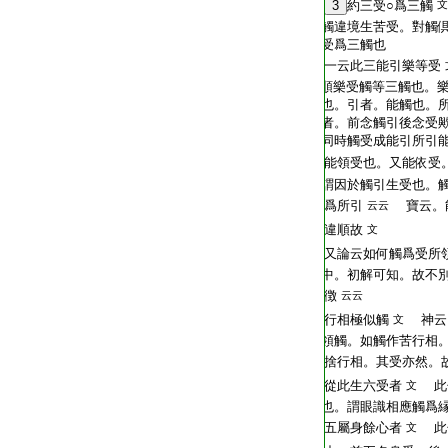
T2254_.64.0570b07:
3
約三受○爲三觸
文
T2254_.64.0570b08:
觸違境生苦受。對觸
T2254_.64.0570b09:
受爲三觸也
T2254_.64.0570b10:
一云此三能引樂等受
T2254_.64.0570b11:
順樂受觸等三觸也。
T2254_.64.0570b12:
也。引者。能觸也。
T2254_.64.0570b13:
者。前念觸引後念受
T2254_.64.0570b14:
同時觸受成能引所引
T2254_.64.0570b15:
能領受也。又能依受
T2254_.64.0570b16:
謂因於觸引生受也。
T2254_.64.0570b17:
爲所引
寶云。
云云
T2254_.64.0570b18:
違順故
文
T2254_.64.0570b19:
又論云如何觸爲受所
T2254_.64.0570b20:
中。初解可知。故不
T2254_.64.0570b21:
徴
云云
T2254_.64.0570b22:
行相極似觸
神云
文
T2254_.64.0570b23:
領觸。如觸作苦行相
T2254_.64.0570b24:
捨行相。其受亦然。
T2254_.64.0570b25:
從此生六受者
此
文
T2254_.64.0570b26:
也。謂眼識相應觸爲
T2254_.64.0570b27:
五屬身餘心者
此
文