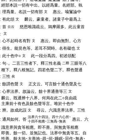
:
經部本説一切有中出。以經爲量。名經部。執
:
理爲量。名説一切有部
惠云。喩鬘論中
文
:
有此頌
麟云。豪童者。諸童子中最爲上
文
:
首
慈恩唯識疏云。鴆摩羅多。此云童首
云云
:
文
:
心不起時名有對
惠云。即由無對。心方
文
:
得生。能見色等。若耳不聞時。名有礙也
文
:
此十色中○
此一段分爲四。初述頌配
文
:
句
。二言三性者下。釋三性名義
三眼等八
二釋
一
:
種下。釋八根無記。四若色聲二下。釋色聲通
:
三性
矣
:
餘謂色聲
正文云。可言餘十通色聲及七
文
:
心界法界。故論云。餘十界通善等三
文
:
麟云。既通辨十八界。何局在此二○良由疏
:
主乘前十有色及餘色聲等言。唯於十色中
:
辨。故成此誤
尋云。六識意界法界。三性
文
法界六十四法。四十六心所･
:
通局如何。答
惠云。六
十四不相應･三無爲･無表
:
識意界與貪等相應。即不善。與無貪等相應
:
即善。餘一切。並無記也。法界中無貪等五。自
:
性善。餘大地･大善地･尋･伺･睡眠･惡作･無表･