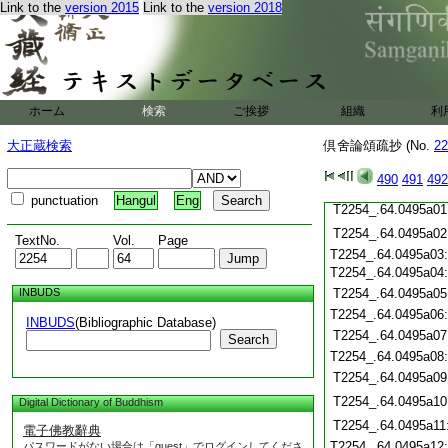
T2254_.64.0494c20
Link to the
version 2015
Link to the
version 2018
T2254_.64.0494c21
T2254_.64.0494c22
T2254_.64.0494c23
T2254_.64.0494c24
T2254_.64.0494c25
ホーム
検索
ご挨拶
組織
利
T2254_.64.0494c26
大正蔵検索
倶舍論頌疏抄 (No.
22
T2254_.64.0494c27
T2254_.64.0494c28
490
491
492
T2254_.64.0494c29
punctuation
Hangul
Eng
T2254_.64.0495a01
T2254_.64.0495a02
TextNo.
Vol.
Page
T2254_.64.0495a03
T2254_.64.0495a04
INBUDS
T2254_.64.0495a05
T2254_.64.0495a06
INBUDS
(Bibliographic Database)
T2254_.64.0495a07
Search
T2254_.64.0495a08
T2254_.64.0495a09
T2254_.64.0495a10
Digital Dictionary of Buddhism
T2254_.64.0495a11
電子佛教辭典
T2254_.64.0495a12
パスワードがない場合は「guest」でログインしてくださ