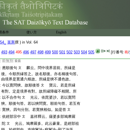
:
此眼等不轉故名爲礙也
麟云。轉言起。
文
:
謂眼識不於聲上起也。既不能他轉。明知唯
:
爲自境所拘礙也。或轉謂移轉。謂不移於聲
:
境也
云云
:
或復礙者是和合義
光云。此眼等縁色
文
:
等時。越彼色等。於餘聲等。此眼等不轉故。此
用条件
使い方
English
:
即拘礙名礙。或復礙者是和合義。謂眼等法
54_
英憲
撰 ) in Vol. 64
:
於自境界和合轉時。於自所縁和合轉時。於
:
餘聲等而不得起。此和合言。還是拘礙名礙
493
494
495
496
497
498
499
500
501
502
503
504
505
[行番号:
有
/
:
麟云。此和合言還是拘礙。准此釋。與
云云
:
前無別
云云
:
應順後句
麟云。問中境界居前。所縁是
文
:
後。今順所縁答之。故名順後。亦名稱後句答。
:
由境界是寛通六根故。所縁是狹不通色故。
:
今以寛問狹。故順後答
寶云。若是所縁
文
:
有對。定是境界有對。故所縁障礙不相開。所
:
以不合作句
光云。依毘婆沙。若以寛問
文
:
狹。順後句答。若以狹問寛。順前句答。若互有
:
寛狹。四句分別。若寛狹相似。如是答
文
:
依經部宗中
嘉祥釋云。薩婆多部鳩摩羅
文
:
陀
光云。鳩摩羅多。此云豪童。是經部祖
文
:
師。於經部中。造喩鬘論･癡鬘論･顯了論等。