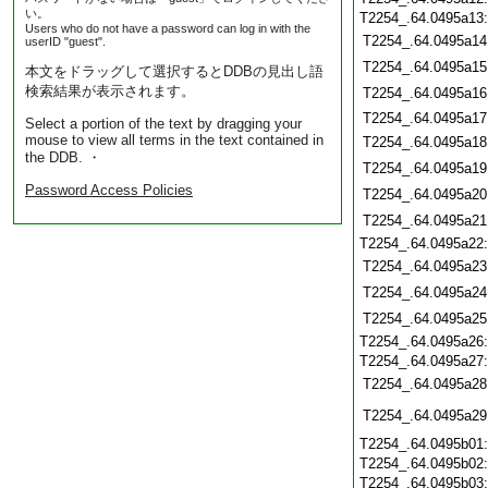
い。
T2254_.64.0495a13
Users who do not have a password can log in with the
T2254_.64.0495a14
userID "guest".
T2254_.64.0495a15
本文をドラッグして選択するとDDBの見出し語
検索結果が表示されます。
T2254_.64.0495a16
T2254_.64.0495a17
Select a portion of the text by dragging your
mouse to view all terms in the text contained in
T2254_.64.0495a18
the DDB. ・
T2254_.64.0495a19
Password Access Policies
T2254_.64.0495a20
T2254_.64.0495a21
T2254_.64.0495a22
T2254_.64.0495a23
T2254_.64.0495a24
T2254_.64.0495a25
T2254_.64.0495a26
T2254_.64.0495a27
T2254_.64.0495a28
T2254_.64.0495a29
T2254_.64.0495b01
T2254_.64.0495b02
T2254_.64.0495b03