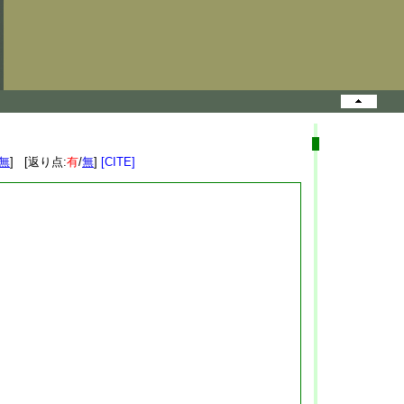
無
] [返り点:
有
/
無
]
[CITE]