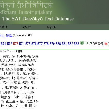
於
煗頂二善根
。可
論
此
二
一
レ
二
無
退捨
故。不
可
有
此義
二
一
レ
レ
二
一
根本地
。起
煗等善根
人。現
一
二
一
。不
必得
涅槃
也
兩
三
二
一
。見
正理論文
。述
依
本必
二
一
二
レ
必得
涅槃
哉
若依
之爾
用条件
使い方
English
二
一
レ
今論第二生起
順決擇分
二
一
49_
宗性
撰 ) in Vol. 63
極速二生
。謂第二生依
二
一
二
。彼於
現生
。必入
聖道
。
二
一
二
一
571
572
573
574
575
576
577
578
579
580
581
582
583
[行番号:
無
/
文
者。依
根本地
起
煗等
一
二
一
二
得
涅槃
如何
見
二
一
正義意。依
根本地
起
煗等
二
一
二
得
入
見道
。不
必得
涅槃
レ
二
一
三
二
一
涅槃
云也。故光法師所
二
一
本地
起
煗等善根
。彼於
一
二
一
二
。以
根利
故。厭
有深故。
一
二
一
レ
煗等
者。於
此生
不
必得
一
二
一
二
。依
根本定
起
煗等
者。
二
一
二
一
槃
。厭
有深故
任
此文
。
文
一
レ
二
一
起
煗等善根
之人。現身
二
一
。炳然也。但於
正理論下
二
。就
第三生入
聖。乃至
得
下
レ
レ
二
故於
今論。第二生起
順決
下
二