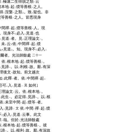
有
極速二生得脱之類
云
二
一
根本地
起
煗等善根
之人。
一
二
一
得
涅槃
之類
。致
疑也。非
二
一
上
レ
煗等善根
之人。皆悉現身
一
中間禪
起
煗等善根
人。現
一
二
一
。現身不
必入
見道
也
三
二
一
見道
者。見
正理論文
。
二
一
二
一
。未
云
依
中間禪
起
煗
レ
下
二
一
二
入
見道
。知。現身不
必入
中
上
三
二
之爾者。光法師餘處
二十一
。依
根本地
起
煗等善根
。
二
一
二
一
見諦
。以
利根
故。厭
有深
二
一
二
一
レ
理後文
故知。前文越次
一
如
此釋
者。依
中間禪
起
二
一
二
一
二
必可
入
見道
如何｣
見
レ
二
一
正理論文
云。依
根本地
。
一
二
一
此生
。必定得
見諦
。以
根
二
一
二
一
二
依
未至中間
起
煗等
者。
二
一
二
一
入
見諦
依
中間
禪
起
煗
文
二
一
二
一
一
二
不
必入
見道
云事。此文
三
二
一
求
哉。但於
光法師餘處
一
二
依
根本地
起
煗等善根
。彼
二
一
二
一
見諦
。以
根利
故。厭
有深故
一
二
一
レ