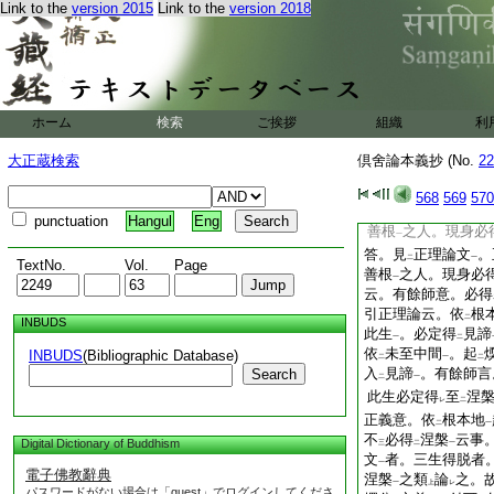
等善根
之義
者。唯
Link to the
version 2015
Link to the
version 2018
一
上
義
。忍世第一法。
一
也
問。正理論意。依
二
身必得
涅槃
歟
答
二
一
方。若必得
涅槃
者
二
一
見諦
。不
云
現身
ホーム
検索
ご挨拶
組織
利
一
レ
三
者。正理論中。破
下
大正蔵検索
倶舍論本義抄 (No.
22
之義
云。或彼應
許
上
レ
根本地
起
煗等
者
一
二
一
568
569
570
得
解脱
故
如
此
文
二
一
二
punctuation
Hangul
Eng
善根
之人。現身必
一
答。見
正理論文
。
二
一
TextNo.
Vol.
Page
善根
之人。現身必
一
云。有餘師意。必得
引正理論云。依
根
二
INBUDS
此生
。必定得
見諦
一
二
依
未至中間
。起
INBUDS
(Bibliographic Database)
二
一
二
入
見諦
。有餘師言
Search
二
一
此生必定得
至
涅
レ
二
正義意。依
根本地
二
一
不
必得
涅槃
云事
Digital Dictionary of Buddhism
三
二
一
文
者。三生得脱者
一
電子佛教辭典
涅槃
之類
論
之。
一
上
レ
パスワードがない場合は「guest」でログインしてくださ