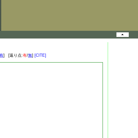
有
] [返り点:
有
/
無
]
[CITE]