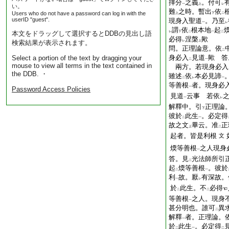
擇分
之義
。付可
一
上
レ
い。
難
之時。暫出
依
Users who do not have a password can log in with the
上
下
二
userID "guest".
現身入聖道
。乃至
一
レ
謂
依
根本地
起
本文をドラッグして選択するとDDBの見出し語
レ
下
二
一
二
必得
涅槃
歟
検索結果が表示されます。
レ
上
問。正理論意。依
二
身必入
見道
歟
答
Select a portion of the text by dragging your
二
一
mouse to view all terms in the text contained in
兩方。若現身必入
the DDB. ・
雖述
依
本必見諦
二
レ
一
等善根
者。現身必
一
Password Access Policies
見道
云事
若依
一
レ
解釋中。引
正理論
下
彼於
此生
。必定得
二
一
故之文
畢云。准
正
上
二
起者。皆是利根
文
煗等善根
之人
現身
一
答。見
光法師所引
二
起
煗等善根
。彼於
二
一
利
故。厭
有深故。
一
レ
於
此生。不
必得
二
二
等善根
之人。現身
一
甚分明也。誰可
異
二
解釋
者。正理論。
一
於
此生
。必定得
二
一
二