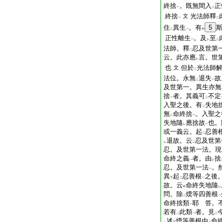
終捨
。既無間入
正
一
二
終捨
光法師釋
文
一
二
住
異生
。有
5
二
一
中
正性離生
。及
至
一
レ
二
法師。釋
忍及世第
二
云。此亦應
言。世
レ
也
但於
光法師
文
二
法位。永無
退失
故
二
一
及世第一。異生亦無
捨
者。其義可
不定
一
二
入聖之後。有
失地
二
無
命終捨
。入聖之
二
一
失地隨
應捨故
也。
レ
一
或一義云。起
忍善
二
退故。云
忍及世第
レ
二
忍。及世第一法。現
命終之義
者。由
捨
一
レ
忍。及世第一法
。
一
異
起
忍善根
之後
下
二
一
故。云
命終失地隨
中
レ
問。除
煗等四善根
二
一
命終捨類
耶
答。
一
若有
此類
者。見
二
一
二
述
煗等善根由
命