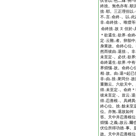
倶舍以
色二縁
例
二
一
終捨。無色亦有
順
二
捨
耶。三正理但以
一
二
不
言
命終
。以
此
レ
二
一
レ
非
命終捨
。唯煗等
二
一
命終捨
故
但於
文
一
下
＊欲還生
欲界
命終
二
一
定
云難
者。卵胎中
一
上
身業故。命終心位。
然而彼由
退捨
。非
二
一
未至定
。必伏
欲界
一
二
命終還生
欲界
中有
二
一
界煩惱
故。命終心
一
相
故。由
退
起已
一
三
非
由
捨
衆同分
故
下
レ
二
一
重難云。六欲天中。
得
未至定
。命終＊
二
一
彼未至定
。豈云
退
一
二
得
忍善根
。具縛異
二
一
終心位。捨
餘未至
二
位。亦無
退故如何
レ
答。天中并忍善根位
煩惱
之義
故云
爾
一
上
レ
伏位所得功徳
事。
一
故。天中并忍善根位