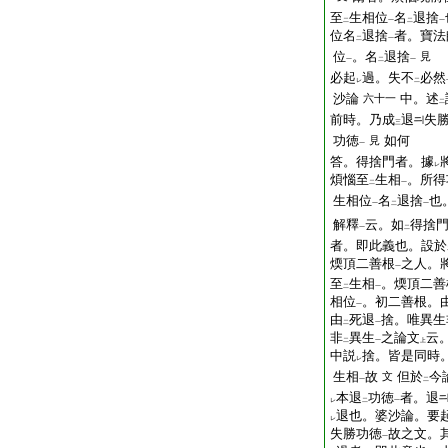
至
生相位
名
退捨
二
一
二
一
位名
退捨
者。寶法
二
一
位
。名
退捨
見
一
二
一
必起
過。失不
必然
レ
二
沙論
中。述
六十一
二
前時。乃成
退
失
三
功徳
如何
見
一
答。得捨門者。據
レ
煩惱至
生相
。所得
二
一
生相位
名
退捨
也
一
二
一
解釋
云。如
得捨
一
二
者。即此義也。設於
煗頂二善根
之人。
一
至
生相
。煗頂二善
二
一
相位
。初二善根。
一
由
死退
捨。唯異生
二
一
非
異生
之論文
云
二
一
上
中説
捨。皆是同時
レ
生相
故
但於
今
文
一
二
本退
功徳
者。退
レ
二
一
退也。婆沙論。要
レ
失勝功徳
故之文。
一