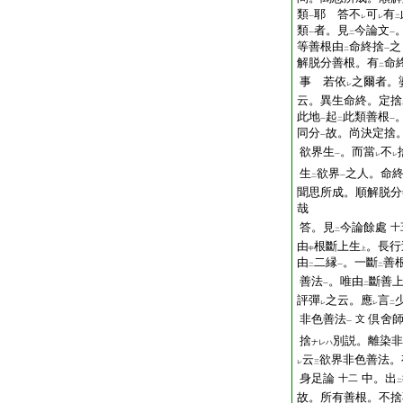
類
耶
答不
可
有
一
レ
レ
二
類
者。見
今論文
一
二
一
等善根由
命終捨
之
二
一
解脱分善根。有
命
二
事
若依
之爾者。
レ
云。異生命終。定捨
此地
起
此類善根
一
二
一
同分
故。尚決定捨
一
欲界生
。而當
不
一
レ
レ
生
欲界
之人。命
二
一
聞思所成。順解脱分
哉
答。見
今論餘處
十
二
由
根斷上生
。長行
中
上
由
二縁
。一斷
善
二
一
二
善法
。唯由
斷善
一
二
評彈
之云。應
言
レ
レ
二
非色善法
倶舍
文
一
捨
別説。離染非
ナレハ
云
欲界非色善法。
レ
三
身足論
中。出
十二
二
故。所有善根。不捨