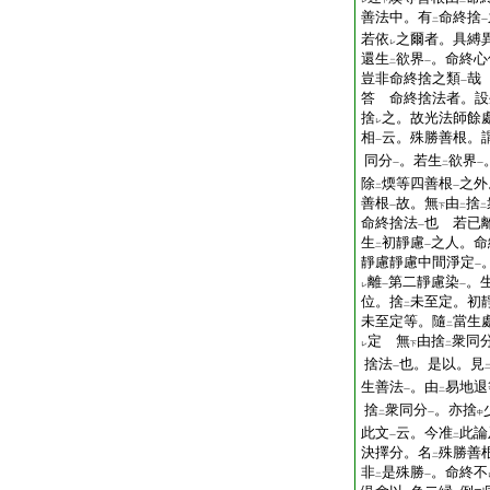
レ
下
二
善法中。有
命終捨
二
一
若依
之爾者。具縛
レ
還生
欲界
。命終心
二
一
豈非命終捨之類
哉
一
答
命終捨法者。設
捨
之。故光法師餘
レ
相
云。殊勝善根。
一
同分
。若生
欲界
一
二
一
除
煗等四善根
之外
二
一
善根
故。無
由
捨
一
下
二
二
命終捨法
也
若已
一
生
初靜慮
之人。命
二
一
靜慮靜慮中間淨定
一
離
第二靜慮染
。
レ
一
一
位。捨
未至定。初
二
未至定等。隨
當生
二
定
無
由捨
衆同
レ
下
二
捨法
也。是以。見
一
生善法
。由
易地退
一
二
捨
衆同分
。亦捨
二
一
中
此文
云。今准
此論
一
二
決擇分。名
殊勝善
二
非
是殊勝
。命終不
二
一