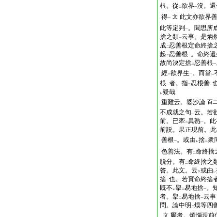
根。從
欲界
沒。還
二
一
得
此文亦欲界
文
一
此等定判
。聞思所
一
捨之類
云事。是炳
一
成
忍善根定命終捨
二
起
忍善根
。命終還
二
一
故尚決定捨
忍善根
二
一
經
欲界生
。而當
二
一
レ
根
者。指
忍根善
一
二
一
疑哉
レ
重難云。婆沙論
百
不成就之句
云。若
一
前。已牽
異熟
。此
二
一
前説。果正現前。此
善根
。或由
捨
衆
一
レ
二
色善法。有
命終捨
二
脱分。有
命終捨之
二
答。此文。云
或由
下
レ
捨
也。若實命終捨
一
既不
擧
易地捨
。
レ
二
一
者。擧
易地捨
云事
二
一
問。論中明
煗等四
二
爾者。煩惱現前
文