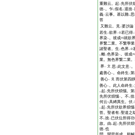
重難云。起
先所伏
二
徳
。乍
假名
退捨
一
三
二
一
義
云事。甚以難
思
一
レ
答
又難云。見
婆沙論
二
若生
欲界
○若已得
二
一
二
界染
。彼成
就欲
一
界繋二業。不繋學業
諸聖者。生
色界
○
二
一
離
色界染
。彼成
レ
二
一
業。無色界繋二業。
界
文
思
此文意
。
一
二
一
處善心
。命終生
第
一
二
善心
而伏第四
見
一
善心
。此人命終生
一
二
起
先所伏煩惱。第
レ
二
先所伏煩惱
。不
捨
一
レ
何云
具縛異生。伏
下
二
起
先所伏欲界煩惱
レ
二
答。聖者有
聖道之
二
不
捨
已伏位所得功
レ
二
故。由
起
先所伏煩
レ
二
徳
也
一
問。聞思所成。順解