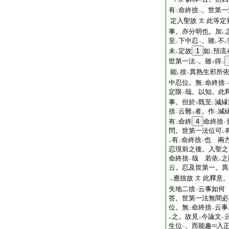
一
有
命終捨
。世第一
二
一
定入聖故
此等定
文
事。亦分明也。加
レ
至
下中忍
。雖
不
二
一
レ
レ
未
定故
1
如
預流
レ
二
世第一法
。雖
得
一
下
二
能
捨
異熟生邪所
レ
二
中忍位。無
命終捨
二
一
定限
哉。以知。此
一
事。但於
既至
減縁
下
二
捨
云難
者。作
減
一
上
二
有
命終
4
命終捨
二
一
問。世第一法位可
レ
有
命終捨
也
兩方
レ
二
一
忍現前之後。入聖之
命終捨
哉
若依
之
一
レ
云。忍及世第一。異
應捨故
此釋意
文
レ
失地二捨
云事如何
一
答。世第一法無間必
位。無
命終捨
云事
二
一
之。故見
今論文
レ
二
一
生位
。而能趣
入
一