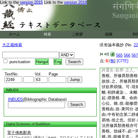
Link to the
version 2015
Link to the
version 2018
根由
命終
捨之旨
二
一
上
中。有
命終捨之類
二
一
命終捨法
云事
若
一
既命終捨法也。所修
答。能修煗善根。是
由
捨
衆同分
故必
レ
二
一
ホーム
検索
ご挨拶
組織
利
殊勝善根
故。不
由
一
下
已離
欲染
。未
離
二
一
レ
二
大正蔵検索
倶舍論本義抄 (No.
22
2
起煗善根
畢命
一
位雖
由
捨
衆同分
565
566
567
下
レ
二
一
彼所修異類善根
。
点:
有
/
無
]
[CITE]
一
punctuation
Hangul
Eng
生伏
欲界煩惱
。依
二
一
終還生
欲界
之人。
二
一
TextNo.
Vol.
Page
善根。所修異類善根
故捨
之。所修異類
レ
伏欲界煩惱。可
現
二
INBUDS
離
初靜慮染
。未離
二
一
起
煗善根
畢。命終
INBUDS
(Bibliographic Database)
二
一
心位。雖
捨
能修煗
Search
レ
二
善根由
捨
衆同分
レ
二
一
由
中有初念第二靜
三
易地
捨之也。但於
一
二
Digital Dictionary of Buddhism
法所修異類善根亦可
善根。捨縁不
必一
電子佛教辭典
二
雖
捨
能修見道
。
パスワードがない場合は「guest」でログインしてくださ
レ
二
一