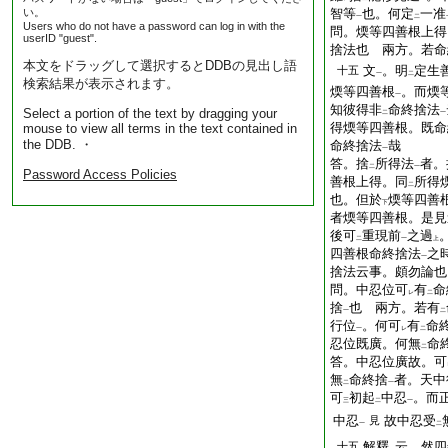
い。
智等
也。何定
一准
一
二
Users who do not have a password can log in with the
問。煗等四善根上得
userID "guest".
捨法也
兩方。若命
本文をドラッグして選択するとDDBの見出し語
文
。明
定生
十五
一
二
検索結果が表示されます。
煗等四善根
。而煗
一
知彼得非
命終捨法
Select a portion of the text by dragging your
二
一
得煗等四善根。既命
mouse to view all terms in the text contained in
the DDB. ・
命終捨法
哉
一
答。捨
所得法
者。
二
一
Password Access Policies
善根上得。同
所得
二
也。但於
煗等四善
下
者煗等四善根。是見
後可
重現前
之過
二
一
上
四善根命終捨法
之
一
捨法云事。頗勿論也
問。中忍位可
有
命
レ
二
捨
也
兩方。若有
一
二
行位
。何可
有
命
一
レ
二
忍位既廣。何無
命
二
答。中忍位廣故。可
無
命終捨
者。天中
二
一
可
初起
中忍
。而
三
二
一
中忍
故中忍受
見
一
二
解釋
云。然四
十五