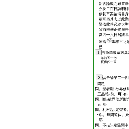
新古論義之難答畢
亦及二百日訪明師
積初草案後清書身
輩可察其志以此勤
樂依此善必結大聖
師前權僧正覺遍告
當四十六日居諸易
難捨
勵稽古之
已
1
右筆華嚴宗末葉
年齡五十七
夏臘四十五
2
倶舍論第二十四
問題
問。聖者斷
欲界修
二
三品惑
前。可
有
一
レ
二
問。斷
欲界修所斷
二
者
耶
一
問。利根起
定聖者
レ
惱
。無間道位。於
一
耶
問。不
起
定聲聞中
レ
一