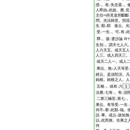
惑
。有
失念退
。
一
二
一
人即由
此故。應
見
レ
二
主任
持見道所斷斷
問。光法師意。預流
生
類
耶
進云。光
一
上
受
一生
。可
有
此
二
一
レ
二
釋
。披
婆沙論
四
一
二
生別
。謂天七人六
一
人六天五。或天五人
人三。或人四天三。
或天二人一。或人
果位。無
人天等受
下
經云。是須陀洹。凡
鈍根。鈍根之人。人
五種
。或有
六
1
一
二
法應
七有
。有
須
二
一
二
二第三極至
第七
二
一
果位。有等受
一生
二
一
何不
擧
此類
哉。
レ
二
一
説
畢。或云
故知無
一
下
以
此而推。住果之
レ
何