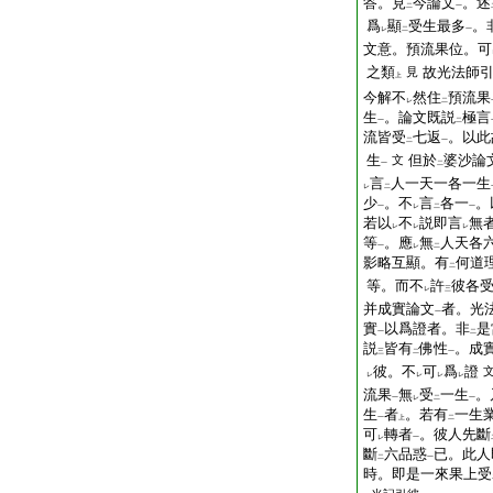
答。見
今論文
。述
二
一
爲
顯
受生最多
。
レ
二
一
文意。預流果位。可
之類
故光法師
見
上
今解不
然住
預流果
レ
二
生
。論文既説
極言
一
二
流皆受
七返
。以此
二
一
生
但於
婆沙論
文
一
二
言
人一天一各一生
レ
二
少
。不
言
各一
。
一
レ
二
一
若以
不
説即言
無
レ
レ
レ
等
。應
無
人天各
一
レ
二
影略互顯。有
何道
二
等。而不
許
彼各
レ
三
并成實論文
者。光
一
實
以爲證者。非
是
一
二
説
皆有
佛性
。成
三
二
一
彼。不
可
爲
證
レ
レ
レ
レ
流果
無
受
一生
。
一
レ
二
一
生
者
。若有
一生
一
上
二
可
轉者
。彼人先斷
レ
一
斷
六品惑
已。此人
二
一
時。即是一來果上受