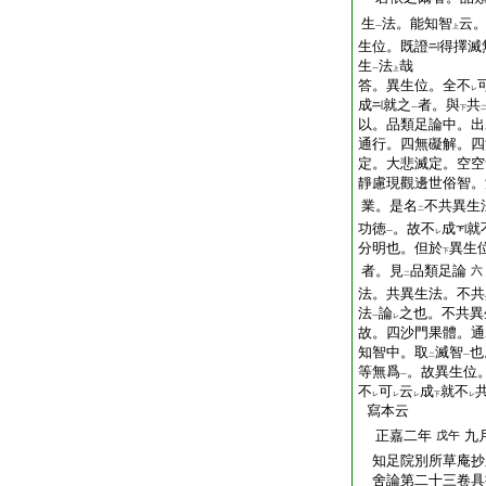
生
法。能知智
云
一
上
生位。既證
得擇滅
生
法
哉
一
上
答。異生位。全不
レ
成
就之
者。與
共
一
下
以。品類足論中。出
通行。四無礙解。四
定。大悲滅定。空空
靜慮現觀邊世俗智。
業。是名
不共異生
二
功徳
。故不
成
就
一
レ
分明也。但於
異生
下
者。見
品類足論
六
二
法。共異生法。不共
法
論
之也。不共異
一
レ
故。四沙門果體。通
知智中。取
滅智
也
二
一
等無爲
。故異生位
一
不
可
云
成
就不
レ
レ
レ
下
レ
寫本云
正嘉二年
九
戊午
知足院別所草庵抄
舍論第二十三卷具