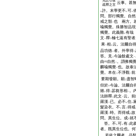
光記引彼
云事。甚
疏釋之言
許。末學更不
可
レ
レ
レ
問。部行獨覺。自然
戒之類
也
兩方。若
一
喩獨覺。殊勝智品現
獨覺。此義難
有哉
レ
文
釋
極七返有聖者
一
下
果
相
云。法爾自
一
上
品功徳
者。外寧得
一
二
答。見
今論餘處文
二
一
由
自然
。謂佛獨
一
麟喩獨覺
也。故泰
一
覺。本在
不淨觀
前
二
一
要期發願。願
盡智
三
但於
今論。法爾自
下
雖
得
苾芻形相
。
レ
二
一
法師釋
此文
云。前
二
一
羅漢
已。必不
住
一
レ
レ
髮染衣。不
言
得戒
レ
二
羅漢
時。而得戒
故
一
上
問。異生位。成
就
下
答。不
可
有
此
レ
レ
二
者。既異生位也。何
若依之爾者。品類