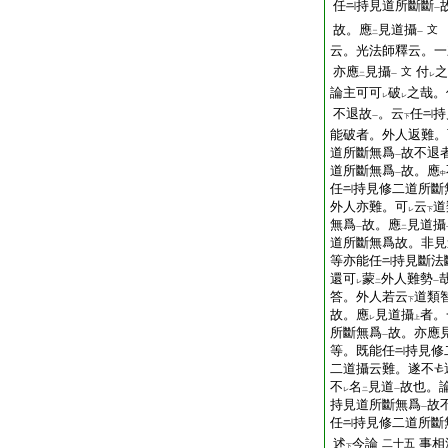
任
持見道所斷斷
一
故。應
見道攝
文
二
一
云。光法師釋云。一
亦應
見攝
付
之
文
二
一
レ
論主可可
破
之哉。
レ
レ
不退故
。云
任
持
一
下
能破者。外人返難。
道所斷無爲
故不退
一
道所斷無爲
故。應
一
中
任
持見修二道所斷
外人亦難。可
云
道
レ
下
無爲
故。應
見道攝
一
二
道所斷無爲故。非見
等亦能任
持見斷法
還可
蒙
外人難勢
レ
二
一
答。外人若云
道類
下
故。應
見道攝
者。
レ
上
所斷無爲
故。亦應
一
等。既能任
持見修
二道攝云難。遂不
不
名
見道
故也。
レ
二
一
持見道所斷無爲
故
一
任
持見修二道所斷
述
今論
事相
二十五
下