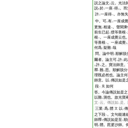
説之論文
云。光法
上
説
於
一座
得
。而
中
二
一
上
許
一座得
。亦無
二
一
中。可
有
一座成
レ
二
更無
相違
。聲聞乘
二
一
前生已起
煗等善根
二
一
根
。一座成覺云也
一
等善根
。一座成覺
一
上
何爲
疑難
哉
二
一
問。論中明
順解脱
二
爾者。論主可
許
此
レ
二
許
之。寶法師意。
レ
レ
釋
難
思。順解脱分
一
レ
理既必然也。論主何
師意。以
傳説如是
二
段
如何
見
一
答。今論傳説如是之
以難
測也。故光寶
レ
文
云。傳説如
是。
一
レ
三業
爲
體
以
傳
文
一
レ
二
之下段
。文句能連
一
師釋
傳説如是至
順
下
二
明
體。毘婆沙師。
レ