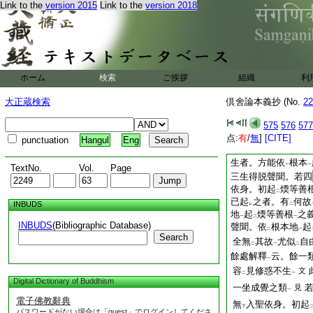
Link to the
version 2015
Link to the
version 2018
二生
之疑。假可
來
一
レ
依
根本地
。起
煗
一
一
二
生已上得脱聲聞之中
根
之類。可
有故。
一
レ
云難。更不
可
來
レ
レ
聞之中。依
根本地
ホーム
検索
ご挨拶
組織
利
一
一
前生
已起
煗等善根
一
二
重難云。聲聞乘人。
大正蔵検索
倶舍論本義抄 (No.
22
根
之義。無
之者。
一
レ
處。彼昔亦曾起
順
575
576
577
二
聖獲
果之釋。更非
点:
有
/
無
]
[CITE]
punctuation
Hangul
Eng
レ
レ
意。許
此義
歟云事
二
一
生者。方能依
根本
一
一
TextNo.
Vol.
Page
三生得脱聲聞。若四
依身。初起
煗等善
二
已起
之者。有
何故
INBUDS
レ
二
地
起
煗等善根
之
一
二
一
INBUDS
(Bibliographic Database)
聲聞。依
根本地
起
二
一
Search
全無
其故
尤似
自
二
一
二
餘處解釋
云。餘一
一
容
見修惑不生
文
二
一
Digital Dictionary of Buddhism
一坐成覺之類
見
一
電子佛教辭典
無
入聖依身。初起
下
パスワードがない場合は「guest」でログインしてくださ