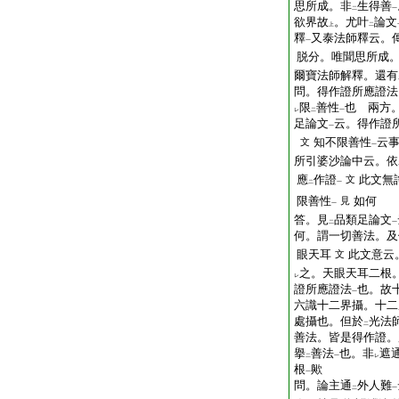
思所成。非
生得善
二
一
欲界故
。尤叶
論文
上
二
釋
又泰法師釋云。
一
脱分。唯聞思所成
爾寶法師解釋。還有
問。得作證所應證法
限
善性
也
兩方。
レ
二
一
足論文
云。得作證
一
知不限善性
云
文
一
所引婆沙論中云。依
應
作證
此文無
文
二
一
限善性
如何
見
一
答。見
品類足論文
二
一
何。謂一切善法。及
眼天耳
此文意云
文
之。天眼天耳二根
レ
證所應證法
也。故
一
六識十二界攝。十二
處攝也。但於
光法
二
善法。皆是得作證。
擧
善法
也。非
遮
二
一
レ
根
歟
一
問。論主通
外人難
二
一