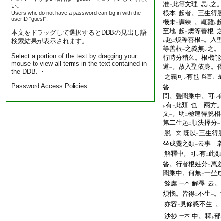
准
此等文理
思
之
い。
二
一
レ
根本
起者。三生得
Users who do not have a password can log in with the
一
userID "guest".
機未
調練
。輒難
二
一
レ
至地
起
煗等善根
本文をドラッグして選択するとDDBの見出し語
一
二
一
起
煗等善根
。入
検索結果が表示されます。
レ
二
一
等善根
之義無
之。
一
レ
Select a portion of the text by dragging your
行時分稍久。根機能
mouse to view all terms in the text contained in
道
。故入聖依身。
一
the DDB. ・
之義可
有也
爲言。
レ
Password Access Policies
答
問。聲聞乘中。可
レ
有
此類
也
兩方。
レ
二
一
文
。明
極速得脱相
一
二
第二生起
順決擇分
二
一
脱
既以
三生得
文
一
二
坐成覺之類
云事
若
一
解釋中。可
有
此
レ
二
答。行者根姓分
萬
二
聞乘中。何無
一坐
二
餘處
解釋
云。
一本
一
煩惱。皆得
不生
。
二
一
亦容
見修惑不生
二
一
沙抄
中。釋
部
一本
下