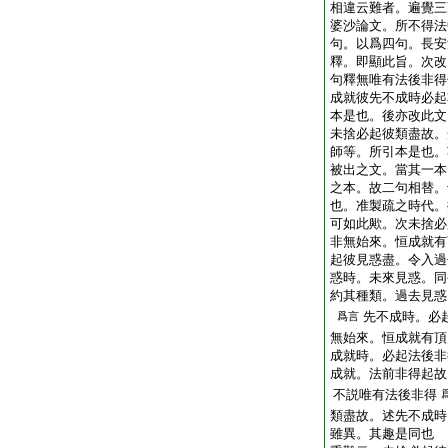
相違云難者。遍覺三
婆沙論文。所不得法
句。以爲四句。長安
釋。即顯此旨。次改
句釋無唯有法後非得
成就彼先不成時必
本是也。後亦改此文
未捨必起彼類盡故。
師等。所引本是也。
被出之文。當其一本
之本。故二句相替。
也。准製疏之時代。
可如此歟。次未捨必
非無始來。恒成就
起彼見惑盡。令入過
惑時。未來見惑。同
約其種類。過去見惑
先不成時。
爲言
無始來。恒成就有
成就時。必起法後
成就。法前非得起
不説唯有法後非得
類盡故。述先不成
雖異。其趣是同也