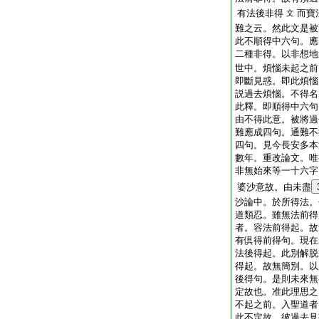
有法後非得
而寶
文
難之云。然此文是被
此不順得中六句。應
二種非得。以非想地
世中。煩惱未起之前
即斷見惑。即此煩惱
説過去煩惱。不得名
此釋。即順得中六句
由不得此意。被將過
難應成四句。通難
四句。見今長安多本
數年。重改論文。唯
非無始來等一十六字
婆沙意故。由未盡
沙論中。於所得法。
道類忍。雖無法前得
者。容法前得起。故
有倶得前得句。現在
法後得起。此別解脱
得起。故無簡別。以
後得句。是則未來無
定故也。准此理思之
不起之前。入聖道者
此不定故。彼過去見