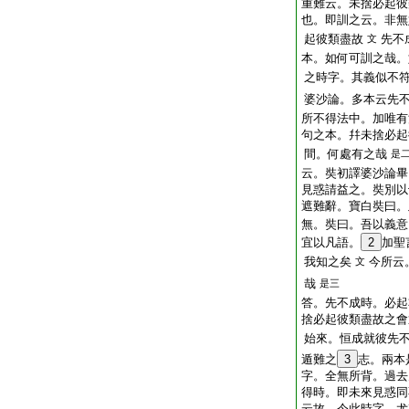
重難云。未捨必起彼
也。即訓之云。非無
起彼類盡故
先不
文
本。如何可訓之哉。
之時字。其義似不
婆沙論。多本云先不
所不得法中。加唯有
句之本。幷未捨必起
間。何處有之哉
是
云。奘初譯婆沙論畢
見惑請益之。奘別以
遮難辭。寶白奘曰。
無。奘曰。吾以義意
宜以凡語。
2
加聖
我知之矣
今所云
文
哉
是三
答。先不成時。必
捨必起彼類盡故之會
始來。恒成就彼先
遁難之
3
志。兩本
字。全無所背。過去
得時。即未來見惑同
云故。今此時字。尤