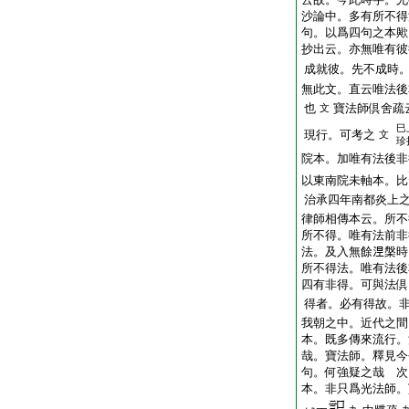
沙論中。多有所不得
句。以爲四句之本歟
抄出云。亦無唯有彼
成就彼。先不成時
無此文。直云唯法後
也
寶法師倶舍疏
文
巳
現行。可考之
文
珍
院本。加唯有法後非
以東南院未軸本。比
治承四年南都炎上
律師相傳本云。所不
所不得。唯有法前非
法。及入無餘𣵀槃
所不得法。唯有法後
四有非得。可與法倶
得者。必有得故。
我朝之中。近代之間
本。既多傳來流行。
哉。寶法師。釋見今
句。何強疑之哉
次
本。非只爲光法師。