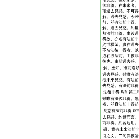
後非得。在未來者。
頂過去見惑。不可得
解。過去見惑。今雖
前。即有法前非得。
解。過去見惑。約世
無法前非得。由彼過
得故。亦名有法前非
約世横望。實在過去
不名法後非得者。以
必在彼法前。由彼非
後也。由斯過去惑。
解。應知。准前道
過去見惑。雖唯有法
彼未來見惑。有法前
去見惑。有法前非得
法後非得
第二
爲言
雖唯有法後非得。無
者。即容法前非得起
見惑有法前非得
爲
去見惑。約世而言。
前非得。約容起用。
惑。實有未來法前
引之文。二句異彼論