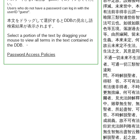
容不定故。設雖後時
い。
擇滅。未來世中。本
Users who do not have a password can log in with the
有法前非得非云謂一
userID "guest".
唯限三類智邊世俗智
本文をドラッグして選択するとDDBの見出し語
法可云也。如彼如眼
検索結果が表示されます。
色等五境。落謝過去
等。由所緣闕。留未
Select a portion of the text by dragging your
生義。本來未定。何
mouse to view all terms in the text contained in
the DDB. ・
故云未來定不生法。
生法之文。其意是同
Password Access Policies
不通一切未來不生
者。可通一切三類智
違歟
問。不時解脱聖者。
得耶
答。不可有法
有法後非得者。不時
更無捨緣。何可有法
爾者。見光法師解釋
中。雖擧無生智。無
聖者。所起盡智。可
答。不時解脱聖者。
成就義。故不可有
但於光法師列唯有法
無生智無出盡智云難
解脱聖者。起之故。