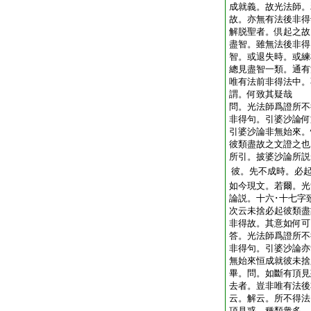
成就義。故光法師
故。亦無有法後非得
解脱聖者。倶起之故
盡智。雖無法後非得
智。或退失時。或練
總見盡智一類。通有
唯有法前非得法中。
謂。何致其疑哉
問。光法師爲證所不
非得句。引婆沙論何
引婆沙論非無始來。
彼類盡故之文證之也
所引。披婆沙論所説
彼。先不成時。必
如今現文。若爾。光
論説。十六･十七字
次云未捨必起彼類盡
非得故。其意如何可
答。光法師爲證所不
非得句。引婆沙論亦
無始來恒成就彼未
畢。問。如斷有頂見
去者。豈非唯有法後
云。解云。所不得法
頂見惑。種類衆多。