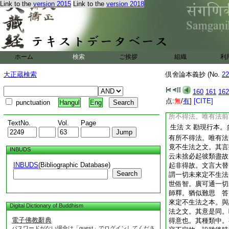
十八
Link to the
version 2015
Link to the
version 2018
法後非得。謂諸餘有
法也。次於寶法師釋
意云。法前法後。非
來時。法前法後。其
擇滅。永不生者。現
ホーム
検索
ご挨拶
有法前非得。若未來
組織
利
去。現起非得。
7
大正蔵検索
倶舍論本義抄 (No.
22
通有法前法後非得也
法。不限三類智邊世
160
161
162
不生法
人師異
爲言
点:
無
/
有
]
[CITE]
punctuation
Hangul
Eng
重難云。見泰法師所
所不得法。唯有法前
TextNo.
Vol.
Page
生法
勘現行本。
文
有所不得法。唯有法
竟不生法之文。其言
INBUDS
云未捨必起彼類盡故
INBUDS
(Bibliographic Database)
起非得故。文言大替
Search
謂一切未來定不生法
世俗智。廣可通一切
師釋。猶似難思
答
來定不生法之本。與
Digital Dictionary of Buddhism
法之文。其意是同。
電子佛教辭典
得意也。其種類中。
パスワードがない場合は「guest」でログインしてくださ