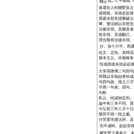
中牒疏
九
輔正
進退在人何關聖旨之
成就彼。未捨必起
爲遮非想見惑難破云
畢。寶法師以非想見
法後非得。其難意者
前非得。見道斷已。
理合唯有法後非得。
沙。加十六字。爲
此文。定知。其時流
唐本文云。亦無唯有
恒成就彼未捨必起
大宋高僧傳二句四句
而既以非無始來恒
句四句故。推之八字
字爲一句者。四句。
句歟
私云。伺諸師定判。
論中有三本不同。度
今弘長三年八月十日
覽所不得一段之處。
幷笠置寺護法所。及
先不成時。必起非
藏安置之唐本云。