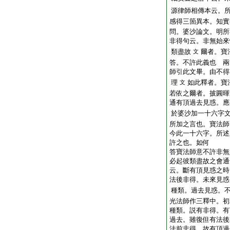
源律師相傳本云。
感得三箇異本。知實
問。婆沙論文。明所
非得句云。非無始來
類盡故
爾者。寶
文
答。不許此義也
兩
師引此文畢。由不得
理
如此釋者。寶
文
若依之爾者。披圓暉
通有頂過去見惑。應
於婆沙加一十六字
所加之言也。寶法師
今此一十六字。所述
許之也。如何
答寶法師意不許非無
必起彼類盡故之會通
云。斷有頂見惑之時
法後非得。未來見惑
種類。過去見惑。
光法師作三釋中。初
種類。説有非得。有
過去。雖復但有法後
法前非得。故有頂過