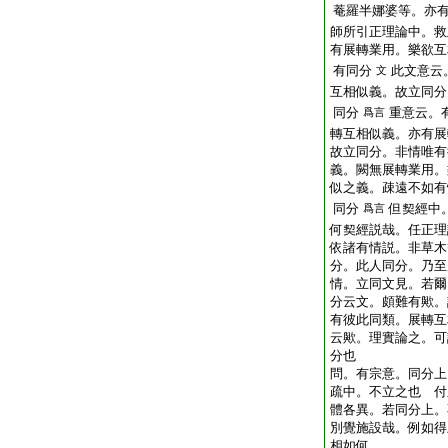
菴羅半娜婆等。亦
師所引正理論中。救
有展轉業用。樂欲互
有同分
此文意云
文
互相似義。故立同分
同分
重意云。
爲言
轉互相似義。亦有展
故立同分。非情唯有
義。闕無展轉業用。
似之義。疎遠不如有
同分
但契經中
爲言
何契經説哉。任正理
依諸有情説。非草木
分。此人同分。乃至
情。立同文見。若爾
分云文。頗難有歟。
有彼此同類。展轉互
云歟。理實論之。可
分也
問。有宗意。同分上
疏中。不立之也
付
體各異。若同分上。
別覺施設哉。例如得
相如何