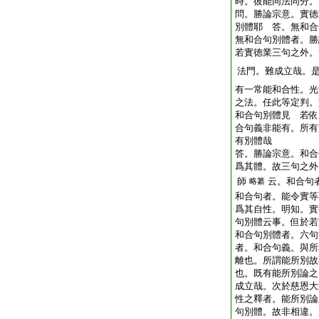
時。彼能同法同分。
問。勝論宗意。實徳
別體耶
答。無和合
無和合句別體者。勝
若實徳業三句之外。
法門。難成立哉。
有一常能和合性。光
之法。任此等定判。
和合句別體見
若依
合句義非能有。所有
有別體哉
答。勝論宗意。和合
爲其體。故三句之外
師
云。和合句
略纂
和合句者。能令實等
爲其自性。明知。實
句別體云事。但於若
和合句別體者。六句
者。和合句義。與所
離也。所謂能所別故
也。既有能所別論之
成立哉。次於慈恩
性之釋者。能所別論
句別體。故非相違。