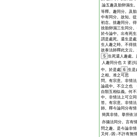
論五趣及胎卵濕生
等釋。趣同分。及胎
中有同分。故知。從
初念。捨趣同分。得
捨胎卵濕三生同分。
於今論中。出有死生
謂是處死。還生是處
生人趣之時。不得捨
故泰法師釋此文云。
5
生死還人趣處。
人趣同分也
婆沙
文
中。於是處
6
生是
之相。准之可思
問。有宗意。非情法
論疏中。不立之也
自類互相似義。何不
中。非情法上可立同
答。有宗意。非情法
師。釋今論同分有情
簡異非情。擧所依
亦攝法同分。言有
問之趣。是今論非情
又何
因
不許有無
ノ
ソ