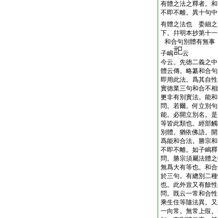
有體之法之釋者。和
不即不離。異十句中
有體之法也
委細之
下。幷明本抄第十一
和合句別體有無事
子嶋
云
今云。先徳二義之中
體云傳。略纂和合句
即用此法。爲其自性
實徳業三句和合不相
更非有別實法。能和
問。若爾。何立別句
能。必開立別名。是
等皆此類也。經部觸
別體。猶依佛語。開
爲能和合法。勝宗和
不即不離。如子嶋釋
問。勝宗須屬法體之
無爲大有等也。和合
於三句。有總別二種
也。此外豈又有餘性
問。既云一常和合性
乘生住等隨法異。又
一向常。無常上假。