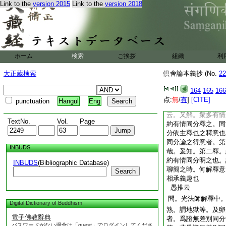
Link to the
version 2015
Link to the
version 2018
有總釋別釋之二段。
論説此名衆同分者。
言。可含有情同分及
謂隨蘊處界者。是別
之段説
4
法分。故
含有情同分及法同分
ホーム
検索
ご挨拶
組織
利
釋。隨應分別之也。
衆同。分
是別義者
ハ
大正蔵検索
倶舍論本義抄 (No.
22
當上云即
5
分同故
意也。第二釋云。又
164
165
166
同分者。約法同分論
点:
無
/
有
]
[CITE]
punctuation
Hangul
Eng
故。名爲同分。依主
云。又解。衆多有情
TextNo.
Vol.
Page
約有情同分釋之。同
分依主釋也之釋意也
同分論之得意者。第
INBUDS
哉。爰知。第二釋。
約有情同分明之也。
INBUDS
(Bibliographic Database)
聊簡之時。何解釋意
Search
相承義趣也
愚推云
問。光法師解釋中
Digital Dictionary of Buddhism
熟。謂地獄等。及卵
電子佛教辭典
者。爲證無差別同分
パスワードがない場合は「guest」でログインしてくださ