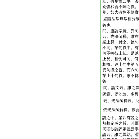
知。有別體云事
答
別體和合不離之義。
別。如大有性不隨實
豈隨法常無常相分
答也
問。勝論宗意。異句
云。光法師釋。唯在
業上見
付之。徳句
不同。業句義中。有
何不轉彼上哉。是以
上見。相例可同。何
相攝。述十句中第五
異句攝之旨。而六句
業上十句義。寧不轉
答
問。論文云。誰之
師意。婆沙論。多異
云。光法師釋云。
依光法師解釋。披
説之中。第四有説之
無想定感之旨。若爾
同婆沙論評家義云事
論云。誰之異熟。謂