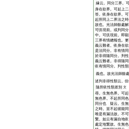
緣云。同分三界。
身在欲界。可起上二
答。依身在欲界。可
起所同上二界法之時
故也。光法師餘處解
可倶現前。或判同分
中。可倶現前。即顯
三界有情總報也。更
義云難者。依身在欲
是法同分。非有情同
於非得隨同分。判性
義云難者。非得隨同
依有情同分。判性類
義也。故光法師餘
述判非得性類云。但
隨所依性類差別
文
尋。生無色界。可起
無色界。不起所同色
同分也
疑云。生無
之時。豈不起彼能同
唯是有漏法故。不可
繋。如云有漏自地依
處定地繋故。生無色