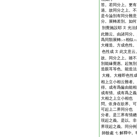
答。若同分上。更有
過。故同分之上。不
是今論別有同分難意
分。展轉差別。如何
別覺施設耶
光法
文
此難云。由諸同分。
爲同類展轉
相似
シテ
ス
大種造。方成色性
色性成
此文意云
文
故。同分之上。雖不
別能緣覺惠。起無別
造眼耳等色。能造法
大種。大種即色性
相上立小相云難者。
得。成有爲偏由能
成有情。成有爲之
大相之上立小相也
問。依身在欲界。可
可起上二界同分也
分者。是三界有情總
現起之義。是以。非
界現起之義。同分例
師餘處
解釋中。
七