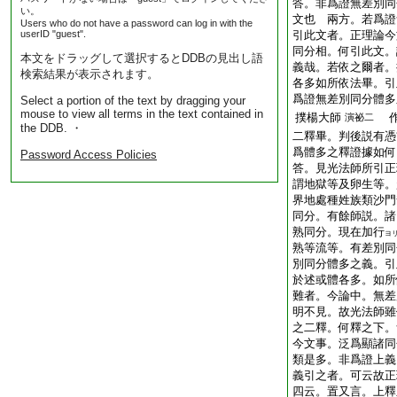
答。非爲證無差別同
い。
文也
兩方。若爲證
Users who do not have a password can log in with the
userID "guest".
引此文者。正理論今
同分相。何引此文。
本文をドラッグして選択するとDDBの見出し語
義哉。若依之爾者。
検索結果が表示されます。
各多如所依法畢。引
爲證無差別同分體多
Select a portion of the text by dragging your
mouse to view all terms in the text contained in
撲楊大師
作
演祕二
the DDB. ・
二釋畢。判後説有憑
爲體多之釋證據如何
Password Access Policies
答。見光法師所引正
謂地獄等及卵生等。
界地處種姓族類沙門
同分。有餘師説。諸
熟同分。現在加行
ヨ
熟等流等。有差別同
別同分體多之義。引
於述或體各多。如所
難者。今論中。無差
明不見。故光法師雖
之二釋。何釋之下。
今文事。泛爲顯諸同
類是多。非爲證上義
義引之者。可云故正
四云。置又言。上釋