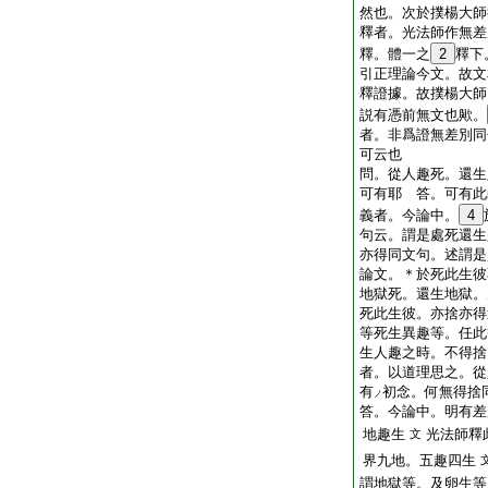
然也。次於撲楊大師
釋者。光法師作無差
釋。體一之
2
釋下
引正理論今文。故文
釋證據。故撲楊大師
説有憑前無文也歟。
者。非爲證無差別同
可云也
問。從人趣死。還生
可有耶
答。可有此
義者。今論中。
4
句云。謂是處死還生
亦得同文句。述謂是
論文。＊於死此生彼
地獄死。還生地獄。
死此生彼。亦捨亦得
等死生異趣等。任此
生人趣之時。不得捨
者。以道理思之。從
有
初念。何無得捨
ノ
答。今論中。明有差
地趣生
光法師釋
文
界九地。五趣四生
謂地獄等。及卵生等