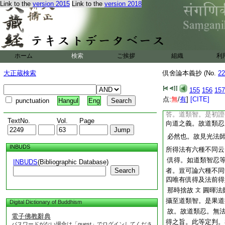
Link to the
version 2015
Link to the
version 2018
問。道類忍。可有法
法後得也
兩方。若
必無成就向道。道
義哉。是以。光法師
無法後得 若依之爾
者。有法前得。次強
ホーム
検索
ご挨拶
組織
利
得。最羸劣者。唯有
而道類忍。既有法前
大正蔵検索
倶舍論本義抄 (No.
22
況。現在道類忍。雖
可有法後得。例如婆
155
156
157
世俗智。有法倶得。
点:
無
/
有
]
[CITE]
punctuation
Hangul
Eng
忍。有法前得如何
答。道類智。是初證
TextNo.
Vol.
Page
向道之義。故道類忍
必然也。故見光法
INBUDS
所得法有六種不同云
倶得。如道類智忍
INBUDS
(Bibliographic Database)
Search
者。豈可論六種不同
四唯有倶得及法前得
那時捨故
圓暉法
文
攝至道類智。是果道
Digital Dictionary of Buddhism
故。故道類忍。無
電子佛教辭典
得之旨。此等定判。
パスワードがない場合は「guest」でログインしてくださ