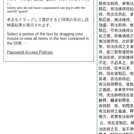
既有法前得。寧無法
い。
Users who do not have a password can log in with the
類忍。有法後得現起
userID "guest".
得。而次念所起。道
本文をドラッグして選択するとDDBの見出し語
類忍故。無法後得。
検索結果が表示されます。
強盛。有法前得。無
類忍。可有法後得云
Select a portion of the text by dragging your
起之後。容被成就
mouse to view all terms in the text contained in
無法後得也。次於婆
the DDB. ・
智。有法倶得之文者
得。故三類智邊世俗
Password Access Policies
有法倶得。於前後得
不定。不必具之。道
位分故。從本以來。
師。現在道類忍。有
前者。容法前得起。
有法前得釋也。道類
之義故。未來世中何
問。光法師明現在道
解釋。爾者初釋意。
前得耶
答。初釋意
有法前得之義邊。釋
兩方。若實有法前得
云。現在道類忍。
法倶得之言。豈不簡