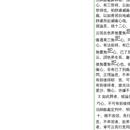
心。有三世得。云如
世得也。初靜慮威儀
義。以如善習自地威
靜慮所起威儀心哉。
彼論意。就十二心。
云現在色界無覆無
儀通果三無
心。
心。有法前得。有已
無覆無
心。已了
云。謂色界生長。趣
後無覆無
心也。
儀心。非有已了別義
問。正理論意。不串
有前後得耶
答。可
有前後得者。披光法
婆沙。雜心。亦據不
如此釋者。彼論
文
巧心。不可有前後
法師餘處定判中。明
十。雖不改頌。長
意。不串習者。欲界
者。寧可云長行意同