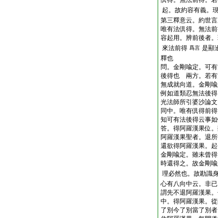
起。故約容有義。
第三釋意云。約世言
唯有法倶得。無法前
容起用。辨前後者。
來法前得
是顯
爲言
釋也
問。金剛喩定。可有
後得也
兩方。若有
無成就向道。金剛
例如道類忍無法後得
光法師所引婆沙論文
同中。唯有倶得前得
知可有法後得云事如
答。得阿羅漢果位。
阿羅漢果聖者。退所
還欲得阿羅漢果。起
金剛喩定。雖未曾得
時還得之。故金剛喩
理必然也。故勘識
心有八向中云。非已
謂先不退阿羅漢果。
中。得阿羅漢果。從
了別今了別當了別者