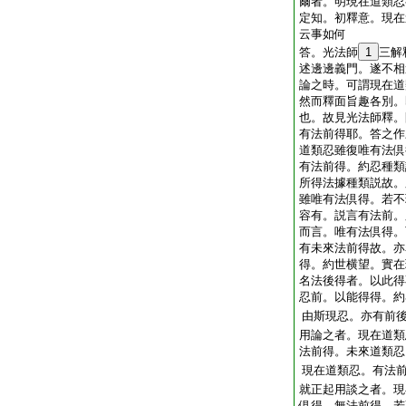
爾者。明現在道類忍
定知。初釋意。現在
云事如何
答。光法師
1
三解
述邊邊義門。遂不相
論之時。可謂現在道
然而釋面旨趣各別。
也。故見光法師釋。
有法前得耶。答之作
道類忍雖復唯有法倶
有法前得。約忍種類
所得法據種類説故。
雖唯有法倶得。若不
容有。説言有法前。
而言。唯有法倶得。
有未來法前得故。亦
得。約世横望。實在
名法後得者。以此得
忍前。以能得得。約
由斯現忍。亦有前
用論之者。現在道類
法前得。未來道類忍
現在道類忍。有法前
就正起用談之者。現
倶得。無法前得。若