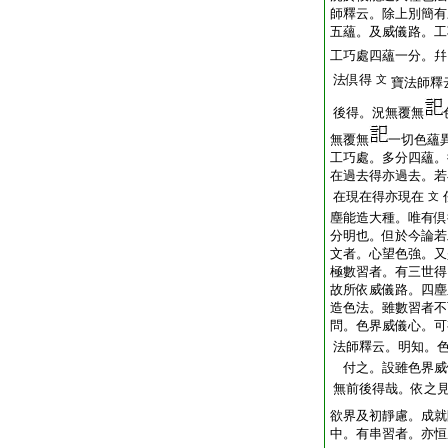
師釋云。除上別簡有
五蘊。及威儀路。工
工巧處四蘊一分。幷
法倶得
文
寶法師釋
後得。況無覆無
無覆無
一切色蘊
工巧處。多分四蘊。
在過去得亦過去。若
在現在得亦現在
文
塵能造大種。唯有倶
分明也。但於今論若
文者。心望色強。又
極數習者。有三世得
故所依威儀路。四塵
造色法。雖數習者不
問。色界威儀心。可
法師釋云。明知。
付之。設雖色界威
無前後得哉。依之
欲界及初靜慮。成
中。有串習者。亦恒