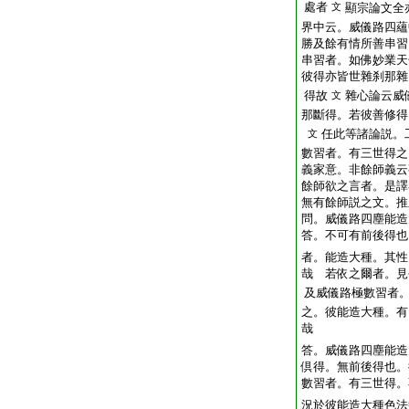
處者
文
顯宗論文全
界中云。威儀路四蘊
勝及餘有情所善串習
串習者。如佛妙業天
彼得亦皆世雜刹那雜
得故
雜心論云威
文
那斷得。若彼善修得
任此等諸論説。
文
數習者。有三世得之
義家意。非餘師義云
餘師欲之言者。是譯
無有餘師説之文。推
問。威儀路四塵能造
答。不可有前後得也
者。能造大種。其性
哉
若依之爾者。見
及威儀路極數習者
之。彼能造大種。有
哉
答。威儀路四塵能造
倶得。無前後得也。
數習者。有三世得。
況於彼能造大種色法