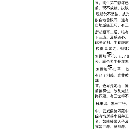
果。明生第二靜慮已
前。現不成就。説
現起勢不堅強。披
依自地發眼耳二通有
自地威儀工巧。有三
所起眼耳二通。唯有
下三識。及威儀心。
此等定判。生初靜慮
後得
加之。識身
見
無覆無
心。已了
云。謂色界生長趣無
文
無覆無
心
既
有已了別義。豈非彼
哉
答。色界是定地。麁
前後得也。故見光法
路四蘊。有三世得不
極串習。無三世得
中。云威儀路四蘊中
餘有情所善串習幷工
者。如佛妙業天子及
亦皆世雜。刹那雜。