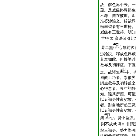
故。解色界中云。一
蘊。及威儀路異熟生
不雜。隨在彼世。即
准婆沙論文。於欲界
極串習者有三世得。
威儀有三世得。明知
世得
寶法師引此
文
界二無
心無前後
沙論説。釋成色界
其意如此。但於婆沙
欲界及初靜慮。下置
之。故諸無
中。
威儀工巧者。擧欲界
謂生欲界及初靜慮之
心得意者。豈生初靜
知。隨其所應。可配
以五識身性羸劣故。
者。對自地所起三識
以五識身性羸劣故。
無
心。勢不堅強
則不成就
非謂
爲言
起三識身。勢力堅強
法師餘處解釋者。指