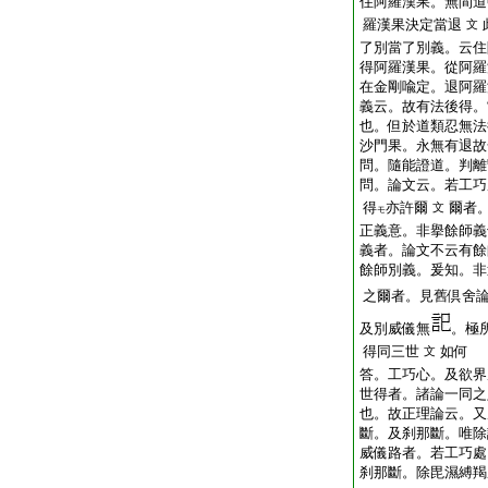
住阿羅漢果。無間道
羅漢果決定當退
文
了別當了別義。云住
得阿羅漢果。從阿羅
在金剛喩定。退阿羅
義云。故有法後得。
也。但於道類忍無法
沙門果。永無有退故
問。隨能證道。判離
問。論文云。若工巧
得
亦許爾
爾者
文
モ
正義意。非擧餘師義
義者。論文不云有餘
餘師別義。爰知。非
之爾者。見舊倶舍
及別威儀無
。極
得同三世
如何
文
答。工巧心。及欲界
世得者。諸論一同之
也。故正理論云。又
斷。及刹那斷。唯除
威儀路者。若工巧處
刹那斷。除毘濕縛羯