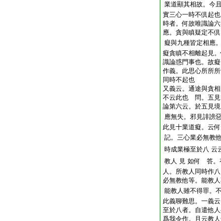
業道顯其相故。今
實三心一時不倶起也
時者。何故唯識論六
應。貪與瞋疑定不倶
癡與九種皆定相應
癡貪瞋不相離起見。
識論惑門事也。故癡
作義。此思心所所所
同時不起也
又義云。通途與貪相
不云此也 問。五見
論第六云。於五見境
應無失。邪見誹謗
此見十業道癡。云何
記。三心業必無教
時成業極至於八
云
教人
見
如何 答。
人。所教人同時作八
必無教他等。能教人
能教人雖不得罪。
此義聊難思。一義云
至於八者。自遣他人
爲我令作。且云教人