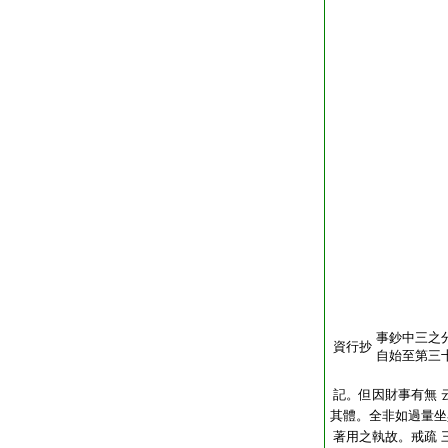
事鈔中三之
資行抄
自始至第三
記。但因財事有無
其體。全非如過量坐
著用之執故。戒疏