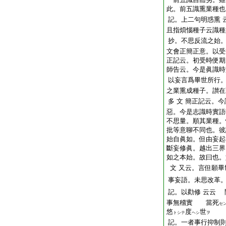
此。前五識熏業種也
記。上二句明惑熏
且指煩惱種子云識種
抄。不思反流之始
文會正簡正意。以受
正記云。初受時便期
師告云。今是眞識時
以妄言爲畢世所行
之業熏成種子。讃在
多
文
簡正記云。今
惡。今是志識時實語
不思量。順其業種。
批等意聊不同也。彼
始自眞如。但由妄起
斷妄修眞。越出三界
如之本始。故曰也。
文
又云。言但願畢
事妄語。未思改革
記。以勸修
云云
問
事無
稽實
當
死
セ
悠
度
世
トシテ
ヘシ
ヲ
記。一者事行抑制