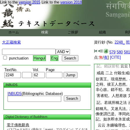
抄。過失殺人者以
Link to the
version 2015
Link to the
version 2018
斷能殺之人頭。誤殺
目所不見心所不意。
記。有所傾壓
云云
死也 不意○謂之贖
人也 危也 大妄
ホーム
検索
ご挨拶
組織
利
列縁可別 從得不淨
抄。九前人解
云云
大正蔵検索
資行鈔 (No.
2248_
照
也
579
580
581
記。三十七品○即是
点:
無
/
有
]
[CITE]
punctuation
Hangul
Eng
通凡。何云聖法哉 
記。錯誤皆犯
云云
TextNo.
Vol.
Page
戒疏
二上
付殺生戒
欲害王。現境歴然。
之時。彼王人忽然。
INBUDS
非心故。錯不犯。若
INBUDS
(Bibliographic Database)
害者犯。人想差故
Search
記。若就所稱之法
錯稱凡。又迷凡法。
佛便謂已是。準同此
Digital Dictionary of Buddhism
記。如氷即水氷豈成
電子佛教辭典
云云
氷鑛喩理也。
パスワードがない場合は「guest」でログインしてくださ