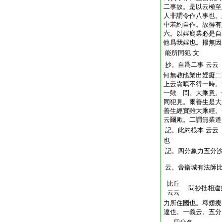
二事故。是以云極至
人非謂令作八事也。
中若約自作。故得有
六。以婬癡業必是自
他爲我婬也。撥無因
能所同犯
文
抄。自爲二事
云云
何無教他業出婬癡二
上云貪嗔不得一時。
一歟 問。大乘意。
同犯見。爾善生是大
善生經實雖大乘經。
云爾歟。二謂無業道
記。此約根本
云云
也
記。四分象力五分
云。舍衞城有法師
比丘
問抄批相違
云云
力所住國也。釋翅痩
違也。一義云。五分