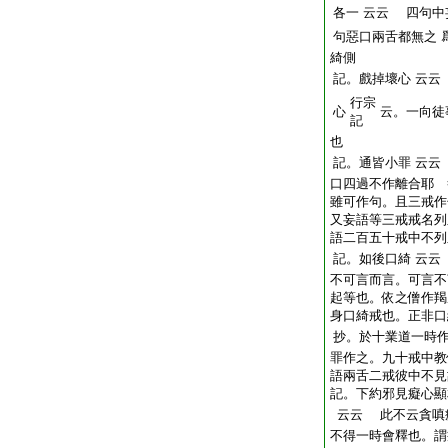
各一
云云
四句中
句惡口兩舌都無之
綺側
記。戲掉壞心
云云
行宗
心
云。一向徒
記
也
記。通皆小罪
云云
口四過不作離合耶 
雖可作句。且三戒作
又妄語等三戒戒名列
語二百五十戒中不列
記。如後口綺
云云
不可言而言。可言不
起等也。依之僧作羯
身口綺戒也。正非口
抄。於十業道一時
罪作之。九十戒中教
語兩舌二戒彼中不見
記。下約邪見癡心顯
云云
此不云貪嗔
不得一時會釋也。謂