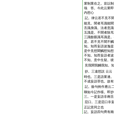
業制業在之。豈以制
哉 答。今此云業即
内想心
記。律云若不見不
能見。聞者耳識能聞
舌識身識。法者意識
五識是。不聞者除耳
三識餘眼識耳識是。
是。若不見不聞不觸
知。知而妄語波逸提
是中見想聞觸想知想
不知。知而妄語者波
不知。意中生疑。彼
見我聞我觸我知。
抄。三違想説
云云
時也。三是語業邊。
不成妄語罪也。故有
記。餘句例作應云
聊如今記作樣。即抄
三。一是妄語非兩舌
惡口。三是惡口非
正記意同之也
記。妄語四句齊有兩