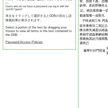
聖。惑彼下愚。恣懶
い。
妙用。若此即佛何止
Users who do not have a password can log in with the
userID "guest".
記。經説遮那遍一
都迷階漸一混聖凡
本文をドラッグして選択するとDDBの見出し語
検索結果が表示されます。
于時貞和三年
丙
提寺東僧坊二室記之
Select a portion of the text by dragging your
佛法將失滅是以經論
mouse to view all terms in the text contained in
典籍空成蟲巣解紐難
the DDB. ・
墨雖無其詮只殖聞熏
Password Access Policies
遇而已
遍學行沙門照遠