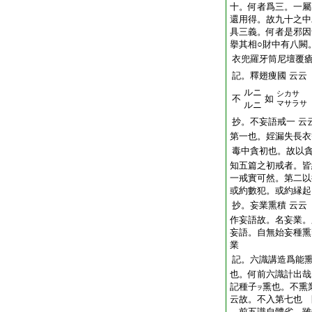
十。何者爲三。一屬
還用得。故九十之中
具三義。何者是邪因
擧其相○財中有八闕
衣兜羅牙筒尼壇覆
記。釋翅痩國
云云
ルニ
シカサ
不
如
マサラサ
ルニ
抄。不妄語戒一
云
第一也。婬漏失長衣
毒中貪初也。故以
知五篇之初戒者。皆
一戒實可然。第二以
或約數犯。或約縁起
抄。妄業熏積
云云
作妄語故。名妄業。
妄語。自無始妄種熏
業
記。六識講造爲能
也。何前六識計出哉
記種子
熏也。不熏
ヲ
云故。不入第七也 
前五識自體劣。雖