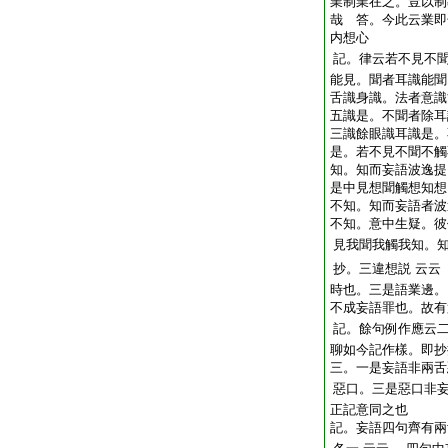
業制業在之。豈以制
哉 答。今此云業即
内想心
記。律云若不見不
能見。聞者耳識能聞
舌識身識。法者意識
五識是。不聞者除耳
三識餘眼識耳識是。
是。若不見不聞不觸
知。知而妄語波逸提
是中見想聞觸想知想
不知。知而妄語者波
不知。意中生疑。彼
見我聞我觸我知。
抄。三違想説
云云
時也。三是語業邊。
不成妄語罪也。故有
記。餘句例作應云
聊如今記作樣。即抄
三。一是妄語非兩舌
惡口。三是惡口非
正記意同之也
記。妄語四句齊有兩