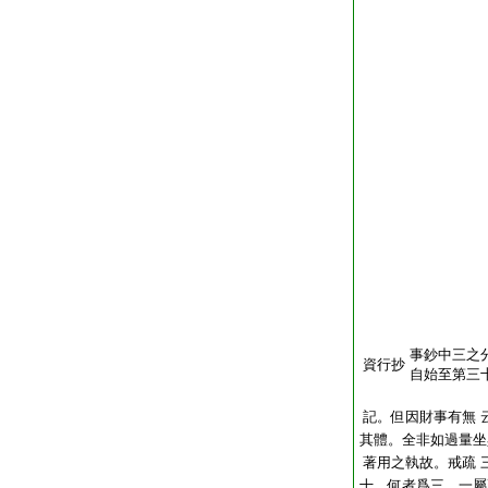
事鈔中三之
資行抄
自始至第三
記。但因財事有無
其體。全非如過量坐
著用之執故。戒疏
十。何者爲三。一屬