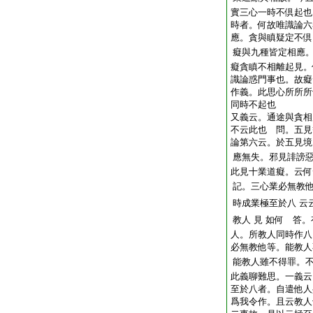
實三心一時不倶起也
時者。何故唯識論六
應。貪與瞋疑定不倶
癡與九種皆定相應
癡貪瞋不相離起見。
識論惑門事也。故癡
作義。此思心所所所
同時不起也
又義云。通途與貪相
不云此也 問。五見
論第六云。於五見境
應無失。邪見誹謗
此見十業道癡。云何
記。三心業必無教
時成業極至於八
云
教人
見
如何 答。
人。所教人同時作八
必無教他等。能教人
能教人雖不得罪。
此義聊難思。一義云
至於八者。自遣他人
爲我令作。且云教人