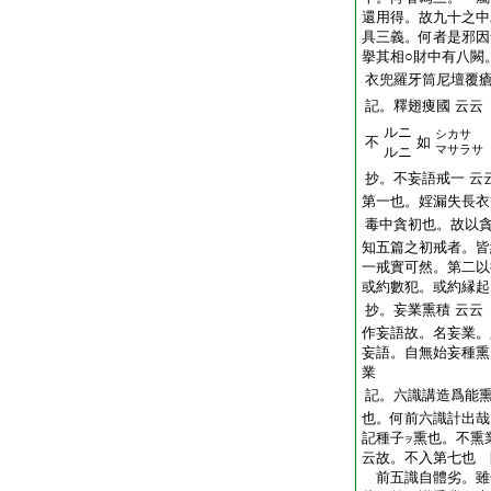
還用得。故九十之中
具三義。何者是邪因
擧其相○財中有八闕
衣兜羅牙筒尼壇覆
記。釋翅痩國
云云
ルニ
シカサ
不
如
マサラサ
ルニ
抄。不妄語戒一
云
第一也。婬漏失長衣
毒中貪初也。故以
知五篇之初戒者。皆
一戒實可然。第二以
或約數犯。或約縁起
抄。妄業熏積
云云
作妄語故。名妄業。
妄語。自無始妄種熏
業
記。六識講造爲能
也。何前六識計出哉
記種子
熏也。不熏
ヲ
云故。不入第七也 
前五識自體劣。雖