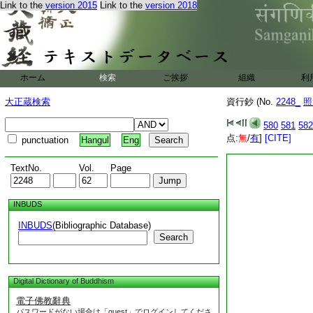
Link to the
version 2015
Link to the
version 2018
妙用。若此即佛何止
記。經説遮那遍一
都迷階漸一混聖凡
于時貞和三年
丙
提寺東僧坊二室記之
ホーム
検索
ご挨拶
組織
利
佛法將失滅是以經論
典籍空成蟲巣解紐難
大正蔵検索
資行鈔 (No.
2248_
照
墨雖無其詮只殖聞熏
遇而已
580
581
582
点:
遍學行沙門照遠
無
/
有
]
[CITE]
punctuation
Hangul
Eng
TextNo.
Vol.
Page
INBUDS
INBUDS
(Bibliographic Database)
Search
Digital Dictionary of Buddhism
電子佛教辭典
パスワードがない場合は「guest」でログインしてくださ