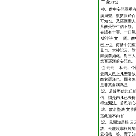
象力也
抄。僧中妄語罪重
漢局聖。復數限於百
可知也。又羅漢聖人
凡僧受誑生信不疑。
妄語有十罪。一口氣
彼誹謗
文
問。僧
已上也。何僧中犯重
見也。大抄記云。對
羅漢前如此。對三人
第百羅漢前妄語也。
也
云云
私云。今
云四人已上凡聖僧故
白衣羅漢也。爾者無
是非莫自稱爲是
記。若於堅信比丘
信。謂是内凡已去得
得無漏法。若忍初心
壞。故名堅法
文
則
逃此過不内省
記。見聞知是根
云
故。云塵境非根境知
云根哉 答。實了知