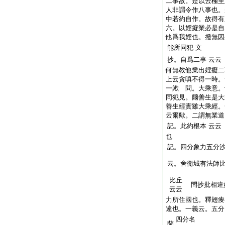
二事故。是以云極至
人非謂令作八事也。
中若約自作。故得有
六。以婬癡業必是自
他爲我婬也。撥無因
能所同犯
文
抄。自爲二事
云云
何無教他業出婬癡二
上云貪嗔不得一時。
一歟 問。大乘意。
同犯見。爾善生是大
善生經實雖大乘經。
云爾歟。二謂無業道
記。此約根本
云云
也
記。四分象力五分
云。舍衞城有法師
比丘
問抄批相違
云云
力所住國也。釋翅痩
違也。一義云。五分
四分名
蘭