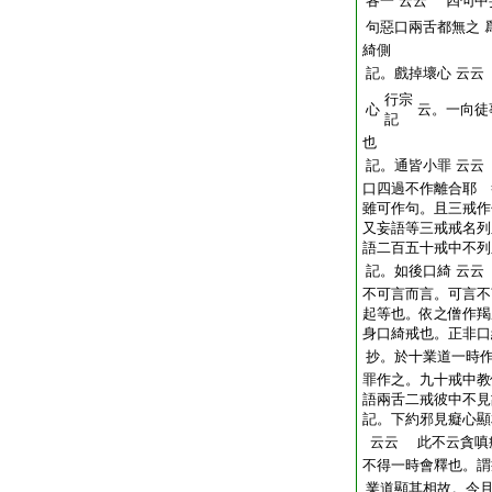
各一
云云
四句中
句惡口兩舌都無之
綺側
記。戲掉壞心
云云
行宗
心
云。一向徒
記
也
記。通皆小罪
云云
口四過不作離合耶 
雖可作句。且三戒作
又妄語等三戒戒名列
語二百五十戒中不列
記。如後口綺
云云
不可言而言。可言不
起等也。依之僧作羯
身口綺戒也。正非口
抄。於十業道一時
罪作之。九十戒中教
語兩舌二戒彼中不見
記。下約邪見癡心顯
云云
此不云貪嗔
不得一時會釋也。謂
業道顯其相故。今