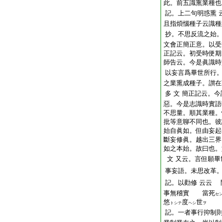
此。前五識熏業種也
記。上二句明惑熏
且指煩惱種子云識種
抄。不思反流之始
文會正簡正意。以受
正記云。初受時便期
師告云。今是眞識時
以妄言爲畢世所行
之業熏成種子。讃在
多
文
簡正記云。今
惡。今是志識時實語
不思量。順其業種。
批等意聊不同也。彼
始自眞如。但由妄起
斷妄修眞。越出三界
如之本始。故曰也。
文
又云。言但願畢
事妄語。未思改革
記。以勸修
云云
問
事無
稽實
當
死
セ
悠
度
世
トシテ
ヘシ
ヲ
記。一者事行抑制