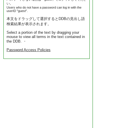
い。
Users who do not have a password can log in with the
userID "guest".
本文をドラッグして選択するとDDBの見出し語
検索結果が表示されます。
Select a portion of the text by dragging your
mouse to view all terms in the text contained in
the DDB. ・
Password Access Policies