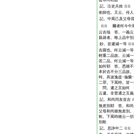
記。注史兵姓
云云
術師也。又云。伶人
記。中罵己及父母
爾者何今中罵
云云
云吉哉 答。一義云
親疎者。唯上品中別
鈔。並遞減一等
云
吉羅也。何云減一等
輕重二品故。云減一
若二品。何云減一等
如何耶 答。悉雖不
本於吉不分三品故。
時。具波逸提･偸蘭
二罪。下罵時。皆一
問。遞之言如何 
云遞。非普通之互義
記。和尚同友並吉
無差別耶 答。和尚
父母和尚雖無差別。
歟。下罵時雖云一切
別歟
記。息諍中二
云云