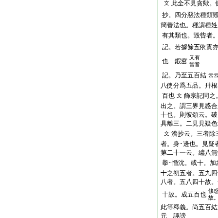
此全不見貪歟。
文
抄。四分惡法種類
簡善法也。種謂種姓
有其類也。毀呰者
記。若據餘五依實
又有
也
鍜窋
當音
記。乃至五百結
云
八使分爲五品。幷根
百也
飾宗記同之
文
出之。謂三界見惑合
十也。則彼頌云。破
具離三。二見見疑色
濟抄云。三者除
文
者。身･邊也。見疑
第二十一云。纒八無
擧･惛沈。或十。加
十之初五者。五九四
八者。五八四十故。
修
十故。成五百也
故
此等釋義。尚五百結
元
誣謗