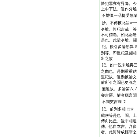
於犯罪亦有昇降。今
上中下法。但作分離
不離倶一品提受無
抄。不傳彼此語○一
令離。何犯吉哉 答
不可値遇。如此兩邊
是也。此雖令離。鬪
記。後引多論彰異
別等。即重犯及鬪相
出之故
記。如一説未離再
之由也。是則重重結
重犯故。但勘彼論文
前所引之聞已更説之
無違故。多論第六
突吉羅。解者應言聞
不聞突吉羅
文
記。前列多相
云云
戲咲等是也 問。上
傳向比丘。豈非相違
傳。他自本吉。含多
者。此何降成輕罪之