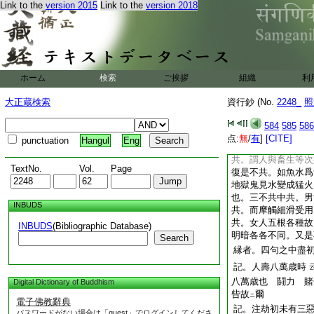
Link to the
version 2015
Link to the
version 2018
文。六群爲斷淨人餘
六群於人前罵彼
文
人
如此文讀時
云云
也 辱
ハツカシム
抄。一人生國中皆
ホーム
検索
ご挨拶
組織
利
者。指何國哉 答。
大正蔵検索
資行鈔 (No.
2248_
照
欲界云國中歟。倶舍
亦爾故
簡正記云
文
584
585
586
器不同四句料簡。一
点:
無
/
有
]
[CITE]
punctuation
Hangul
Eng
頼耶識共變。此器世
共。謂人與畜生等次
TextNo.
Vol.
Page
復是不共。如魚水爲
地獄鬼見水變成猛火
也。三不共中共。男
INBUDS
共。而摩觸細滑受用
共。女人五根各種故
INBUDS
(Bibliographic Database)
明暗各各不同。又是
Search
縁者。四句之中盡
記。人壽八萬歳時
八萬歳也
鬪
力
賭
Digital Dictionary of Buddhism
呰故
爾
ニ
電子佛教辭典
記。注劫初未有三
パスワードがない場合は「guest」でログインしてくださ