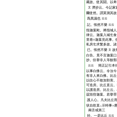
藏故。使其鬪。以卑
濟抄云。今記家
文
爾使然。謂莫測其故
爲異議也
云云
記。悵然不樂
云云
指迦葉歟。將指城人
律云。迦葉入城乞食
里巷○迦葉見此事。
私房乞求繁多故。諸
已。悵然不樂
故
文
白告。竟不言迦葉口
抄。但擧非人等餘類
簡正記引本律
云云
以事白佛云。令汝今
有非人來白佛。比丘
以信心不敢加割害。
可造房。比丘直云。
以護造房。比丘云。
茲毀呰迦葉。若擧罪
護人心。凡夫比丘
状
自欺
直
示時事
ニ
ヲ
兩舌戒第三
抄。一是比丘
云云