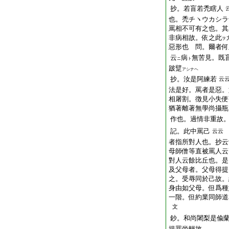
抄。若盲若禿瞎人
也。禿チヽウカシラ
罵相不可有之也。其
非病相故。依之此
ヲ
惡
形也 問。爾者何
云
病
無苦見。既
ニ
ト
跛躄
アシナヘ
抄。汝是阿練若
云
法是好。罵者是惡。
相屠割。徴見小失便
猶著離著無學尚攝瓶
作也。過情非重故
記。此中罵己
云云
者指所對人也。抄云
母師僧等直被罵人云
對人云餘比丘也。是
及父母者。父母得提
之。受辱同於己故。
身由如父母。但爲種
一階。但約業同師道
文
鈔。和尚闍梨是偸
提罪尚輕故