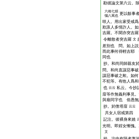
勘彼論文第六云。
六相七煩
更以餘事
惱八罵也
咲人。用出家受戒
爲
欺誑人多情詐人。如
吉羅。不聞亦突吉羅
令離散者突吉羅
文
差別也 問。如上説
而此事何得輕吉耶 
同也
抄。和尚同師親友
問。和尚直謀惡事破
謀惡事破之歟。如何
不犯等。有他人爲和
也
私云。今抄
云云
庿等作無義利事見。
與廟同字也 俗愚無
抄。於僧塔庿
云云
共女人宿戒第四
記注。彼裸身來嬈
光明。即婬女慚愧。
文
抄。注中有隔者準