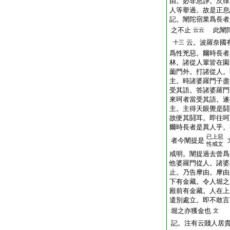
由。必非息諍。次律
人等擧過。故是正息
記。闡陀宿業爲長者
之不止
此闡陀
云云
云。波羅奈國
十三
爲性兇惡。爾時長者
林。諸從人輩皆在園
薗門外。打諸從人。
主。時諸婆羅門子盡
受其語。答諸婆羅門
來呵者當受其語。遂
主。主得天眼覺是鬪
故便其鬪耳。即往呵
爾時長者是異人乎。
已上惡
者今闡提是
性戒文
戒明。闡提過去曾爲
他婆羅門從人。諸婆
止。乃告摩由。摩由
下有金藏。令人堀之
殿前有金藏。人在上
遣別處立。即不敢言
堀之亦獲金也
文
記。注有云賤人居