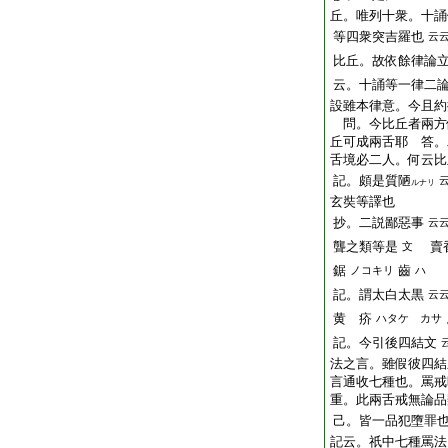
丘。唯列十衆。十誦
等四衆突吉羅也
云
比丘。故依餘律論
云。十誦等一律二
設雖本律意。今且約
問。今比丘者兩方
丘可成兩舌耶 答。
舌境必二人。何云比
記。
頗
是
質
陋
ルナリ
玄奘等譯也
抄。二説鄙惡事
云
聾之類等是
賣
文
鋸
齒
ノコキリ
ハ
記。謂太白太黒
云
黄
疥
ハタケ カサ
記。今引後四結文
法之言。雖假彼四結
言通收七種也。罵戒
重。此兩舌戒無論品
己。皆一品犯墮罪
記云。祇中七種罵法