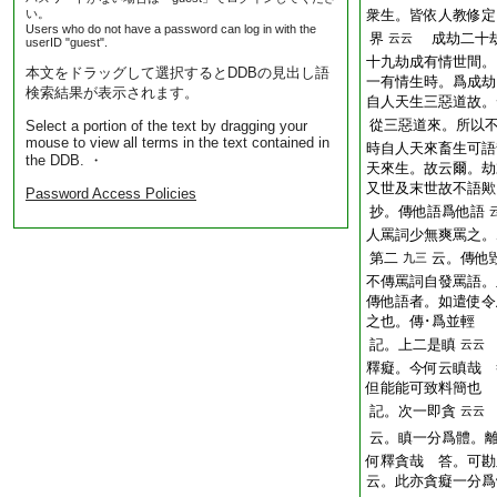
い。
衆生。皆依人教修定
Users who do not have a password can log in with the
界
成劫二十劫
云云
userID "guest".
十九劫成有情世間。
本文をドラッグして選択するとDDBの見出し語
一有情生時。爲成劫
検索結果が表示されます。
自人天生三惡道故。
從三惡道來。所以
Select a portion of the text by dragging your
mouse to view all terms in the text contained in
時自人天來畜生可語
the DDB. ・
天來生。故云爾。劫
又世及末世故不語歟
Password Access Policies
抄。傳他語爲他語
人罵詞少無爽罵之。
第二
云。傳他
九三
不傳罵詞自發罵語。
傳他語者。如遣使令
之也。傳･爲並輕
記。上二是瞋
云云
釋癡。今何云瞋哉 
但能能可致料簡也
記。次一即貪
云云
云。瞋一分爲體。
何釋貪哉 答。可勘
云。此亦貪癡一分爲