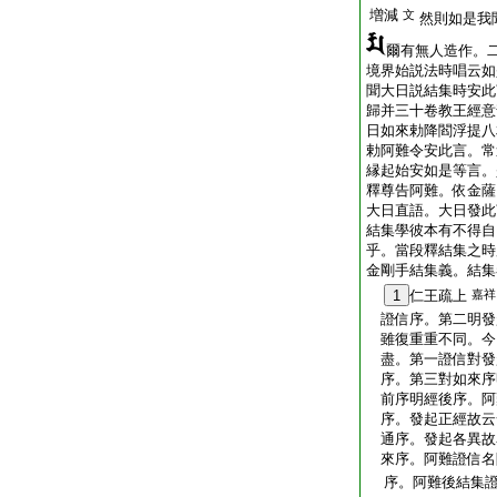
増減
文
然則如是我
爾有無人造作。
境界始説法時唱云如
聞大日説結集時安此
歸并三十卷教王經意
日如來勅降閻浮提八
勅阿難令安此言。常
縁起始安如是等言。
釋尊告阿難。依金薩
大日直語。大日發此
結集學彼本有不得自
乎。當段釋結集之時
金剛手結集義。結集
1
仁王疏上
嘉祥
證信序。第二明發
雖復重重不同。今
盡。第一證信對發
序。第三對如來序
前序明經後序。阿
序。發起正經故云
通序。發起各異故
來序。阿難證信名
序。阿難後結集證