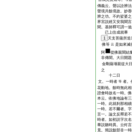
傳義云。聲以詮辨法
聲境共餘境故。妙香
辨之功。不約娑婆之
界宮説經又安我聞言
聞。基師釋可謂一途
已上信成就畢
1
天支菩薩所造
佛等
是如來滅
云
阿
從佛親聞結
非傳聞。大日開題
金剛薩埵親從大日
之
十二日
文。一時者
者。
等
花動地。餘時無此相
證會時故名一時。佛
本云。依佛地論有三
一時。此就刹那相續
一時。若不爾者。字
言一。論文反釋若不
時者。如初説字次名
畢説聽時異。云何言
竟。簡説餘部非一時