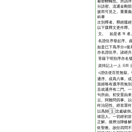
祕密幖幟也。所謂序
分語密。流通金剛部
披而可見之。重重義
科畢
次別釋者。釋經牒經
以下牒釋文更作釋。
文。 如是者
者
等
名證信序發起序。
如是已下爲序分○復
亦名證信序。諸經共
菩薩下明別序亦名
資持記上一上
元照
○證信使百世無疑。
通序。或爲六事。或
當經唯有通序而無別
且就通序有二門。一
句所由。初安置由來
云。阿難問四事。以
何治惡性。經首置何
以爲師
1
念處破倒
彼惡人。一切經初皆
正解。後辨治障修解
依聖教。故但四問不