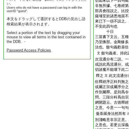
切如來以下一四句偈
い。
非無所據。七卷經第
Users who do not have a password can log in with the
部具會段説之。比挍
userID "guest".
薩埵至於諸悉地當不
本文をドラッグして選択するとDDBの見出し語
來已下一頌不説之。
検索結果が表示されます。
不安此四句也
十日
Select a portion of the text by dragging your
三當書下文云。五種
mouse to view all terms in the text contained in
the DDB. ・
乃至佛部。金剛修多
法也。餘句義歡喜信
Password Access Policies
餘句義者。持此
文
次流通分有二説。一
或説此爲流通分。或
切諸魔不能壞下此二
釋之
此文流通分
文
但釋經序正科判無之
或屬正宗或屬序分之
作別屬釋。是則爲令
問。三段分科爲自宗
網開題云。古徳釋經
之意。今意一一句句
曼荼羅身法然而有
別淺略意非宗正意。
之意也。若更云深義