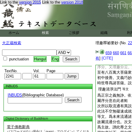
爲序正二段乎。經文
Link to the
version 2015
Link to the
version 2018
説法下科正宗。此是
非無所憑。菩提留支
羅蜜經云。如是我聞
一切如來金剛正智。
千萬人前後圍繞供養
ホーム
検索
ご挨拶
組織
利
後善。其義深遠其語
滿。其名曰金剛手菩
大正蔵検索
理趣釋祕要鈔 (No.
22
菩薩。文殊師利菩薩
魔菩薩。如是等菩
659
660
661
66
經依一説理趣經同本
有
]
[CITE]
punctuation
Hangul
Eng
等文次列金剛手等同
序分。又理趣分云。
TextNo.
Vol.
Page
至有八百萬大菩薩衆
初中後善。文義巧妙
時世尊爲諸菩薩。説
INBUDS
理趣清淨法門
等文
INBUDS
(Bibliographic Database)
爲正宗之義無諍。依
Search
屬序分意在此者歟
次所以取流通有異説
此法不空無礙速成就
等文。爲未來流通諸
Digital Dictionary of Buddhism
故屬流通分也。次文
電子佛教辭典
爲主故。讃此尊之文
パスワードがない場合は「guest」でログインしてくださ