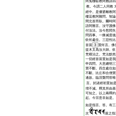
阿菟樓駄教阿難請四
教。今謂二人同教
經中。是優婆離教阿
樓逗教阿難問。智論
間北首而臥。爾時阿
語阿難言。汝守護佛
付汝法。汝今愁悶失
問四事。一佛滅度後
依何處住。三惡性比
首當
3
置何言。佛
提木叉爲汝大師。依
梵檀治之。梵法默然
一切經首當置如是我
申四問。大意總明三
寶不斷。四念處住如
不斷。比丘和合僧寶
邊故。臨涅槃問答唯
言。於諸經初置如
増不減。釋其所由基
可知之。以上兩釋約
起。今宗意非如是。
如是指言。答。有三
次
親之指