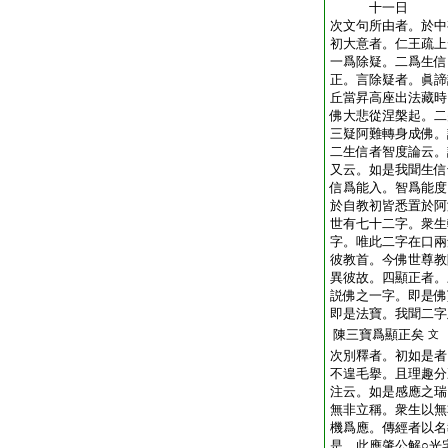
十一日
次文句所由者。於中
初大意者。仁王疏上
一爲除疑。二爲生信
正。言除疑者。眞諦
丘當昇高座出法藏時
佛大悲從涅槃起。二
三疑阿難轉身成佛。
二生信者智度論云。
又云。如是我聞生信
信爲能入。智爲能度
於自教初皆悉置於阿
世有七十二字。衆生
字。唯此二字在口兩
彼教首。今佛世尊教
異彼故。四顯正者。
説佛之一字。即是佛
即是法寶。我聞二字
陳三寶爲顯正矣
文
次別釋者。初如是者
不遑毛擧。且理趣分
注云。如是感應之瑞
無非立稱。衆生以無
機爲應。傳經者以名
是。此應肇公解○光