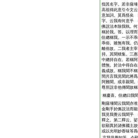
指其名字。若非薩埵
高祖得此意引今文云
意加詞。莫爲怪矣 
字。云我有何意乎 
佛説法本除我執。何
稱於我。答。以理而
但總稱我。一示不乖
乖俗。雖無有我。仍
離俗故。二我者主宰
持。其聞積集。三惠
中總持自在。若稱阿
體無。於法中得自在
義成故。稱我聞不稱
間共言我見聞此將爲
阿難聞。或非親聞。
尊所説非他傳聞故稱
稱慶喜。但總曰我
剛薩埵聞云我聞亦准
金剛手於佛説法而能
我見我覺云我聞乎 
釋之。第二釋云。娑
欲顯異於諸佛國土故
或以光明妙香味等爲
言我見覺知等。今