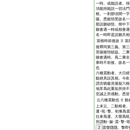
一時。或能説者。得
項能持能説一切法門
根。一刹那頃聞一字
礙。悉能領受故名一
那説聽頓悟。簡中下
聽會遇一時或相會遇
名一時即是説聽共相
當根時前後故
當
文
後釋同第三義。第三
菩薩雖預頓益。二乘
雖會遇時。爲二乘非
果時不前後。故名一
也
六種震動者。大日經
餘經具説其相。今依
謂含嗔癡見慢疑六根
地常爲此重垢所持不
至誠之所感動。悉皆
云六種震動也
餘
文
上末云。二動相者。
運･吼･撃。初漸爲
往來爲運。大聲爲吼
所謂動･漏･震･撃･
2
震聲隱隱。撃即