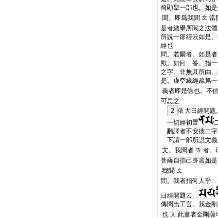
前顯擧一部也。如是
聞。即爲我聞
當
文
是者總擧所聞之法體
所説一部經云如是。
經也
問。若爾者。如是者
歟。如何 答。指一
之字。非無其所由。
是。虚空藏經疏第一
義者即是信也。不
可思之
2
依大日經開題
一切經初置
翻譯者不安彼二字
下謂一部所説文義
文。我聞者
者。
等
菩薩自指己身言如是
我聞
文
問。我者指何人乎 
日經開題云。
傳聞出工言。我金剛
也
此書者金剛薩
文