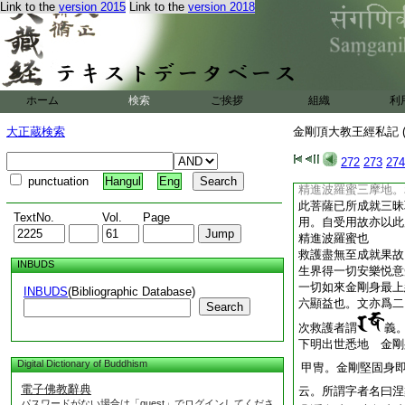
Link to the
version 2015
Link to the
version 2018
於無相法中而示種種
出種種音説。即以此
也
時彼難敵至復請教令
進大菩薩從佛心出。
而住。復請教示。釋
ホーム
検索
ご挨拶
組織
利
無別意。如前可知
時世尊入至三摩地。
大正蔵検索
金剛頂大教王經私記 (
切如來堅固金剛三摩
應也。如前可知
272
273
274
一切如來至蜜三昧耶
punctuation
Hangul
Eng
精進波羅蜜三摩地。
此菩薩已所成就三昧
TextNo.
Vol.
Page
用。自受用故亦以此
精進波羅蜜也
救護盡無至成就果故
INBUDS
生界得一切安樂悦意
一切如來金剛身最上
INBUDS
(Bibliographic Database)
六顯益也。文亦爲二
Search
次救護者謂
義
下明出世悉地 金剛
Digital Dictionary of Buddhism
甲冑。金剛堅固身
電子佛教辭典
云。所謂字者名曰涅
パスワードがない場合は「guest」でログインしてくださ