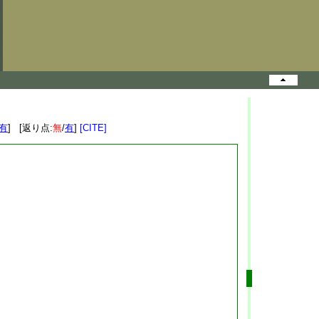
有
] [返り点:
無
/
有
]
[CITE]