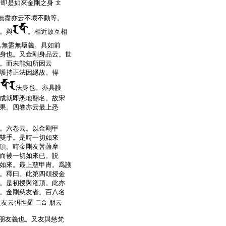
者即是如來金剛之身
文
無盡亦云不壞不動等。
。與
。相近故互相
具無盡無壞義。具如前
身也。又金剛身品云。世
。而未能知所因云
護持正法因縁故。得
法身也。亦具護
成就即悉地翻名。故宋
果。四卷亦云最上悉
。六卷云。以金剛甲
雙手。是時一切如來
頂。時金剛友菩薩摩
而被一切如來已。説
如來。最上慈甲冑。爲護
。釋曰。此第四頌授金
。是初授與潅頂。此亦
。金剛慈友者。百八名
文友云弭怛羅
朋云
二合
朋友義也。又友與慈梵