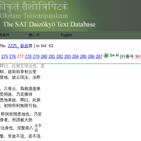
相。無妄想法中而
藏令一切至於無藏
。六卷云。爾時難勝精
依諸如來右邊月輪
曰。此第三現請也。文
用条件
使い方
English
六卷云。爾時世尊入一
No.
2225_
曇寂
撰 ) in Vol. 61
地已。釋曰。此第四念
275
276
277
278
279
280
281
282
283
284
285
286
287
[行番号:
無
/
。六卷云。現一切如來
釋曰。此第五現法也。是
耶。故前前章初云受
度他。故云現法。法即
。六卷云。爲救護盡衆
受用故。乃至獲得
悉地果故。釋曰。此第
。初明所利無限可知。
。即與世間悉地也。乃至
身者。所謂被大慈
文字
即法身也。涅槃第八
品
槃。常故不流。若不流