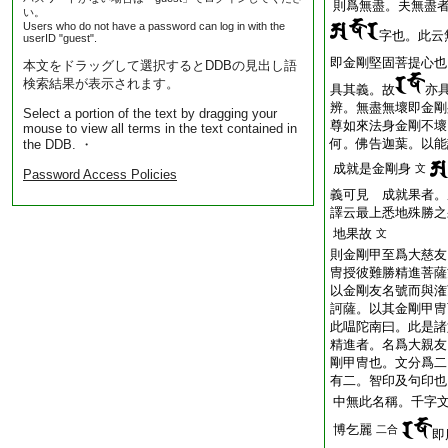
則爲無盡。夫無盡
い。
Users who do not have a password can log in with the
字也。此云
userID "guest".
即金剛堅固菩提心也
本文をドラッグして選択するとDDBの見出し語
検索結果が表示されます。
具其義。故
亦
辨。無盡無壞即金剛
Select a portion of the text by dragging your
尊如來法身金剛不壞
mouse to view all terms in the text contained in
何。佛告迦葉。以能
the DDB. ・
成就是金剛身
文
Password Access Policies
義可見 成就果者。
譯云最上悉地殊勝之
地果故
文
則金剛甲至爲大慈友
冑授彼難勝精進菩薩
以金剛友名號而與潅
訶薩。以其金剛甲冑
此嗢陀南曰。此是諸
精進者。名爲大親友
剛甲冑也。文分爲二
有二。智印及句印也
中無此名稱。千字
博乞麗
二合
即