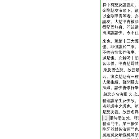
釋中有慈及護義明。
金剛慈友潅頂下。欲
以金剛甲冑等者。亦
請友。大慈甲冑被諸
得堅固無身。即益當
冑擁護諸佛。令不住
來也。疏第十三大護
也。非但護於二乘。
不捨有情常作佛事。
滅是也。次解偈中初
智印體。甲冑慈爲體
乘及因位慈。故云
云。復次慈悲有三種
人衆生縁。聲聞辟支
法縁。諸佛善修行畢
慈悲亦名佛眼
次
文
精進護衆生及佛故。
者即護中之護也。第
是慈友義。故云名爲
1
爾時婆伽梵。釋
精進門中。第三摧伏
剛牙器杖智潅頂門也
魔蘊魔及煩惱魔等須