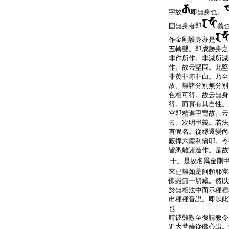
字故
即無身也。
固無身者即
義
作金剛護身亦是
五轉聲。即成勝身之
非作所作。非滅所滅
作。故云堅固。此堅
非黄非赤非白。乃至
故。離諸分別無分別
色相可得。故云無身
得。而實有其自性。
空即精進甲冑故。云
云。次明甲義。若法
有假名。從縁遷變尚
蔽捍六塵利箭耶。今
皆悉離諸造作。是故
干。是故名爲金剛
來已離如是阿頼耶窟
佛雖無一切藏。然以
於無相法中而示種種
出種種音説。即以此
也
時彼難敵至復請教令
進大菩薩從佛心出。