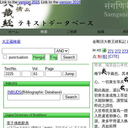
Link to the
version 2015
Link to the
version 2018
此金剛甲冑。是故
次明甲義。若法是造
假名。從縁遷變尚不
蔽捍六塵利箭耶。今
皆悉離諸造作。是故
">干
。是故名爲金剛
ホーム
検索
ご挨拶
組織
利
所畏聲。亦是自在力
惠具足證此訶字門。
大正蔵検索
金剛頂大教王經私記 (
障普護衆生。是故
271
272
273
点:
無
/
有
]
[CITE]
punctuation
Hangul
Eng
即與
字義同也。
冑者。喩菩提心本性
TextNo.
Vol.
Page
種字
字義也。其
心。一切衆生等具
INBUDS
觀此義故。還以
INBUDS
(Bibliographic Database)
切衆生速成無上菩提
Search
大能除懈怠。護堅猛
即此之謂也
入世尊毘至聚爲一體
Digital Dictionary of Buddhism
入毘盧遮那佛心。釋
源。衆多甲冑還入佛
電子佛教辭典
故。具如前釋
パスワードがない場合は「guest」でログインしてくださ