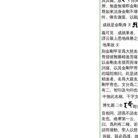
具其義。故
亦
辨。無盡無壞即金剛
尊如來法身金剛不壞
何。佛告迦葉。以能
成就是金剛身
文
義可見 成就果者。
譯云最上悉地殊勝之
地果故
文
則金剛甲至爲大慈友
冑授彼難勝精進菩薩
以金剛友名號而與潅
訶薩。以其金剛甲冑
此嗢陀南曰。此是諸
精進者。名爲大親友
剛甲冑也。文分爲二
有二。智印及句印也
中無此名稱。千字
博乞麗
二合
即
音相同。謂爲不請友
友也。維摩第一云。
曰。爲利有二種。若
請而後動。聖人以慈
與親。親必爲護。