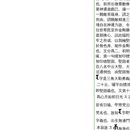
也。前所出微塵數佛
業神通遊戲已。攝一
一難敵菩薩身。謂之
所由。謂難敵精進三
埵自在神通力故。令
住世尊毘至作金剛勝
遮那佛心。説此嗢陀
牢之所成。以我極堅
於無色身。能作金剛
也。文分爲二。初明
偈。第一句嘆智印體
智印徳堅固。堅固者
百八名中云大堅。大
法通例也 由堅固無
字是三角大勤勇義
二十云。囉字自體
即堅固義也。又第十
爲心月如初日光
文
皆有日喩。甲冑梵云
梵名也。故知
字即
字義也。出生無邊門
本寂故
文
無身也