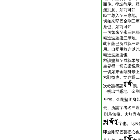
而住。復請教示。釋
無別意。如前可知
時世尊入至三摩地。
切如來堅固金剛三摩
應也。如前可知
一切如來至蜜三昧耶
精進波羅蜜三摩地。
此菩薩已所成就三昧
用。自受用故亦以此
精進波羅蜜也
救護盡無至成就果故
生界得一切安樂悦意
一切如來金剛身最上
六顯益也。文亦爲二
次救護者謂
義
下明出世悉地 金剛
甲冑。金剛堅固身
云。所謂字者名曰涅
則爲無盡。夫無盡
字也。此云
即金剛堅固菩提心也