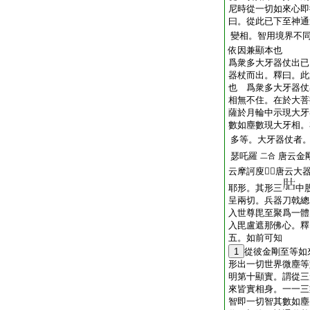
尼時從一切如來心即
曰。從此已下至神通
變相。智用境界不
依因兼顯本也
爲衆多大牙器仗出已
器杖而出。釋曰。此
也 爲衆多大牙器仗
相無不住。在於大菩
薩於月輪中示現大牙
數如塵數現大牙相。
多等。大牙器仗者
瑟吒羅
唐云金
二合
云摩訶廋𤙖。唐云大
耶形。其形三
中
呈兩切。兵器刀戟總
入世尊毘至聚爲一體
入毘盧遮那佛心。釋
五。如前可知
1
從彼金剛至等如
形出一切世界微塵等
明第十顯實。謂從三
來皆實相身。一一三
智即一切智其數如塵