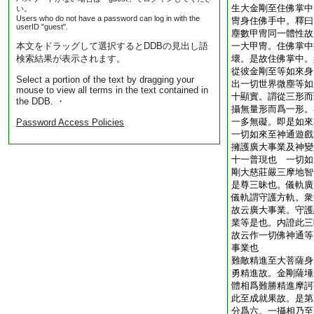
生大金剛至住佛掌中
い。
Users who do not have a password can log in with the
冑身住佛手中。釋曰
userID "guest".
塵數甲冑同一體性故
本文をドラッグして選択するとDDBの見出し語
一大甲冑。住佛掌中
検索結果が表示されます。
壞。是故住佛掌中。
從彼金剛至等如來身
Select a portion of the text by dragging your
出一切世界微塵等如
mouse to view all terms in the text contained in
十顯實。謂從三形而
the DDB. ・
攝無量形而爲一形。
一多無礙。即是如來
Password Access Policies
一切如來至神通遊戲
擁護廣大事業及神變
十一普現也 一切如
剛大慈莊嚴三摩地智
是尊三昧也。儀軌廣
儀軌謂守護方軌。衆
故云廣大事業。守護
業等是也。内證此三
故云作一切佛神通等
事業也
難敵精進至大菩薩身
勇精進故。金剛薩埵
體相爲難勝精進摩訶
此至成就果故。是第
分爲六。一攝相乃至