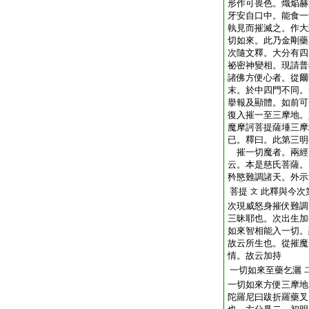
形作可畏色。熾焔赫
牙安自口中。能食一
執見而摧滅之。作大
切如來。此乃金剛藥
次隨文釋。大分有四
祕密神變相。現請普
諸佛方便心者。從爾
末。於中四門不同。
擧報及顯體。如前可
復入摧一至三摩地。
魔摩訶菩提薩埵三摩
已。釋曰。此第三明
摧一切魔者。兩經
云。本是慈氏菩薩。
矜愍難調諸天。外示
菩提
此釋與今次
文
次現威怒身摧伏難調
三昧耶也。次出生加
如來智相能入一切。
故云所生也。從摧魔
情。故云加持
一切如來至藥乞灑
一切如來方便三摩地
陀羅尼曰跋折羅藥叉