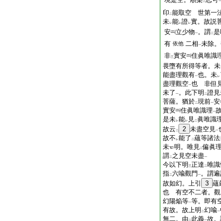
二
印
能取空 世第一
二
未
能
證
實。故説
レ
レ
レ
安
立少物
。謂
是
一
二
有
二相
未除。
依他
一
非
實安
住眞唯識
三
畏墮有所得等者。未
能盡理觀有
也。未
一
レ
盡理觀空
也 非但
一
未了
。此下明
證見
一
二
菩薩。猶於
現前
安
二
一
實安
住眞唯識理
一
是未
能
見
眞唯識
レ
レ
二
故云
2
未盡空見
二
一
故不
能了
蘊等諸法
レ
二
未
明。唯見
偏眞
二
謂
之見空未盡
二
一
今以下明
正達
唯識
三
二
指
六喩觀門
。謂遍
二
一
故如幻。上引
3
蘊
也 有空不二者。觀
幻陽焔等
等。即有
一
有故。故上明
幻喩
二
一
無二。由
此義
故。
二
一