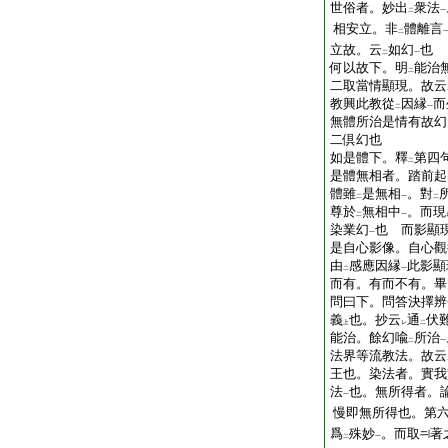
世俗者。妙出
衆法
二
一
相安立。非
體離言
二
立故。云
如幻
也
二
一
何以故下。明
能治
二
二取當情顯現。故云
教興此教從
因縁
而
二
一
無體所治是情有故幻
二倶幻也
如是體下。釋
第四
二
是體無相者。踏前起
體雖
是無相
。對
二
一
二
尊於
無相中
。而現
二
一
染業幻
也 而影顯
一
是自心影像。自心觀
由
感應因縁
此影顯
二
一
而有。有而不有。畢
問曰下。問答決擇辨
義
也。抄云
通
伏
上
レ
二
能治。餘幻喩
所治
二
一
法界等流教法。故云
王也。染法者。實我
法
也。無所得者。
一
慢即無所得也。第
爲
殊妙
。而取
著
二
一