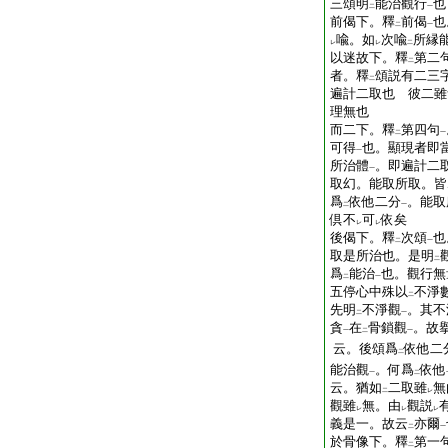
三頌明
能治觀行
也
二
一
前偈下。釋
前偈
也
二
一
喩。如
次喩
所縁
レ
レ
二
以迷故下。釋
第二
二
者。釋
頌説有二三
二
遍計二取也 彼二雖
理無也
而二下。釋
第四句
二
一
可得
也。顯現者即
一
所治體
。即遍計二
一
取幻。能取所取。皆
爲
依他二分
。能取
二
一
倶不
可
依矣
レ
レ
後偈下。釋
次頌
也
二
一
取是所治也。是明
二
爲
能治
也。觀行無
二
一
五停心中殊以
不淨
二
先明
不淨觀
。其不
二
一
貪
在
骨鎖觀
。故
一
二
一
云。後頌爲
依他二
二
能治觀
。何爲
依他
一
二
云。猶如
二取雖
無
二
レ
觀雖
無。由
觀説
レ
レ
レ
義是一。故云
亦爾
二
一
於骨像下。釋
第一
二