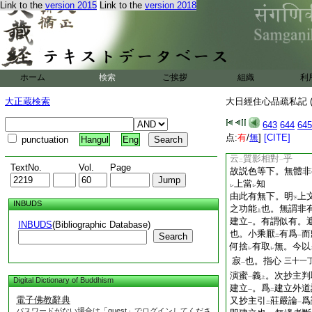
者。彼二光無體。由
Link to the
version 2015
Link to the
version 2018
二光非
無體
。由
二
一
二
體體無二者。由
此
二
體而無
有
二
文
レ
レ
非有而有
也 非有
一
有
也。而有即明
依
一
下
ホーム
検索
ご挨拶
組織
利
也
何以故下。釋
非有
二
大正蔵検索
大日經住心品疏私記 (
非有義
一
然有下釋
而有義
也
643
644
645
二
一
有而非有等
。者。
点:
有
/
無
]
[CITE]
上
punctuation
Hangul
Eng
明
。總明
依他起非
一
二
云
質影相對
乎
二
一
TextNo.
Vol.
Page
故説色等下。無體非
上當
知
レ
レ
由此有無下。明
上
下
INBUDS
之功能
也。無謂非
上
建立
。有謂似有。
INBUDS
(Bibliographic Database)
一
也。小乘厭
有爲
而
Search
二
一
何捨
有取
無。今以
レ
レ
寂
也。指心
三十一
一
演蜜
義
。次抄主判
一
上
Digital Dictionary of Buddhism
建立
。爲
建立外道
一
二
電子佛教辭典
又抄主引
莊嚴論
爲
二
一
パスワードがない場合は「guest」でログインしてくださ