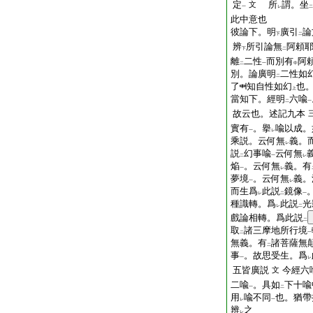
定
所
謂。坐
文
一
レ
二
此中意也
彼論下。明
廣引
論
下
二
辨
所引論無
阿頼
下
二
離
二性
而別有
阿
二
一
中
別。論廣明
二性如
二
了
知自性如幻
也
上
當知下。經明
六喩
二
一
故云也。述記九本
實有
。擧
喩以成。
一
レ
乘説。云何無
義。
レ
説
幻事喩
云何無
二
一
レ
焔
。云何無
義。有
一
レ
夢境
。云何無
義。
一
レ
而生爲
此説
鏡像
レ
二
一
種識轉。爲
此説
光
レ
二
戲論相轉。爲此説
二
取
諸三摩地所行境
二
一
無義。有
諸菩薩無
二
事
。故思受生。爲
一
レ
五皆廣説
今經六
文
二喩
。具如
下十喩
一
二
用
喩不同
也。猶帶
レ
一
辨
之
レ