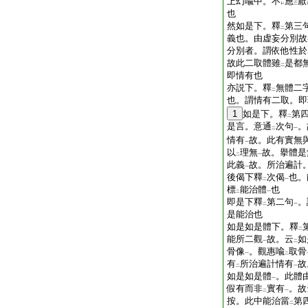
上幻喩中。不
應
厭
レ
三
也
然如是下。釋
第三
二
義也。由虚妄分別故
分別者。謂依他性於
故此二取體雖
是都
二
即情有也
亦説下。釋
無體二
二
也。謂情有二取。即
1
如是下。釋
第
二
是言。意通
次句
。
二
一
情有
故。此有實無
一
以
理無
故。擧體是
二
一
此義
故。所治遍計
一
後偈下釋
次偈
也。
二
一
標
能治體
也
二
一
即是下釋
第二句
。
二
一
是能治也
如是如是體下。釋
二
能所二觀
故。云
如
一
二
骨像
。觀惠喩
取骨
一
二
有
所治遍計情有
故
二
一
如是如是體
。此體
一
假有而非
實有
。故
二
一
按。此中能治當
第
二