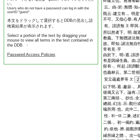
即建立也。無邊者斷
い。
云。由
於
無體
知
Users who do not have a password can log in with the
下
二
一
中
userID "guest".
既云
建立有
。明是
二
一
不可。又指心擧
有
本文をドラッグして選択するとDDBの見出し語
二
有。誹謗無
即與
検索結果が表示されます。
文
所以然者下。明
能
二
Select a portion of the text by dragging your
教義。下無體諸法無
mouse to view all terms in the text contained in
故。即知
諸法無自
the DDB. ・
二
常有見
乎
一
Password Access Policies
由於下。明
遮
誹謗
下
二
有是因縁生義。由
レ
假有
。何起
誹謗斷
一
二
也義林云。第二世俗
安立蘊處界等
文
2
以下明
遮
趣寂
。
レ
二
一
彼偈又云下。論有
二
第三兩頌
。抄出
全
一
二
總就
幻法
示
觀行
二
一
二
喩所用
也。此中二
一
性
二兼
述
初一頌
一
二
二偈
。初一偈約
遍
一
二
約
依他
辨
能觀所
二
一
二
縁所縁之體
。次一
一