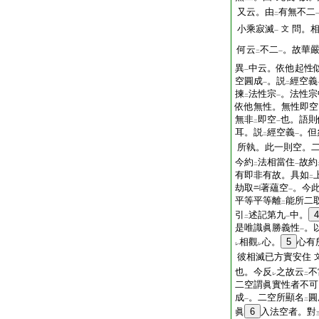
又云。由
有無不二
二
小乘寂滅
問。
文
一
何云
不二
。故華
二
一
異
中云。依他起性
一
空圓成
。説
經空義
一
二
揀
法性宗
。法性宗
二
一
依他無性。無性即空
無非
即空
也。語則
二
一
耳。説
經空義
。但
二
一
所執。此一則空。
今約
法相當住
故約
二
一
有即非有故。具如
二
劫取
著蘊空
。今
一
平等平等離
能所二
二
引
述記第九
中。
4
二
一
是唯識眞勝義性
。
一
相觀
心。
5
心有
レ
レ
彼相滅已方實安住
也。今反
之故云
不
レ
二
二空謂眞實性者不可
成
。二空所顯名
圓
一
二
眞
6
入法空者。對