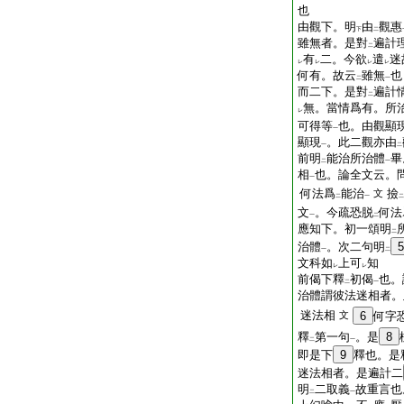
也
由觀下。明
由
觀惠
下
二
雖無者。是對
遍計
二
有
二。今欲
遣
迷
レ
レ
レ
レ
何有。故云
雖無
也
二
一
而二下。是對
遍計
二
無。當情爲有。所
レ
可得等
也。由觀顯
一
顯現
。此二觀亦由
一
二
前明
能治所治體
畢
二
一
相
也。論全文云。
一
何法爲
能治
撿
文
二
一
二
文
。今疏恐脱
何法
一
二
應知下。初一頌明
二
治體
。次二句明
5
一
二
文科如
上可
知
レ
レ
前偈下釋
初偈
也。
二
一
治體謂彼法迷相者。
迷法相
文
6
何字
釋
第一句
。是
8
二
一
即是下
9
釋也。是
迷法相者。是遍計二
明
二取義
故重言也
二
一