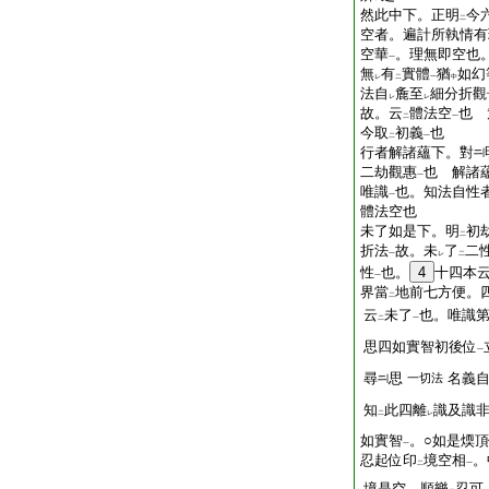
然此中下。正明
今
二
空者。遍計所執情有
空華
。理無即空也
一
無
有
實體
猶
如幻
レ
二
一
中
法自
麁至
細分折觀
レ
レ
故。云
體法空
也 
二
一
今取
初義
也
二
一
行者解諸蘊下。對
二劫觀惠
也 解諸
一
唯識
也。知法自性
一
體法空也
未了如是下。明
初
二
折法
故。未
了
二
一
レ
二
性
也。
4
十四本
一
界當
地前七方便。
二
云
未了
也。唯識
二
一
思四如實智初後位
一
尋
思
名義
一切法
知
此四離
識及識
二
レ
如實智
。○如是煗
一
忍起位印
境空相
。
二
一
境是空。順樂
忍可