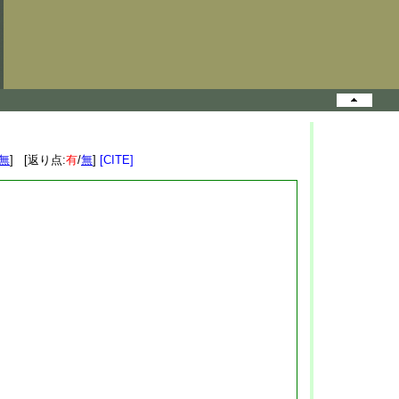
無
] [返り点:
有
/
無
]
[CITE]