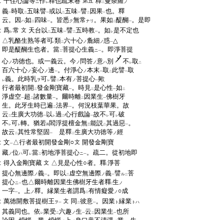
:
十住心論等
作
釋也疏末卷
釋
曼荼羅
第五
ニ
ノ
レ
二
:
義
時取
五味譬
或以
五味
譬
因果
也。釋
一
二
一
二
一
二
一
:
云。因
如
四味
。皆悉
無常
。果如
醍醐
。是即
ハ
ク
ナリ
二
一
二
一
:
爲
常
天台以
五味
譬
五時教
。如
是不定也
文
レ
二
一
二
一
レ
:
△乳酪生熟等者可
類
六十心
麁細
惑
△
ノ
ノ
レ
二
一
:
即是醍醐生也者。當
菩提心生義
。即淨菩提
ニ
二
一
:
心
功徳也。或一義云。今
問答
意
別
不
取
ノ
ノ
ノ
ハ
レ
二
:
百六十心
妄心
邊
。付淨心
本末
取
此譬
取
ノ
ノ
ノ
一
一
二
一
:
義。此時乳
可
譬
本有
菩提心
歟
ヲ
ノ
レ
レ
二
一
:
行者最初開
發金剛寶藏
。時見
是心性
如
二
一
二
一
二
:
淨虚空
超
諸數量
。爾時離
因業生
佛樹牙
一
二
一
二
一
:
生。此牙生時已遍
法界
。何況枝葉華果。故
二
一
:
云
生廣大功徳
以
過
心行戲論
故不
可
破
二
一
レ
二
一
レ
レ
:
不
可
轉。猶若
閻浮提檀金無
能説
其過惡
。
レ
レ
四
三
二
一
:
故云
其性常堅固
是釋
生廣大功徳等
經
ノ
二
一
二
:
文
△行者最初開發金剛○
開發金剛寶
文
一
:
藏
位
可
當
初地淨菩提心
。疏二。從初地即
ノ
ハ
ニ
レ
二
一
:
得入金剛寶藏
△見是心性○者。釋
淨菩
文
二
:
提心無邊際
義
。即以
虚空無邊際
義
譬
菩
ノ
ノ
ル
一
二
一
二
:
提心
也△爾時離因業生佛樹牙生者釋
生
ニ
ノ
一
二
:
一字
。上
釋。縁業生者謂爲
有情癡愛
○成
ノ
ノ
一
二
:
萬徳開敷菩提樹王
同
彼意
。因業
縁業
文
ヲ
ト
トハ
一
二
一
:
其義同也。依
業受
六趣
生
云
因業生
也所
ノ
レ
二
一
二
一