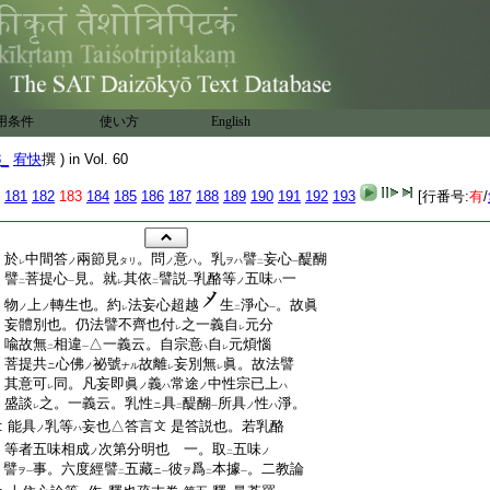
用条件
使い方
English
8_
宥快
撰 ) in Vol. 60
181
182
183
184
185
186
187
188
189
190
191
192
193
[行番号:
有
/
:
於
中間答
兩節見
。問
意
。乳
譬
妄心
醍醐
ノ
タリ
ノ
ハ
ヲハ
レ
二
一
:
譬
菩提心
見。就
其依
譬説
乳酪等
五味
一
ノ
ハ
二
一
レ
二
一
:
物
上
轉生也。約
法妄心超越
生
淨心
。故眞
ノ
ノ
レ
二
一
:
妄體別也。仍法譬不齊也付
之一義自
元分
レ
レ
:
喩故無
相違
△一義云。自宗意
自
元煩惱
ハ
二
一
レ
:
菩提共
心佛
祕號
故離
妄別無
眞。故法譬
ニ
ノ
ナル
レ
レ
:
其意可
同。凡妄即眞
義
常途
中性宗已上
ノ
ハ
ノ
ハ
レ
:
盛談
之。一義云。乳性
具
醍醐
所具
性
淨。
ニ
ノ
ハ
レ
二
一
:
能具
乳等
妄也△答言
是答説也。若乳酪
文
ノ
ハ
:
等者五味相成
次第分明也 一。取
五味
ノ
ノ
二
:
譬
事。六度經譬
五藏
彼
爲
本據
。二教論
ヲ
ニ
ヲ
一
二
一
二
一