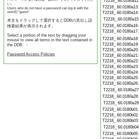
T2218_.60.0180a12
い。
T2218_.60.0180a13
Users who do not have a password can log in with the
userID "guest".
T2218_.60.0180a14
T2218_.60.0180a15
本文をドラッグして選択するとDDBの見出し語
T2218_.60.0180a16
検索結果が表示されます。
T2218_.60.0180a17
Select a portion of the text by dragging your
T2218_.60.0180a18
mouse to view all terms in the text contained in
T2218_.60.0180a19
the DDB. ・
T2218_.60.0180a20
Password Access Policies
T2218_.60.0180a21
T2218_.60.0180a22
T2218_.60.0180a23
T2218_.60.0180a24
T2218_.60.0180a25
T2218_.60.0180a26
T2218_.60.0180a27
T2218_.60.0180a28
T2218_.60.0180a29
T2218_.60.0180b01
T2218_.60.0180b02
T2218_.60.0180b03
T2218_.60.0180b04
T2218_.60.0180b05