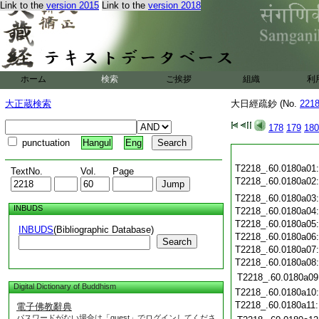
Link to the
version 2015
Link to the
version 2018
ホーム
検索
ご挨拶
組織
利
大正蔵検索
大日經疏鈔 (No.
221
178
179
180
punctuation
Hangul
Eng
T2218_.60.0180a01
TextNo.
Vol.
Page
T2218_.60.0180a02
T2218_.60.0180a03
INBUDS
T2218_.60.0180a04
T2218_.60.0180a05
INBUDS
(Bibliographic Database)
T2218_.60.0180a06
Search
T2218_.60.0180a07
T2218_.60.0180a08
T2218_.60.0180a09
Digital Dictionary of Buddhism
T2218_.60.0180a10
T2218_.60.0180a11
電子佛教辭典
パスワードがない場合は「guest」でログインしてくださ