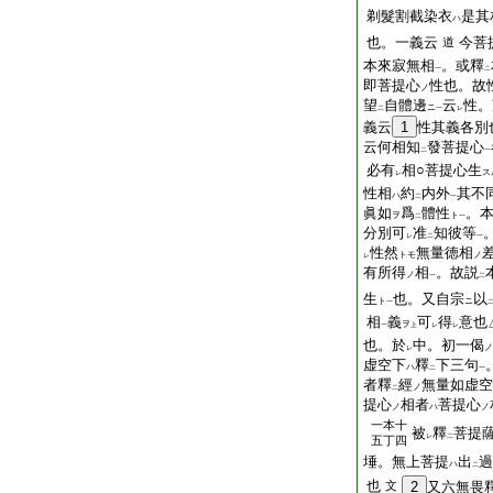
剃髮割截染衣
是其
ハ
也。一義云
今菩
道
本來寂無相
。或釋
一
二
即菩提心
性也。故
ノ
望
自體邊
云
性。
ニ
二
一
レ
義云
1
性其義各別
云何相知
發菩提心
二
一
必有
相○菩提心生
ス
レ
性相
約
内外
其不
ハ
二
一
眞如
爲
體性
。
ヲ
ト
二
一
分別可
准
知彼等
レ
二
一
性然
無量徳相
トモ
ノ
レ
有所得
相
。故説
ノ
一
二
生
也。又自宗
以
ト
ニ
一
相
義
可
得
意也
ヲ
一
上
レ
レ
也。於
中。初一偈
ノ
レ
虚空下
釋
下三句
ハ
二
一
者釋
經
無量如虚空
ノ
二
提心
相者
菩提心
ノ
ハ
ノ
一本十
被
釋
菩提
レ
二
五丁四
埵。無上菩提
出
過
ハ
二
也
文
2
又六無畏