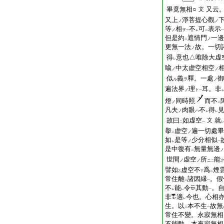
畢竟無相○
又云
文
又上
淨菩提心觀
ノ
ノ
等
相
不
可
表示
ノ
ヲ
一
レ
二
一
但是約
遮情門
一邊
ノ
二
更無一法
故。一切
ノ
得
意也△唯除大虚
レ
喩
中太虚空相空
ノ
ノ
似
義
釋。一處
御
ル
ヲ
ノ
遍法界
理
耳。非
ノ
ト
一
燈
同時照
而不
ノ
二
凡夫
肉眼
不
得
ノ
ハ
レ
レ
故曰
如虚空
就
文
二
一
レ
擧
虚空
遍一切處畢
ノ
二
如
是等
少分相似
ノ
レ
一
是中復有
無量無邊
ノ
二
世間
虚空
所
能
ノ
ノ
ニ
二
譬如
虚空不
爲
煙
乙
下
二
常住離
諸因縁
。假
二
一
不
能
令
其動
。
レ
レ
一
非
適
今也。心相
レ
生。以
本不生
故無
二
一
常住不變。永寂無相
不能動。本來寂無相