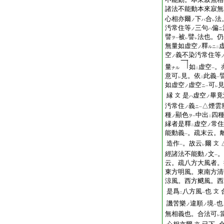
諸法不能動本來寂無
心相亦爾
下
合
法
ノ
ハ
レ
汚常住等
三句
偏
ノ
ハ
ニ
譬
被
譬
法也。仍
ヲ
一
レ
レ
無量如虚空
釋
ノ
ルニ
二
空
義不染汚常住等
ノ
量
如
虚空
。
ナル
二
一
意可
見。依
此義
レ
二
一
如虚空
虚空
可
ノ
ニ
一
レ
縁
是
虚空
畢竟
文
ハ
ノ
汚常住
義
△煙雲
ノ
ニ
一
種
顯色
中出
四
ノ
ヲ
一
二
縁者是釋
虚空
常住
ノ
二
能動義
。疏末云。
一
造作
。故云
爾
文
一
レ
經諸法不能動
文
。
ノ
一
云。疏八方大風者。
東方明風。東南方清
涼風。西方颼風。西
是爲
八方風
也
文
二
一
譏苦樂
違順
境
也
ノ
ノ
一
無相義也。合法可
レ