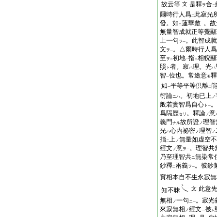
故云等
是釋
合
文
ヲ
二
爾時行人爲
此寂光
二
發。如
蓮華敷
。故
二
一
無量智成就正等覺顯
上一句
。此智成就
ヲ
一
文
。△爾時行人爲
ヲ
一
至
初地
指
相貎顯
ヲ
二
一
二
照
者。寂
理。光
ト
ハ
ハ
智
位也。常途意
釋
モ
一
如
平等平等倶離
一
二
衍論
。初地已上
ニハ
ノ
般若實智爲自心
。
ト
一
爲隔歴
。釋論
意
セリ
ノ
義門
故所證
理智
ナル
ノ
光
心内祕密
理智
ハ
ノ
ノ
指
上
無量如虚空不
ノ
二
經文
意
。理智共
ノ
ヲ
一
乃至理智共
無染常
ニ
鈔釋
兩義
。彼鈔
ヲ
二
一
實相本自不生永寂無
此意
文
知不昧
無相
一句
。寂光
ノ
ニ
一
來寂無相
經文
被
ノ
ニ
レ