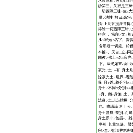
永寂無相
理
具
自
ノ
ニ
二
鈔第三。又寂是三昧
一切蓋障三昧
生
大
一
二
量
法性
故曰
寂光
ノ
一
二
指
上此菩提淨菩提
二
得除一切蓋障三昧
ノ
得意
。當段
文
相
ノ
ノ
一
凡
寂光
名字。普
ソ
ノ
舍那遍一切處。於
本據
。天台
立
同
ニ
一
二
圓教
佛土
名
寂光
ノ
ヲ
二
下。寂光如來
融
ハ
二
寂光
土
有
身土
ノ
ニ
一
二
詮寂光土
境界
理
ノ
ハ
異
且
以
義分別
ク
スル
一
レ
身土
不同
分別
ノ
ヲ
スル
身。離
身無
土。
レ
レ
レ
法身
土
以
體用
ノ
ニ
二
一
也。唯識論
云
第十
身土體無
差別
而屬
二
一
身土倶非
色攝
。雖
二
一
事相
其量無邊。譬
一
宗
意
兩部理智法
ノ
ハ