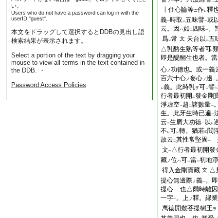
ヲ
一
二
い。
十住心論等
作
釋
ニ
レ
Users who do not have a password can log in with the
userID "guest".
義
時取
五味譬
或
一
二
一
云。因
如
四味
。
ハ
本文をドラッグして選択するとDDBの見出し語
二
一
爲
常
天台以
五
文
検索結果が表示されます。
レ
二
△乳酪生熟等者可
レ
Select a portion of the text by dragging your
即是醍醐生也者。當
mouse to view all terms in the text contained in
心
功徳也。或一義
the DDB. ・
ノ
百六十心
妄心
邊
ノ
ノ
一
Password Access Policies
義。此時乳
可
譬
ヲ
レ
レ
二
行者最初開
發金剛
二
淨虚空
超
諸數量
一
二
一
生。此牙生時已遍
二
云
生廣大功徳
以
二
一
レ
不
可
轉。猶若
閻
レ
レ
四
故云
其性常堅固
二
一
文
△行者最初開發
一
藏
位
可
當
初地
ノ
ハ
レ
二
得入金剛寶藏
△
文
提心無邊際
義
。即
ノ
一
提心
也△爾時離因
ニ
一
一字
。上
釋。縁業
ノ
一
萬徳開敷菩提樹王
ヲ