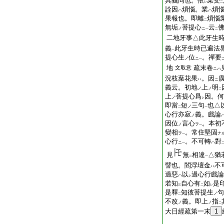
其義同也。依
業受
レ
二
詮因
煩惱。業
煩
ハ
ハ
果報也。即離
煩惱
二
無垢
菩提心
云
ノ
ニ
一
二
二地牙事△此牙生時
義
此牙生時已遍法
一
提心生
位
。禪要
ノ
ニ
一
地
疏末卷
文取意
ニハ
況枝葉花果
。因
ハ
ニ
義云。初地
上
明
ノ
ノ
二
上
菩提心爲
因。何
ノ
レ
即當
短
三句
也△
ノ
二
一
心行亦寂
義。戲論
ノ
因位
言心
。本初
ノ
ヲ
一
變相
。常住堅固
ヲ
ナ
一
心行
。不可轉
對
ニ
ハ
一
見
無
相違
△猶
二
一
譬也。閻浮壇金
不
ハ
過惡
以
過心行戲論
ハ
レ
若知
自心有
如
是
三
二
レ
是釋
知彼菩提生
句
ノ
二
不改
義。即上
指
ノ
ノ
二
大日經疏第一末
1