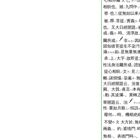
心相亦爾
已下
文
ハ
相貎也。雖
九問中
ノ
二
替
也△從無始以來
一
被
釋
菩提
實義
ノ
ヲ
レ
二
一
也。又大日經開題
ニ
成
義
時。清淨故
ノ
ヲ
一
爾所成
非
因
ニ
ルカ
二
固知彼菩提生不染汚
滿
如
是無量無
スルカ
レ
承
上
大字
故即是
ノ
二
一
性法身法爾所成
證
ノ
提心相貎
文
見△
ノ
ヲ
一
離
諸煩惱
染薫
ノ
ヲ
二
一
大日經開題云。況復
圓。大我
眞言
本
ノ
ハ
動
其波瀾
。業轉
レ
二
一
華開題云。洎
テハ
性
重如月殿
恒説
ニハ
一
廢何
時。機根絶
レノ
不變○
大方於
無
文
二
兩義
。約
遮情門
一
二
一
無相
。表徳門時
。
ハ
一