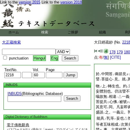
Link to the
version 2015
Link to the
version 2018
ホーム
検索
ご挨拶
組織
利
大正蔵検索
大日經疏鈔 (No.
221
178
179
180
点:
有
/
無
]
[CITE]
punctuation
Hangul
Eng
TextNo.
Vol.
Page
於
中間答
兩節見
ノ
タ
レ
譬
菩提心
見。就
二
一
レ
INBUDS
物
上
轉生也。約
ノ
ノ
レ
妄體別也。仍法譬不
INBUDS
(Bibliographic Database)
喩故無
相違
△一義
Search
二
一
菩提共
心佛
祕號
ニ
ノ
ナ
其意可
同。凡妄即
レ
盛談
之。一義云。
レ
Digital Dictionary of Buddhism
能具
乳等
妄也△
ノ
ハ
等者五味相成
次第
電子佛教辭典
ノ
譬
事。六度經譬
パスワードがない場合は「guest」でログインしてくださ