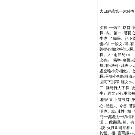
大日經疏第一末鈔卷
次有
一偈半
略答
二
一
二
釋
内。第一
菩提
ノ
ノ
生也
了簡畢。已下
一
也
付
一段文
可
有
一
二
一
レ
菩提心相貎答説
釋
ノ
釋。大
兩節見
ニ
タリ
次有
一偈半
略菩
二
一
二
無
有
法可
以表
示
レ
下
三
二
虚空喩小分相似
。
甲
釋
菩提心相貎答説
ヲ
二
世間下別釋
經文
ヲ
二
一
二
爾時行人下釋
後
ニ
二
半
經文
分
兩節
ト
ヲ
一
二
相貎
上答説答
文
二
心
體性
。今答
菩
ノ
一
二
明也。就
其性
相
ト
ト
レ
門一切諸法一切相不
灑
。此翻爲
相。有
一
レ
説
火性即是熱相
ト
レ
二
一
其體。相
言可識
ハ
ナリ