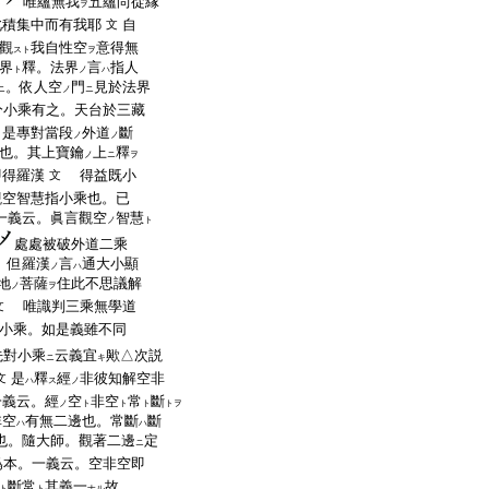
唯蘊無我
五蘊尚從縁
ト
ヲ
此積集中而有我耶
自
文
觀
我自性空
意得無
スト
ヲ
界
釋。法界
言
指人
ト
ノ
ハ
。依人空
門
見於法界
ニ
ノ
ニ
分小乘有之。天台於三藏
。是專對當段
外道
斷
ノ
ノ
也。其上寶鑰
上
釋
ノ
ニ
ヲ
即得羅漢
得益既小
文
觀空智慧指小乘也。已
一義云。眞言觀空
智慧
ノ
ト
處處被破外道二乘
。但羅漢
言
通大小顯
ノ
ハ
地
菩薩
住此不思議解
ノ
ヲ
唯識判三乘無學道
文
小乘。如是義雖不同
先對小乘
云義宜
歟△次説
ニ
キ
是
釋
經
非彼知解空非
文
ハ
ス
ノ
一義云。經
空
非空
常
斷
ノ
ト
ト
ト
トヲ
非空
有無二邊也。常斷
斷
ハ
ハ
也。隨大師。觀著二邊
定
ニ
爲本。一義云。空非空即
斷常
其義一
故
ト
ト
ナル