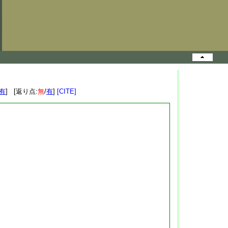
有
] [返り点:
無
/
有
]
[CITE]