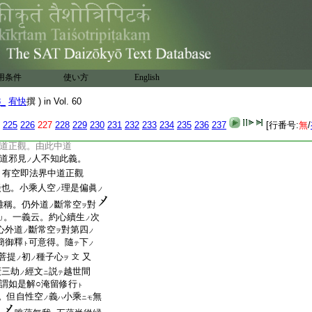
空智慧。故次説言。祕
空義了知斷常 已
解空非空已下
經文。
ノ
明彼世間最極
心
對
ノ
ヲ
出斷常空有
見義。是最爲
ル
ノ
用条件
使い方
English
其所對
所擧
出世間
ニ
ル
事
了簡不同也。一義云。
ノ
8_
宥快
撰 ) in Vol. 60
智慧時以觀自性空故
文
見。祕藏寶鑰上觀因縁
ノ
225
226
227
228
229
230
231
232
233
234
235
236
237
[行番号:
無
/
自性空故不墜常見。
道正觀。由此中道
道邪見
人不知此義。
ノ
有空即法界中道正觀
談也。小乘人空
理是偏眞
ノ
ノ
難稱。仍外道
斷常空
對
ノ
ヲ
。一義云。約心續生
次
リ
ノ
心外道
斷常空
對第四
ノ
ヲ
ノ
簡御釋
可意得。隨
下
ト
テ
ノ
菩提
初
種子心
又
文
ノ
ノ
ヲ
廣三劫
經文
説
越世間
ノ
ニ
テ
謂如是解○淹留修行
ト
。但自性空
義
小乘
無
ノ
ハ
ニモ