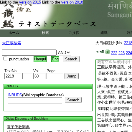
Link to the
version 2015
Link to the
version 2018
世尊欲對明出世間觀
密主。非彼知解空非
下釋經祕密主非彼智
上來説十心
義
畢
ノ
ヲ
明
出世
心
。不
ノ
ニ
ホーム
検索
ご挨拶
組織
利
顯世出世淺深見。就
觀空智慧大小乘間
ノ
大正蔵検索
大日經疏鈔 (No.
221
下
釋出世間觀空
ニ
ノ
仍大乘眞實
空理
ノ
ト
222
223
224
有
故不墮斷邊。觀
ヲ
punctuation
Hangul
Eng
觀有空即法界則得中
正觀故早得涅槃。外
TextNo.
Vol.
Page
是故不得眞
圓寂
文
ノ
等
義。專大乘
所
ノ
ノ
INBUDS
理
故中道正觀
ナル
トハ
大乘
眞空
被破見
ノ
ニ
タ
INBUDS
(Bibliographic Database)
第
意得時。第三住
ニ
Search
住心出世間空理
被
ニ
御釋從此即發聲聞
ノ
出世間
義
其義雖
ノ
ハ
Digital Dictionary of Buddhism
三妄執出世間心。生
第四住心
經文見
電子佛教辭典
ノ
タリ
パスワードがない場合は「guest」でログインしてくださ