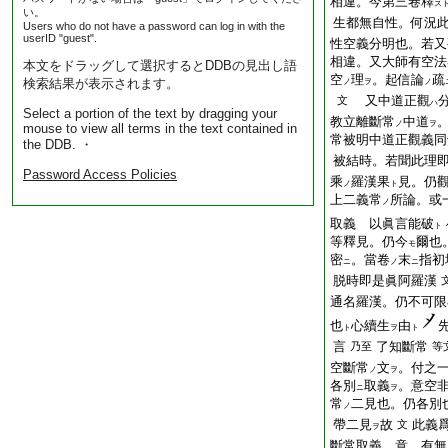
相違。今第三卷釋
ス
い。
生都無自性。何況
Users who do not have a password can log in with the
userID "guest".
性空義分明也。若又
相違。又大師有空法
本文をドラッグして選択するとDDBの見出し語
空
理
。起信論
疏
検索結果が表示されます。
ノ
ヲ
ノ
又中道正觀
文
ハ
Select a portion of the text by dragging your
教立離斷常
中道
ノ
ヲ
mouse to view all terms in the text contained in
常被明中道正觀義同
the DDB. ・
被結時。若聞此理
Password Access Policies
乘
羅漢果
見。仍
ノ
ト
上二義常
所論。或
ノ
取義 以眞言能破
ト
等釋見。仍今
爾也
モ
密
。當卷
末
指初
ニ
ノ
ニ
脱時即是眞阿羅漢
通名羅漢。仍不可限
也
心續生
由
ト
ヲ
ト
言
了知斷常
乃至
等
空斷常
文
。付之
ノ
ヲ
各別
取義
。意空
ニ
ヲ
常
二見也。仍各別
ノ
帶二見
故
此義
文
ヲ
斷常取義。意。有無