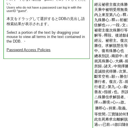
い。
經云祕密主復次殊勝
Users who do not have a password can log in with the
天乘中被明受用無畏
userID "guest".
内上來至第八心
釋
ノ
本文をドラッグして選択するとDDBの見出し語
九殊勝心
釋
初被
ノ
ヨリ
検索結果が表示されます。
信解也
一段
文
マテノ
ノ
ニ
祕密主復次殊勝行等
Select a portion of the text by dragging your
解等
釋段。後述餘
mouse to view all terms in the text contained in
ノ
經云。祕密主。復次
the DDB. ・
勝住。求解脱慧生等
Password Access Policies
中。復有殊勝心也 
總表別説
兩節中
ノ
ニ
就其殊勝心
大綱
ノ
ハ
所歸
諸天
中簡擇
ノ
ノ
是誠捨劣得勝
次第
ノ
斷常空有
願
勝住
ニ
フト
勝行者。復次
言
ノ
ハ
行者正
第九
心
義
ク
ノ
ノ
善友
指彼
也。所
ヲ
ト
△殊勝住求解脱者。
擇
勝境
心
故。
スル
ヲ
ナル
勝即心
持業
取義
ト
ニ
等世間
三寶隨於何
ノ
此生死希求出離解脱
過
已前
○故曰隨
セリ
ニ