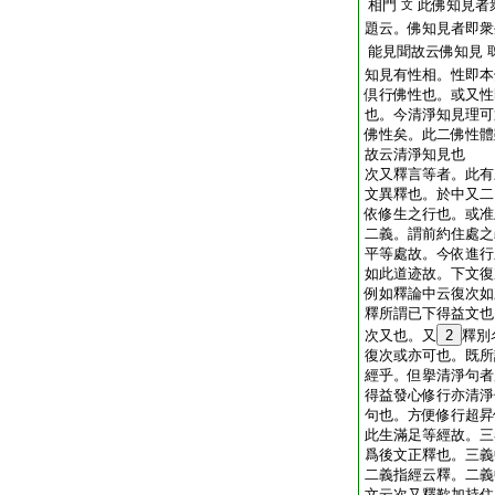
相門
此佛知見者
文
題云。佛知見者即衆
能見聞故云佛知見
知見有性相。性即本
倶行佛性也。或又性
也。今清淨知見理可
佛性矣。此二佛性體
故云清淨知見也
次又釋言等者。此有
文異釋也。於中又二
依修生之行也。或准
二義。謂前約住處之
平等處故。今依進行
如此道迹故。下文復
例如釋論中云復次如
釋所謂已下得益文也
次又也。又
2
釋別
復次或亦可也。既所
經乎。但擧清淨句者
得益發心修行亦清淨
句也。方便修行超昇
此生滿足等經故。三
爲後文正釋也。三義
二義指經云釋。二義
文云次又釋歎加持住