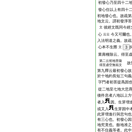
初發心乃至四十二
發心住以上有四十
初地發心也。故疏第
地文云。謂初發淨菩
彼經文既同今經
文
心
今又可爾也
云云
入法明道之義。故疏
心本不生際
文
3
業壽種除云。得至
第二云初地菩薩
故知
得至虚空無垢文
第九釋云最初發心故
於十地約長短三句義
字門者初菩提爲因
從二地至七地大悲
後停息者八地以上方
者入
因。生芽増
或又入
生芽因中
此芽増進行與悲句也
有三心也。初發心因
地究竟也。餘地准之
有不住義等者。此中