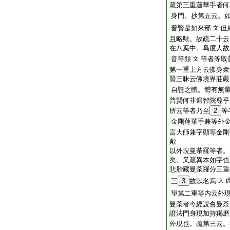
疏第三重蓮華手者何
身門。抄第五云。
普賢是如來部
但
文
且略歟。故疏二十云
在八葉中。爲度人故
音等類
等者等取
文
第一重上方云佛身衆
賢三昧云佛境界莊嚴
自證之體。體有無
普賢何非遍智院尊乎
所云等者乃至
2
等
金剛蓮華手兼等外
言大師兼字顯等金剛
歟
以外現曼荼羅等者。
矣。又疏異本如字也
悲胎藏曼荼羅分三重
三
3
故以名焉
文
望第二重等内云外
曼荼者今經説會曼荼
證法門身現加持羯磨
外現也。疏第三云。