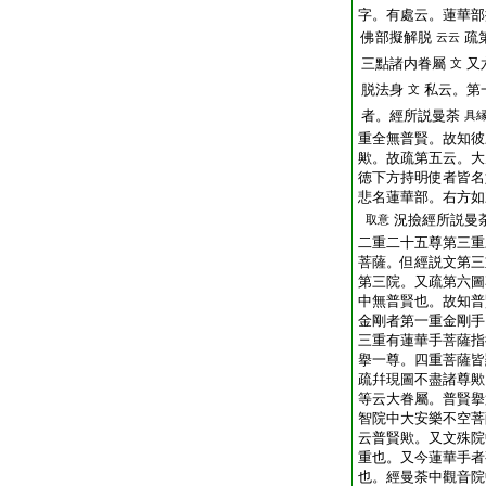
字。有處云。蓮華部
佛部擬解脱
疏
云云
三點諸内眷屬
又
文
脱法身
私云。第
文
者。經所説曼荼
具
重全無普賢。故知彼
歟。故疏第五云。大
徳下方持明使者皆名
悲名蓮華部。右方如
況撿經所説曼
取意
二重二十五尊第三重
菩薩。但經説文第三
第三院。又疏第六圖
中無普賢也。故知普
金剛者第一重金剛手
三重有蓮華手菩薩指
擧一尊。四重菩薩皆
疏幷現圖不盡諸尊歟
等云大眷屬。普賢擧
智院中大安樂不空菩
云普賢歟。又文殊院
重也。又今蓮華手者
也。經曼荼中觀音院