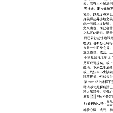
云。若有人不闕法則
五神通。漸次修練
私云。以疏文釋逮見
身義釋超昇佛地之義
此一句或上文結歟。
文來由也。而已者非
之點置此辭也。點云
而已若欲超佛地即
復次行者初發心時等
今乘一生即身之旨。
退之義也。或云。上
中逮見加持境界
文
乃至成菩提矣。或上
佛地。下約二生成佛
或上約法本不生談頓
説前後矣。例如天台
第
或上總釋下
云云
釋清淨句此釋所謂已
證大師釋云。初發心
應是
2
博地初發菩
是與
行者初發心時○
同義
地發心歟。或云。初