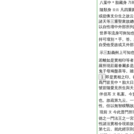
八葉中＊胎藏身
乃
隨類身
凡四重
云云
或從佛支分生之故云
諸天等三重聖衆故總
以自性壇中外部所列
世界等流身可例知
持可壇別＊乎。答。
自受他受故或又外部
示三點義例上可知
若離如是實相印等者
羅所現莊嚴眷屬多是
鬼子母鳩盤荼等。雖
1
即是實相之印。
爲門皆見中＊胎大日
號皆隨愛見所生與天
伴侶耳
私案。今
文
也。故疏第九云。一
性。但以無智瞙翳故
現前
今此普門所
文
徳之一門法王之一宮
性諸法實相令現前故
第七云。就此經宗則