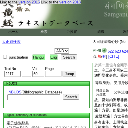
剛等即今等流身也。
Link to the
version 2015
Link to the
version 2018
上金剛手等或自性身
現佛身者受用變化二
一第二重無佛身者。
各擧眷屬顯其主歟。
二重挫云佛身歟。問
ホーム
検索
ご挨拶
答。疏第六阿闍梨所
組織
利
菩薩。可通佛身歟。
大正蔵検索
大日經疏指心鈔 (No.
隱身爲第流身。其義
聖者第一重三點眷屬
622
623
624
第一
9
重伊字三點
点:
無
/
有
]
[CITE]
punctuation
Hangul
Eng
一重三聖等取外部歟
於第一重但有金剛手
TextNo.
Vol.
Page
之。今三身不可依三
迦即變化身也。受用
等報身歟。受用身
INBUDS
持身云受
INBUDS
(Bibliographic Database)
又等流身
用身故
Search
故。當知約佛形非佛
且如十佛刹等者。或
遍十方界。如是加持
Digital Dictionary of Buddhism
盧遮那遍十方世界
身有主伴。上明執金
電子佛教辭典
天龍鬼等十方普遍。
パスワードがない場合は「guest」でログインしてくださ