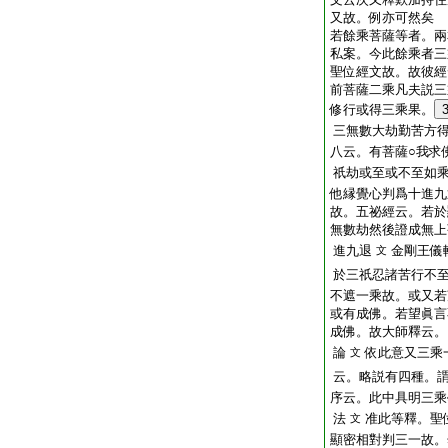
又故。例亦可然矣
若餘乘菩薩等者。兩
私案。今此餘乘者三
聖位經文故。故彼經
前菩薩二乘凡夫説三
修行或得三乘果。
三無數大劫勤苦方
八云。有菩薩○我求
祇劫或至或不至如
他縁覺心判爲十進九
故。五祕經云。若於
無數劫然後證成無上
進九退
金剛王儀
文
於三祇忍諸苦行不
不遮一乘故。或又若
或有成佛。若望眞言
成佛。故大師釋云。
論
依此意又三乘
文
云。略説有四種。
序云。此中具明三乘
法
准此等釋。聖
文
顯密相對判三一故。