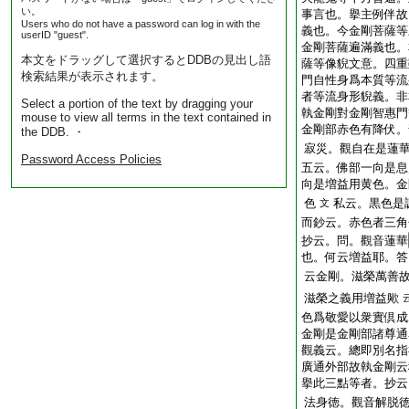
い。
事言也。擧主例伴故
Users who do not have a password can log in with the
義也。今金剛菩薩等
userID "guest".
金剛菩薩遍滿義也。
本文をドラッグして選択するとDDBの見出し語
薩等像貎文意。四重
検索結果が表示されます。
門自性身爲本質等流
者等流身形貎義。非
Select a portion of the text by dragging your
執金剛對金剛智惠門
mouse to view all terms in the text contained in
金剛部赤色有降伏。
the DDB. ・
寂災。觀自在是蓮
Password Access Policies
五云。佛部一向是息
向是増益用黄色。金
色
私云。黒色是
文
而鈔云。赤色者三角
抄云。問。觀音蓮華
也。何云増益耶。答
云金剛。滋榮萬善
滋榮之義用増益歟
色爲敬愛以衆實倶成
金剛是金剛部諸尊通
觀義云。總即別名指
廣通外部故執金剛云
擧此三點等者。抄云
法身徳。觀音解脱