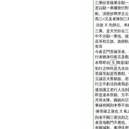
三乘但菩薩乘非顯一
意以顯一乘屬密行對
歟。演密抄釋序文云
爲三○又及者揀別三
法故
先師云。本
文
三乘。是天竺但在三
中不示顯一乘也。彼
岳等初立故。故經軌
有耳
今眞言門菩薩等者。
行者猶身印眞言及觀
本尊即自
5
降道場
初行之時尚是凡夫自
菩薩等如是而應耶。
立誠言大誓願故。若
行之不虧法則者我必
遙加護之若行人法則
即是違本所願。方不
月而水降。圓鏡向日
事縁有闕則本尊不加
佛菩薩之過也
私
文
則者不闕三密法則之
者意地觀門不應也。
有闕減歟。事理倶密