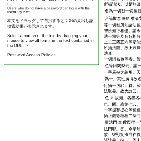
い。
所攝諸法。以是無礙
Users who do not have a password can log in with the
名爲一切智一切種
userID "guest".
合論取意
准論
略抄
本文をドラッグして選択するとDDBの見出し語
等一切智所知諸法數
検索結果が表示されます。
智所知行相也。謂今
Select a portion of the text by dragging your
法一相等及各各相各
mouse to view all terms in the text contained in
上二三四五六等擧能
the DDB. ・
所攝法體。故上云攝
法耳
Password Access Policies
一切謂名色等者。智
色等阿闍梨云。謂
一字廣被之義歟。天
爲一。其性廣博故
何攝一切耶。答。智
法取盡。故大論云。
色
故知。名者名
文
也。問。疏第七云。
一字攝菩提心等種種
攝止觀等種種二法門
量法門
此既從一
文
法門耶。答。今擧所
故。彼顯於法自在義
諸法盡。彼一二等未