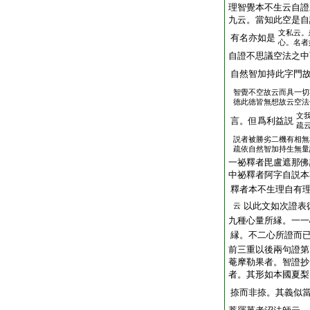
理智覺本不生云自證
九云。當知此空是自
文私云。
有名亦如是
心。名者
自證不思議空法之中
自然智加持此字門
智覺不空故云而具一切
徳此徳皆無想故云空法
文
言。但爲利益説
疏
説者被勝劣二機有相無
疏依自然智加持生無量
一祕釋者毘盧遮那佛
中祕釋者阿字自説本
釋者本不生理自有
以此文如次證表
云
九種心量所縁。一一
縁。不二心所證而
前三重以後兩句證第
菴摩勒果者。智證抄
者。其形如本國夏梨
捺而非捺。其義似