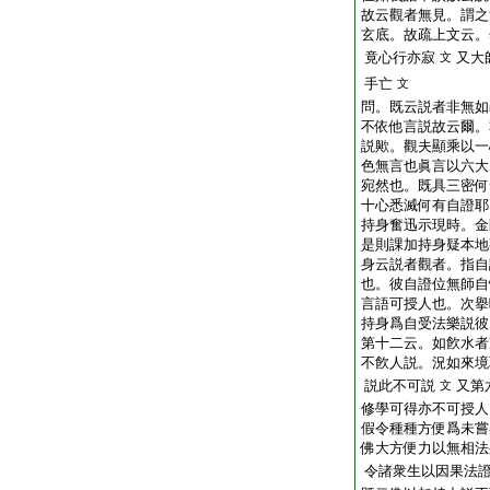
故云觀者無見。謂之
玄底。故疏上文云。
竟心行亦寂
又大
文
手亡
文
問。既云説者非無如
不依他言説故云爾。
説歟。觀夫顯乘以一
色無言也眞言以六大
宛然也。既具三密何
十心悉滅何有自證耶
持身奮迅示現時。金
是則課加持身疑本地
身云説者觀者。指自
也。彼自證位無師自
言語可授人也。次擧
持身爲自受法樂説彼
第十二云。如飮水者
不飮人説。況如來境
説此不可説
又第
文
修學可得亦不可授人
假令種種方便爲未嘗
佛大方便力以無相法
令諸衆生以因果法