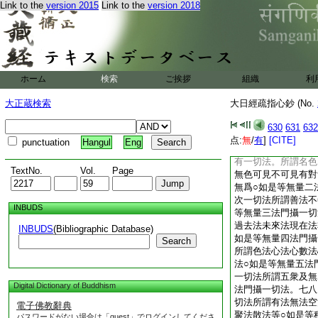
Link to the
version 2015
Link to the
version 2018
切智。薩云若云一切
也。故今經云一切智
智也。故般若經等
釋論云等者。智論第
多者。薩婆秦言一切
ホーム
検索
ご挨拶
組織
利
一切如先説。名色等
相異相漏相非漏相作
大正蔵検索
大日經疏指心鈔 (No.
各相各各力各各因縁
得各各失。 一切智
630
631
632
遍解知。以是故説
点:
無
/
有
]
[CITE]
punctuation
Hangul
Eng
云。問曰。何等是一
有一切法。所謂名色
TextNo.
Vol.
Page
無色可見不可見有對
無爲○如是等無量二
次一切法所謂善法不
INBUDS
等無量三法門攝一切
過去法未來法現在法
INBUDS
(Bibliographic Database)
如是等無量四法門攝
Search
所謂色法心法心數法
法○如是等無量五法
一切法所謂五衆及無
Digital Dictionary of Buddhism
法門攝一切法。七八
切法所謂有法無法空
電子佛教辭典
聚法散法等○如是等
パスワードがない場合は「guest」でログインしてくださ