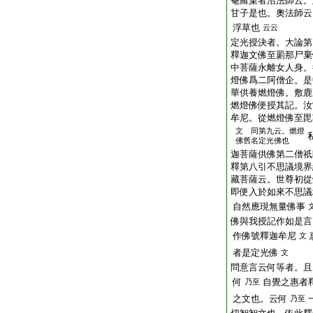
菴羅菓者沼法師云。
甘子是也。奧法師云
浮草也
云云
定光授決者。大論第
釋迦文佛至罽那尸棄
中菩薩永離女人身。
燈佛爲二阿僧企。是
華供養燃燈佛。敷鹿
燃燈佛便授其記。汝
牟尼。從燃燈佛至毘
文 同第九云。燃燈
佛舊名定光佛也
迦菩薩供佛第二僧祇
釋第八引不思議境界
藏菩薩云。世尊初從
即便入於如來不思議
自然應現無量佛事
佛與我授記作如是言
作佛號釋迦牟尼
文
者是定光佛
文
問意言云何等者。且
何
自覺之惠者
乃至
之文也。云何
乃至