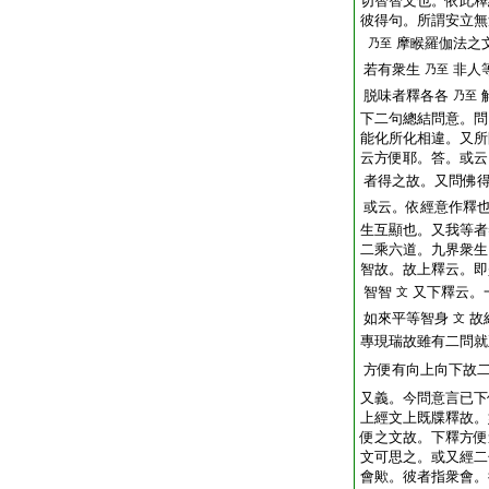
切智智文也。依此釋
彼得句。所謂安立無
摩睺羅伽法之
乃至
若有衆生
非人
乃至
脱味者釋各各
乃至
下二句總結問意。問
能化所化相違。又所
云方便耶。答。或云
者得之故。又問佛
或云。依經意作釋
生互顯也。又我等者
二乘六道。九界衆生
智故。故上釋云。即
智智
又下釋云。
文
如來平等智身
故
文
專現瑞故雖有二問就
方便有向上向下故
又義。今問意言已下
上經文上既牒釋故。
便之文故。下釋方便
文可思之。或又經二
會歟。彼者指衆會。