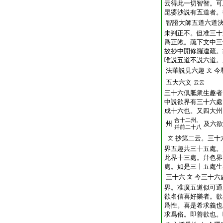
云得此一切智智。可
毘婆沙説有五道者。
智證大師五道六道
未判正不。但准三十
爲正歟。疏下文中三
故抄中開修羅違疏。
唯説五道不説六道。
法華説見六趣
今
文
五大六文
云云
三十六倶胝衆生趣者
中説欲界有三十六處
成十六也。又四大州
合十二州。
州
及六欲
幷前二十八
抄第二云。三十
文
界五趣共三十五處。
此界十三處。幷色界
處。如是三十五處生
三十六
今三十六
文
界。准廣五道似可通
欲名信喜好樂者。欲
爲性。喜是希求義也
求爲俗。即善欲也。