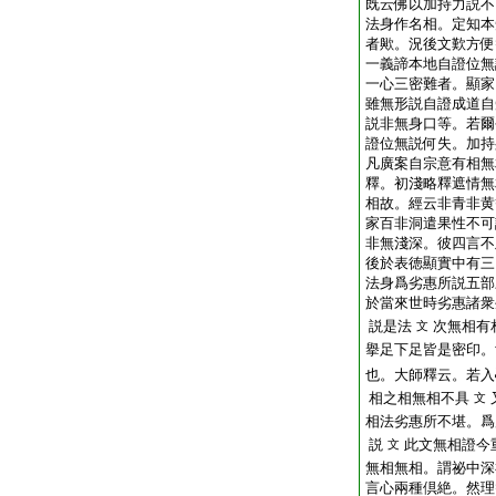
既云佛以加持力説不
法身作名相。定知本
者歟。況後文歎方便
一義諦本地自證位無
一心三密難者。顯家
雖無形説自證成道自
説非無身口等。若爾
證位無説何失。加持
凡廣案自宗意有相無
釋。初淺略釋遮情無
相故。經云非青非黄
家百非洞遣果性不可
非無淺深。彼四言不
後於表徳顯實中有三
法身爲劣惠所説五部
於當來世時劣惠諸衆
説是法
次無相有
文
擧足下足皆是密印。
也。大師釋云。若入
相之相無相不具
文
相法劣惠所不堪。爲
説
此文無相證今
文
無相無相。謂祕中深
言心兩種倶絶。然理