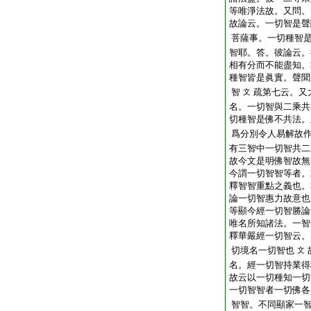
等唯淨法故。又問。
故論云。一切智是聲
菩薩事。一切種智
智耶。答。彼論云。
相有分而不能盡知。
種智皆是眞實。聲聞
智
疏第七云。又
文
名。一切智與二乘共
切種智是佛不共法。
爲分別令人易解故
有三智中一切智共二
故今文是明佛智故無
今謂一切智智等者。
釋智智重點之義也。
論一切智惠力故意也
等顯今經一切智勝論
唯名所知諸法。一智
釋華嚴經一切智云。
切境名一切智也
文
名。經一切智持業得
故云以一切種知一切
一切智智者一切佛各
智智。不同顯家一