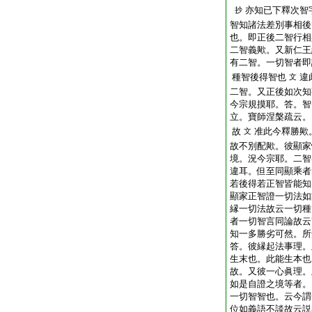
亦知已下釋次智
抄
智知諸法差別事相後
也。即正後二智行相
二智義歟。又新仁王
有二智。一切智者即
種智後得智也
違
文
二智。又正後如次知
今宗規摸耶。答。智
立。寶師涅槃疏云。
故
准此今釋勝歟
文
故不別配歟。彼顯家
境。況今宗耶。二智
違耳。但至同顯乘者
若後得若正智皆能知
顯家正智證一切法如
縁一切法故云一切種
者一切智言同論故云
知一多勝劣可然。所
答。彼縁起法事理。
生末也。此能生本也
故。又彼一心眞理。
如是自證之境等者。
一切智智也。云今謂
位如義語不談故云説