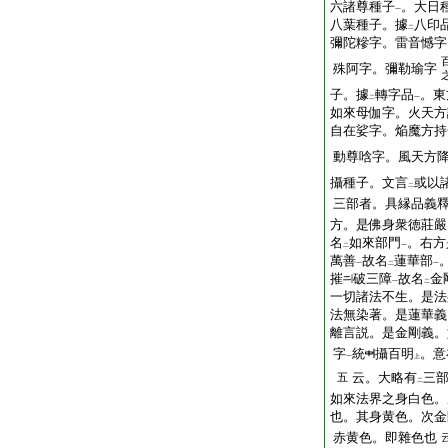
六諸尊種子
。大日
一
八葉種子。據
八印
二
彌陀糝字。雷音憾字
殊阿字。彌勒瑜字
子。據
轉字品
。東
二
一
如來母伽字。火天方
自在娑字。焔魔方持
動尊唅字。風天方
攝種子。文言
或以
二
三部者。具縁品義
方。是佛身衆徳莊嚴
名
如來部門
。右方
二
一
萬善
故名
蓮華部
一
二
一
摧
破三障
故名
金
一
二
一切諸法不生。是法
法無染著。是蓮華義
離言説。是金剛義。
字
統
攝百明
。意
一
上
云。大略有
三
五
二
如來法界之身白色。
也。其身黄色。次金
赤黄色。即雜色也