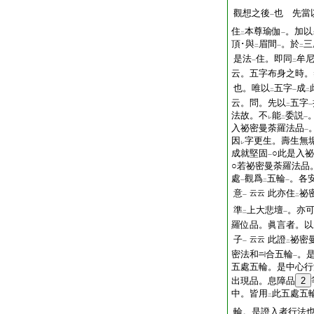
觀想之後
也 先當
一
住
本尊瑜伽
。加以
二
一
頂･與
眉間
。於
三
二
一
二
是法
住。即同
牟
一
二
云。五字布身之時。
也。唯以
五字
成
二
一
二
云。問。先以
五字
二
一
法故。不
能
委説
レ
二
一
入祕密曼荼羅法品
一
因
字更生。壽生無
レ
成就堅固
○此是入
一
○若祕密曼荼羅法品
處
觀爲
五輪
。各
一
二
一
意
此亦住
祕
云云
一
二
準
上大悲壇
。亦
二
一
羅位品。眞言者。以
子
此證
祕密
云云
一
二
密法和
合五輪
。
一
五處五輪。是中心行
出現品。息障品
2
中。皆用
此五處五
二
輪。是證入者行法