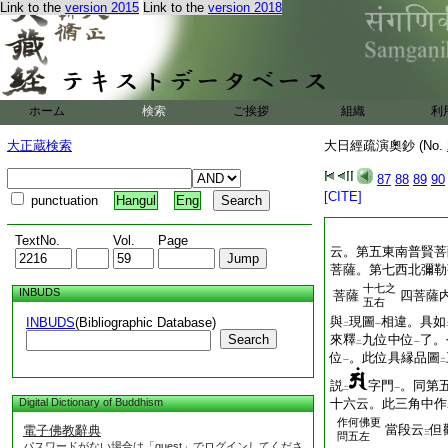
Link to the
version 2015
Link to the
version 2018
ホーム
検索
ご挨拶
組織
利
大正蔵検索
大日經疏演奧鈔 (No.
87
88
89
90
[CITE]
punctuation
Hangul
Eng
TextNo.
Vol.
Page
云。第五東南普賢菩
菩薩。第七西北彌勒
十七之
INBUDS
菩薩
四菩薩
五右
與
現圖
相違。具如
INBUDS
(Bibliographic Database)
二
一
Search
來釋
九位中位
了。
二
一
位
。此位具縁品圖
一
二
説
字門
。同第
二
一
Digital Dictionary of Buddhism
十六云。此三角中作
作何佛更
當段云
但
電子佛教辭典
三
問五左
パスワードがない場合は「guest」でログインしてくださ