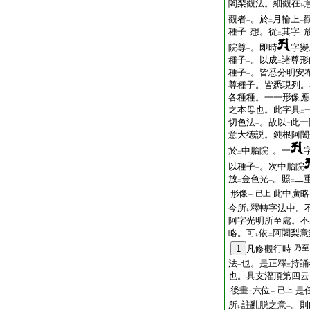
闍梨觀法。細觀在
レ
觀者
。於
月輪上
一
二
一
種子
想。從
其字
一
二
一
院尊
。即時
字變
一
種子
。以成
諸尊形
一
二
種子
。皆悉分明安
一
尊種子。皆悉現列。
各種種。一一形像應
之本母也。此字具
二
切色法
。故以
此一
一
二
意大徳説。鈍根阿闍
於
中胎院
。一
二
一
以種子
。次中胎院
一
放
金色光
。照
二
二
一
二
形像
此中廣略
已上
一
今所
釋轉字法中。
レ
阿字光明所至處。不
略。可
依
阿闍梨意
レ
二
1
凡修觀行時
乃至
法
也。是正釋
持誦
一
三
也。具支灌頂第四云
後畫
六位
是
已上
二
一
所
註亂脱之意
。則
レ
一