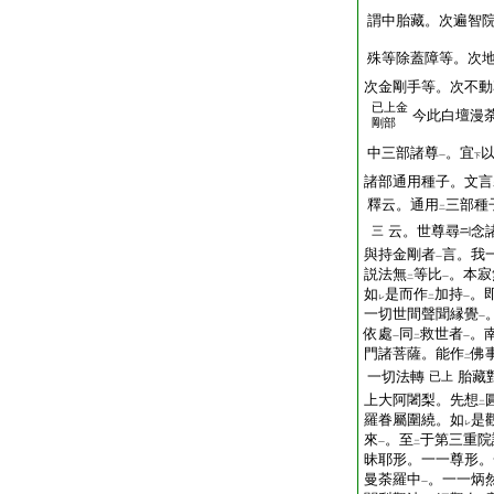
謂中胎藏。次遍智
殊等除蓋障等。次
次金剛手等。次不動
已上金
今此白壇漫
剛部
中三部諸尊
。宜
一
下
諸部通用種子。文言
釋云。通用
三部種
二
云。世尊尋
念
三
與持金剛者
言。我
一
説法無
等比
。本寂
二
一
如
是而作
加持
。
レ
二
一
一切世間聲聞縁覺
一
依處
同
救世者
。
一
二
一
門諸菩薩。能作
佛
二
一切法轉
胎藏
已上
上大阿闍梨。先想
二
羅眷屬圍繞。如
是
レ
來
。至
于第三重院
一
二
昧耶形。一一尊形。
曼荼羅中
。一一炳
一