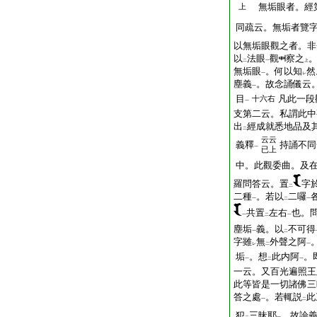
無垢眼者。經
上
同疏云。無垢者覽
以無垢眼觀之者。非
以
法眼
觀
察之
二
一
上
無垢眼
。何以知
然
一
レ
塵義
。故念誦儀云
一
目
凡此一段
十六右
一
支第二云。私謂此中
出
經成就悉地品及
二
云云
義釋
持誦不同
一
已上
中。此觀委曲。及
羅問答云。置
字
二
二種
。若以
二囉
一
二
一
共置
左右
也。
一
二
一
塵垢
義。以
不可得
一
二
字雖
無
外聲之阿
レ
二
一
垢
。想
此内阿
。
一
二
一
一云。又百光遍照王
此等皆是一切諸佛三
答之處
。若輒説
此
一
二
犯
三昧耶
。故論