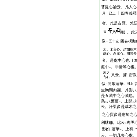
菩提心論云。凡人心
月
十四卷義釋
已上
一
者。此是古譯。梵
合
乃
耶
。此
一
像
四卷楞伽
五十左
一
太。宋言心。謂如樹木
慮心。念慮心。胡音云
者。是處中心也
十
處中
。非情等心也
一
末之
又云。據
密教
二
九右
似
開敷蓮華
同上
二
一
生胸間肉團。其形八
是五藏中之心藏也。
爲
八葉蓮
。上開
二
一
二
云。汗栗多是草木之
之心質多是慮知之
利駄耶。此云
肉團
二
形如
蓮華
。上有
二
一
二
云。一切凡夫心處。