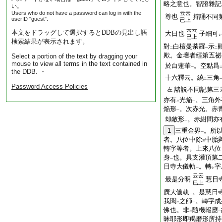
略之意也。智證雜記
い。
Users who do not have a password can log in with the
云云
尊也
持誦不同
userID "guest".
已上
云云
本文をドラッグして選択するとDDBの見出し語
大日也
子細可
レ
已上
検索結果が表示されます。
對
白檀曼荼羅
示
二
一
二
歟。金壇者經第五祕
Select a portion of the text by dragging your
mouse to view all terms in the text contained in
於白蓮華
。空點爲
一
the DDB. ・
十六釋云。繞
三角
二
Password Access Policies
諸説不同記第三
左
亦有
光焔
。三角外
二
一
焔形
。次赤光。赤
一
却敵形
。赤紺間亦
一
1
三重金界
。所
一
者。八位中除
中胎
三
轉字等者。上來八位
身
也。具支灌頂第
一
日寺大儀軌
。轉
字
一
レ
云云
最是分明
慧日
已上
廣大儀軌
。是慧日
一
我聞
之師
。轉字成
二
一
佛也。非
隨機報應
二
一
昧耶形即羯磨形所持