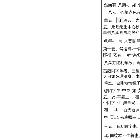
然而有
八瓣
。如
二
一
二
十八云。心華赤色
華者。
3
經云。内
云。此是衆生本心妙
華臺八葉圓滿均等如
此藏
。爲
大悲胎
一
二
第一云。然復爲
一
下
佛地
之者
。表
其
一
上
三
八葉芬陀利華故。
當觀阿字等者。三種
大日如來理法身。本
得空。金剛地輪種
想阿字在
中央
如
二
一
二
云。於
華臺上
。觀
二
一
中阿字
生
無量光
一
二
一
相
已上
百光遍照
一
中
置
百光遍照王
一
二
王者。有點阿字也
暗同竝本不生義也
レ