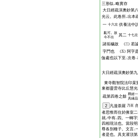
三形似
略實存
レ
大日經疏演奧鈔第
光云。此卷所
出本
レ
一
供養法中
十六左
亂可。故
其二
十七左
今不出
諸垢穢故
若
(三)
字門也
阿字
(五)
伽處也以下至
次卷
二
一
大日經疏演奧鈔第九
東寺觀智院法印杲
東都靈雲寺比丘慧光
釋經一
疏第四卷之餘
具縁品
2
凡漫荼羅
乃至
者思惟而住於佛室二
就
中有
四。一轉字
レ
レ
四相現法也。當段明
尊各別種子。文言
二
者是也。具支灌頂第