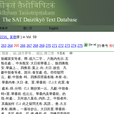
:
荼羅灌頂。是息災相應故也 幷繋華鬘者。
:
瞿醯中
云。繒綵纒
頭及纒
華鬘
蘇
同品
十一右
レ
二
一
灌頂
:
悉地經下
云。安
置
吉祥瓶
。所謂穀實藥
二
一
壇品
:
草華菓香樹枝葉華鬘及寶置
於瓶内
。新帛
二
一
:
繒綵用纒
其頸
塗以衆香者。釋
塗
十七右
二
二
用条件
使い方
English
:
香等嚴飾一句
結護作淨等者。釋
結護而
一
二
供養儀
:
作淨一句
亦如供養等者。經第七
云。
2216_
杲寶
撰 ) in Vol. 59
一
式品
:
奉
獻外香華燈明閼伽水
。皆如
本教
説
不
一
二
一
二
263
264
265
266
267
268
269
270
271
272
273
274
275
[行番号:
有
/
:
動
。以去垢辟除使
光顯
。本法自相加及護
持
一
二
一
:
我身
。結
諸方界等
。或以
降三世
中
十五右
一
二
一
二
一
:
胎藏當安等者。釋
或六二字
。六瓶内先示
五
二
一
二
:
瓶在處
。中央瓶安
大日前華臺上
。餘四佛瓶
一
一
一
:
安
華蘂上
。四佛居
葉上
向
大日
故也 凡
二
一
二
一
二
一
:
獻中胎食等者。因示
食安處
也。些些疑問
二
一
:
云。獻
中胎食
時。四佛四菩薩各隨
本座
在
二
一
二
一
二
:
華臺内奉
大日
者。置
華臺前
此置
食
已上文
二
一
二
一
レ
:
處未
得
分明
雜抄第一云。凡獻
中胎食
已上
レ
二
一
二
一
:
時○置
華臺前
也云云。華臺内及華臺前。的
二
一
:
指
何處
。又何故八葉在
内供
之。中胎者外。
二
一
レ
レ
:
其義如何
此之疑問尤有
其謂
。會
久古
已上
二
一
レ
:
來有
兩傳
。一最珍抄云。大日供置
華臺前
二
一
二
一
:
者。尤可
然也。可
備
佛前
也。四佛四菩薩皆