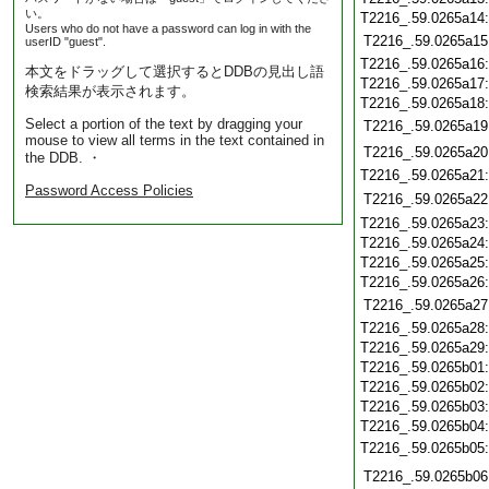
い。
T2216_.59.0265a14
Users who do not have a password can log in with the
T2216_.59.0265a15
userID "guest".
T2216_.59.0265a16
本文をドラッグして選択するとDDBの見出し語
T2216_.59.0265a17
検索結果が表示されます。
T2216_.59.0265a18
Select a portion of the text by dragging your
T2216_.59.0265a19
mouse to view all terms in the text contained in
T2216_.59.0265a20
the DDB. ・
T2216_.59.0265a21
Password Access Policies
T2216_.59.0265a22
T2216_.59.0265a23
T2216_.59.0265a24
T2216_.59.0265a25
T2216_.59.0265a26
T2216_.59.0265a27
T2216_.59.0265a28
T2216_.59.0265a29
T2216_.59.0265b01
T2216_.59.0265b02
T2216_.59.0265b03
T2216_.59.0265b04
T2216_.59.0265b05
T2216_.59.0265b06