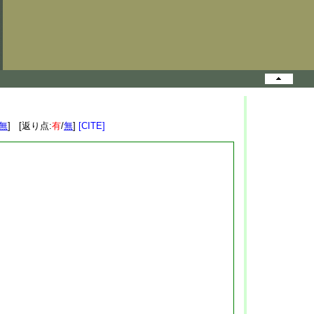
無
] [返り点:
有
/
無
]
[CITE]