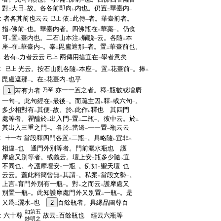
レ
レ
二
一
:
對
大日
故。各各前即向
内也。仍置
華臺内
二
一
レ
二
一
:
者各其前也云云
依
此傳
者。華臺前者。
已上
二
一
:
指
佛前
也。華臺内者。四佛瓶在
華蘂
。仍食
二
一
二
一
:
可
置
臺内也。二石山本注
爛脱
云。各隨
本
レ
二
二
一
二
:
座
在
華臺内
。奉
毘盧遮那
者。置
華臺前也。
一
二
一
二
一
二
:
若有
力者云云
兩傳用捨宜在
學者意矣
已上
レ
二
:
光云。按石山亂各隨
本座
。置
花臺前
。捧
已上
二
一
二
一
二
:
毘盧遮那
。在
花臺内
也乎
一
二
一
:
亦一一置之者。釋
瓶數或増廣
1
若有力者
乃至
二
:
一句
。此句經在
最後
。而疏主因
釋
或六句
。
一
二
一
レ
二
一
:
多少相對有
其便
故。於
此作
釋也 其四門
二
一
レ
レ
:
處等者。瞿醯於
出入門
置
二瓶
。彼中云。於
二
一
二
一
二
:
其出入三重之門
。各於
當邊
一一置
瓶云云
一
二
一
一
:
當段釋四門各置
二瓶
。具略隨
宜非
十一右
二
一
レ
二
:
相違
也 通門外別等者。門前灑水瓶也 護
一
:
摩處又別等者。或義云。壇上安
瓶多少隨
宜
二
レ
:
不同也。今護摩壇安
一瓶
。例如
聖天壇
也
二
一
二
一
:
云云。蓋此料簡曾無
其謂
。私案
當段文勢
。
二
一
二
一
:
上言
育門外別有一瓶
。對
之而云
護摩處又
二
一
レ
二
:
別置一瓶
。此知護摩處門外又別置
一瓶
。是
一
二
一
:
又爲
灑水
也
2
百餘瓶者。具縁品圖尊百
二
一
如第五
:
六十尊
故云
百餘瓶也 經云六瓶等
二
鈔明之