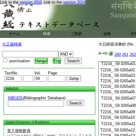
T2216_.59.0264c21
Link to the
version 2015
Link to the
version 2018
T2216_.59.0264c22
T2216_.59.0264c23
T2216_.59.0264c24
T2216_.59.0264c25
ホーム
検索
ご挨拶
組織
利
T2216_.59.0264c26
T2216_.59.0264c27
大正蔵検索
大日經疏演奧鈔 (No.
T2216_.59.0264c28
260
261
262
T2216_.59.0264c29
punctuation
Hangul
Eng
T2216_.59.0265a01
T2216_.59.0265a02
TextNo.
Vol.
Page
T2216_.59.0265a03
T2216_.59.0265a04
T2216_.59.0265a05
INBUDS
T2216_.59.0265a06
INBUDS
(Bibliographic Database)
T2216_.59.0265a07
Search
T2216_.59.0265a08
T2216_.59.0265a09
T2216_.59.0265a10
Digital Dictionary of Buddhism
T2216_.59.0265a11
T2216_.59.0265a12
電子佛教辭典
T2216_.59.0265a13
パスワードがない場合は「guest」でログインしてくださ