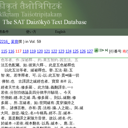
:
無量生
不
令
失壞
也
私案。修多羅此翻
已上
一
レ
二
一
:
經。三藏中經詮
定故。繋
等持臂
尤以相應。
レ
レ
二
一
:
或又五色線表
五智
。爲
示
定慧相應義
。繋
一
一
レ
二
一
二
:
等持臂
也。或又羂索大悲三昧表示也。悲智
一
:
如
次。主
左右兩邊
故繋
定臂
歟。
2
如是攝
レ
二
一
二
一
:
受等者。釋
經如是受弟子等二句
其金剛
用条件
使い方
English
二
一
:
結等者。文次第云。金剛結法從師面受文
云云
2216_
杲寶
撰 ) in Vol. 59
:
智證雜鈔注
此文
云。此結法臨發之際。面
二
一
:
蒙
指授
。急急不
得
如法
。伏乞更結
彼樣
。特
二
一
レ
二
一
二
一
115
116
117
118
119
120
121
122
123
124
125
126
127
[行番号:
有
/
:
垂
附來
結線法可
問
師口
也 復次五
云云
二
一
レ
二
一
:
色等者。作
深祕釋
。約
果五智約
因五法。五
二
一
レ
レ
:
法五色配屬。如
彼第六釋
。此是五色祕釋也
二
一
:
以此五法等者。綖祕釋也。擧
五法
顯
五
二
一
二
:
智
歟。若準釋者。可
云
以
此五智
貫
攝一切
一
レ
下
二
一
:
佛智
也 古譯謂之綖經也者。寶窟
云。
嘉祥
上
:
經者天竺名
修多羅
。此方隨
義翻譯非
一○
二
一
レ
レ
:
若依
分別功徳論及四分律序幷驗現
。今天
二
一
:
竺僧銘
縫
衣之綖
爲
修多羅
。則以
綖翻
修
二
レ
一
二
一
レ
二
:
多羅
。所
言綖者。如
世間綖有
貫穿攝持之
一
レ
三
二
:
用
。諸佛言教。亦有
貫
法相
攝
人之能
。與
綖
一
下
二
一
レ
上
レ
:
大同。故從
喩立
名○今稱爲
經不
言
綖本
レ
レ
レ
レ
二
一
:
者。蓋是翻譯之家隨方音便。故以
經名
代
二
一
二
:
於綖本
○若依
根本翻名
以爲
綖本
。應
言
一
二
一
二
一
レ
二