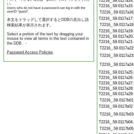
T2216_.59.0117a14
い。
T2216_.59.0117a15
Users who do not have a password can log in with the
userID "guest".
T2216_.59.0117a16
T2216_.59.0117a17
本文をドラッグして選択するとDDBの見出し語
T2216_.59.0117a18
検索結果が表示されます。
T2216_.59.0117a19
Select a portion of the text by dragging your
T2216_.59.0117a20
mouse to view all terms in the text contained in
T2216_.59.0117a21
the DDB. ・
T2216_.59.0117a22
Password Access Policies
T2216_.59.0117a23
T2216_.59.0117a24
T2216_.59.0117a25
T2216_.59.0117a26
T2216_.59.0117a27
T2216_.59.0117a28
T2216_.59.0117a29
T2216_.59.0117b01
T2216_.59.0117b02
T2216_.59.0117b03
T2216_.59.0117b04
T2216_.59.0117b05