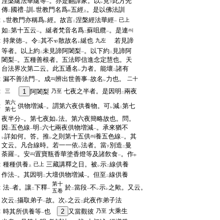
:
涅槃綖法華綖等
。亦是翻譯家。以
見
此方先
一
レ
下
:
傳
國禮
訓
世教門名爲
五經
。是以佛法訓
二
一
レ
中
上
:
世教門亦稱爲
經。故言
涅槃經法華經
已上
レ
レ
二
一
:
如
第十五云
。綖者梵音名爲
蘇咀纜
。是連
二
一
二
一
:
持衆徳
。令
其不
散故名
綖也
若見諦
九左
一
二
レ
:
等者。以上約
未見諦阿闍梨
。以下約
見諦阿
二
一
二
:
闍梨
。五種善根者。五法即信進念定慧也。天
一
:
台法界次第二云。此五通名
力者。能壞
諸有
レ
二
:
漏不善法門
。成
辨出世善事
故名
力也。
二十
一
一
レ
:
七夜之半者。是因明
兩夜
三
1
阿闍梨
乃至
二
第六
:
供物増減
。謂第六夜供養物。可
減
第七
一
レ
二
第七
:
夜半分
。第七夜如
法。第六夜簡略故也。問。
一
レ
:
因
五色線
明
六七兩夜供物増減
。承來猶不
二
一
二
一
:
詳如何。答。推
之則第十五供
養五色線
。其
レ
レ
一
:
文云。凡合線時。若一一依
法者。當
別造
曼
レ
下
二
:
荼羅
。安
置寶瓶香華塗香燈等及諸飮食
。作
一
一
中
:
種種供養
三藏講釋之日。被
示
線供養
已上
上
レ
二
:
作法
。其因明
大壇供物増減
。但至
線供養
一
二
一
二
第十
:
法
者。讓
下釋
於
當段
不
示
之歟。又云。
一
二
一
二
一
レ
レ
五卷
:
次云
攝取弟子
故。次
之云
此夜作弟子法
二
一
レ
二
:
大乘生
時其所供養等
也
2
又當觀彼
乃至
一