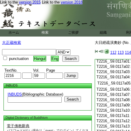
Link to the
version 2015
Link to the
version 2018
T2216_.59.0116c20
T2216_.59.0116c21
T2216_.59.0116c22
T2216_.59.0116c23
T2216_.59.0116c24
T2216_.59.0116c25
ホーム
検索
ご挨拶
組織
利
T2216_.59.0116c26
大正蔵検索
大日經疏演奧鈔 (No.
T2216_.59.0116c27
T2216_.59.0116c28
112
113
114
T2216_.59.0116c29
punctuation
Hangul
Eng
T2216_.59.0117a01
T2216_.59.0117a02
TextNo.
Vol.
Page
T2216_.59.0117a03
T2216_.59.0117a04
T2216_.59.0117a05
INBUDS
T2216_.59.0117a06
INBUDS
(Bibliographic Database)
T2216_.59.0117a07
Search
T2216_.59.0117a08
T2216_.59.0117a09
T2216_.59.0117a10
T2216_.59.0117a11
Digital Dictionary of Buddhism
T2216_.59.0117a12
電子佛教辭典
T2216_.59.0117a13
パスワードがない場合は「guest」でログインしてくださ