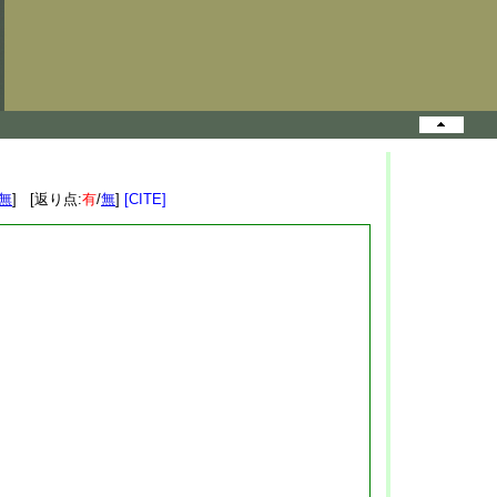
無
] [返り点:
有
/
無
]
[CITE]