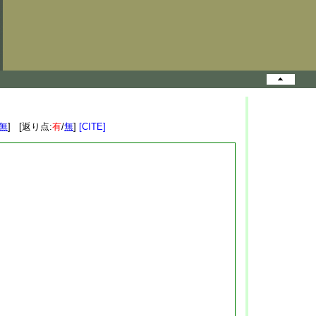
無
] [返り点:
有
/
無
]
[CITE]