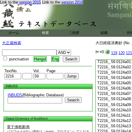
Link to the
version 2015
Link to the
version 2018
T2216_.59.0123c20
T2216_.59.0123c21
T2216_.59.0123c22
T2216_.59.0123c23
T2216_.59.0123c24
T2216_.59.0123c25
ホーム
検索
ご挨拶
組織
利
T2216_.59.0123c26
大正蔵検索
大日經疏演奧鈔 (No.
T2216_.59.0123c27
T2216_.59.0123c28
119
120
121
T2216_.59.0123c29
punctuation
Hangul
Eng
T2216_.59.0124a01
T2216_.59.0124a02
TextNo.
Vol.
Page
T2216_.59.0124a03
T2216_.59.0124a04
T2216_.59.0124a05
INBUDS
T2216_.59.0124a06
T2216_.59.0124a07
INBUDS
(Bibliographic Database)
T2216_.59.0124a08
Search
T2216_.59.0124a09
T2216_.59.0124a10
T2216_.59.0124a11
Digital Dictionary of Buddhism
T2216_.59.0124a12
T2216_.59.0124a13
電子佛教辭典
T2216_.59.0124a14
パスワードがない場合は「guest」でログインしてくださ