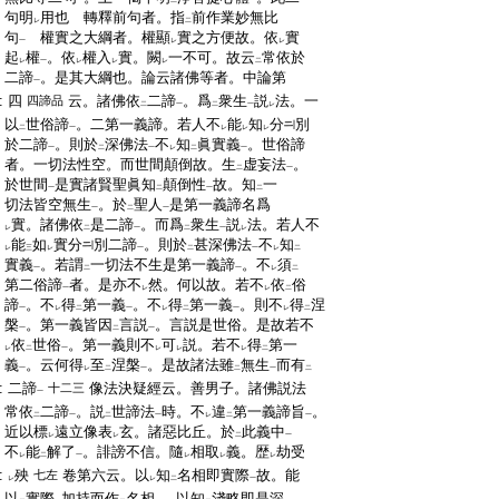
一
二
一
:
句明
用也 轉釋前句者。指
前作業妙無比
レ
二
:
句
權實之大綱者。權顯
實之方便故。依
實
一
レ
レ
:
起
權
。依
權入
實。闕
一不可。故云
常依於
レ
一
レ
レ
レ
二
:
二諦
。是其大綱也。論云諸佛等者。中論第
一
:
四
云。諸佛依
二諦
。爲
衆生
説
法。一
四諦品
二
一
二
一
レ
:
以
世俗諦
。二第一義諦。若人不
能
知
分
別
二
一
レ
レ
レ
:
於二諦
。則於
深佛法
不
知
眞實義
。世俗諦
一
二
一
レ
二
一
:
者。一切法性空。而世間顛倒故。生
虚妄法
。
二
一
:
於世間
是實諸賢聖眞知
顛倒性
故。知
一
一
二
一
二
:
切法皆空無生
。於
聖人
是第一義諦名爲
一
二
一
:
實。諸佛依
是二諦
。而爲
衆生
説
法。若人不
レ
二
一
二
一
レ
:
能
如
實分
別二諦
。則於
甚深佛法
不
知
レ
三
レ
一
二
一
レ
二
:
實義
。若謂
一切法不生是第一義諦
。不
須
一
二
一
レ
二
:
第二俗諦
者。是亦不
然。何以故。若不
依
俗
一
レ
レ
二
:
諦
。不
得
第一義
。不
得
第一義
。則不
得
涅
一
レ
二
一
レ
二
一
レ
二
:
槃
。第一義皆因
言説
。言説是世俗。是故若不
一
二
一
:
依
世俗
。第一義則不
可
説。若不
得
第一
レ
二
一
レ
レ
レ
二
:
義
。云何得
至
涅槃
。是故諸法雖
無生
而有
一
レ
二
一
二
一
二
:
二諦
像法決疑經云。善男子。諸佛説法
十二三
一
:
常依
二諦
。説
世諦法
時。不
違
第一義諦旨
。
二
一
二
一
レ
二
一
:
近以標
遠立像表
玄。諸惡比丘。於
此義中
レ
レ
二
一
:
不
能
解了
。誹謗不信。隨
相取
義。歴
劫受
レ
二
一
レ
レ
レ
:
殃
卷第六云。以
知
名相即實際
故。能
七左
レ
レ
二
一
:
以
實際
加持而作
名相
。以知
淺略即是深