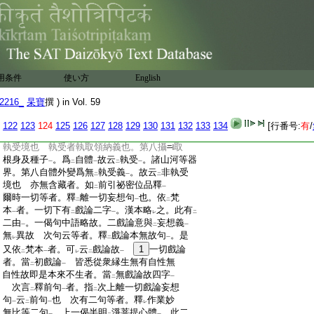
:
得
爲宗。是故覺體圓照。如
秋月在
空。若住
一
二
二
:
藏中
。猶未
離
妄想縛
。豈名
清淨
乎。是故眞
一
レ
二
一
二
一
:
言行者。如
實知
阿頼耶不生
。爾時離藏縛
レ
二
一
一
:
法界清淨也 無所執受者。唯識論第二云。
:
執受有
二。謂諸種子及有根身○此二皆是
レ
二十
:
識所
執受
。攝爲
自體
同
安危
故
百法疏
用条件
使い方
English
二
一
二
一
二
一
二左
:
上云。第八頼耶縁
於三境
。種子根身器
義忠
二
一
2216_
杲寶
撰 ) in Vol. 59
:
世間別故。又種子根身縁而執受。器世間量
:
但縁非
執受
。是現量故。縁
實非
假。第八識
122
123
124
125
126
127
128
129
130
131
132
133
134
[行番号:
有
/
二
一
レ
レ
:
以
種子五根器界
爲
所縁境
。其中種子五根
二
一
二
一
:
執受境也 執受者執取領納義也。第八攝
取
:
根身及種子
。爲
自體
故云
執受
。諸山河等器
一
二
一
二
一
:
界。第八自體外變爲無
執受義
。故云
非執受
二
一
二
:
境也 亦無含藏者。如
前引祕密位品釋
二
一
:
爾時一切等者。釋
離一切妄想句
也。依
梵
二
一
二
:
本
者。一切下有
戲論二字
。漢本略
之。此有
一
二
一
レ
二
:
二由
。一偈句中語略故。二戲論意與
妄想義
一
二
一
:
無
異故 次句云等者。釋
戲論本無故句
。是
レ
二
一
:
又依
梵本
者。可
云
戲論故
1
一切戲論
二
一
レ
二
一
:
者。當
初戲論
皆悉從衆縁生無有自性無
二
一
:
自性故即是本來不生者。當
無戲論故四字
二
一
:
次言
釋前句
者。指
次上離一切戲論妄想
二
一
二
:
句
云
前句
也 次有二句等者。釋
作業妙
一
二
一
レ
:
無比等二句
。上一偈半明
淨菩提心體
。此二