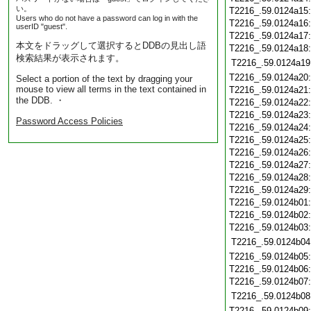
い。
T2216_.59.0124a15
Users who do not have a password can log in with the
T2216_.59.0124a16
userID "guest".
T2216_.59.0124a17
本文をドラッグして選択するとDDBの見出し語
T2216_.59.0124a18
検索結果が表示されます。
T2216_.59.0124a19
T2216_.59.0124a20
Select a portion of the text by dragging your
mouse to view all terms in the text contained in
T2216_.59.0124a21
the DDB. ・
T2216_.59.0124a22
T2216_.59.0124a23
Password Access Policies
T2216_.59.0124a24
T2216_.59.0124a25
T2216_.59.0124a26
T2216_.59.0124a27
T2216_.59.0124a28
T2216_.59.0124a29
T2216_.59.0124b01
T2216_.59.0124b02
T2216_.59.0124b03
T2216_.59.0124b04
T2216_.59.0124b05
T2216_.59.0124b06
T2216_.59.0124b07
T2216_.59.0124b08
T2216_.59.0124b09